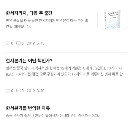
한서지리지, 다음 주 출간
글 내용
번역 품질을 더욱 높인 한서지리지 번역본이 다음 주에 출
간될 예정입니다.
작성시간
0
0
2019. 5. 15.
한서본기는 어떤 책인가?
글 내용
한서는 중국 한나라 역사서인데, 이는 12개의 기(紀), 8개의 표(연표), 10개의 지
((志), 70개의 전(열전)으로 구성되어 있으며 12개의 기로 이루어진 것이 바로 한서
본기이다. 여기에 우리역사에 중요한 기록이 있다.
작성시간
0
0
2019. 3. 10.
한서본기를 번역한 이유
글 내용
중국 역사가 좋거나 한문이 좋아서가 아니라 우리 역사 때문이다.