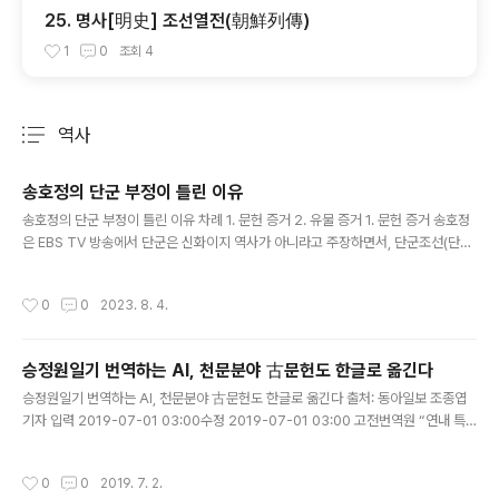
25. 명사[明史] 조선열전(朝鮮列傳)
1
0
조회
4
역사
분류 전체보기
주요 글 목록
송호정의 단군 부정이 틀린 이유
글 내용
송호정의 단군 부정이 틀린 이유 차례 1. 문헌 증거 2. 유물 증거 1. 문헌 증거 송호정
은 EBS TV 방송에서 단군은 신화이지 역사가 아니라고 주장하면서, 단군조선(단군
이 세운 조선)도 신화이지 역사가 아니라고 주장하였다. 즉 단군의 탄생과정이 신화
로 되어 있기 때문에 단군은 (신이지) 실존 인물이 아니고 따라서 단군이 세운 단군조
작성시간
0
0
2023. 8. 4.
선도 존재하지 않았다는 것이다. 그 근거로 삼국유사에 나오는 단군 이야기를 들고
있다. 신화는 신들의 이야기이고 역사는 인간들의 이야기인데 거기에는 신들의 이야
기만 있고 인간들의 이야기가 없으니 신화라는 것이다. 그러나 이러한 송호정의 주장
승정원일기 번역하는 AI, 천문분야 古문헌도 한글로 옮긴다
은 거짓이며 사기이다. 왜 그런지 하나씩 살펴보자. 첫째, 송호정의 주장은 거짓이다.
글 내용
단군 이야기는 신화가 아니라 단군에 대한 설화, ..
승정원일기 번역하는 AI, 천문분야 古문헌도 한글로 옮긴다 출처: 동아일보 조종엽
기자 입력 2019-07-01 03:00수정 2019-07-01 03:00 고전번역원 “연내 특
화모델 개발” 삼국시대~조선까지 풍부한 기록… 新星폭발 기록 등 해외서도 주목
인공신경망 자동번역 모델 기반… 의학-농업-의궤 등으로 ..
작성시간
0
0
2019. 7. 2.