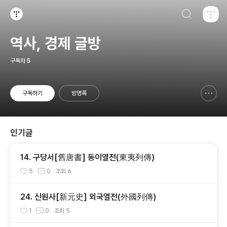
검색하기
티스토리
역사, 경제 글방
구독자
5
구독하기
방명록
신고하기 레이어
열기
인기글
14. 구당서[舊唐書] 동이열전(東夷列傳)
5
0
조회
6
24. 신원사[新元史] 외국열전(外國列傳)
1
0
조회
5