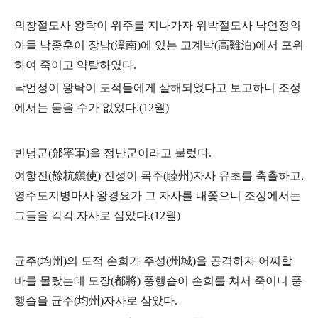
의창절도사 왕탁이 위주를 지나가자 위박절도사 낙언정의
아들 낙종훈이 장남
(
漳南
)
에 있는 고계박
(
高雞泊
)
에서 포위
하여 죽이고 약탈하였다
.
낙언정이 왕탁이 도적들에게 살해되었다고 보고하니 조정
에서는 물을 수가 없었다
.(12
월
)
빈녕군
(
邠寧軍
)
을 정난군이라고 불렀다
.
여항진
(
餘杭鎭使
)
진성이 목주
(
睦州
)
자사 유초를 축출하고
,
영주도지병마사 왕경요가
그 자사를 내쫓으니 조정에서는
그들을 각각 자사로 삼았다
.(12
월
)
균주
(
均州
)
의 도적 손희가 주성
(
州城
)
을 공격하자 어찌할
바를 몰랐는데 도장
(
都將
)
풍행습이 손희를 쳐서 죽이니 풍
행습을 균주
(
均州
)
자사로 삼았다
.