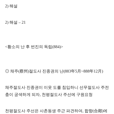
2)
해설
2)
해설
–
21
<
황소의 난 후 번진의 독립
(884)>
◎
채주
(
蔡州
)
절도사 진종권의 난
(883
年
5
月
~888
年
12
月
)
채주절도사 진종권이 이웃 도를 침입하니 선무절도사 주전
충이 궁색하게 되자
,
천평절도사 주선에
구원요청
천평절도사 주선은 사촌동생 주근 파견하여
,
합향
(
合鄕
)
에