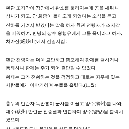
환관 조지각이 장안에서 황소를 물리치는데 공을 세워 내
상시가 되고
,
당 희종이 돌아오게 되었다는 소식을 듣고
신하를 가려서 받겠다는 말을 하자 환관 전령자가 조지각
을 미워하여
,
빈녕의 장수 왕행유에게 그를 죽이라고 하자
,
차아산
(
嵯峨山
)
에서 전멸시킴
:
환관 전령자는 더욱 교만하고 횡포해져 황제를 금하거나
통제하니 황제는 주가 되어 결단할 수 없었다
.
황제는 그가 전횡하는 것을 걱정하고 때로는 죄우에 있는
사람들에게 이야기하며 눈물을 흘렸다
.(11
월
)
충무의 반란자 녹안홍이 군사를 이끌고 양주
(
襄州
)
를 나와
,
채주
(
蔡州
)
반란군 진종권과 연합하여 양주
(
양양
)
을 함락시
켰으며
산남동도절도사 유거용은 성도로 달아났다
.