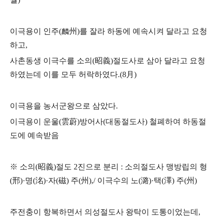
이극용이 인주
(
麟州
)
를 잘라 하동에 예속시켜 달라고 요청
하고
,
사촌동생 이극수를 소의
(
昭義
)
절도사로 삼아 달라고 요청
하였는데 이를 모두 허락하였다
.(8
月
)
이극용을 농서군왕으로 삼았다
.
이극용이 운울
(
雲蔚
)
방어사
(
대동절도사
)
철폐하여 하동절
도에 예속받음
※
소의
(
昭義
)
절도
2
진으로 분리
:
소의절도사 맹방립의 형
(
邢
)·
명
(
洺
)·
자
(
磁
)
주
(
州
),/
이극수의 노
(
潞
)·
택
(
澤
)
주
(
州
)
주전충이 항복하면서 의성절도사 왕탁이 도통이었는데
,