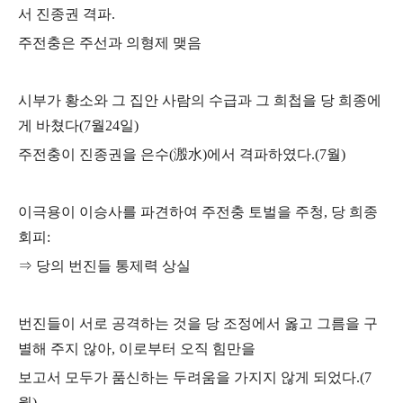
서 진종권 격파
.
주전충은 주선과 의형제 맺음
시부가 황소와 그 집안 사람의 수급과 그 희첩을 당 희종에
게 바쳤다
(7
월
24
일
)
주전충이 진종권을 은수
(
溵水
)
에서 격파하였다
.(7
월
)
이극용이 이승사를 파견하여 주전충 토벌을 주청
,
당 희종
회피
:
⇒
당의 번진들 통제력 상실
번진들이 서로 공격하는 것을 당 조정에서 옳고 그름을 구
별해 주지 않아
,
이로부터 오직 힘만을
보고서 모두가 품신하는 두려움을 가지지 않게 되었다
.(7
월
)