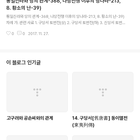
통일신라와 당의 관계-368, 나당전쟁 이후의 당나라-213,
8. 황소의 난-39)
글 내용
통일신라와 당의 관계-368, 나당전쟁 이후의 당나라-213, 8. 황소의 난-39)
차례 가. 관련 사료 1. 구당서 토번전(상) 2. 구당서 토번전(하) 3. 신당서 토번전
4. 구당서 돌궐전 5. 신당서 돌궐전 6. 구당서 측천본기 7. 신당서 측천본기 8.
0
0
2017. 11. 27.
구당서 거란전 9. 신당서 거란전 10. 구당서 발해전 11. 신당서..
이 블로그 인기글
고구려와 공손씨와의 관계
14. 구당서[舊唐書] 동이열전
(東夷列傳)