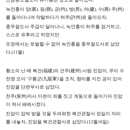
녹안홍이 양
(
襄
),
등
(
鄧
),
균
(
均
),
방
(
房
),
여
(
廬
),
수
(
壽
)
주
(
州
)
를 돌아다니며 약탈하다가
허주
(
許州
)
로 돌아오자
,
충무절도사 주급이 달아나니
,
녹안홍이 허주를 점거하고
,
스스로
유후라고 하였지만
조정에서는 토벌할 수 없어 녹안홍을 충무절도사로 삼았
다
.(11
월
)
황소의 난 때 복건
(
福建
)
의 건주
(
建州
)
사람 진암이
,
무리 수
천명 모아
'
구룡군
(
九龍軍
)'
을 조직
,
향리를 지킨 공이 있어
진암을 단련부사로 삼았다
.
천주
(
泉州
)
자사 이련이 죄를 짓고 계동으로 들어가자 진암
이 쳐서 패배시켰다
.
진암이 압박 받을 것을 두려워한 복건관찰사 정일이 자리
를 내놓자
,
진암을 복건관찰사로 삼았다
.(12
월
16
일
)