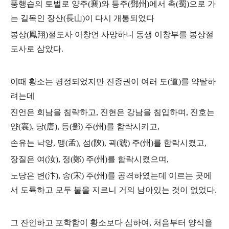
풍행습의 토벌로 양주
(
襄
)
와 등주
(
鄧州
)
에서 촉
(
蜀
)
으로 가
는 길목인 장산
(
長山
)
이 다시 개통되었다
봉상
(
鳳翔
)
절도사 이창언 사망하니 동생 이창부를 봉상절
도사로 삼았다
.
이때 황소는 평정되었지만 진종권이 여러 도
(
道
)
를 약탈하
려는데
진언은 회남을 침략하고
,
진현은 강남을 침입하며
,
진호는
양
(
襄
),
당
(
唐
),
등
(
鄧
)
주
(
州
)
를 함락시키고
,
손유는 낙양
,
맹
(
孟
),
섬
(
陝
),
괵
(
虢
)
주
(
州
)
를 함락시켰고
,
장질은 여
(
汝
),
정
(
鄭
)
주
(
州
)
를 함락시켰으며
,
노당은 변
(
汴
),
송
(
宋
)
주
(
州
)
를 공격하였는데 이르는 곳에
서 도륙하고 모두 불을 지르니 거의 남아있는 것이 없었다
.
그 잔인하고 포학함이 황소보다 심하여
,
처음부터 양식을