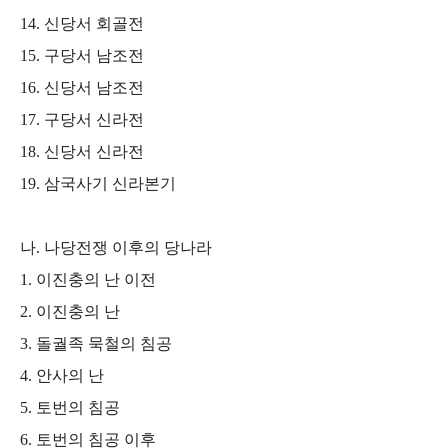
14.
신당서 회골전
15.
구당서 남조전
16.
신당서 남조전
17.
구당서 신라전
18.
신당서 신라전
19.
삼국사기 신라본기
나
.
나당전쟁 이후의 당나라
1.
이진충의 난 이전
2.
이진충의 난
3.
돌궐족 묵철의 침공
4.
안사의 난
5.
토번의 침공
6.
토번의 침공 이후