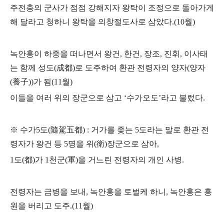
주전충의 군사가 점점 강해지자 왕탁이 조정으로 돌아가게
해 달라고 청하니 왕탁을 의창절도사로 삼았다
.(10
월
)
녹안홍이 하중을 떠나면서 왕건
,
한건
,
장조
,
진휘
,
이사태
는 함께 성도
(
成都
)
로 도주하여
환관 전령자의 양자
(
양자
(
養子
))
가 됨
(11
월
)
이들을 여러 위의 장군으로 삼고
‘
수가오도
’
라고 불렀다
.
※
수가
5
도
(
隨駕五都
) :
거가를 좆는
5
도라는 말로
환관 전
령자가 왕건 등
5
명을 위
(
衛
)
장군으로 삼아
,
1
도
(
都
)
가
1
천군
(
軍
)
을 거느린 전령자의 개인 사병
.
전령자는 금병을 보내
,
녹안홍을 토벌케 하니
,
녹안홍은 흥
원을 버리고 도주
.(11
월
)