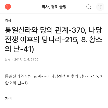
검색하기
역사, 경제 글방
티스토리
역사
통일신라와 당의 관계-370, 나당
전쟁 이후의 당나라-215, 8. 황소
의 난-41)
상 상
2017. 12. 4. 21:00
통일신라와 당의 관계
-370,
나당전쟁 이후의 당나라
-215, 8.
황소의 난
-41)
차례