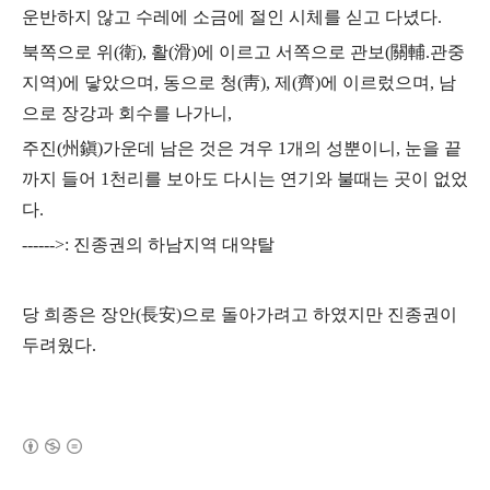
운반하지 않고 수레에 소금에 절인 시체를 싣고 다녔다
.
북쪽으로 위
(
衛
),
활
(
滑
)
에 이르고 서쪽으로 관보
(
關輔
.
관중
지역
)
에 닿았으며
,
동으로 청
(
靑
),
제
(
齊
)
에 이르렀으며
,
남
으로 장강과 회수를 나가니
,
주진
(
州鎭
)
가운데 남은 것은 겨우
1
개의 성뿐이니
,
눈을 끝
까지 들어
1
천리를 보아도 다시는 연기와 불때는 곳이 없었
다
.
------>:
진종권의 하남지역 대약탈
당 희종은 장안
(
長安
)
으로 돌아가려고 하였지만 진종권이
두려웠다
.
(새창열림)