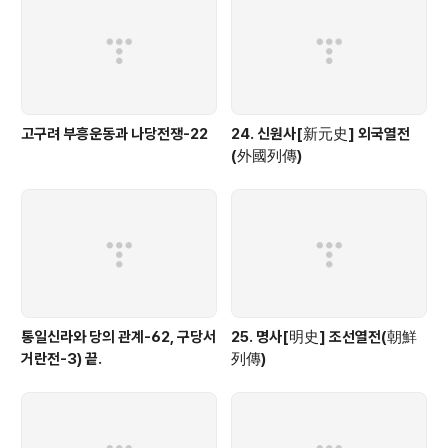
고구려 부흥운동과 나당전쟁-22
24. 신원사[新元史] 외국열전
(外國列傳)
통일신라와 당의 관계-62, 구당서
25. 명사[明史] 조선열전(朝鮮
거란전-3) 끝.
列傳)