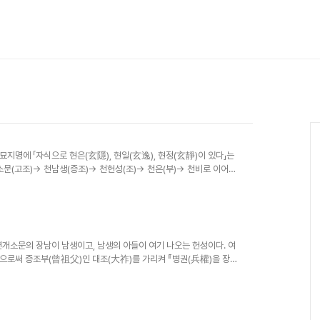
묘지명에 「자식으로 현은(玄隱), 현일(玄逸), 현정(玄靜)이 있다」는
소문(고조)→ 천남생(증조)→ 천헌성(조)→ 천은(부)→ 천비로 이어지
연개소문의 장남이 남생이고, 남생의 아들이 여기 나오는 헌성이다. 여
사람으로써 증조부(曾祖父)인 대조(大祚)를 가리켜 『병권(兵權)을 장악