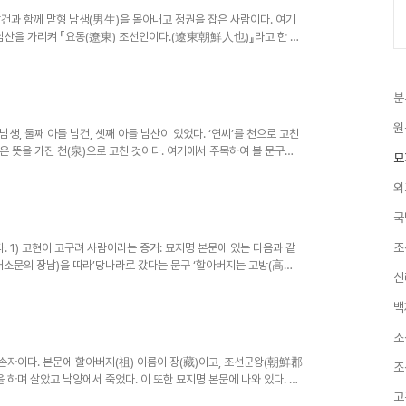
건과 함께 맏형 남생(男生)을 몰아내고 정권을 잡은 사람이다. 여기
천남산을 가리켜 『요동(遼東) 조선인이다.(遼東朝鮮人也)』라고 한 점
분
원
, 둘째 아들 남건, 셋째 아들 남산이 있었다. ‘연씨’를 천으로 고친
같은 뜻을 가진 천(泉)으로 고친 것이다. 여기에서 주목하여 볼 문구는
묘
외
국
조
. 1) 고현이 고구려 사람이라는 증거: 묘지명 본문에 있는 다음과 같
개소문의 장남)을 따라’당나라로 갔다는 문구 ‘할아버지는 고방(高方)
신
백
조
손자이다. 본문에 할아버지(祖) 이름이 장(藏)이고, 조선군왕(朝鮮郡
조
 하며 살았고 낙양에서 죽었다. 이 또한 묘지명 본문에 나와 있다. 고
고