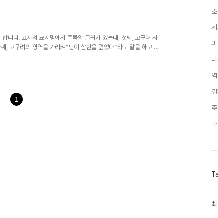
조
세
 합니다. 고자의 묘지명에서 주목할 글귀가 있는데, 첫째, 고구려 사
과
둘째, 고구려의 영역을 가리켜“땅이 삼한을 덮었다”라고 말을 하고 있
나
역
경
1
주
나
T
최
최
근