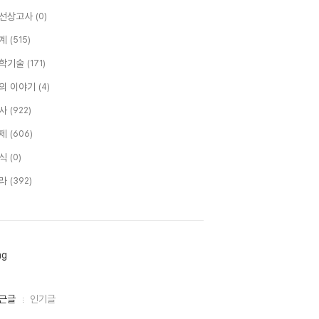
선상고사
(0)
계
(515)
학기술
(171)
의 이야기
(4)
사
(922)
제
(606)
식
(0)
라
(392)
ag
근글
인기글