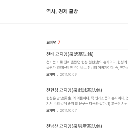
역사, 경제 글방
묘지명
7
천비 묘지명(泉毖墓誌銘)
천비는 바로 전에 올렸던 헌성(천헌성)의 손자이다. 헌성의 
글귀가 있었는데 천은이 바로 천비의 아버지이다. 즉, 연개
고 있다. 그 증거는 본문 묘지명에 나오는 ..
묘지명
2011.10.09
천헌성 묘지명(泉獻誠墓誌銘)
헌성은 남생(男生)의 아들이다. 즉 연개소문의 손자이다. 
기서 주의 깊게 봐야 할 문구는 다음과 같다. 1) 고구려 
하여 기세(氣勢)가 삼한(三韓)을 제압하고 명..
묘지명
2011.10.07
천남산 묘지명(泉男産墓誌銘)