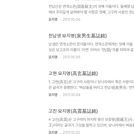
천남산은 연개소문(淵蓋蘇文)의 셋째 아들이다. 둘째형 남
에서 주의깊게 살펴봐야 할 사항은 첫째, 고구려 사람인 
이다. 여기서도 고구려 사람을 조선인(고조선..
묘지명
2011.10.06
천남생 묘지명(泉男生墓誌銘)
남생은 연개소문의 맏아들이다. 연개소문에게는 첫째 아들 남생
것은 당고조의 이름이 ‘이연’ 이어서 ‘연(淵)’자를 피하여 
1) 『5부(五部)와 삼한(三韓)이 ..
묘지명
2011.10.05
고현 묘지명(高玄墓誌銘)
1. 고현(高玄)은 고구려 사람이나 당나라에서 죽은 사람이다
은 글귀가 증명한다. ‘백성들을 버리고 천남생(泉男生: 연
으로 평양성(平壤城) 자사(刺..
묘지명
2011.10.04
고진 묘지명(高震墓誌銘)
※ 고진(高震)은 고구려의 마지막 왕인 보장왕(寶藏王)의 
王)이라는 글귀가 그것을 말하고 있으며, 당나라에서 벼슬을
진의 묘지명에서 주목하여 봐야 할 글귀는 다..
묘지명
2011.10.02