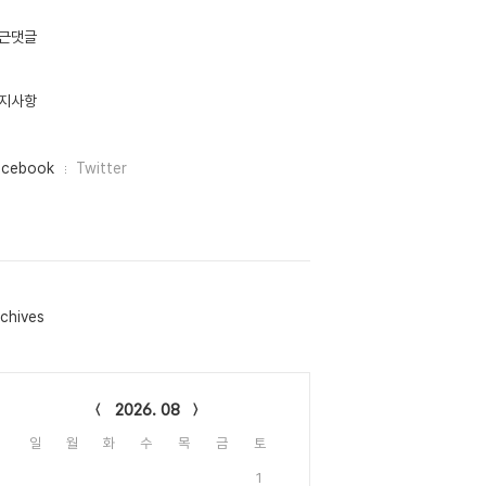
근댓글
지사항
acebook
Twitter
chives
lendar
2026. 08
일
월
화
수
목
금
토
1