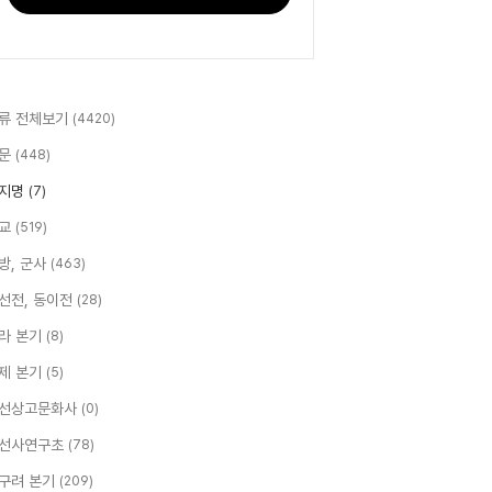
류 전체보기
(4420)
문
(448)
지명
(7)
교
(519)
방, 군사
(463)
선전, 동이전
(28)
라 본기
(8)
제 본기
(5)
선상고문화사
(0)
선사연구초
(78)
구려 본기
(209)