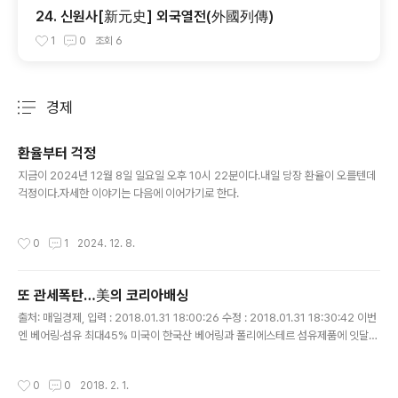
24. 신원사[新元史] 외국열전(外國列傳)
1
0
조회
6
경제
분류 전체보기
주요 글 목록
환율부터 걱정
글 내용
지금이 2024년 12월 8일 일요일 오후 10시 22분이다.내일 당장 환율이 오를텐데
걱정이다.자세한 이야기는 다음에 이어가기로 한다.
작성시간
0
1
2024. 12. 8.
또 관세폭탄…美의 코리아배싱
글 내용
출처: 매일경제, 입력 : 2018.01.31 18:00:26 수정 : 2018.01.31 18:30:42 이번
엔 베어링·섬유 최대45% 미국이 한국산 베어링과 폴리에스테르 섬유제품에 잇달아
반덤핑 관세 폭탄을 부과했다. 올해 들어 미국 정부가 삼성·LG 등 외국산 세탁기와
태양광 패널에 '세이프가드(긴급수입제한조치)'를 발..
작성시간
0
0
2018. 2. 1.