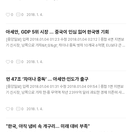
1인당 GDP는 141위에 그쳐 경제성장에 목마른 거대 마켓 한국의 제조업, 인도 IT
인력 AI 등 모든 분야에서 협력 가능 언어 1652개, 지방정부 입김 세 ..
작성시간
0
0
2018. 1. 4.
아세안, GDP 5위 시장 … 중국이 인심 잃어 한국엔 기회
글 내용
[중앙일보] 입력 2018.01.04 01:23 수정 2018.01.04 02:12 | 종합 4면 지면보
기 신시장, 남쪽으로 가자&lt;상&gt; 차이나 중독 벗자 10개국 6억명, EU보다 큰 시
장 아세안, ICT·인프라 등 수요 많아 중국 투자 늘지만 남중국해 갈등 일본 한때 ‘이
코노믹 애니멀’ 불려 경제력 자랑만 하면 마음 못 얻어 ..
작성시간
0
0
2018. 1. 4.
연 47조 ‘차이나 중독’ … 아세안·인도가 출구
글 내용
[중앙일보] 입력 2018.01.04 01:31 수정 2018.01.04 09:54 | 종합 1면 지면보
기 신시장, 남쪽으로 가자 한·중 무역액 작년 2399억 달러 과도한 경제 의존에 사드
부메랑 대만, 중국 압박 속 동남아서 활로 한국도 새로운 파트너 찾아야 지난해 세계
는 중국의 민낯을 봤다. 중국은 북한 미사일 도발에 ..
작성시간
0
0
2018. 1. 4.
"한국, 아직 냄비 속 개구리… 미래 대비 부족"
글 내용