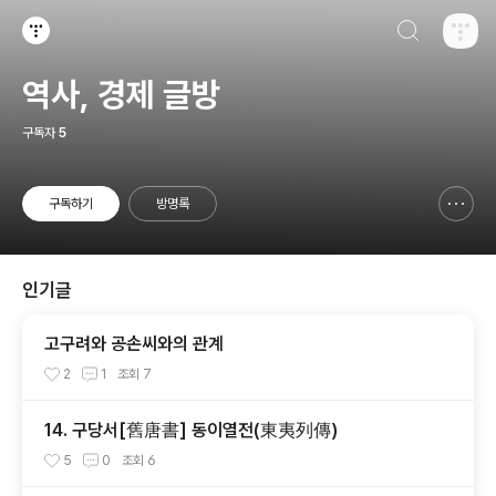
검색하기
티스토리
역사, 경제 글방
구독자
5
구독하기
방명록
신고하기 레이어
열기
인기글
고구려와 공손씨와의 관계
2
1
조회
7
14. 구당서[舊唐書] 동이열전(東夷列傳)
5
0
조회
6