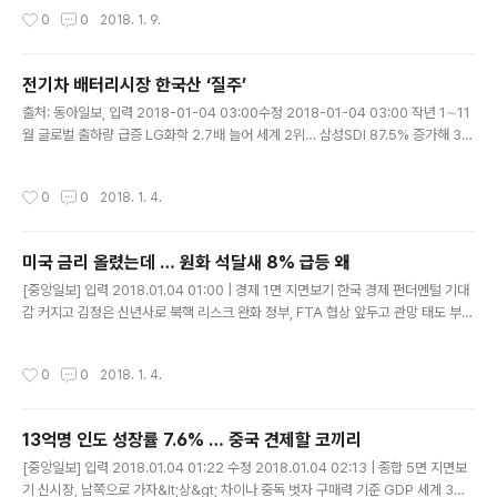
각오로 협상에 임하겠다”라고 밝혔다. 김 본부장은 이날 오..
작성시간
0
0
2018. 1. 9.
전기차 배터리시장 한국산 ‘질주’
글 내용
출처: 동아일보, 입력 2018-01-04 03:00수정 2018-01-04 03:00 작년 1∼11
월 글로벌 출하량 급증 LG화학 2.7배 늘어 세계 2위… 삼성SDI 87.5% 증가해 3위
SK이노베이션 1조원 투자 나서 中시장은 규제 장벽에 진출 난항 전 세계 전기자동
차용 배터리 시장에서 한국 기업이 점유율을 늘리며 톱3로 뛰어올랐..
작성시간
0
0
2018. 1. 4.
미국 금리 올렸는데 … 원화 석달새 8% 급등 왜
글 내용
[중앙일보] 입력 2018.01.04 01:00 | 경제 1면 지면보기 한국 경제 펀더멘털 기대
감 커지고 김정은 신년사로 북핵 리스크 완화 정부, FTA 협상 앞두고 관망 태도 부담
늘어난 수출 기업들은 긴장 김동연 “급격한 쏠림 단호히 대처” 미국 연방공개시장위
원회(FOMC)는 지난해 말 점도표를 통해 올..
작성시간
0
0
2018. 1. 4.
13억명 인도 성장률 7.6% … 중국 견제할 코끼리
글 내용
[중앙일보] 입력 2018.01.04 01:22 수정 2018.01.04 02:13 | 종합 5면 지면보
기 신시장, 남쪽으로 가자&lt;상&gt; 차이나 중독 벗자 구매력 기준 GDP 세계 3위