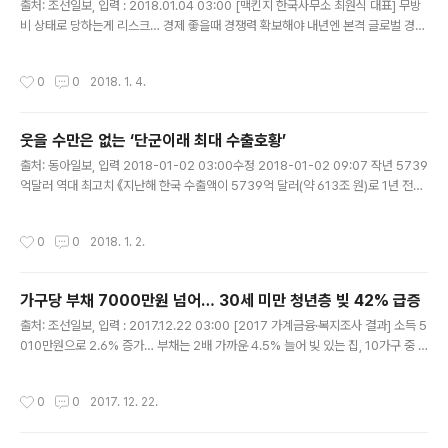
출처: 조선일보, 입력 : 2018.01.04 03:00 [맥킨지 한국사무소 최원식 대표] 무방
비 상태로 당하는게 리스크… 경제 좋을때 경쟁력 확보해야 내년엔 본격 글로벌 경기
조정, 올해 경제 체질 미리 다져놔야 "모두가 알고 있는 문제는 리스크가 아닙니다.
무방비 상태로 있다가 당하는 게 진짜 심..
작성시간
0
0
2018. 1. 4.
웃을 수만은 없는 ‘단군이래 최대 수출호황’
글 내용
출처: 동아일보, 입력 2018-01-02 03:00수정 2018-01-02 09:07 작년 5739
억달러 역대 최고치 《지난해 한국 수출액이 5739억 달러(약 613조 원)로 1년 전보
다 15.8% 증가했다. 무역통계를 작성한 1956년 이래 61년 만에 사상 최고치다. 수
출이 최고 실적을 보이면서 전 세계 수출 순위도 8위에서 6위로 두 계..
작성시간
0
0
2018. 1. 2.
가구당 부채 7000만원 넘어… 30세 미만 청년층 빚 42% 급증
글 내용
출처: 조선일보, 입력 : 2017.12.22 03:00 [2017 가계금융·복지조사 결과] 소득 5
010만원으로 2.6% 증가… 부채는 2배 가까운 4.5% 늘어 빚 있는 집, 10가구 중 6
곳… 집 담보대출이 가장 많이 차지 대개 소득의 25%를 빚갚는데 써… 월급쟁이보
다 자영업자 더 허덕 지난해 우리나라 가구의 평균 소득이..
작성시간
0
0
2017. 12. 22.