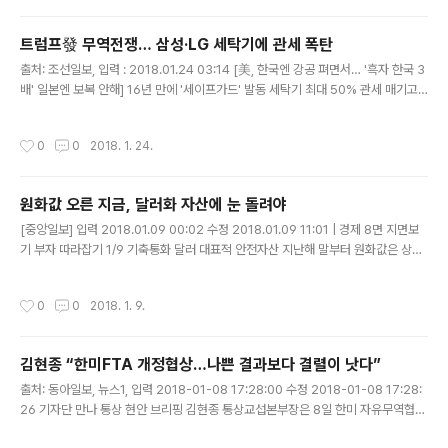
트럼프發 무역전쟁… 삼성·LG 세탁기에 관세 폭탄
글 내용
출처: 조선일보, 입력 : 2018.01.24 03:14 [美, 한국엔 강공 펴면서… '흑자 한국 3
배' 일본엔 보복 안해] 16년 만에 '세이프가드' 발동 세탁기 최대 50% 관세 매기고
태양광 제품에도 최대 30% 김현종 본부장 "WTO에 제소" 미국발(發) 글로벌 무역
전쟁의 막이 올랐다. 도널드 트럼프 미 행정부는 22일(..
작성시간
0
0
2018. 1. 24.
원화값 오른 지금, 달러화 자산에 눈 돌려야
글 내용
[중앙일보] 입력 2018.01.09 00:02 수정 2018.01.09 11:01 | 경제 8면 지면보
기 부자 따라잡기 1/9 기축통화 달러 대표적 안전자산 지난해 말부터 원화값은 상승
세 위험도 높아 분산 투자가 적절 외화 예금, 뮤추얼펀드 관심을 .요즘 주변에서 심심
찮게 달러에 투자해서 돈을 벌었다는 이야기를 듣는..
작성시간
0
0
2018. 1. 9.
김현종 “한미FTA 개정협상…나쁜 결과보다 결렬이 낫다”
글 내용
출처: 동아일보, 뉴스1, 입력 2018-01-08 17:28:00 수정 2018-01-08 17:28:
26 기자단 만나 통상 현안 브리핑 김현종 통상교섭본부장은 8일 한미 자유무역협정
(FTA) 개정협상과 관련해 “나쁜 협상 결과보다 협상을 타결하지 않는 것이 낫다는