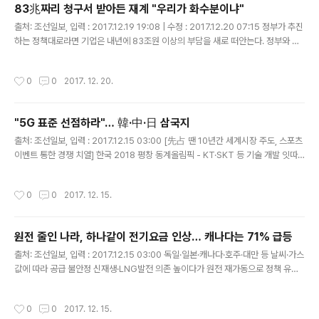
83兆짜리 청구서 받아든 재계 "우리가 화수분이냐"
글 내용
출처: 조선일보, 입력 : 2017.12.19 19:08 | 수정 : 2017.12.20 07:15 정부가 추진
하는 정책대로라면 기업은 내년에 83조원 이상의 부담을 새로 떠안는다. 정부와 경
제단체, 연구기관 등의 자료를 분석한 결과다. 이는 올 1~3분기 코스피 상장사 688
개사(금융 제외)의 전체 영업이익(80조원)과 맞먹는다. ..
작성시간
0
0
2017. 12. 20.
"5G 표준 선점하라"… 韓·中·日 삼국지
글 내용
출처: 조선일보, 입력 : 2017.12.15 03:00 [先占 땐 10년간 세계시장 주도, 스포츠
이벤트 통한 경쟁 치열] 한국 2018 평창 동계올림픽 - KT·SKT 등 기술 개발 잇따
라 일본 2020 도쿄 하계올림픽 - 3대 통신社 대규모 網구축 계획 중국 2022 베이
징 동계올림픽 - 3社, 향후 7년간 196조원 투자 5G(5세대 이동..
작성시간
0
0
2017. 12. 15.
원전 줄인 나라, 하나같이 전기요금 인상… 캐나다는 71% 급등
글 내용
출처: 조선일보, 입력 : 2017.12.15 03:00 독일·일본·캐나다·호주·대만 등 날씨·가스
값에 따라 공급 불안정 신재생·LNG발전 의존 높이다가 원전 재가동으로 정책 유턴
추세 독일 가정용 전기요금 외 정부 탈원전·LNG(액화천연가스) 발전 확대 정책를 놓
고 에너지업계에선 우려를 감추지 ..
작성시간
0
0
2017. 12. 15.