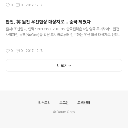
략 더불어민주당과 국민의당은 2018년도 예산안..
작성시간
0
0
2017. 12. 7.
한전, 英 원전 우선협상 대상자로… 중국 제쳤다
글 내용
출처: 조선일보, 입력 : 2017.12.07. 03:12 한국전력은 6일 영국 무어사이드 원전
사업자인 뉴젠(NuGen)을 일본 도시바로부터 인수하는 우선 협상 대상자로 선정됐
다고 밝혔다. 무어사이드 원전 사업은 도시바가 지분 100%를 갖고 있는 뉴젠이 영
국 북서부 무어사이드에 2025년까지 총 3.8GW(기가와트..
작성시간
0
0
2017. 12. 7.
더보기
의안내
티스토리
로그인
고객센터
© Daum Corp.