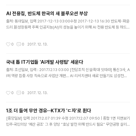
AI 전용칩, 반도체 한국의 새 블루오션 부상
글 내용
출처: 동아일보, 입력 2017-12-13 03:00수정 2017-12-13 16:30 반도체-파운
드리 新성장동력 주목 인공지능(AI)의 성능을 높이기 위해 AI 전용 반도체 등 하드웨
어가 속속 개발되고 있다. 삼성전자 등 국내 기업도 AI 전용 반도체 경쟁에 뛰어들 채
비를 갖추고 있다. 또한 AI 전용 반도체 경쟁이 가속화..
작성시간
0
0
2017. 12. 13.
국내 톱 IT기업들 'AI개발 사령탑' 세운다
글 내용
출처: 조선일보, 입력 : 2017.12.13 03:00 [전담조직 신설·확대 잇따라] 통신3사, A
I에 역량 집중 사장 직속으로 사업단 개편… AI 리서치센터 새로 만들기도 삼성전자,
AI관련 조직 총집결… LG전자, 부회장 직속 센터 신설 인터넷·게임업계도 투자 확대
국내의 대표적인 IT(정보기술) 기업들이 A..
작성시간
0
0
2017. 12. 13.
1조 더 들여 무안 경유···KTX가 'ㄷ자'로 휜다
글 내용
[중앙일보] 입력 2017.12.07 01:39 수정 2017.12.07 09:50 | 종합 1면 지면보기
민주·국민의당 ‘예산 공조’ 그 후 양당 “호남 발전 위해 반드시 필요” 무안공항 살리
려 노선 크게 수정 최초안보다 광주~목포 10분 늘어 노선 변경하며 타당성 조사 생