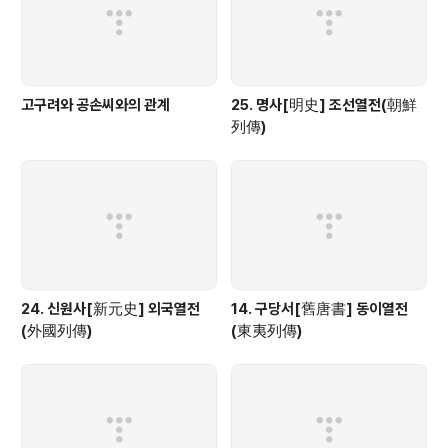
고구려와 공손씨와의 관계
25. 명사[明史] 조선열전(朝鮮
列傳)
24. 신원사[新元史] 외국열전
14. 구당서[舊唐書] 동이열전
(外國列傳)
(東夷列傳)