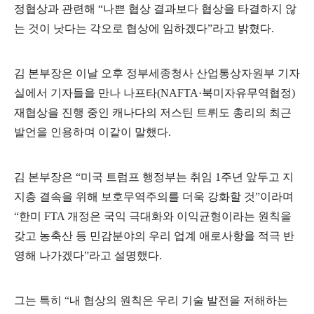
정협상과 관련해
“
나쁜 협상 결과보다 협상을 타결하지 않
는 것이 낫다는 각오로 협상에 임하겠다
”
라고 밝혔다
.
김 본부장은 이날 오후 정부세종청사 산업통상자원부 기자
실에서 기자들을 만나 나프타
(NAFTA·
북미자유무역협정
)
재협상을 진행 중인 캐나다의 저스틴 트뤼도 총리의 최근
발언을 인용하며 이같이 말했다
.
김 본부장은
“
미국 트럼프 행정부는 취임
1
주년 앞두고 지
지층 결속을 위해 보호무역주의를 더욱 강화할 것
”
이라며
“
한미
FTA
개정은 국익 극대화와 이익균형이라는 원칙을
갖고 농축산 등 민감분야의 우리 업계 애로사항을 적극 반
영해 나가겠다
”
라고 설명했다
.
그는 특히
“
내 협상의 원칙은 우리 기술 발전을 저해하는