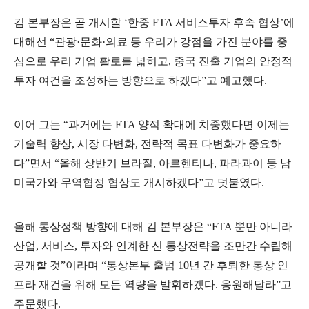
김 본부장은 곧 개시할
‘
한중
FTA
서비스투자 후속 협상
’
에
대해선
“
관광
·
문화
·
의료 등 우리가 강점을 가진 분야를 중
심으로 우리 기업 활로를 넓히고
,
중국 진출 기업의 안정적
투자 여건을 조성하는 방향으로 하겠다
”
고 예고했다
.
이어 그는
“
과거에는
FTA
양적 확대에 치중했다면 이제는
기술력 향상
,
시장 다변화
,
전략적 목표 다변화가 중요하
다
”
면서
“
올해 상반기 브라질
,
아르헨티나
,
파라과이 등 남
미국가와 무역협정 협상도 개시하겠다
”
고 덧붙였다
.
올해 통상정책 방향에 대해 김 본부장은
“FTA
뿐만 아니라
산업
,
서비스
,
투자와 연계한 신 통상전략을 조만간 수립해
공개할 것
”
이라며
“
통상본부 출범
10
년 간 후퇴한 통상 인
프라 재건을 위해 모든 역량을 발휘하겠다
.
응원해달라
”
고
주문했다
.