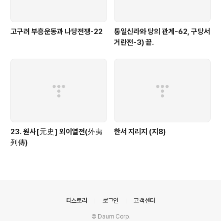
고구려 부흥운동과 나당전쟁-22
통일신라와 당의 관계-62, 구당서
거란전-3) 끝.
23. 원사[元史] 외이열전(外夷
한서 지리지 (지8)
列傳)
의안내
티스토리
로그인
고객센터
© Daum Corp.