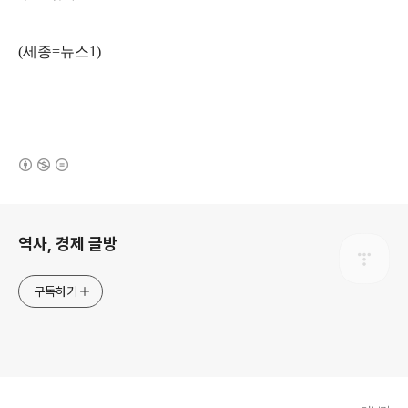
(
세종
=
뉴스
1)
(새창열림)
로그 정보
역사, 경제 글방
구독하기