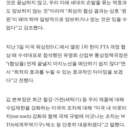
것은 용납하지 않고
,
우리 미래 세대의 손발을 묶는 역효과
도 양보하지 않는 것
”
이라며
“
최상의 협상 결과는 상호
‘
윈
윈
’
이 돼야 하며 일방적으로 양보하거나 얻는 것은 있을 수
없다
”
고 강조했다
.
지난
5
일 미국 워싱턴
D.C.
에서 열린
1
차 한미
FTA
개정 협
상 때 수석대표로 참석했던 유명희 산업부 통상정책국장은
“(
협상을
)
언제 끝낼지 마지노선을 예단하기 쉽지 않다
”
면
서
“
최적의 효과를 누릴 수 있는 효과적인 타이밍을 보겠
다
”
고 전했다
.
김 본부장은 최근 철강
·
가전
(
세탁기
)
등 우리 제품에 대해
수입제한을 강화하는 미국의 조치에 대해
“
미국 내 아웃리
치
(out reach)
강화와 함께 국제 규범에 어긋나는 조치는
W
TO(
세계무역기구
)
제소 등 단호히 대응하겠다
”
고 말했다
.