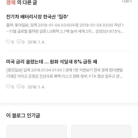
더보기
경제
의 다른 글
전기차 배터리시장 한국산 ‘질주’
글 내용
출처: 동아일보, 입력 2018-01-04 03:00수정 2018-01-04 03:00 작년 1
∼11월 글로벌 출하량 급증 LG화학 2.7배 늘어 세계 2위… 삼성SDI 87.5%
증가해 3위 SK이노베이션 1조원 투자 나서 中시장은 규제 장벽에 진출 난항 전
0
0
2018. 1. 4.
세계 전기자동차용 배터리 시장에서 한국 기업이 점유율을 늘리며 톱3로 뛰어
올랐..
미국 금리 올렸는데 … 원화 석달새 8% 급등 왜
글 내용
[중앙일보] 입력 2018.01.04 01:00 | 경제 1면 지면보기 한국 경제 펀더멘털
기대감 커지고 김정은 신년사로 북핵 리스크 완화 정부, FTA 협상 앞두고 관망
태도 부담 늘어난 수출 기업들은 긴장 김동연 “급격한 쏠림 단호히 대처” 미국
0
0
2018. 1. 4.
연방공개시장위원회(FOMC)는 지난해 말 점도표를 통해 올..
이 블로그 인기글