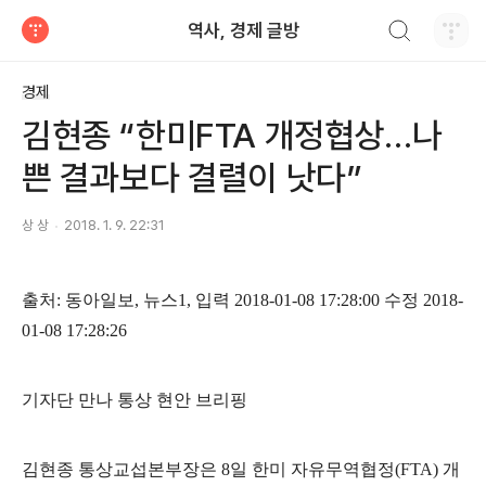
검색하기
역사, 경제 글방
티스토리
경제
김현종 “한미FTA 개정협상…나
쁜 결과보다 결렬이 낫다”
상 상
2018. 1. 9. 22:31
출처
:
동아일보
,
뉴스
1,
입력
2018-01-08 17:28:00
수정
2018-
01-08 17:28:26
기자단 만나 통상 현안 브리핑
김현종 통상교섭본부장은
8
일 한미 자유무역협정
(FTA)
개