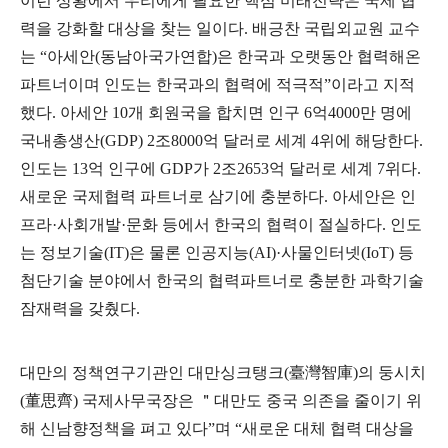
이런 상황에서 우리에게 필요한 핵심 미래전략은 국제 협
력을 강화할 대상을 찾는 일이다
.
배긍찬 국립외교원 교수
는
“
아세안
(
동남아국가연합
)
은 한국과 오랫동안 협력해온
파트너이며 인도는 한국과의 협력에 적극적
”
이라고 지적
했다
.
아세안
10
개 회원국을 합치면 인구
6
억
4000
만 명에
국내총생산
(GDP) 2
조
8000
억 달러로 세계
4
위에 해당한다
.
인도는
13
억 인구에
GDP
가
2
조
2653
억 달러로 세계
7
위다
.
새로운 국제협력 파트너로 삼기에 충분하다
.
아세안은 인
프라
·
사회개발
·
문화 등에서 한국의 협력이 절실하다
.
인도
는 정보기술
(IT)
은 물론 인공지능
(AI)·
사물인터넷
(IoT)
등
첨단기술 분야에서 한국의 협력파트너로 충분한 과학기술
잠재력을 갖췄다
.
대만의 정책연구기관인 대만싱크탱크
(
臺灣智庫
)
의 둥시치
(
董思齊
)
국제사무국장은
＂
대만도 중국 의존을 줄이기 위
해 신남향정책을 펴고 있다
”
며
“
새로운 대체 협력 대상을