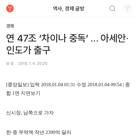
검색하기
역사, 경제 글방
티스토리
경제
연 47조 ‘차이나 중독’ … 아세안·
인도가 출구
상 상
2018. 1. 4. 20:20
[
중앙일보
]
입력
2018.01.04 01:31
수정
2018.01.04 09:54 |
종
합
1
면 지면보기
신시장
,
남쪽으로 가자
한
·
중 무역액 작년
2399
억 달러