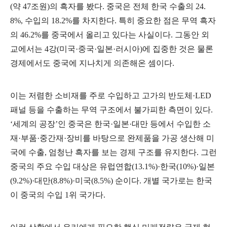
(
약
47
조원
)
의 흑자를 봤다
.
중국은 전체 한국 수출의
24.
8%,
수입의
18.2%
를 차지한다
.
특히 중요한 점은 무역 흑자
의
46.2%
를 중국에서 올리고 있다는 사실이다
.
그동안 외
교에서는
4
강
(
미국
·
중국
·
일본
·
러시아
)
에 집중한 것은 물론
경제에서도 중국에 지나치게 의존해온 셈이다
.
이는 저렴한 소비재를 주로 수입하고 고가의 반도체
·LED
패널 등을 수출하는 무역 구조에서 불가피한 측면이 있다
.
‘
세계의 공장
’
인 중국은 한국
·
일본
·
대만 등에서 수입한 소
재
·
부품
·
중간재
·
장비를 바탕으로 완제품을 가공 생산해 미
국에 수출
,
엄청난 흑자를 보는 경제 구조를 유지한다
.
그런
중국의 주요 수입 대상은 유럽연합
(13.1%)·
한국
(10%)·
일본
(9.2%)·
대만
(8.8%)·
미국
(8.5%)
순이다
.
개별 국가로는 한국
이 중국의 수입
1
위 국가다
.