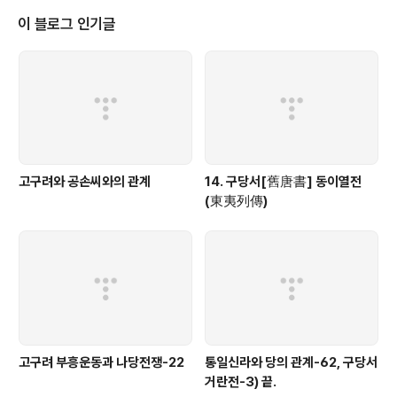
이 블로그 인기글
고구려와 공손씨와의 관계
14. 구당서[舊唐書] 동이열전
(東夷列傳)
고구려 부흥운동과 나당전쟁-22
통일신라와 당의 관계-62, 구당서
거란전-3) 끝.