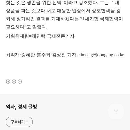
찾는 것은 생존을 위한 선택
”
이라고 강조했다
.
그는
＂
내
상품을 파는 것보다 서로 대등한 입장에서 상호협력을 강
화해 장기적인 결과를 기대하겠다는
21
세기형 국제협력이
필요하다
”
고 말했다
.
기획취재팀
=
채인택 국제전문기자
최익재
·
강혜란
·
홍주희
·
김상진 기자
ciimccp@joongang.co.kr
(새창열림)
로그 정보
역사, 경제 글방
구독하기