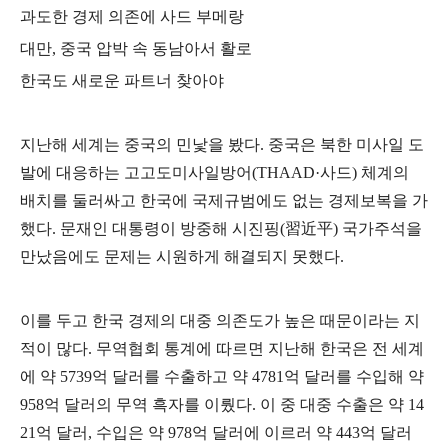
과도한 경제 의존에 사드 부메랑
대만
,
중국 압박 속 동남아서 활로
한국도 새로운 파트너 찾아야
지난해 세계는 중국의 민낯을 봤다
.
중국은 북한 미사일 도
발에 대응하는 고고도미사일방어
(THAAD·
사드
)
체계의
배치를 둘러싸고 한국에 국제규범에도 없는 경제보복을 가
했다
.
문재인 대통령이 방중해 시진핑
(
習近平
)
국가주석을
만났음에도 문제는 시원하게 해결되지 못했다
.
이를 두고 한국 경제의 대중 의존도가 높은 때문이라는 지
적이 많다
.
무역협회 통계에 따르면 지난해 한국은 전 세계
에 약
5739
억 달러를 수출하고 약
4781
억 달러를 수입해 약
958
억 달러의 무역 흑자를 이뤘다
.
이 중 대중 수출은 약
14
21
억 달러
,
수입은 약
978
억 달러에 이르러 약
443
억 달러