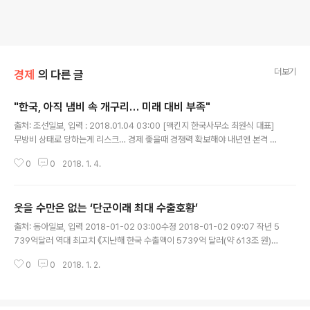
더보기
경제
의 다른 글
"한국, 아직 냄비 속 개구리… 미래 대비 부족"
글 내용
출처: 조선일보, 입력 : 2018.01.04 03:00 [맥킨지 한국사무소 최원식 대표]
무방비 상태로 당하는게 리스크… 경제 좋을때 경쟁력 확보해야 내년엔 본격 글
로벌 경기 조정, 올해 경제 체질 미리 다져놔야 "모두가 알고 있는 문제는 리스
0
0
2018. 1. 4.
크가 아닙니다. 무방비 상태로 있다가 당하는 게 진짜 심..
웃을 수만은 없는 ‘단군이래 최대 수출호황’
글 내용
출처: 동아일보, 입력 2018-01-02 03:00수정 2018-01-02 09:07 작년 5
739억달러 역대 최고치 《지난해 한국 수출액이 5739억 달러(약 613조 원)로
1년 전보다 15.8% 증가했다. 무역통계를 작성한 1956년 이래 61년 만에 사상
0
0
2018. 1. 2.
최고치다. 수출이 최고 실적을 보이면서 전 세계 수출 순위도 8위에서 6위로 두
계..