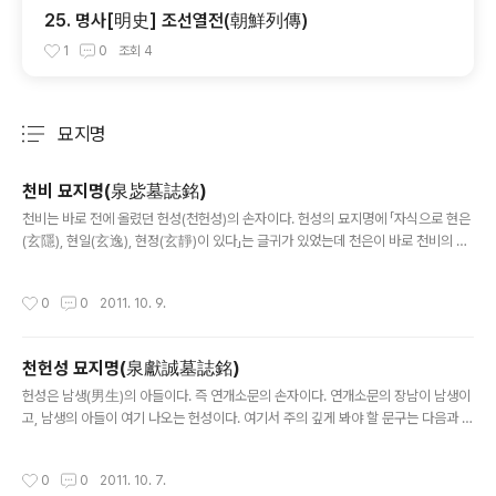
25. 명사[明史] 조선열전(朝鮮列傳)
1
0
조회
4
묘지명
분류 전체보기
주요 글 목록
천비 묘지명(泉毖墓誌銘)
글 내용
천비는 바로 전에 올렸던 헌성(천헌성)의 손자이다. 헌성의 묘지명에 「자식으로 현은
(玄隱), 현일(玄逸), 현정(玄靜)이 있다」는 글귀가 있었는데 천은이 바로 천비의 아
버지이다. 즉, 연개소문(고조)→ 천남생(증조)→ 천헌성(조)→ 천은(부)→ 천비로 이
어지고 있다. 그 증거는 본문 묘지명에 나오는 ..
작성시간
0
0
2011. 10. 9.
천헌성 묘지명(泉獻誠墓誌銘)
글 내용
헌성은 남생(男生)의 아들이다. 즉 연개소문의 손자이다. 연개소문의 장남이 남생이
고, 남생의 아들이 여기 나오는 헌성이다. 여기서 주의 깊게 봐야 할 문구는 다음과 같
다. 1) 고구려 사람으로써 증조부(曾祖父)인 대조(大祚)를 가리켜 『병권(兵權)을
장악하여 기세(氣勢)가 삼한(三韓)을 제압하고 명..
작성시간
0
0
2011. 10. 7.