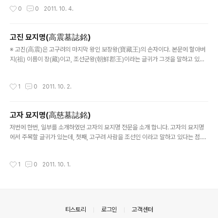
方)으로 평양성(平壤城) 자사(刺..
작성시간
0
0
2011. 10. 4.
고진 묘지명(高震墓誌銘)
글 내용
※ 고진(高震)은 고구려의 마지막 왕인 보장왕(寶藏王)의 손자이다. 본문에 할아버
지(祖) 이름이 장(藏)이고, 조선군왕(朝鮮郡王)이라는 글귀가 그것을 말하고 있으
며, 당나라에서 벼슬을 하며 살았고 낙양에서 죽었다. 이 또한 묘지명 본문에 나와 있
다. 고진의 묘지명에서 주목하여 봐야 할 글귀는 다..
작성시간
1
0
2011. 10. 2.
고자 묘지명(高慈墓誌銘)
글 내용
저번에 한번, 일부를 소개하였던 고자의 묘지명 전문을 소개 합니다. 고자의 묘지명
에서 주목할 글귀가 있는데, 첫째, 고구려 사람을 조선인 이라고 말하고 있다는 점.
(저번에 소개한 것) 둘째, 고구려의 영역을 가리켜“땅이 삼한을 덮었다”라고 말을 하
고 있는 점입니다. 첫째 이야기는..
작성시간
1
0
2011. 10. 1.
의안내
티스토리
로그인
고객센터