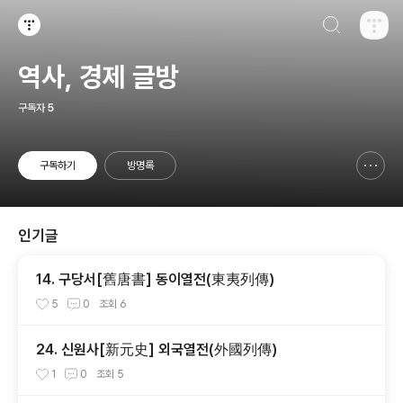
검색하기
티스토리
역사, 경제 글방
구독자
5
구독하기
방명록
신고하기 레이어
열기
인기글
14. 구당서[舊唐書] 동이열전(東夷列傳)
5
0
조회
6
24. 신원사[新元史] 외국열전(外國列傳)
1
0
조회
5