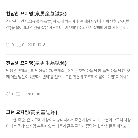
천남산 묘지명(泉男産墓誌銘)
글 내용
천남산은 연개소문(淵蓋蘇文)의 셋째 아들이다. 둘째형 남건과 함께 맏형 남생(男
生)을 몰아내고 정권을 잡은 사람이다. 여기에서 주의깊게 살펴봐야 할 사항은 첫째,
고구려 사람인 천남산을 가리켜 『요동(遼東) 조선인이다.(遼東朝鮮人也)』라고 한
점이다. 여기서도 고구려 사람을 조선인(고조선..
작성시간
0
0
2011. 10. 6.
천남생 묘지명(泉男生墓誌銘)
글 내용
남생은 연개소문의 맏아들이다. 연개소문에게는 첫째 아들 남생, 둘째 아들 남건, 셋
째 아들 남산이 있었다. ‘연씨’를 천으로 고친 것은 당고조의 이름이 ‘이연’ 이어서 ‘연
(淵)’자를 피하여 같은 뜻을 가진 천(泉)으로 고친 것이다. 여기에서 주목하여 볼 문
구는 1) 『5부(五部)와 삼한(三韓)이 ..
작성시간
1
0
2011. 10. 5.
고현 묘지명(高玄墓誌銘)
글 내용
1. 고현(高玄)은 고구려 사람이나 당나라에서 죽은 사람이다. 1) 고현이 고구려 사람
이라는 증거: 묘지명 본문에 있는 다음과 같은 글귀가 증명한다. ‘백성들을 버리고 천
남생(泉男生: 연개소문의 장남)을 따라’당나라로 갔다는 문구 ‘할아버지는 고방(高