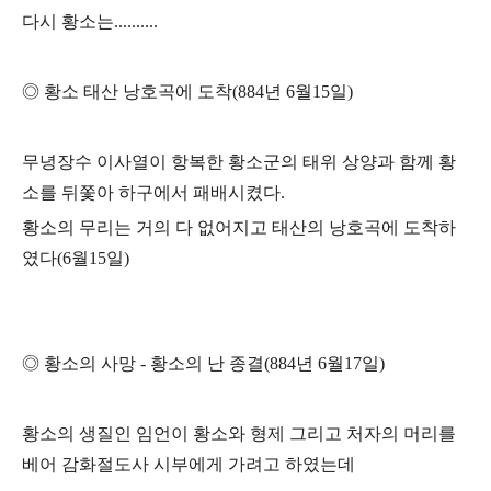
다시 황소는
..........
◎
황소 태산 낭호곡에 도착
(884
년
6
월
15
일
)
무녕장수 이사열이 항복한 황소군의 태위 상양과 함께 황
소를 뒤쫓아 하구에서 패배시켰다
.
황소의 무리는 거의 다 없어지고 태산의 낭호곡에 도착하
였다
(6
월
15
일
)
◎
황소의 사망
-
황소의 난 종결
(884
년
6
월
17
일
)
황소의 생질인 임언이 황소와 형제 그리고 처자의 머리를
베어 감화절도사 시부에게 가려고 하였는데