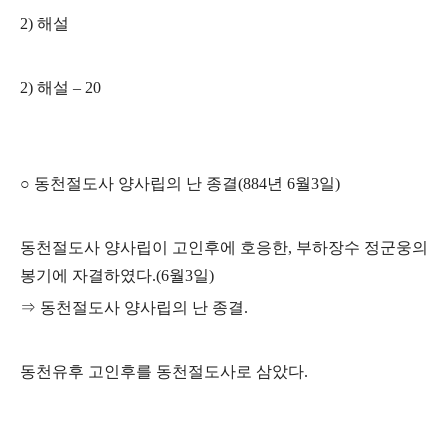
2)
해설
2)
해설
–
20
○
동천절도사 양사립의 난 종결
(884
년
6
월
3
일
)
동천절도사 양사립이 고인후에 호응한
,
부하장수 정군웅의
봉기에 자결하였다
.(6
월
3
일
)
⇒
동천절도사 양사립의 난 종결
.
동천유후 고인후를 동천절도사로 삼았다
.