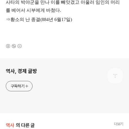
사타의 박야군을 만나 이를 빼앗겼고 아울러 임인의 머리
를 베어서 시부에게 바쳤다
.
⇒
황소의 난 종결
(884
년
6
월
17
일
)
(새창열림)
로그 정보
역사, 경제 글방
구독하기
더보기
역사
의 다른 글