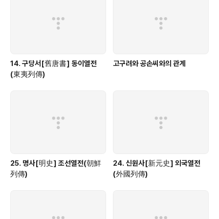
14. 구당서[舊唐書] 동이열전
고구려와 공손씨와의 관계
(東夷列傳)
25. 명사[明史] 조선열전(朝鮮
24. 신원사[新元史] 외국열전
列傳)
(外國列傳)