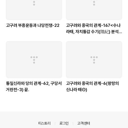
고구려 부흥운동과 나당전쟁-22
고구려와 중국의 관계-167<수나
라때, 자치통감 수기(隋紀) 분석-
6>
통일신라와 당의 관계-62, 구당서
고구려와 중국의 관계-6(왕망의
거란전-3) 끝.
신나라 때①)
의안내
티스토리
로그인
고객센터