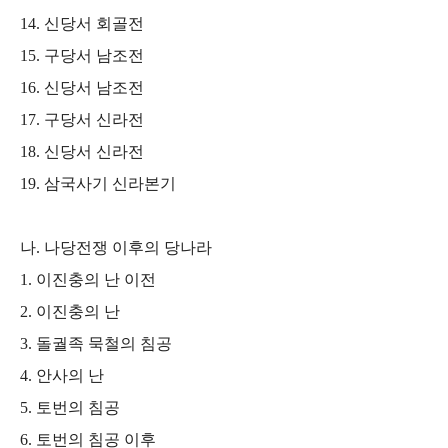
14.
신당서 회골전
15.
구당서 남조전
16.
신당서 남조전
17.
구당서 신라전
18.
신당서 신라전
19.
삼국사기 신라본기
나
.
나당전쟁 이후의 당나라
1.
이진충의 난 이전
2.
이진충의 난
3.
돌궐족 묵철의 침공
4.
안사의 난
5.
토번의 침공
6.
토번의 침공 이후