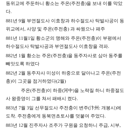
동위교에 주둔하니
황소는 주온
(
주전충
)
을 보내 이를 막았
다
.
881
년
9
월 부연절도사 이효창과 하수절도사 탁발사공이 동
위교에서
,
사양 및 주온
(
주전충
)
과 싸웠으나 패주
881
년
11
월
1
일 황소군의 맹해와 주온
(
주전충
)
이 부평에서
하수절도사 탁발사공과
부연절도사 이효창을 격파
.
882
년
1
월 황소는 주온
(
주전충
)
을 동주자사로 삼아 동주를
빼앗도록 하였다
882
년
2
월 동주자사 미성이 하중으로 달아나고 주온
(
주전
충
)
이 그곳을 점거하였다
(2
월
)
주온
(
주전충
)
이 하중
(
河中
)
을 노략질 하니 하중절도
사 왕중영이 그를 쳐서 패배시 켰다
.
883
년
7
월
3
일 선무절도사 주전충이 변주
(
汴州
:
개봉시
)
에
도착
.
주전충에게 동북면초토사를 덧붙여 주었다
.
883
년
12
월 진주자사 조주가 구원을 요청하니 주급
,
시부
,