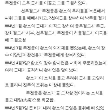
주전충이 모두 군사를 이끌고 그를 구원하였다
.
선무절도사 주전충은 황소의 무리들을 녹읍에서
싸워 그들을 패배시키고
, 2
천여급을 참수하며 박주를 점거
884
년
1
월 황소의 군대가 아직도 강하여 충무절도사 주급
,
감화절도사 시부
,
선무절도사 주전충이 하동절도사 이극용
에 구원요청
884
년
3
월 주전충이 황소의 와자채를 뽑았는데
,
황소의 장
수 이당빈과 왕건유가
주전충에게 항복하였다
.
884
년
4
월
3
일
?
황소의 장수 황사업은 서화에 주둔하였는데
여러 군대가 공격하니 황사업은
달아났다
.
황소가 이 소식을 듣고 두려워 군사를 고양리
로 물리니 진주의
포위는 마참내 풀렸다
.
주전충은 황소가 곧 도착할 것이라는 소식을
듣고
대량
(
大梁
)
으로 회군함
.
884
년
5
월
3
일 큰 비가 내려 황소의 군영은 물위에 떠 있었