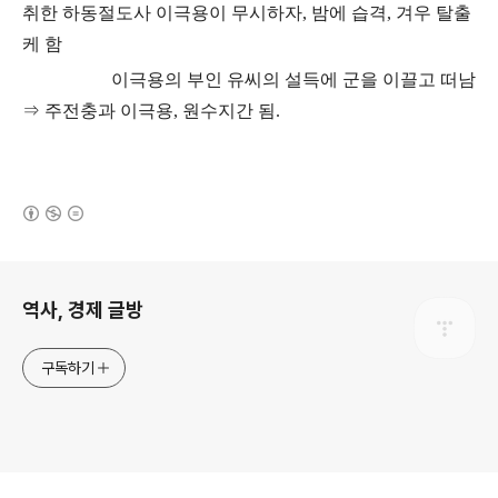
취한 하동절도사 이극용이
무시하자
,
밤에 습격
,
겨우 탈출
케 함
이극용의 부인 유씨의 설득에 군을 이끌고 떠남
⇒
주전충과 이극용
,
원수지간 됨
.
(새창열림)
로그 정보
역사, 경제 글방
구독하기