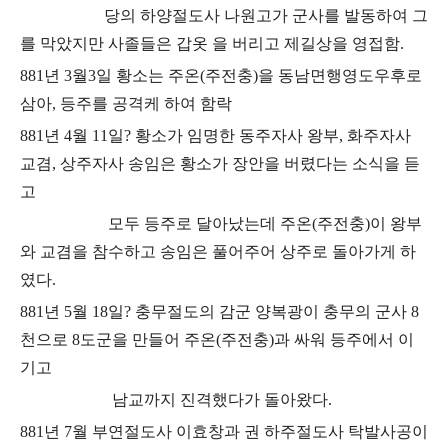
당의 하양절도사 나원고가 군사를 발동하여 그
를 막았지만 사졸들은 갑옷 을 버리고 제길상을 영접함
.
881
년
3
월
3
일 황소는 주온
(
주전충
)
을 동남면행영도우후로
삼아
,
등주를 공격케 하여 함락
881
년
4
월
11
일
?
황소가 임명한 동주자사 왕부
,
화주자사
교겸
,
상주자사 송임은 황소가 장안을 버렸다는 소식을 듣
고
모두 등주로 달아났는데 주온
(
주전충
)
이 왕부
와 교겸을 참수하고 송임은 풀어주어 상주로 돌아가게 하
였다
.
881
년
5
월
18
일
?
충무절도의 감군 양복광이 충무의 군사
8
천으로
8
도군을 만들어
주온
(
주전충
)
과 싸워 등주에서 이
기고
남교까지 진격했다가 돌아왔다
.
881
년
7
월 부연절도사 이효창과 권 하주절도사 탁발사공이