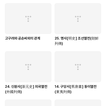
고구려와 공손씨와의 관계
25. 명사[明史] 조선열전(朝鮮
列傳)
24. 신원사[新元史] 외국열전
14. 구당서[舊唐書] 동이열전
(外國列傳)
(東夷列傳)