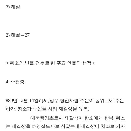
2)
해설
2)
해설
–
27
<
황소의 난을 전후로 한 주요 인물의 행적
>
4.
주전충
880
년
12
월
14
일
?
[
제
]
장수 탕산사람 주온이 동위교에 주둔
하자
,
황소가 주온을 시켜 제길상을 유혹
,
대북행영초토사 제갈상이 항소에게
항복
.
황소
는 제길상을 하양절도사로 삼았는데 제길상이 치소로 가자