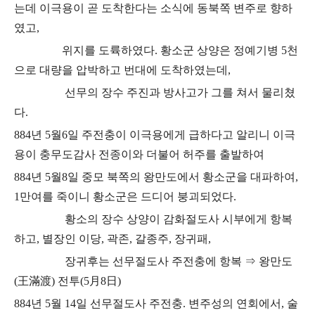
는데 이극용이 곧 도착한다는
소식에 동북쪽 변주로 향하
였고
,
위지를 도륙하였다
.
황소군 상양은 정예기병
5
천
으로 대량을 압박하고 번대에 도착하였는데
,
선무의 장수 주진과 방사고가 그를 쳐서 물리쳤
다
.
884
년
5
월
6
일 주전충이 이극용에게 급하다고 알리니 이극
용이 충무도감사 전종이와
더불어 허주를 출발하여
884
년
5
월
8
일 중모 북쪽의 왕만도에서 황소군을 대파하여
,
1
만여를 죽이니 황소군은
드디어 붕괴되었다
.
황소의 장수 상양이 감화절도사 시부에게 항복
하고
,
별장인 이당
,
곽존
,
갈종주
,
장귀패
,
장귀후는 선무절도사 주전충에 항복
⇒
왕만도
(
王滿渡
)
전투
(5
月
8
日
)
884
년
5
월
14
일 선무절도사 주전충
.
변주성의 연회에서
,
술