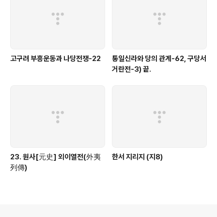
고구려 부흥운동과 나당전쟁-22
통일신라와 당의 관계-62, 구당서
거란전-3) 끝.
23. 원사[元史] 외이열전(外夷
한서 지리지 (지8)
列傳)