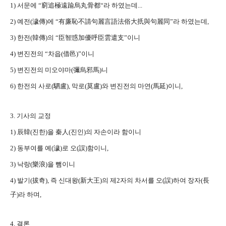
1) 서문에 “窮追極遠踰烏丸骨都“라 하였는데...
2) 예전(濊傳)에 “有廉恥不請句麗言語法俗大扺與句麗同”라 하였는데,
3) 한전(韓傳)의 “臣智惑加優呼臣雲遣支”이니
4) 변진전의 “차읍(借邑)”이니
5) 변진전의 미오야마(彌烏邪馬)니
6) 한전의 사로(駟盧), 막로(莫盧)와 변진전의 마연(馬延)이니,
3. 기사의 교정
1) 辰韓(진한)을 秦人(진인)의 자손이라 함이니
2) 동부여를 예(濊)로 오(誤)함이니,
3) 낙랑(樂浪)을 뺌이니
4) 발기(拔奇), 즉 신대왕(新大王)의 제2자의 차서를 오(誤)하여 장자(長
子)라 하며,
4. 결론