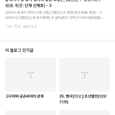
相換 考證: 단재 신채호) - 3
글 내용
삼국사기 중 동서 양자의 상환 고증(三國史記中 東西 兩字相換 考證) - 3 :
삼국사기(三國史記) 중 동서(東西) 두 글자(兩字-양자)가 서로 바뀐(相換)
것에 대한 고증(考證) 4. 가정부터 실예(實例) 그러다가 삼국사기의 지리지를
0
0
2011. 9. 3.
읽으니(讀-독하니) “가슬라 일명 하서량(迦瑟羅一名河西良)”이라 하였다...
이 블로그 인기글
고구려와 공손씨와의 관계
25. 명사[明史] 조선열전(朝鮮
列傳)