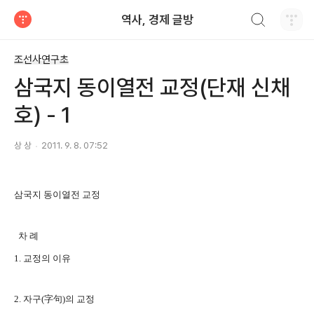
검색하기
역사, 경제 글방
티스토리
조선사연구초
삼국지 동이열전 교정(단재 신채
호) - 1
상 상
2011. 9. 8. 07:52
삼국지 동이열전 교정
차 례
1. 교정의 이유
2. 자구(字句)의 교정