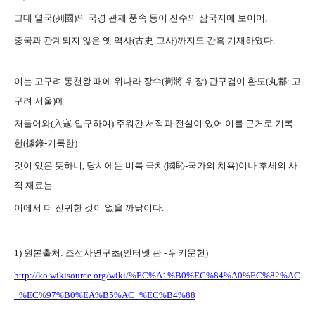
고대 열국(列國)의 국경 관제 풍속 등이 진수의 삼국지에 보이어,
중국과 관계되지 않은 옛 역사(古史-고사)까지도 간혹 기재하였다.
이는 고구려 동천왕 때에 위나라 장수(衛將-위장) 관구검이 환도(丸都: 고
구려 서울)에
처들어와(入寇-입구하여) 주워간 서적과 전설이 있어 이를 근거로 기록
한(據錄-거록한)
것이 있은 듯하니, 당시에는 비록 국치(國恥-국가의 치욕)이나 후세의 사
적 재료는
이에서 더 진귀한 것이 없을 까닭이다.
-----------------------------------------------------------------
1) 원본출처: 조선사연구초(인터넷 판 - 위키문헌)
http://ko.wikisource.org/wiki/%EC%A1%B0%EC%84%A0%EC%82%AC
_%EC%97%B0%EA%B5%AC_%EC%B4%88