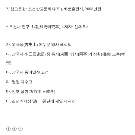
2) 참고문헌: 조선상고문화사(외), 비봉출판사, 2008년판
* 조선사 연구 초(朝鮮史硏究草), <저자: 신채호>
가. 고사상(古史上) 이두문 명사 해석법
나. 삼국사기(三國史記) 중 동서(東西) 양자(兩字)의 상환(相換) 고증(考
證)
다. 삼국지 동이열전 교정
라. 평양 패수고
마. 전후 삼한고(前後 三韓考)
바. 조선역사상 일(一)천년래 제일 대사건
(새창열림)