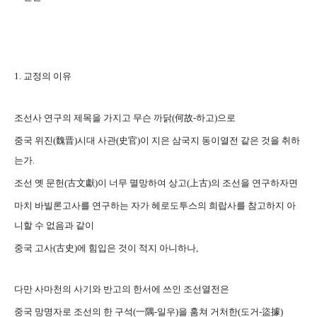
1. 교정의 이유
조선사 연구의 제목을 가지고 무슨 까닭(何故-하고)으로
중국 위진(魏晋)시대 사관(史官)이 지은 삼국지 동이열전 같은 것을 취하
는가.
조선 옛 문헌(古文獻)이 너무 멸망하여 상고(上古)의 조선을 연구하자면
마치 바빌론고사를 연구하는 자가 헤로도투스의 희랍사를 참고하지 아
니할 수 없음과 같이
중국 고사(古史)에 힘입은 것이 적지 아니하나,
다만 사마천의 사기와 반고의 한서에 쓰인 조선열전은
중국 망명자로 조선의 한 구석(一隅-일우)을 훔쳐 거처한(도거-盜據)