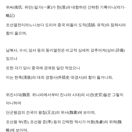
위씨(衛氏: 위만) 일가(一家)가 한(漢)과 대항하던 간략한 기록이니(약기-
略記)
조선열전이라느니보다 도리어 중국 떠돌이 도적(流賊- 유적)의 침략사라
함이 옳으며,
남북사, 수서, 당서 등의 동이열전은 비교적 상세히 갖추어져(상비-詳備)
있으나
또한 각기 당시 중국에 관계된 일만 적었으니
이는 한족(漢族)의 대외 경쟁사(外競史-외경사)라 함이 옳거니와,
위진시대(魏晋: 위나라에서부터 진나라 시대)의 사관(史官)들은 그렇지
아니하여
단군왕검의 건국이 왕침(王沈)의 위서(魏書)에 보이며,
조선왕 부(否), 조선왕 준(準) 등의 간략한 역사가 어환(魚豢)의 위략(魏
略)에 보이며,