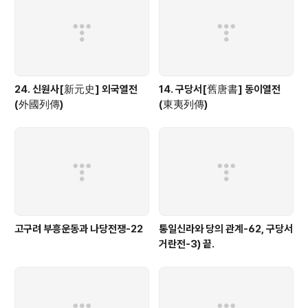
24. 신원사[新元史] 외국열전
14. 구당서[舊唐書] 동이열전
(外國列傳)
(東夷列傳)
고구려 부흥운동과 나당전쟁-22
통일신라와 당의 관계-62, 구당서
거란전-3) 끝.