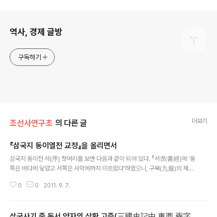
로그 정보
역사, 경제 글방
구독하기
더보기
조선사연구초
의 다른 글
『삼국지 동이열전 교정』을 올리면서
글 내용
삼국지 동이전 서(序) 첫머리를 보면 다음과 같이 되어 있다. 『서경(書經)에 ‘동
쪽은 바다에 닿았고 서쪽은 사막에까지 이르렀다’하였으니, 구복(九服)의 제도
(制度) 이내에 있는 것은 말할 수가 있으나, [아주 멀리 떨어져 있는] 황역(荒
0
0
2011. 9. 7.
域) 밖은 여러 번의 통역을 거쳐야 이르게 되어, [한인(漢人)의..
삼국사기 중 동서 양자의 상환 고증(三國史記中 東西 兩字