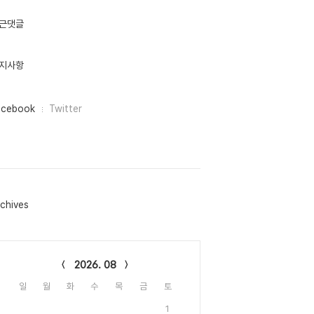
근댓글
지사항
acebook
Twitter
chives
lendar
2026. 08
일
월
화
수
목
금
토
1