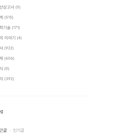
선상고사
(0)
계
(515)
학기술
(171)
의 이야기
(4)
사
(922)
제
(606)
식
(0)
라
(392)
ag
근글
인기글