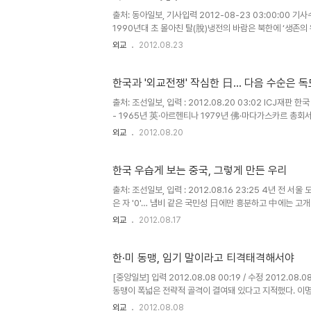
출처: 동아일보, 기사입력 2012-08-23 03:00:00 기사
1990년대 초 몰아친 탈(脫)냉전의 바람은 북한에 ‘생존
제공했던 막대한 원조와 차관, 청산결제 제도 등 다양..
외교
2012.08.23
한국과 '외교전쟁' 작심한 日… 다음 수순은 
출처: 조선일보, 입력 : 2012.08.20 03:02 ICJ재
- 1965년 英·아르헨티나 1979년 佛·마다가스카르 총회서
쟁 전운 감돌자 ICJ 제소 권고 美 지지 받은 ..
외교
2012.08.20
한국 우습게 보는 중국, 그렇게 만든 우리
출처: 조선일보, 입력 : 2012.08.16 23:25 4년 전
은 자 '0'… 냄비 같은 국민성 日에만 흥분하고 中에는 고
울 도심이 아수라장으로 변했다. 중국의 ..
외교
2012.08.17
한·미 동맹, 임기 말이라고 티격태격해서야
[중앙일보] 입력 2012.08.08 00:19 / 수정 2012.0
동맹이 폭넓은 전략적 골격이 결여돼 있다고 지적했다. 이명
국 관계 전반보다 개별 이슈에 초점을 맞추는 ..
외교
2012.08.08