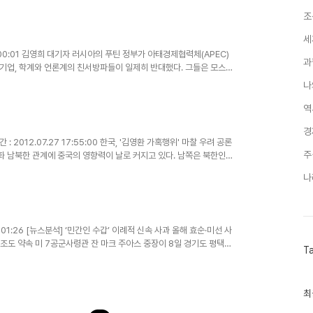
조
세
7.13 00:01 김영희 대기자 러시아의 푸틴 정부가 아태경제협력체(APEC)
과
기업, 학계와 언론계의 친서방파들이 일제히 반대했다. 그들은 모스크
나
역
경
간 : 2012.07.27 17:55:00 한국, '김영환 가혹행위' 마찰 우려 공론
주
속화 남북한 관계에 중국의 영향력이 날로 커지고 있다. 남쪽은 북한인권
나
.09 01:26 [뉴스분석] ‘민간인 수갑’ 이례적 신속 사과 올해 효순·미선 사
협조도 약속 미 7공군사령관 잔 마크 주아스 중장이 8일 경기도 평택시
T
최
최
근