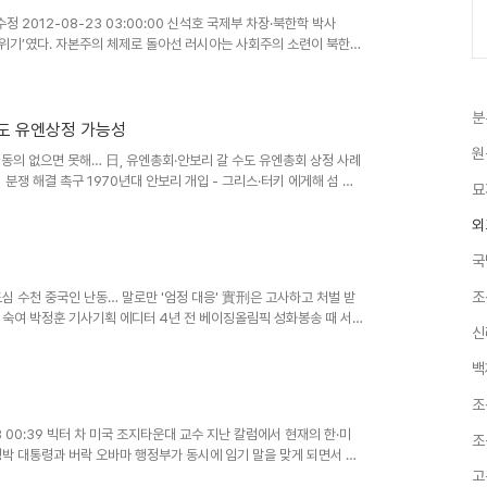
수정 2012-08-23 03:00:00 신석호 국제부 차장·북한학 박사
의 위기’였다. 자본주의 체제로 돌아선 러시아는 사회주의 소련이 북한에
분
독도 유엔상정 가능성
원
판 한국 동의 없으면 못해… 日, 유엔총회·안보리 갈 수도 유엔총회 상정 사례
 분쟁 해결 촉구 1970년대 안보리 개입 - 그리스·터키 에게해 섬 분
묘
외
국
조
 서울 도심 수천 중국인 난동… 말로만 '엄정 대응' 實刑은 고사하고 처벌 받
개 숙여 박정훈 기사기획 에디터 4년 전 베이징올림픽 성화봉송 때 서
신
백
조
8.08 00:39 빅터 차 미국 조지타운대 교수 지난 칼럼에서 현재의 한·미
조
박 대통령과 버락 오바마 행정부가 동시에 임기 말을 맞게 되면서 양
고