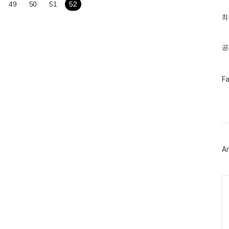
글
49
50
51
52
과
인
최
기
글
공
페
F
이
스
북
트
위
터
플
러
Ar
그
인
Ca