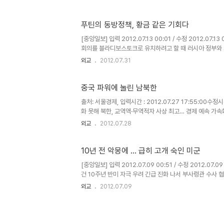
푸틴의 동방정책, 황금 같은 기회다
[중앙일보] 입력 2012.07.13 00:01 / 수정 2012.0
회의를 블라디보스토크로 유치하려고 할 때 러시아 정부와 
바와 상트페테르부르크를 두고 블라디보스토크..
외교
2012.07.31
중국 파워에 눌린 남북한
출처: 서울경제, 입력시간 : 2012.07.27 17:55:00수정시
화 못해 북한, 교역액·무역적자 사상 최고… 경제 예속 가
운동가 김영환(49)씨가 중국에서 가혹행위를 ..
외교
2012.07.28
10년 전 악몽에 … 급히 고개 숙인 미군
[중앙일보] 입력 2012.07.09 00:51 / 수정 2012.07
건 10주년 반미 자극 우려 긴급 진화 나서 부사령관 수사 
신장동 K-55 오산 공군기지에서 기자 회견을..
외교
2012.07.09