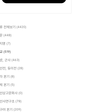
류 전체보기
(4420)
문
(448)
지명
(7)
교
(519)
방, 군사
(463)
선전, 동이전
(28)
라 본기
(8)
제 본기
(5)
선상고문화사
(0)
선사연구초
(78)
구려 본기
(209)