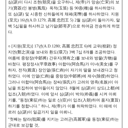
심(諶)이 다시 조현(朝見)을 요구하니, 제(帝)가 망송(亡宋)의 보
기(寶器)인 봉병(鳳甁)· 옥적(玉笛) 등 90종(種)을 하사하였다.
또 심(諶) 및 시종한 신하들에게 채폐(彩幣)를 하사하였다. 지원
(至元) 16년(A.D.1279; 高麗 忠烈王 5) 2월 심(諶)이 돌아가자, 말
백 5십필을 하사하고 낭가알(郞哥歹)으로 하여금 전송하게 하였
다.
○ [지원(至元)] 17년(A.D.1280; 高麗 忠烈王 6)에 교위(校尉) 정
지연(鄭之演)을 보내와 환도(環刀) 3백 7십 8개를 조공하였다.
여름에 중랑장(中郞將) 간유지(簡有之)를 보내와 방물(方物)을
바쳤다. 평장정사(平章政事) 아합마(阿合馬)가 미녀(美女)를 구
하자, 전직(殿直) 장인열(張仁㕯)이 자기의 딸을 보내겠다고 청
하였다. 이에 인열(仁㕯)을 중랑장(中郞將)에 제수(除授)하였다.
그러나 아합마(阿合馬)는 장씨(張氏)가 고려의 명족(名族)이 아
님을 트집하여 받아들이지 않았다. 8월에 심(諶)이 상도(上都)에
입조(入朝)하였다. 이에 앞서 심(諶)이 박의(朴義)를 시켜 아뢰
기를, “동정(東征)하는 일로 신(臣)이 입조(入朝)하여 품지(稟旨)
하기를 청합니다.” 하니, 제(帝)가 이를 허락하였다. 이 때에 이
르러 심(諶)이 일곱가지 일을 아뢰니,
“첫째는 탐라(耽羅)를 지키는 고려군(高麗軍)을 동정(東征)하는
군대로 보강할 것,