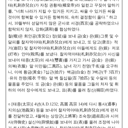
태(札刺亦兒台)가 자칭 권황제(權皇帝)라 일컫고 꾸짖어 말하기
를, “너희 나라가 지킬 수 있거든 지키고, 싸울 수 있거든 싸울
것이며 항복할 수 있거든 항복하되, 속히 결정함이 옳다.” 하고
서, 10월부터 섣달까지 많은 군사로 서경(西京)을 공략하였으나
함락되지 않자, 강화(講和)를 협상하였다.
철(㬚)은 회안공(淮安公) 정(侹)을 보내 금(金)·은(銀)그릇 및 수
달피를 찰자역아태(札刺亦兒台)에게 보내고, 또 당고(唐古)· 적
거(迪巨) 및 찰자역아태(札刺亦兒台)의 아들에게도 은(銀)· 저포
(紵布)· 안마(鞍馬)를 보냈다. 찰자역아태(札刺亦兒台)가 사신을
보내어 태종(太宗)의 새서(璽書)를 가지고 가서 금(金)· 은(銀)·
의복(衣服)· 말 이만필(二萬匹), 남녀 각기 천명(千名)을 요구하
니, 이에 황금(黃金) 7십근(拾斤)· 백금(白金) 천 3백근(千 3百斤)
·유의 천령(襦衣 千領)· 말 백 칠십필(百 7拾匹) 및 수달피 등의
물품을 주었다. 또 금(金)·은(銀) 등의 물품을 그들의 처자 및 휘
하의 여러 장수에게도 보내고, 표(表)를 올려 칭신(稱臣)하였다.
○ [태종(太宗)] 4년(A.D.1232; 高麗 高宗 14)에 다시 통사(通事)
지의심(池義深) 등을 보내어 찰자역아태(札刺亦兒台)에게 편지
를 전달하였고, 4월에는 상장군(上將軍) 조숙창(趙叔昌)과 시어
사(侍御史) 설신여(薛愼如)를 보내어 표(表)를 올려 조정에 나아