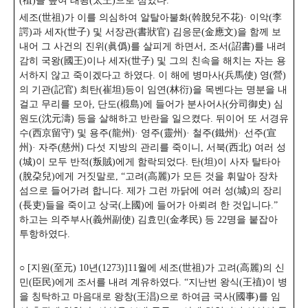
(禃)을 높여 태왕(太王)으로 삼았다.
세조(世祖)가 이를 의심하여 알탈아불화(斡脫兒不花)· 이악(李
諤)과 세자(世子) 및 서장관(書狀官) 김응문(金應文)을 함께 보
내어 그 사건의 진위(眞僞)를 살피게 하면서, 조서(詔書)를 내려
감히 국왕(國王)이나 세자(世子) 및 그의 친속을 해치는 자는 용
서하지 않고 죽이겠다고 하였다. 이 해에 병마사(兵馬使) 영(營)
의 기관(記官) 최탄(崔坦)등이 임연(林衍)을 목벤다는 명분을 내
걸고 무리를 모아, 단도(椴島)에 들어가 분사어사(分司御史) 심
원도(沈元濤) 등을 살해하고 반란을 일으켰다. 뒤이어 또 서경유
수(西京留守) 및 용주(龍州)· 영주(靈州)· 철주(鐵州)· 선주(宣
州)· 자주(慈州) 다섯 지방의 관리를 죽이니, 서북(西北) 여러 성
(城)이 모두 반적(叛賊)에게 함락되었다. 탄(坦)이 사자 탈타아
(脫朶兒)에게 거짓말로, “고려(高麗)가 모든 것을 휘말아 장차
섬으로 들어가려 합니다. 제가 그런 까닭에 여러 성(城)의 장리
(長吏)들을 죽이고 상국(上國)에 들어가 아뢰려 한 것입니다.”
하고는 의주부사(義州副使) 김효민(金孝民) 등 22명을 붙잡아
투항하였다.
○ [지원(至元) 10년(1273)]11월에 세조(世祖)가 고려(高麗)의 신
민(臣民)에게 조서를 내려 계유하였다. “지난번 왕식(王禃)이 병
을 칭탁하고 마음대로 왕창(王淐)으로 하여금 국사(國事)를 임