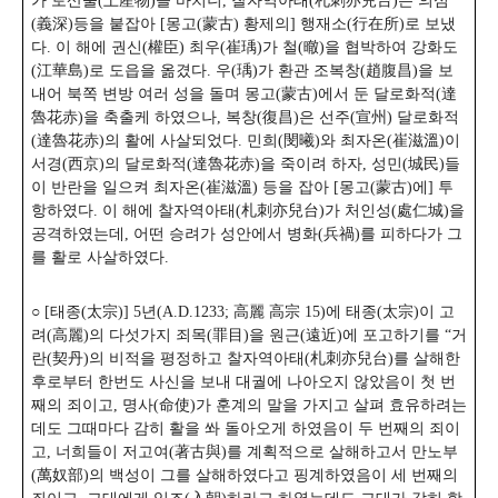
가 토산물(土産物)을 바치니, 찰자역아태(札刺亦兒台)는 의심
(義深)등을 붙잡아 [몽고(蒙古) 황제의] 행재소(行在所)로 보냈
다. 이 해에 권신(權臣) 최우(崔瑀)가 철(㬚)을 협박하여 강화도
(江華島)로 도읍을 옮겼다. 우(瑀)가 환관 조복창(趙腹昌)을 보
내어 북쪽 변방 여러 성을 돌며 몽고(蒙古)에서 둔 달로화적(達
魯花赤)을 축출케 하였으나, 복창(復昌)은 선주(宣州) 달로화적
(達魯花赤)의 활에 사살되었다. 민희(閔曦)와 최자온(崔滋溫)이
서경(西京)의 달로화적(達魯花赤)을 죽이려 하자, 성민(城民)들
이 반란을 일으켜 최자온(崔滋溫) 등을 잡아 [몽고(蒙古)에] 투
항하였다. 이 해에 찰자역아태(札刺亦兒台)가 처인성(處仁城)을
공격하였는데, 어떤 승려가 성안에서 병화(兵禍)를 피하다가 그
를 활로 사살하였다.
○ [태종(太宗)] 5년(A.D.1233; 高麗 高宗 15)에 태종(太宗)이 고
려(高麗)의 다섯가지 죄목(罪目)을 원근(遠近)에 포고하기를 “거
란(契丹)의 비적을 평정하고 찰자역아태(札刺亦兒台)를 살해한
후로부터 한번도 사신을 보내 대궐에 나아오지 않았음이 첫 번
째의 죄이고,
명사(命使)가 훈계의 말을 가지고 살펴 효유하려는
데도 그때마다 감히 활을 쏴 돌아오게 하였음이 두 번째의 죄이
고, 너희들이 저고여(著古與)를 계획적으로 살해하고서 만노부
(萬奴部)의 백성이 그를 살해하였다고 핑계하였음이 세 번째의