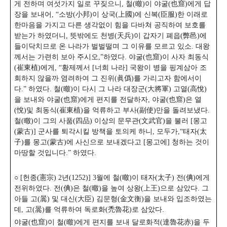
게 전하며 여섯가지 일로 꾸짖으니, 철(㬚)이 야굴(也窟)에게 답
장을 보내어, “소방(小邦)이 상국(上國)에 신복(臣服)한 이래로
한마음을 가지고 다른 생각없이 힘을 다바쳐 공직하여 보호를
받는가 하였더니, 뜻밖에도 천병(天兵)이 갑자기 폐읍(弊邑)에
들이닥치므로 온 나라가 벌벌떨며 그 이유를 모르고 있소. 대왕
께서는 가련히 보아 주시오,”하였다. 야굴(也窟)이 사자 최동식
(崔東植)에게, “황제께서 [너희 나라] 국왕이 병을 핑계삼아 조
회하지 않을까 염려하여 그 진위(眞僞)를 가리고자 함에서이
다.” 하였다. 철(㬚)이 다시 그 나라 대장군(大將軍) 고열(高悅)
을 보내와 야굴(也窟)에게 편지를 전달하자, 야굴(也窟)은 열
(悅)및 최동식(崔東植)을 억류하고 부사(副使)만을 돌려보냈다.
철(㬚)이 그의 사품(四品) 이상의 문무관(文武官)을 불러 [몽고
(蒙古)] 군사를 퇴각시킬 방책을 토의케 하니, 모두가,“태자(太
子)를 몽고(蒙古)에 사신으로 보내겠다고 [몽고에] 청하는 것이
마땅할 것입니다.” 하였다.
○ [헌종(憲宗) 2년(1252)] 3월에 철(㬚)이 태자(太子) 전(倎)에게
전위하였다. 전(倎)은 철(㬚)을 높여 상왕(上王)으로 삼았다. 그
아들 고(暠) 및 대신(大臣) 김문형(金文衡)을 보내와 입조하였는
데, 고(暠)를 억류하여 독로화(禿魯花)로 삼았다.
야굴(也窟)이 철(㬚)에게 편지를 보내 달로화적(達魯花赤)을 두