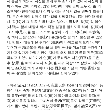
시 총괄케 하였다. 사신을 보내 두루 조사케 하였더니 사신이 돌
아와 하는 말에 의하면, 임연(林衍)이 ‘이번 일이 모두 신(臣)의
소행이라 전하여졌으나 신의 위치는 위에서 일곱 번째에 있습니
다. 무슨 권력이 있어 이러한 일을 감행했겠습니까’ 하더라 하였
다. 짐(朕)이 그 말을 신빙하지는 않으나, 국왕은 창(淐) 및 임연
(林衍)과 함께 대궐에 와서 직접 실정을 말하도록 하라. 짐(朕)이
그 시비(是非)를 듣고 스스로 결정하리라. 또 식(禃)이 무양(無
恙)하다고 들었으나 식(禃)의 존망(存亡)을 역시 보장할 수 없으
니, 반드시 대궐에 온 뒤라야 짐(朕)이 바야흐로 믿으리라. 이미
두련가 국왕(頭輦哥 國王)을 보내어 군사를 거느리고 국경에 대
기하고 있다가 만일 기한이 지나도 오지 않으면 곧장 진군(進軍)
하라고 하였노라.” 이에 연(衍)이 두려워서 백관(百官)을 모은
후 창(淐)을 폐하고 다시 식(禃)을 세워 국왕으로 삼았다. 식(禃)
이 입조(入朝)하기 위하여 서경(西京)을 지날 때 최탄(崔坦) 등
이 주식(酒食)을 바쳤으나 식(禃)은 받지 않았다
○ 지원(至元) 11년(A.D.1274; 高麗 元宗 15)봄에 임연(林衍)이 등
창이 나서 죽자, 홍문계(洪文係)와 송송례(宋松禮) 등이 그의 아
들 유무(惟茂)를 베었다.
식(禃)이 돌아와 과거와 같이 왕경(王
京)에 도읍을 정하니, 그제서야 궁빈(宮嬪)들도 강화도(江華島)
에서 돌아왔다. 두련가 국왕(頭輦哥 國王)이 말자알(㭆刺歹) 보