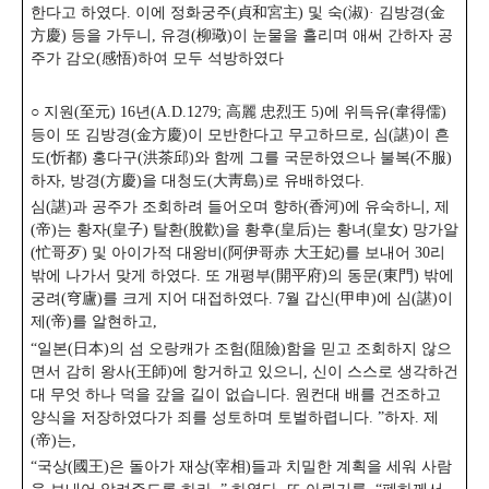
한다고 하였다. 이에 정화궁주(貞和宮主) 및 숙(淑)· 김방경(金
方慶) 등을 가두니, 유경(柳璥)이 눈물을 흘리며 애써 간하자 공
주가 감오(感悟)하여 모두 석방하였다
○ 지원(至元) 16년(A.D.1279; 高麗 忠烈王 5)에 위득유(韋得儒)
등이 또 김방경(金方慶)이 모반한다고 무고하므로, 심(諶)이 흔
도(忻都) 홍다구(洪茶邱)와 함께 그를 국문하였으나 불복(不服)
하자, 방경(方慶)을 대청도(大靑島)로 유배하였다.
심(諶)과 공주가 조회하려 들어오며 향하(香河)에 유숙하니, 제
(帝)는 황자(皇子) 탈환(脫歡)을 황후(皇后)는 황녀(皇女) 망가알
(忙哥歹) 및 아이가적 대왕비(阿伊哥赤 大王妃)를 보내어 30리
밖에 나가서 맞게 하였다. 또 개평부(開平府)의 동문(東門) 밖에
궁려(穹廬)를 크게 지어 대접하였다. 7월 갑신(甲申)에 심(諶)이
제(帝)를 알현하고,
“일본(日本)의 섬 오랑캐가 조험(阻險)함을 믿고 조회하지 않으
면서 감히 왕사(王師)에 항거하고 있으니, 신이 스스로 생각하건
대 무엇 하나 덕을 갚을 길이 없습니다. 원컨대 배를 건조하고
양식을 저장하였다가 죄를 성토하며 토벌하렵니다. ”하자. 제
(帝)는,
“국상(國王)은 돌아가 재상(宰相)들과 치밀한 계획을 세워 사람