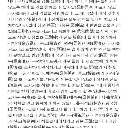
내어 군사 2천으로 강화(江華)에 가게 하니, 식(禃)은 들어가지
않도록 하여 줄 것을 청하였다. 말자알(㭆刺歹)이 따르지 않고
군사를 놓아 크게 약탈을 자행하였다. 그 때 궁실이 아직 갖추어
지지 않아 식(禃)과 여러 신하들은 모두 장막을 잇대어 치고 거
처하였다.
6월에 장군(將軍) 배중손(裵仲孫)이 반란을 일으켜 삼
별초(三別抄) 등을 거느리고 승화후 온(承化侯 溫)을 세워 국왕
으로 삼았다. 삼별초(三別抄)가 진도(珍島)에 들어가 웅거하자
김방경(金方慶)과 몽고(蒙古)의 원수(元帥) 아해(阿海)가 군사를
거느리고 토벌하였다. 아해(阿海)는 겁이 많아 감히 전쟁을 행하
지 못하였고, 방경(方慶)이 적군에게 포위되자 장군(將軍) 양동
무(楊東茂)가 구원하여 포위가 겨우 풀렸다. 세조(世祖)가 아해
(阿海)를 소환하여 면직시키고 이듬해에 흔도(忻都)와 사추(史
樞)로 대신케 하였다.
배중손(裵仲孫)이 흔도(忻都)에게 사신(使
臣)을 보내 고하기를, “은밀히 의논할 것이 있으니 잠시만 진도
(珍島)에 오시기를 청합니다.” 하니, 흔도(忻都)는, “내가 황제의
명령을 받지 않았는데 어떻게 감히 그렇게 할 수 있겠는가.” 하
고서는 주(奏)를 올려,
“반신(叛臣) 배중손(裵仲孫)이 지세(地勢)
의 험함을 믿고 항복하려 하지 않으니, 홀림적(忽林赤)· 왕국창
(王國昌)과 길을 나눠 토벌코자 합니다.” 하였다. 제(帝)가 이 말
을 따랐다. 4월에 흔도(忻都)· 홍다구(洪茶邱)가 김방경(金方慶)
과 진도(珍島)에서 적들을 대패시키고 왕온(王溫)을 베니 적당
(賊黨) 김통정(金通精)은 탐라(耽羅)로 도망하였다.