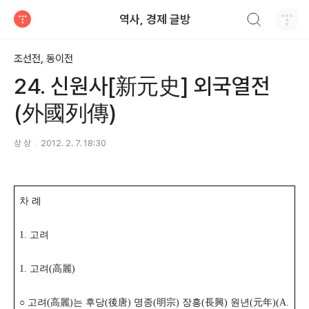
검색하기
역사, 경제 글방
티스토리
조선전, 동이전
24. 신원사[新元史] 외국열전
(外國列傳)
상 상
2012. 2. 7. 18:30
차 례
1. 고려
1. 고려(高麗)
○ 고려(高麗)는 후당(後唐) 명종(明宗) 장흥(長興) 원년(元年)(A.