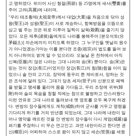
고 명하였다.
뒤이어 사신 형절(荊節) 등 25명에게 새서(璽書)를
주어 고려(高麗)에 내리며,
“우리 태조황제(太祖皇帝)께서 대업(大業)을 처음으로 닦아 성
왕(聖王)과 성왕(聖王)이 서로 계승하니, 항복받음을 으뜸으로
삼고 벌 주는 것은 뒤로 미루어 일찍이 살육(殺戮)을 즐기지 않
았다. 모든 제후(諸侯)들에게도 나라를 봉해주어 [분모석토(分
茅錫土)] 자손에까지 미치도록 하였다. 그 누구인들 옛날의 원수
가 아니었겠는가마는 이를 본다면 조종(祖宗)의 법도를 들어 보
지 아니하여도 밝게 알 수 있으리라. 오늘날 온 천하에서 아직
신복(臣服)치 않은 나라는 그대 나라와 송(宋) 뿐이다. 송(宋)은
믿는 것이 장강(長江)이었지만 장강(長江)의 험(險)함을 이미 잃
었으니 솥 안의 고기요, 장막에 둥우리 튼 제비로서, 망하는 것
은 조석에 달려 있다. 그대가 당초 세자(世子)의 신분으로 폐백
을 받들고 맹세를 올리며 몸을 가다듬고, 우리 조정에 귀부(歸
附)하여 슬피 목숨을 청할 적에는 참으로 불쌍하고 안스러웠다.
이런 연유로 그대 나라로 돌려보내 옛 영토를 모두 복구케 하겠
다. 변방의 장수들에게도 계칙(戒飭)하여 군사를 거두고 명령을
기다리게 하기를 거의 반년쯤 되었는데, 그대 나라에 내란이 일
어나 맹약을 깨뜨린 것을 안 변방의 장수들이 다시 계엄(戒嚴)을
펴기를 주장하니 이 무슨 연고인고. 과연 내란이라고 한다면 권
신(權臣)이 어찌하여 스스로 왕이 되지 않고 세손(世孫)을 세웠