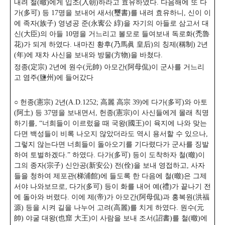
내려 철(㬚)에게 입조(入朝)하라고 효유하였다. 다음해에 또 다
가(多可) 등 17명을 보내어 새서(璽書)를 내려 효유하니, 신이 이
에 족자(族子) 영녕공 준(永寗公 綧)을 자기의 아들로 삼고서 대
신(大臣)의 아들 10명을 거느리고 볼모로 들여보내 독로화(禿魯
花)가 되게 하였다. 내마진 황후(乃馬眞 皇后)의 칭제(稱制) 2년
(年)에 재차 사신을 보내와 방물(方物)을 바쳤다.
정종(定宗) 2년에 원수(元帥) 아모간(阿母侃)이 군사를 거느리
고 염주(鹽州)에 들어갔다
○ 헌종(憲宗) 2년(A.D.1252; 高麗 高宗 39)에 다가(多可)와 아토
(阿土) 등 37명을 보내면서, 헌종(憲宗)이 사신들에게 몰래 칙명
하기를, “너희들이 이르렀을 때 국왕(國王)이 육지에 나와 맞는
다면 백성들이 비록 나오지 않았더라도 역시 용서할 수 있으나,
그렇지 않는다면 너희들이 돌아오기를 기다렸다가 군사를 징발
하여 토벌하겠다.”
하였다. 다가(多可) 등이 도착하자 철(㬚)이
그의 종자(宗子) 신안공(新安公) 전(佺)을 보내 영접하고, 사자
들을 청하여 제포관(梯浦館)에 들도록 한 다음에 철(㬚)은 그제
서야 나와보므로, 다가(多可) 등이 화를 내어 예(禮)가 끝나기 전
에 돌아와 버렸다. 이에 제(帝)가 아모간(阿母侃)과 홍복원(洪福
源) 등을 시켜 길을 나누어 고려(高麗)를 치게 하였다.
원수(元
帥) 야굴 대왕(也窟 大王)이 사람을 보내 조서(詔書)를 철(㬚)에