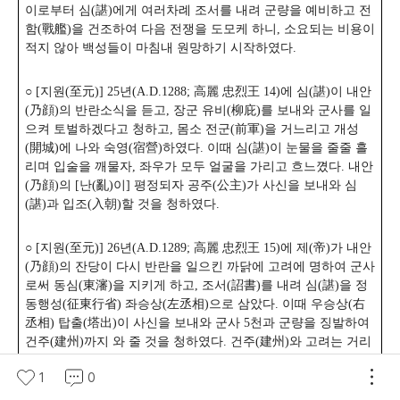
이로부터 심(諶)에게 여러차례 조서를 내려 군량을 예비하고 전
함(戰艦)을 건조하여 다음 전쟁을 도모케 하니, 소요되는 비용이
적지 않아 백성들이 마침내 원망하기 시작하였다.
○ [지원(至元)] 25년(A.D.1288; 高麗 忠烈王 14)에 심(諶)이 내안
(乃顔)의 반란소식을 듣고, 장군 유비(柳庇)를 보내와 군사를 일
으켜 토벌하겠다고 청하고, 몸소 전군(前軍)을 거느리고 개성
(開城)에 나와 숙영(宿營)하였다. 이때 심(諶)이 눈물을 줄줄 흘
리며 입술을 깨물자, 좌우가 모두 얼굴을 가리고 흐느꼈다. 내안
(乃顔)의 [난(亂)이] 평정되자 공주(公主)가 사신을 보내와 심
(諶)과 입조(入朝)할 것을 청하였다.
○ [지원(至元)] 26년(A.D.1289; 高麗 忠烈王 15)에 제(帝)가 내안
(乃顔)의 잔당이 다시 반란을 일으킨 까닭에 고려에 명하여 군사
로써 동심(東瀋)을 지키게 하고, 조서(詔書)를 내려 심(諶)을 정
동행성(征東行省) 좌승상(左丞相)으로 삼았다. 이때 우승상(右
丞相) 탑출(塔出)이 사신을 보내와 군사 5천과 군량을 징발하여
건주(建州)까지 와 줄 것을 청하였다. 건주(建州)와 고려는 거리
가 3천여리나 되어 향도(餉道)가 통하지 않았다. 심(諶)이 여러
1
0
신하를 불러 의논하니 모두, “따르려면 힘이 지탱해내지 못하고
어긴다면 전에 아뢴 뜻을 저버리는 듯하니, 군사를 징발하여 싸