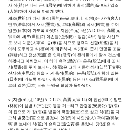
자 식(禃)은 다시 군비(君斐)에 명하여 흑적(黑的)을 따라 입조
(入朝)하여 사정을 아뢰게 했다.
세조(世祖)가 다시 흑적(黑的)등을 보내니, 식(禃)은 사인(舍人)
반부(潘阜)에게 새서(璽書) 및 고려(高麗)의 국서(國書)를 주어
일본(日本)에 가도록 하였다. 지원(至元) 5년(A.D.1268; 高麗 元
宗 9)에 세조(世祖)가 야손탈(也孫脫) · 맹갑(孟甲) 등을 사신으
로 보내 대군(大軍)이 송(宋)을 치므로 병력과 선함(船艦)을 헤
아려 도우라고 식(禃)에게 계유하니, 식(禃)이 군사 만명을 조발
(調發)하고 전선(戰船)은 연해(沿海)의 관리들에게 맡겨 건조케
하겠다고 아뢰었다. 이 해에 흑적(黑的)과 은홍(殷弘)에게 또 새
서(璽書)를 주어 보내니, 창(淐)은 그의 지문하성사(知門下省事)
신사전(申思佺) 등을 시켜 흑적(黑的)· 은홍(殷弘)과 함께 일본
(日本)에 가도록 하였다. 흑적(黑的) 등은 대마도(對馬島)에 이
르러 일본(日本) 사람 두명을 붙잡아 돌아왔다.
○ [지원(至元)] 10년(A.D.1273; 高麗 元宗 14) 에 권신(權臣) 임연
(林衍)이 삼별초(三別抄) 등을 거느리고 안경공(安慶公) 창(淐)
의 집으로 가 창(淐)을 받들어 국왕(國王)으로 삼고 식(禃)을 다
그쳐 별궁(別宮)으로 옮겼다. 연(衍)이 사인(舍人) 곽여필(郭汝
弼)을 보내어 식(禃)의 손위표(遜位表)를 올렸다. 창(淐)은 식