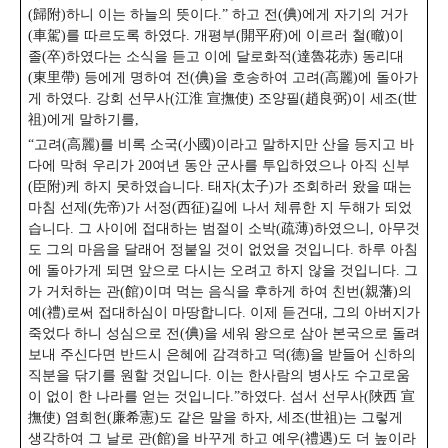
(歸附)하니 이는 하늘의 뜻이다.” 하고 전(倎)에게 자기의 거가
(車駕)를 따르도록 하였다. 개평부(開平府)에 이르러 철(㬚)이
졸(卒)하였다는 소식을 듣고 이에 달로화적(達魯花赤) 동리대
(東里帶) 등에게 명하여 전(倎)을 호송하여 고려(高麗)에 돌아가
게 하였다. 강회 선무사(江淮 宣撫使) 조양필(趙良弼)이 세조(世
祖)에게 말하기를,
“고려(高麗)를 비록 소국(小國)이라고 말하지만 산을 등지고 바
다에 막혀 우리가 20여년 동안 군사를 투입하였으나 아직 신부
(臣附)케 하지 못하였습니다. 태자(太子)가 조회하러 왔을 때는
마침 선제(先帝)가 서정(西征)길에 나서 체류한 지 두해가 되었
습니다. 그 사이에 접대하는 범절이 소박(疏薄)하였으니, 아무것
도 그의 마음을 달래어 정붙일 것이 없었을 것입니다. 하루 아침
에 돌아가게 되면 앞으로 다시는 오려고 하지 않을 것입니다. 그
가 거처하는 관(館)이며 먹는 음식을 후하게 하여 친번(親藩)의
예(禮)로써 접대하심이 마땅합니다. 이제 듣건대, 그의 아버지가
죽었다 하니 성심으로 전(倎)을 세워 왕으로 삼아 본국으로 돌려
보내 주신다면 반드시 은혜에 감격하고 덕(德)을 받들어 신하의
직분을 닦기를 원할 것입니다. 이는 한사람의 병사도 수고로움
이 없이 한 나라를 얻는 것입니다.”하였다.
섬서 선무사(陜西 宣
撫使) 염희헌(廉希憲)도 같은 말을 하자, 세조(世祖)는 그렇게
생각하여 그 날로 관(館)을 바꾸게 하고 예우(禮遇)도 더 높이라