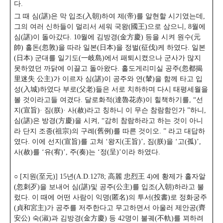
다.
그 때 심(諶)은 막 입조(入朝)하여 제(帝)를 알현할 시기였는데,
그의 여러 신하들이 멀리서 세워 국왕(國王)으로 삼으니, 8월에
심(諶)이 돌아갔다.
10월에 김방경(金方慶) 등을 시켜 원수(元
帥) 홀돈(忽敦)을 따라 일본(日本)을 정벌(征伐)케 하였다. 일본
(日本) 군대를 일기도(一岐島)에서 패퇴시켰으나 군사가 많지
못하였던 까닭에 이끌고 돌아왔다. 홀도게리미실 공주(忽都揭
里迷失 公主)가 이르자 심(諶)이 공주와 연(輦)을 함께 타고 입
성(入城)하였다 부로(父老)들은 서로 치하하며 다시 태평세월을
볼 것이라고들 여겼다.
달로화적(達魯花赤)이 힐책하기를, “선
지(宣旨)· 짐(朕)· 사(赦)라고 칭하니 이 무슨 참람함인가 ”하니,
심(諶)은 방경(方慶)을 시켜, “감히 참람하라고 하는 것이 아니
라 단지 조종(祖宗)의 구례(舊例)를 따른 것이오. ” 라고 대답하
였다. 이에 선지(宣旨)를 고쳐 ‘왕지(王旨)’, 짐(朕)을 ‘고(孤)’,
사(赦)를 ‘유(宥)’, 주(奏)는 ‘정(呈)’이라 하였다.
○ [지원(至元)] 15년(A.D.1278; 高麗 忠烈王 4)에 황제가 홀자알
(忽刺歹)을 보내어 심(諶)및 공주(公主)를 입조(入朝)하라고 불
렀다. 이 때에 어떤 사람이 익명(匿名)의 투서(投書)로 정화궁주
(貞和宮主)가 공주를 저주한다고 무고하면서 아울러 제안공(齊
安公) 숙(淑)과 김방경(金方慶) 등 42명이 불궤(不軌)를 꾀하려