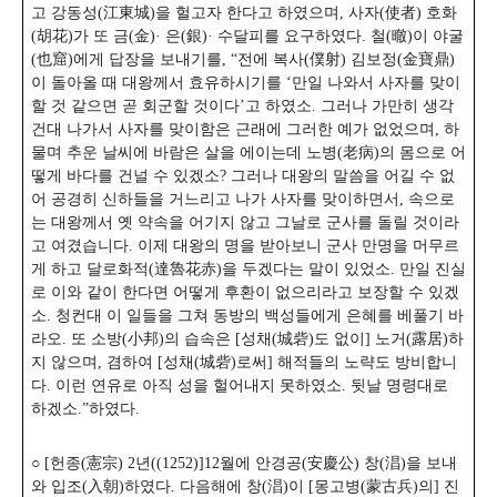
고 강동성(江東城)을 헐고자 한다고 하였으며, 사자(使者) 호화
(胡花)가 또 금(金)· 은(銀)· 수달피를 요구하였다. 철(㬚)이 야굴
(也窟)에게 답장을 보내기를, “전에 복사(僕射) 김보정(金寶鼎)
이 돌아올 때 대왕께서 효유하시기를 ‘만일 나와서 사자를 맞이
할 것 같으면 곧 회군할 것이다’고 하였소. 그러나 가만히 생각
건대 나가서 사자를 맞이함은 근래에 그러한 예가 없었으며, 하
물며 추운 날씨에 바람은 살을 에이는데 노병(老病)의 몸으로 어
떻게 바다를 건널 수 있겠소? 그러나 대왕의 말씀을 어길 수 없
어 공경히 신하들을 거느리고 나가 사자를 맞이하면서, 속으로
는 대왕께서 옛 약속을 어기지 않고 그날로 군사를 돌릴 것이라
고 여겼습니다.
이제 대왕의 명을 받아보니 군사 만명을 머무르
게 하고 달로화적(達魯花赤)을 두겠다는 말이 있었소. 만일 진실
로 이와 같이 한다면 어떻게 후환이 없으리라고 보장할 수 있겠
소. 청컨대 이 일들을 그쳐 동방의 백성들에게 은혜를 베풀기 바
라오. 또 소방(小邦)의 습속은 [성채(城砦)도 없이] 노거(露居)하
지 않으며, 겸하여 [성채(城砦)로써] 해적들의 노략도 방비합니
다. 이런 연유로 아직 성을 헐어내지 못하였소. 뒷날 명령대로
하겠소.”하였다.
○ [헌종(憲宗) 2년((1252)]12월에 안경공(安慶公) 창(淐)을 보내
와 입조(入朝)하였다. 다음해에 창(淐)이 [몽고병(蒙古兵)의] 진