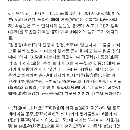
○ 지원(至元) 13년(A.D.1276; 高麗 忠烈王 2)에 세자 심(諶)이 입
조(入朝)하였다.
돌아갈 때에 변발(辮髮)에 호복(胡服)을 차리
자, 백성들은 모두 탄식하며 눈물을 흘렸다.
세조(世祖)가 탐라
(耽羅)를 토벌할 계책을 홍다구(洪茶邱)에게 묻자 그가 아뢰기
를,
“김통정(金通精)의 잔당이 왕경(王京)에 많습니다. 그들을 시켜
그를 불러 보았다가 따르지 않거든 군사를 써도 늦지 않을 것입
니다.”하니, 그 말을 따르기로 하였다. 다구(茶邱)가 통정(通精)
의 조카 김찬(金贊) 등을 보내어 그를 깨우쳤으나, 통정(通精)은
기꺼이 투항하려 하지 않았다. 식(禃)은 제(帝)가 세자 심(諶)의
혼인을 허락하여 준 것에 감사하여, 대방후(帶方侯) 징(澂)과
간의대부(諫議大夫) 곽여필(郭汝弼)을 보내와 사례하였다.
흔도
(忻都)와 김방경(金方慶)이 탐라(耽羅)에 이르니 적들은 패하여
궤멸(潰滅)하였다. 군사를 남겨 그곳을 지키게 하고서 돌아왔다.
○ [지원(至元) 13년(1276)]5월에 세자 심(諶)이 제(帝)의 딸 홀도
게리미실 공주(忽都揭里迷失 公主)에게 장가들었다. 6월에 식
(禃)이 졸(卒)하니 재위(在位) 15년에 나이는 56세이다. 시호(諡
號)는 순효왕(順孝王)으로 뒤에 충경(忠敬)이라 증시(贈諡)되었