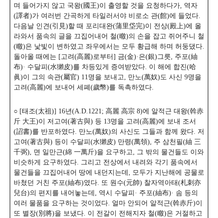
며 들어가지 않고 국왕(國王)이 출영할 것을 요청하다가, 역자
(譯者)가 여러번 간곡하게 타일러서야 비로소 관(館)에 들었다.
다음날 인견(引見)할 때 포리대완(蒲里垈完)이 전상(殿上)에 올
라와서 품속의 글을 끄집어내어 철(㬚)의 손을 잡고 쥐어주니 철
(㬚)은 낯빛이 변하였고 좌우에서는 모두 황급해 하며 허둥댔다.
돌아올 때에는 [고려(高麗)로부터] 금(金)·은(銀)그릇, 주포(紬
布)· 수달피(水獺皮)를 차등있게 증여받았다. 이 해에 합진(哈
眞)이 그의 속관(屬官) 11명을 보내고, 만노(萬奴)도 사신 9명을
고려(高麗)에 보내어 세폐(歲幣)를 독촉하였다.
○ [태조(太祖)] 16년(A.D.1221; 高麗 高宗 8)에 알적근 대왕(斡赤
斤 大王)이 저고여(著古與) 등 13명을 고려(高麗)에 보내 조서
(詔書)를 반포하였다. 만노(萬奴)의 사신도 그들과 함께 왔다. 저
고여(著古與) 등이 수달피(水獺皮) 만령(萬領), 주 삼천필(紬 三
千弼), 면 일만근(綿 一萬斤)을 요구하고, 그 밖의 물건들도 이와
비슷하게 요구하였다. 그리고 전상에서 내려와 각기 품속에서
물건들을 끄집어내어 땅에 내던지는데, 모두가 지난해에 공물로
바쳤던 거친 주포(紬布)였다. 또 원수(元帥) 찰자역아태(札刺亦
兒台)의 편지를 내어놓는데, 역시 수달피· 주포(紬布)· 솜 등의
여러 물품을 요구하는 것이었다. 얼마 안되어 알적근(斡赤斤)이
또 별장(別將)을 보냈다. 이 전갈이 전해지자 철(㬚)은 거절하고