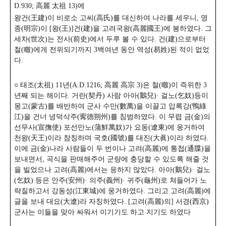
D.930; 高麗 太祖 13)에
왕건(王建)이 비로소 고씨(高氏)를 대신하여 나라를 세우니, 명
종(明宗)이 [왕(王)]건(建)을 고려국왕(高麗國王)에 봉하였다. 그
세차(世次)는 전사(前史)에서 두루 볼 수 있다. 건(建)으로부터
철(㬚)에게 전위되기까지 3백여년 동안 역성(易姓)된 적이 없었
다.
○ 태조(太祖) 11년(A.D.1216; 高麗 高宗 3)은 철(㬚)이 즉위한 3
년째 되는 해이다. 거란(契丹) 사람 아아(鵝兒)· 걸노(乞奴)등이
몽고(蒙古)를 배반하여 군사 수만(數萬)을 이끌고 압록강(鴨綠
江)을 건너 녕덕삭주(寗德朔州)를 침범하였다. 이 무렵 금(金)의
선무사(宣撫使) 포선만노(蒲鮮萬奴)가 요동(遼東)에 웅거하여
천왕(天王)이라 참칭하며 국호(國號)를 대진(大眞)이라 하였다.
이에 금(金)나라 사람들이 두 번이나 고려(高麗)에 통첩(通牒)을
보내면서, 곡식을 판매해주어 군량에 충당할 수 있도록 해줄 것
을 빌었으나 고려(高麗)에서는 응하지 않았다. 아아(鵝兒)· 걸노
(乞奴) 등은 안주(安州)· 의주(義州)· 귀주(龜州)로 쳐들어가 노
략질하고서 강동성(江東城)에 웅거하였다. 그리고 고려(高麗)에
글을 보내 대요(大遼)라 자칭하였다. [고려(高麗)의] 서경(西京)
군사는 이들을 맞아 싸워서 이기기도 하고 지기도 하였다