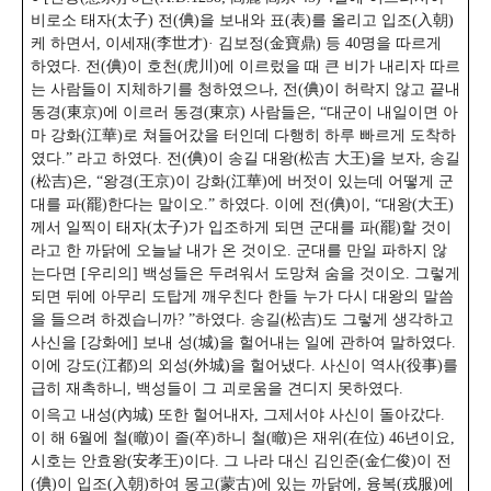
비로소 태자(太子) 전(倎)을 보내와 표(表)를 올리고 입조(入朝)
케 하면서, 이세재(李世才)· 김보정(金寶鼎) 등 40명을 따르게
하였다. 전(倎)이 호천(虎川)에 이르렀을 때 큰 비가 내리자 따르
는 사람들이 지체하기를 청하였으나, 전(倎)이 허락지 않고 끝내
동경(東京)에 이르러 동경(東京) 사람들은, “대군이 내일이면 아
마 강화(江華)로 쳐들어갔을 터인데 다행히 하루 빠르게 도착하
였다.” 라고 하였다. 전(倎)이 송길 대왕(松吉 大王)을 보자, 송길
(松吉)은, “왕경(王京)이 강화(江華)에 버젓이 있는데 어떻게 군
대를 파(罷)한다는 말이오.” 하였다. 이에 전(倎)이, “대왕(大王)
께서 일찍이 태자(太子)가 입조하게 되면 군대를 파(罷)할 것이
라고 한 까닭에 오늘날 내가 온 것이오. 군대를 만일 파하지 않
는다면 [우리의] 백성들은 두려워서 도망쳐 숨을 것이오. 그렇게
되면 뒤에 아무리 도탑게 깨우친다 한들 누가 다시 대왕의 말씀
을 들으려 하겠습니까? ”하였다. 송길(松吉)도 그렇게 생각하고
사신을 [강화에] 보내 성(城)을 헐어내는 일에 관하여 말하였다.
이에 강도(江都)의 외성(外城)을 헐어냈다. 사신이 역사(役事)를
급히 재촉하니, 백성들이 그 괴로움을 견디지 못하였다.
이윽고 내성(內城) 또한 헐어내자, 그제서야 사신이 돌아갔다.
이 해 6월에 철(㬚)이 졸(卒)하니 철(㬚)은 재위(在位) 46년이요,
시호는 안효왕(安孝王)이다.
그 나라 대신 김인준(金仁俊)이 전
(倎)이 입조(入朝)하여 몽고(蒙古)에 있는 까닭에, 융복(戎服)에