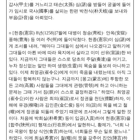
갑사(甲士)를 거느리고 태손(太孫) 심(諶)을 받들어 궁궐에 들어
가 임시로 국사(國事)를 살피는 한편 박천식(朴天植)을 보내와
부음(訃音)을 아뢰었다.
○ [헌종(憲宗) 8년(1258)]7월에 대병이 청송(靑松)· 안옥(安獄)·
풍해(豊海) 등 여러 주(州)에 들이닥쳤다. 헌종(憲宗)이 심(諶)에
게 조서를 내려,
“해마다 그대들이 섬에서 나오겠다고 말하기에
그대들이 아뢴 바에 따라 육지에서 살라고 이미 선유(宣諭)한 바
있다. 지금까지 그대들은 스스로 당초의 주달(奏達)을 어기고,
누차 정신없는 말만 하며 생령(生靈)의 목숨을 돌보려 아니하고
있다. 이제 최영공(崔令公)에게 이미 죽음을 내렸는데도 아직 그
대들이 항복하지 않는구나. 지금까지 [몽고(蒙古)에] 투항한 모
든 고려(高麗) 사람들을 그대에게 관령(管領)케 하고 아니하는
문제는 그때 가서 짐(朕)이 스스로 결정하겠다.” 하였다. 최영공
(崔令公)이란 사람은 최의(崔誼)로서 정권을 천단(擅斷)하자, 이
해에 유경(柳璥)과 김인준(金仁俊) 등이 의(誼)의 목을 베고 철
(㬚)에게 정권을 되돌려 주었기 때문에 조서에서 그렇게 말한 것
이다.
처음에 박희실(朴希實) 등이 입공(入貢)하여 헌종(憲宗)을
[합주(陜州)의] 행재소(行在所)에서 알현하니, 황제가, “너희 나
라 국왕이 항상 식언(食言)하는데, 너희들은 무슨 일로 왔느냐.”
하였다. 이에 희실(希實)이 철(㬚)의 뜻을 갖추어 진언(陣言)하