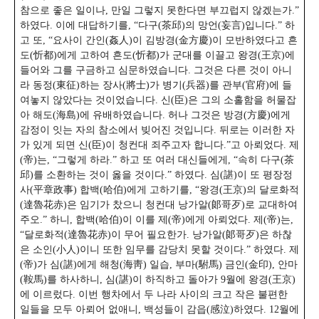
참으로 좋은 일이나, 만일 그렇지 못한다면 부끄럽지 않겠는가.”
하였다. 이에 대답하기를, “다구(茶邱)의 망언(妄言)입니다.” 하
고 또, “요사이 간인(姦人)이 김방경(金方慶)이 모반하였다고 흔
도(忻都)에게 고하여 흔도(忻都)가 군대를 이끌고 왕경(王京)에
들어와 그를 구금하고 심문하였습니다. 그것은 다른 것이 아니
라 동정(東征)하는 장사(將士)가 병기(兵器)를 관부(官府)에 들
여놓지 않았다는 것이었습니다. 신(臣)은 그의 소홀함을 허물잡
아 해도(海島)에 유배하였습니다. 허나 그것은 방경(方慶)에게
감정이 잇는 자의 참소에서 빚어진 것입니다. 뒤로는 이러한 자
가 있게 되면 신(臣)이 청컨대 죄주고자 합니다.”고 아뢰었다. 제
(帝)는, “그렇게 하라.” 하고 또 여러 대신들에게,
“속히 다구(茶
邱)를 소환하는 것이 옳을 것이다.” 하였다. 심(諶)이 또 평장정
사(平章政事) 합백(哈伯)에게 고하기를, “왕경(王京)의 달로화적
(達魯花赤)은 임기가 찼으니 청컨대 낭가알(郞哥歹)로 교대하여
주오.” 하니, 합백(哈伯)이 이를 제(帝)에게 아뢰었다. 제(帝)는,
“달로화적(達魯花赤)이 무어 필요한가. 낭가알(郞哥歹)은 하찮
은 소인(小人)이니 또한 임무를 감당치 못할 것이다.” 하였다. 제
(帝)가 심(諶)에게 해청(海靑) 일습, 부마(駙馬) 금인(金印), 안마
(鞍馬)를 하사하니, 심(諶)이 하직하고 돌아가 9월에 왕경(王京)
에 이르렀다. 이번 행차에서 두 나라 사이의 크고 작은 불편한
일들을 모두 아뢰어 없애니, 백성들이 감읍(感泣)하였다. 12월에