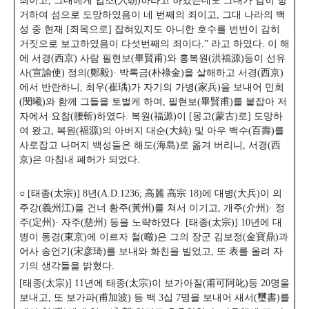
죄이고, 그대에게 입조(入朝)하라고 하였는데도 그대가 감히 항
거하여 섬으로 도망하였음이 네 번째의 죄이고, 그대 나라의 백
성 중 현재 [죄목으로] 잡혀있지도 아니한 호수를 번번이 감히
거짓으로 보고하였음이 다섯번째의 죄이다.” 라고 하였다. 이 해
에 서경(西京) 사람 필현보(畢賢甫)와 홍복원(洪福源)등이 선유
사(宣諭使) 정의(鄭毅)· 박록금(朴祿金)을 살해하고 서경(西京)
에서 반란하니, 최우(崔瑀)가 자기의 가병(家兵)을 보내어 민희
(閔曦)와 함께 그들을 토벌케 하여, 필현보(畢賢甫)를 붙잡아 저
자에서 요참(腰斬)하였다. 복원(福源)이 [몽고(蒙古)로] 도망하
여 왔고, 복원(福源)의 아버지 대순(大純) 및 아우 백수(百壽)를
사로잡고 나머지 백성들은 해도(海島)로 옮겨 버리니, 서경(西
京)은 마침내 폐허가 되었다.
○ [태종(太宗)] 8년(A.D.1236; 高麗 高宗 18)에 대병(大兵)이 의
주강(義州江)을 건너 황주(黃州)를 쳐서 이기고, 개주(介州)· 정
주(定州)· 자주(慈州) 등을 노략하였다.
[태종(太宗)] 10년에 대
병이 동경(東京)에 이르자 철(㬚)은 그의 장군 김보정(金寶鼎)과
어사 송언기(宋彦琦)를 보내와 화친을 빌었고, 또 表를 올려 자
기의 생각들을 밝혔다.
[태종(太宗)] 11년에 태종(太宗)이 보가아질(甫可阿叱)등 20명을
보내고, 또 보가파(甫加波) 등 백 3십 7명을 보내어 새서(璽書)를