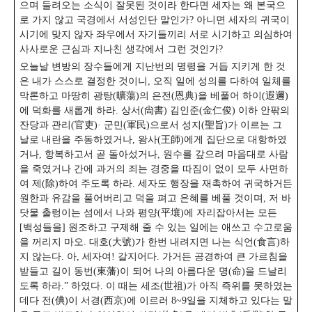
으며 들려오는 소식이 잘못된 것이라 한다면 세자는 왜 본국으
로 가지 않고 국경에서 서성인단 말인가? 아니면 세자의 귀국이
시기에 맞지 않자 좌우에서 자기들끼리 서로 시기하고 의심하여
사사로운 근심과 지나친 생각에서 그런 것인가?
오늘날 변방의 장수들에게 지난번의 명령을 거듭 지키게 한 것
은 내가 스스로 결정한 것이니, 오직 일에 성의를 다하여 일체를
막론하고 마땅히 광탕(曠蕩)의 은전(恩典)을 베풀어 하이(遐邇)
에 덕화를 새롭게 하라. 상서(尙書) 김인준(金仁俊) 이하 안팎의
잔당과 관리(官吏)· 군민(軍民)으로서 성지(聖旨)가 이르는 그
날로 내란을 주동하였거나, 왕사(王師)에게 집단으로 대항하였
거나, 항복하고서 곧 돌아섰거나, 원수를 갚으려 마음대로 사람
을 죽였거나 간에 과거의 죄는 경중을 따짐이 없이 모두 사면하
여 제(除)하여 주도록 하라.
세자도 행장을 재촉하여 귀국하거든
원한과 유감을 풀어버리고 덕을 펴고 은혜를 베풀 것이며, 저 바
닷물 출렁이는 섬에서 나와 평양(平壤)에 자리잡아서는 모든
[백성들을] 원조하고 구제해 줄 수 있는 일에는 애쓰고 수고로움
을 꺼리지 마오. 대호(大號)가 한번 내려지면 나는 식언(食言)하
지 않는다. 아, 세자여! 갈지어다. 가거든 공경하여 큰 가르침을
받들고 길이 동번(東藩)이 되어 나의 아름다운 명(命)을 드날리
도록 하라.” 하였다. 이 때는 세조(世祖)가 아직 즉위를 못하였는
데다 전(倎)이 서경(西京)에 이르러 8~9일을 지체하고 있다는 말