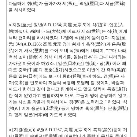
다음해에 취(就)가 돌아가자 제(帝)는 역일(歷日)과 서금(西錦)
을 하사하였다.
○ 지원(至元) 원년(A.D.1264; 高麗 元宗 5)에 식(禃)이 입조(入
朝)하였다. 9월에 대도(大都)에 이르자 세조(世祖)는 식(禃)에게
낙타 천마리를 하사하였다. 12월에 식(禃)이 돌아갔다. 지원(至
元) 3년(A.D.1266; 高麗 元宗 7)에 황제가 흑적(黑的)과 은홍(殷
弘)에게 새서(璽書)를 주어 보내 식(禃)에게 내리며, “그대 나라
백성 조이(趙彛)가 와서 아뢰기를, 일본(日本)과 그대 나라와는
가까운 이웃이라 하였소. [일본(日本)은] 한(漢)· 당(唐) 이래 때
때로 중국(中國)과 통호(通好)하였으므로 이번에 간 흑적(黑的)
등을 일본(日本)에도 보내어 통화(通和)하려 하오. 경(卿)은 사
자(使者)를 인도하여 저들의 국경에 도달케 할 것이며, 바람과
파도가 험하고 길이 멀다고 핑계하지도 말고 일찍이 통호(通好)
한 적이 없었다고 발뺌하지도 마오. 그들이 명에 순응하지 않고,
가는 사신을 막을까 하여서이니 경(卿)은 노력하오.” 하였다. 식
(禃)이 이에 송군비(宋君斐) 등에 명하여 흑적(黑的)· 은홍(殷弘)
과 함께 일본(日本)에 가도록 하였다.
○ [지원(至元)] 4년(A.D.1267; 高麗 元宗 8)에 흑적(黑的)등이 거
제(巨濟)의 송변포(松邊浦)에 이르렀다가 풍랑이 무서워 돌아오