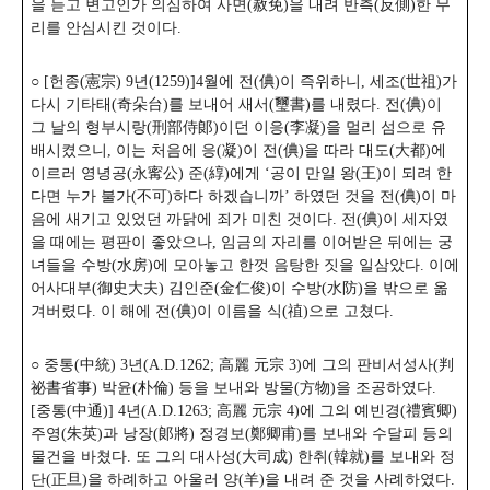
을 듣고 변고인가 의심하여 사면(赦免)을 내려 반측(反側)한 무
리를 안심시킨 것이다.
○ [헌종(憲宗) 9년(1259)]4월에 전(倎)이 즉위하니, 세조(世祖)가
다시 기타태(奇朵台)를 보내어 새서(璽書)를 내렸다. 전(倎)이
그 날의 형부시랑(刑部侍郞)이던 이응(李凝)을 멀리 섬으로 유
배시켰으니, 이는 처음에 응(凝)이 전(倎)을 따라 대도(大都)에
이르러 영녕공(永寗公) 준(綧)에게 ‘공이 만일 왕(王)이 되려 한
다면 누가 불가(不可)하다 하겠습니까’ 하였던 것을 전(倎)이 마
음에 새기고 있었던 까닭에 죄가 미친 것이다.
전(倎)이 세자였
을 때에는 평판이 좋았으나, 임금의 자리를 이어받은 뒤에는 궁
녀들을 수방(水房)에 모아놓고 한껏 음탕한 짓을 일삼았다. 이에
어사대부(御史大夫) 김인준(金仁俊)이 수방(水防)을 밖으로 옮
겨버렸다. 이 해에 전(倎)이 이름을 식(禃)으로 고쳤다.
○ 중통(中統) 3년(A.D.1262; 高麗 元宗 3)에 그의 판비서성사(判
祕書省事) 박윤(朴倫) 등을 보내와 방물(方物)을 조공하였다.
[중통(中通)] 4년(A.D.1263; 高麗 元宗 4)에 그의 예빈경(禮賓卿)
주영(朱英)과 낭장(郞將) 정경보(鄭卿甫)를 보내와 수달피 등의
물건을 바쳤다. 또 그의 대사성(大司成) 한취(韓就)를 보내와 정
단(正旦)을 하례하고 아울러 양(羊)을 내려 준 것을 사례하였다.