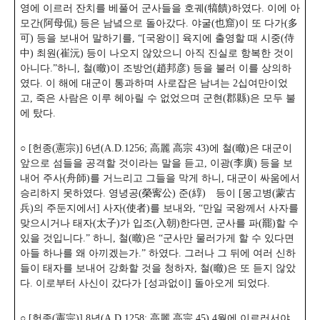
영에 이르러 잔치를 베풀어 군사들을 호궤(犒饋)하였다. 이에 아
모간(阿母侃) 등은 남녘으로 돌아갔다. 야굴(也窟)이 또 다가(多
可) 등을 보내어 말하기를, “[국왕이] 육지에 출영할 때 시중(侍
中) 최원(崔沅) 등이 나오지 않았으니 아직 진실로 항복한 것이
아니다.”하니, 철(㬚)이 조방언(趙邦彦) 등을 불러 이를 상의하
였다. 이 해에 대군이 통과하며 사로잡은 남녀는 2십여만이었
고, 죽은 사람은 이루 헤아릴 수 없었으며 군현(郡縣)은 모두 불
에 탔다.
○ [헌종(憲宗)] 6년(A.D.1256; 高麗 高宗 43)에 철(㬚)은 대군이
앞으로 섬들을 공격할 것이라는 말을 듣고, 이광(李廣) 등을 보
내어 주사(舟師)를 거느리고 그들을 막게 하니, 대군이 싸움에서
승리하지 못하였다. 영녕공(榮寗公) 준(綧) 등이 [몽고병(蒙古
兵)의 주둔지에서] 사자(使者)를 보내와, “만일 국왕께서 사자를
맞으시거나 태자(太子)가 입조(入朝)한다면, 군사를 파(罷)할 수
있을 것입니다.” 하니, 철(㬚)은 “군사만 물러가게 할 수 있다면
아들 하나를 왜 아끼겠는가.” 하였다. 그러나 그 뒤에 여러 신하
들이 태자를 보내어 강화할 것을 청하자, 철(㬚)은 또 듣지 않았
다. 이로부터 사신이 갔다가 [성과없이] 돌아오게 되었다.
○ [헌종(憲宗)] 8년(A.D.1258; 高麗 高宗 45) 4월에 이르러서야