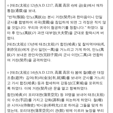
○ [태조(太祖)] 12년(A.D.1217; 高麗 高宗 4)에 금(金)에서 재차
통첩(通牒)을 보내,
“반적(叛賊) 만노(萬奴)는 본시 거란(契丹)과 한마음이니 만일
군사를 합병하여 귀국(貴國)을 침입하게 되면 그 걱정은 적지 않
을 것입니다. 우리와 귀국이 협공하기를 청합니다.” 하였다. 얼
마 후 만노(萬奴)가 과연 대부영(大夫營)을 군대로 함락시켜 버
렸다.
[태조(太祖)] 13년에 태조(太祖)가 합진(哈眞) 및 찰자역아태(札
刺亦兒台)에게 군사 일만(一萬)을 거느리고 가게 하여, 만노(萬
奴)가 보내온 완안자연(完顔子淵)의 군사 이만(二萬)과 연합하
여 거란(契丹)을 공격하였다.
○ [태조(太祖)] 14년(A.D.1219; 高麗 高宗 6) 봄에 철(瞮)은 대장
조충(趙沖)· 김여(취)려(金汝[취,就]礪)를 보내어 군사를 거느리
고 가서 합진(哈眞) 등과 합세하여 강동성(江東城)을 포위하도
록 하였다. 이에 거란(契丹)은 문을 열고 항복하였다.
합진(哈眞)이 포리대완(蒲里垈完) 등 10명을 보내어 태조(太祖)
의 수조(手詔)를 가지고 강화(講和)를 의논하게 하였다. 철(㬚)
은 시어사(侍御史) 박시윤(朴時允)으로 하여금 그들을 맞게 하
였는데, 포리대완(蒲里垈完)이 관(館) 밖에 이르러 늦장을 부리