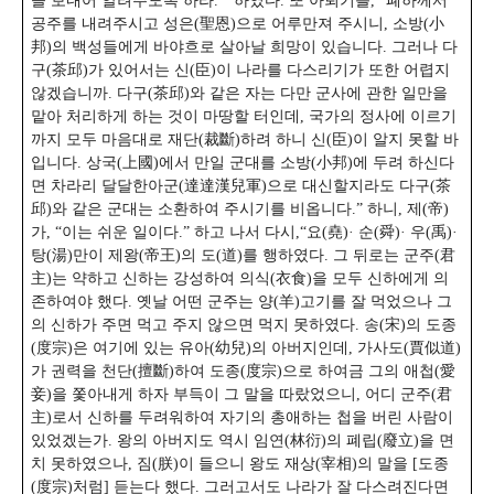
을 보내어 알려주도록 하라. ” 하였다. 또 아뢰기를, “폐하께서
공주를 내려주시고 성은(聖恩)으로 어루만져 주시니, 소방(小
邦)의 백성들에게 바야흐로 살아날 희망이 있습니다. 그러나 다
구(茶邱)가 있어서는 신(臣)이 나라를 다스리기가 또한 어렵지
않겠습니까. 다구(茶邱)와 같은 자는 다만 군사에 관한 일만을
맡아 처리하게 하는 것이 마땅할 터인데, 국가의 정사에 이르기
까지 모두 마음대로 재단(裁斷)하려 하니 신(臣)이 알지 못할 바
입니다. 상국(上國)에서 만일 군대를 소방(小邦)에 두려 하신다
면 차라리 달달한아군(達達漢兒軍)으로 대신할지라도 다구(茶
邱)와 같은 군대는 소환하여 주시기를 비옵니다.” 하니, 제(帝)
가, “이는 쉬운 일이다.”
하고 나서 다시,“요(堯)· 순(舜)· 우(禹)·
탕(湯)만이 제왕(帝王)의 도(道)를 행하였다. 그 뒤로는 군주(君
主)는 약하고 신하는 강성하여 의식(衣食)을 모두 신하에게 의
존하여야 했다. 옛날 어떤 군주는 양(羊)고기를 잘 먹었으나 그
의 신하가 주면 먹고 주지 않으면 먹지 못하였다. 송(宋)의 도종
(度宗)은 여기에 있는 유아(幼兒)의 아버지인데, 가사도(賈似道)
가 권력을 천단(擅斷)하여 도종(度宗)으로 하여금 그의 애첩(愛
妾)을 쫓아내게 하자 부득이 그 말을 따랐었으니, 어디 군주(君
主)로서 신하를 두려워하여 자기의 총애하는 첩을 버린 사람이
있었겠는가. 왕의 아버지도 역시 임연(林衍)의 폐립(廢立)을 면
치 못하였으나, 짐(朕)이 들으니 왕도 재상(宰相)의 말을 [도종
(度宗)처럼] 듣는다 했다. 그러고서도 나라가 잘 다스려진다면