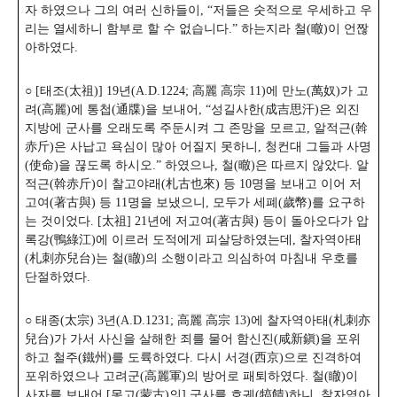
자 하였으나 그의 여러 신하들이, “저들은 숫적으로 우세하고 우
리는 열세하니 함부로 할 수 없습니다.”
하는지라 철(㬚)이 언짢
아하였다.
○ [태조(太祖)] 19년(A.D.1224; 高麗 高宗 11)에 만노(萬奴)가 고
려(高麗)에 통첩(通牒)을 보내어, “성길사한(成吉思汗)은 외진
지방에 군사를 오래도록 주둔시켜 그 존망을 모르고, 알적근(斡
赤斤)은 사납고 욕심이 많아 어질지 못하니, 청컨대 그들과 사명
(使命)을 끊도록 하시오.” 하였으나, 철(㬚)은 따르지 않았다. 알
적근(斡赤斤)이 찰고야래(札古也來) 등 10명을 보내고 이어 저
고여(著古與) 등 11명을 보냈으니, 모두가 세폐(歲幣)를 요구하
는 것이었다. [太祖] 21년에 저고여(著古與) 등이 돌아오다가 압
록강(鴨綠江)에 이르러 도적에게 피살당하였는데, 찰자역아태
(札刺亦兒台)는 철(瞮)의 소행이라고 의심하여 마침내 우호를
단절하였다.
○ 태종(太宗) 3년(A.D.1231; 高麗 高宗 13)에 찰자역아태(札刺亦
兒台)가 가서 사신을 살해한 죄를 물어 함신진(咸新鎭)을 포위
하고 철주(鐵州)를 도륙하였다. 다시 서경(西京)으로 진격하여
포위하였으나 고려군(高麗軍)의 방어로 패퇴하였다. 철(瞮)이
사자를 보내어 [몽고(蒙古)의] 군사를 호궤(犒饋)하니, 찰자역아