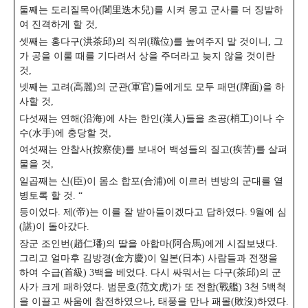
둘째는 도리질목아(闍里迭木兒)를 시켜 몽고 군사를 더 징발하
여 진격하게 할 것,
셋째는 홍다구(洪茶邱)의 직위(職位)를 높여주지 말 것이니, 그
가 공을 이룰 때를 기다려서 상을 주더라고 늦지 않을 것이란
것,
넷째는 고려(高麗)의 군관(軍官)들에게도 모두 패면(牌面)을 하
사할 것,
다섯째는 연해(沿海)에 사는 한인(漢人)들을 초공(梢工)이나 수
수(水手)에 충당할 것,
여섯째는 안찰사(按察使)를 보내어 백성들의 질고(疾苦)를 살펴
물을 것,
일곱째는 신(臣)이 몸소 합포(合浦)에 이르러 변방의 군대를 열
병토록 할 것. “
등이었다. 제(帝)는 이를 잘 받아들이겠다고 답하였다. 9월에 심
(諶)이 돌아갔다.
장군 조인번(趙仁璠)의 딸을 아합마(阿合馬)에게 시집보냈다.
그리고 얼마후 김방경(金方慶)이 일본(日本) 사람들과 전쟁을
하여 수급(首級) 3백을 베었다. 다시 싸워서는 다구(茶邱)의 군
사가 크게 패하였다. 범문호(范文虎)가 또 전함(戰艦) 3천 5백척
을 이끌고 싸움에 참전하였으나, 태풍을 만나 패몰(敗沒)하였다.