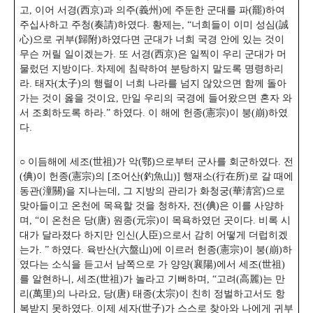
고, 이어 서경(西京)과 의주(義州)에 주둔한 군대를 파(罷)하여
주십사하고 주청(奏請)하였다.
황제는, “너희들이 이미 성심(誠
心)으로 귀부(歸附)하였다면 군대가 너희 국경 안에 있는 것이
무슨 꺼릴 일이겠는가. 또 서경(西京)은 일찍이 우리 군대가 머
물렀던 지방이다. 차제에 침략하여 분탕하지 말도록 명령하리
라. 태자(太子)의 행렬이 너희 나라를 넘지 않았으면 함께 돌아
가는 것이 옳을 것이요, 만일 우리의 국경에 들어왔으면 혼자 와
서 조회하도록 하라.” 하였다. 이 해에 헌종(憲宗)이 붕(崩)하였
다.
○ 이듬해에 세조(世祖)가 악(鄂)으로부터 군사를 회군하였다.
전
(倎)이 헌종(憲宗)의 [조어산(釣魚山)] 행재소(行在所)로 갈 때에
동관(潼關)을 지나는데, 그 지방의 관리가 화청궁(華淸宮)으로
맞아들이고 온천에 목욕할 것을 청하자, 전(倎)은 이를 사양하
며, “이 온천은 당(唐) 원종(元宗)이 목욕하였던 곳이다. 비록 시
대가 달라졌다 하지만 인신(人臣)으로서 감히 어떻게 더럽히겠
는가. ” 하였다. 육반산(六盤山)에 이르러 헌종(憲宗)이 붕(崩)하
였다는 소식을 듣고서 남쪽으로 가 양양(襄陽)에서 세조(世祖)
를 알현하니, 세조(世祖)가 놀라고 기뻐하며, “고려(高麗)는 만
리(萬里)의 나라요, 당(唐) 태종(太宗)이 친히 정벌하고서도 항
복받지 못하였다. 이제 세자(世子)가 스스로 찾아와 나에게 귀부