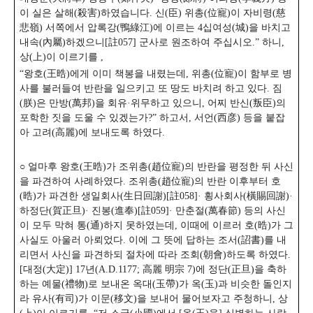
이 실은 살해(殺害)하였습니다. 신(臣) 위총(位寵)이 자비령(慈
悲嶺) 서쪽에서 압록강(鴨綠江)에 이르는 4십여성(城)을 바치고
내속(內屬)하겠으니[註057] 군사로 원조하여 주십시오.” 하니,
상(上)이 이르기를 ,
“왕호(王晧)에게 이미 책봉을 내렸는데, 위총(位寵)이 함부로 병
사를 불러들여 반란을 일으키고 또 땅도 바치려 하고 있다. 짐
(朕)은 만방(萬邦)을 회유·위무하고 있으니, 어찌 반신(叛臣)의
포학한 짓을 도울 수 있겠는가?” 하고서, 서언(西彦) 등을 붙잡
아 고려(高麗)에 보내도록 하였다.
○ 얼마후 왕호(王晧)가 조위총(趙位寵)의 반란을 평정한 뒤 사신
을 파견하여 사례하였다. 조위총(趙位寵)의 반란 이후부터 호
(晧)가 파견한 생일회사(生日回謝)[註058]· 횡사회사(橫賜回謝)·
하정단(賀正旦)· 진봉(進奉)[註059]· 만춘절(萬春節) 등의 사신
이 모두 막혀 통(通)하지 못하였는데, 이때에 이르러 호(晧)가 그
사실도 아울러 아뢰었다. 이에 그 뜻에 답하는 조서(詔書)를 내
리면서 사신을 파견하되 절차에 따라 조회(朝會)하도록 하였다.
[대정(大定)] 17년(A.D.1177; 高麗 明宗 7)에 정단(正旦)을 축하
하는 예물(禮物)로 보내온 옥대(玉帶)가 옥(玉)과 비슷한 돌인지
라 유사(有司)가 이문(移文)을 보내어 물어보자고 주청하니, 상