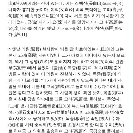
山)[註009]이라는 산이 있는데, 이는 장백산(長白山)으로 금(金)
나라가 흥기한 곳이다.
여직(女直)이 비록 옛적에는 고려(高[구,
句]麗)에 예속되었으나[註010] 다시 서로 왕래하지 아니한 지 오
래되었다. 금(金)나라가 요(遼)나라를 멸망시키자 고려(高麗)는
요(遼)나라를 섬기던 옛날 예대로 금(金)나라에 칭신(稱臣)하였
다.[註011]
○ 옛날 의원(醫員) 한사람이 병을 잘 치료하였는데,[註012] 그는
본시 고려(高麗) 사람이었다. 그가 애초에 어디에서 왔는지 모르
며, 역시 그 성명(姓名)도 밝혀지지 아니하고 여직(女直)의 완안
부(完顔部)에서 살았다. [금(金)] 목종(穆宗) 때 척속(戚屬)중에
병든 사람이 있어 이 의원이 진찰하게 되었다. 목종(穆宗)이 의
원에게 이르기를,
“네가 이 사람의 병이 낫도록 한다면 내가 사
람을 보내어 너를 네 고국(故國)으로 돌려보내 주겠다.” 하니, 의
원은 좋다고 대답하였다. 그 사람의 병이 과연 낫자, 목종(穆宗)
은 마침내 당초 약속대로 그를 고려(高麗)로 돌려보내 주었다.
[그때] 을리골령(乙離骨嶺)[註013] 복산부(僕散部)[註014]의 호
석래(胡石來)[註015] 발근(勃菫)[註016]이 고려(高麗)와 여직(女
直) 사이에서 웅거하고 있었다. 목종(穆宗)은 족인(族人) 수아
(叟阿)를 시켜 호석래(胡石來)를 초청하도록 한 다음 수아(叟阿)
로 하여금 그 의원을 호송하여 고려(高麗)의 국경으로 돌려보내