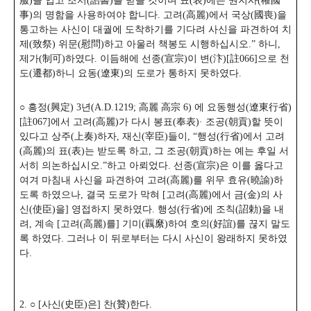
服)을 입고 조서(詔書)를 받을 것이며 표(表)에는 권지사(權國
事)의 명함을 사용하여야 합니다. 고려(高麗)에서 국상(國喪)을
통고하는 사신이 대궐에 도착하기를 기다려 사신을 파견하여 치
제(致祭) 위문(慰問)하고 아울러 책봉도 시행하십시오.” 하니,
제가(制可)하였다. 이듬해에 선종(宣宗)이 변(汴)[註066]으로 천
도(遷都)하니 요동(遼東)의 도로가 통하지 못하였다.
○ 흥정(興定) 3년(A.D.1219; 高麗 高宗 6) 에 요동행성(遼東行省)
[註067]에서 고려(高麗)가 다시 봉표(奉表)· 조공(朝貢)할 뜻이
있다고 상주(上奏)하자, 재신(宰臣)들이,
“행성(行省)에서 고려
(高麗)의 표(表)는 받도록 하고, 그 조공(朝貢)하는 예는 후일 서
서히 의논하십시오.”하고 아뢰었다. 선종(宣宗)은 이를 옳다고
여겨 마침내 사신을 파견하여 고려(高麗)를 위무 효유(曉諭)하
도록 하였으나, 결국 도로가 막혀 [고려(高麗)에서 금(金)의 사
신(使臣)을] 영접하지 못하였다. 행성(行省)에 조칙(詔勅)을 내
려, 계속 [고려(高麗)를] 기미(覊縻)하여 호의(好誼)를 끊지 말도
록 하였다. 그러나 이 뒤로부터는 다시 사신이 왕래하지 못하였
다.
2. ○ [사신(史臣)은] 찬(贊)한다.