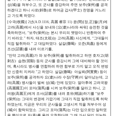
성(城)을 쳐부수고, 또 군사를 증강하여 주면 보주(保州)를 공격
하겠다고 하니 사로(斜魯)로 하여금 갑사(甲士) 천명을 거느리
고 가도록 하였다.
[수국(收國)] 2년(A.D.1116; 高麗 睿宗 11) 윤(閏)[정,正]월(月)에
고려(高麗)에서 사신을 보내와 [요(遼)나라와 싸워] 승전한 것을
축하하면서, “보주(保州)는 본시 우리의 옛땅이니 반환하여 주
기 바라오.” 하자, 태조(太祖)는 고려(高麗) 사신에게, “그대들이
직접 탈취하라.” 고 대답하였다. 살갈(撒喝)· 오준(烏蠢) 등에게
조선(詔書)를 내려 이르기를,
“만약 고려(高麗)가 와 보주(保州)를 탈취하려고 하면 호자고(胡
刺古)· 습현(習顯) 등의 군사를 증강시켜 그에 대비해야 할 것이
며, 혹시라도 병사를 연합하려 하면 함부로 가지 말고 오직 변방
만 신중히 지켜라.”고 하였다. 살갈(撒喝)· 아실뢰(阿實賚) 등이
보주(保州)를 공격하자 요(遼)나라 수장(守將)이 달아났는데, 고
려(高麗) 병사들이 벌써 성(城) 안에 있었다. 얼마후에 고려국왕
(高麗國王)이 포마(蒲馬)를 시켜 보주(保州)를 달라고 하니, 고
려왕(高麗王)에게 조서(詔書)를 내려 효유(曉諭)하기를 “보주
(保州)는 그대의 변경에 가깝기에 그대가 직접 탈취하도록 허락
하였는데, 지금은 우리의 군사들을 고생시켜 적을 쳐부수어 성
(城)이 함락되었소. 그리고 포마(蒲馬)는 다만 입으로만 말하였
을 뿐이므로 표(表)를 올려 요청한다면 그 때 가서 달리 의논하