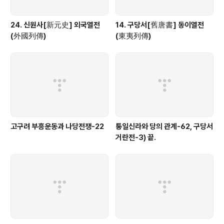
24. 신원사[新元史] 외국열전
14. 구당서[舊唐書] 동이열전
(外國列傳)
(東夷列傳)
고구려 부흥운동과 나당전쟁-22
통일신라와 당의 관계-62, 구당서
거란전-3) 끝.