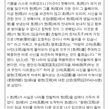
기쁨을 스스로 아뢰었으니 [이것이] 첫째이며, 호(晧)가 과거 반
란을 일으키자 현(晛)이 그를 옥(獄)에 가둔 것이 그 둘째이며,
지금 현(晛)이 사신을 파견하지 않고 호(晧)가 도리어, 사신을 파
견한 것이 그 셋째이며, 조정(朝廷)에서 현(晛)에게 생일사(生日
使)를 보냈는데 호(晧)가 현(晛)에게 안내하여 보내지 않고 함부
로 받아들일 수 없다고 칭탁한 것이 그 넷째입니다. 이것은 호
(晧)가 형(兄)의 [임금자리를] 찬탈하고자 천자(天子)에게 거짓
으로 [책봉(册封)을] 요청하는 것이니 어찌 들어줄 수 있습니
까?”
라고 아뢰고, 우승(右丞) 맹호(孟浩)는, “마땅히 고려(高麗)
사민(士民)들에게 물어보아 진실로 모두가 [호(晧)를] 추대하고
복종하면 바로 사신을 파견하여 책봉하는 것이 좋겠습니다.” 하
였다. 상(上)은, “한 나라의 임금을 책봉하면서 백성들에게 물어
본다면, 이는 맹안모극(猛安謀克)[註053]을 제배(除拜)하는 것
과 무엇이 다르겠는가?” 하며 곧 고려(高麗)의 사신을 물리치고,
왕현(王晛)에게 자세히 물어보는 조서(詔書)를 내리며 이부시랑
(吏部侍郞) 정(靖)을 왕현(王晛)에 대한 선문(宣問)[註054]사(使)
로 삼았다.
○ 호(晧)가 사실은 나라를 찬탈하여 현(晛)을 섬에다 가두어 두
었다. 정(靖)이 고려(高麗)에 도착하자 호(皓)가, “왕현(王晛)은
이미 임금 자리를 피하여 다른 곳으로 나가 있으면서 병이 들어