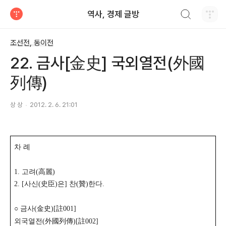
검색하기
역사, 경제 글방
티스토리
조선전, 동이전
22. 금사[金史] 국외열전(外國
列傳)
상 상
2012. 2. 6. 21:01
차 례
1. 고려(高麗)
2. [사신(史臣)은] 찬(贊)한다.
○ 금사(金史)[註001]
외국열전(外國列傳)[註002]