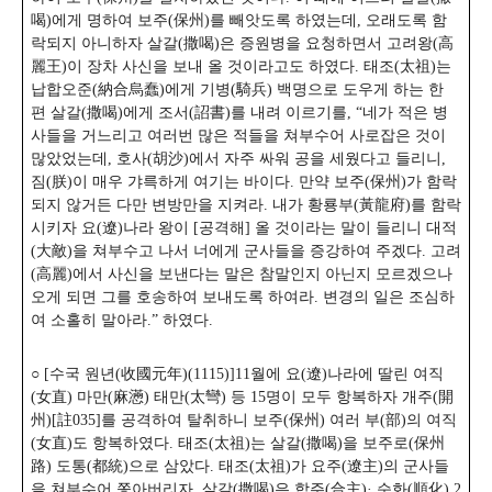
喝)에게 명하여 보주(保州)를 빼앗도록 하였는데, 오래도록 함
락되지 아니하자 살갈(撒喝)은 증원병을 요청하면서 고려왕(高
麗王)이 장차 사신을 보내 올 것이라고도 하였다. 태조(太祖)는
납합오준(納合烏蠢)에게 기병(騎兵) 백명으로 도우게 하는 한
편 살갈(撒喝)에게 조서(詔書)를 내려 이르기를,
“네가 적은 병
사들을 거느리고 여러번 많은 적들을 쳐부수어 사로잡은 것이
많았었는데, 호사(胡沙)에서 자주 싸워 공을 세웠다고 들리니,
짐(朕)이 매우 갸륵하게 여기는 바이다. 만약 보주(保州)가 함락
되지 않거든 다만 변방만을 지켜라. 내가 황룡부(黃龍府)를 함락
시키자 요(遼)나라 왕이 [공격해] 올 것이라는 말이 들리니 대적
(大敵)을 쳐부수고 나서 너에게 군사들을 증강하여 주겠다. 고려
(高麗)에서 사신을 보낸다는 말은 참말인지 아닌지 모르겠으나
오게 되면 그를 호송하여 보내도록 하여라. 변경의 일은 조심하
여 소홀히 말아라.”
하였다.
○ [수국 원년(收國元年)(1115)]11월에 요(遼)나라에 딸린 여직
(女直) 마만(麻懣) 태만(太彎) 등 15명이 모두 항복하자 개주(開
州)[註035]를 공격하여 탈취하니 보주(保州) 여러 부(部)의 여직
(女直)도 항복하였다. 태조(太祖)는 살갈(撒喝)을 보주로(保州
路) 도통(都統)으로 삼았다. 태조(太祖)가 요주(遼主)의 군사들
을 쳐부수어 쫓아버리자, 살갈(撒喝)은 합주(合主)· 순화(順化) 2