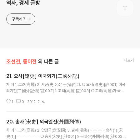
역사, 경제 글방
구독하기
더보기
조선전, 동이전
의 다른 글
21. 요사[遼史] 이국외기(二國外記)
글 내용
차 례 1. 고려(高麗) 2. 사신(史臣)은 논(論)한다. ○ 요사(遼史)[註001] 이국
외기전(二國外記傳)[註002] 1. 고려(高麗)[註003] ○ 고려(高麗)가 국가
를 세운 이후부터 왕위(王位)를 대대로 계승하여 재위(在位)의 길고 짧음과 인
1
0
2012. 2. 6.
민(人民)ㆍ토전(土田) 등에 대해서는 역대의 [사적(史籍)에] ..
20. 송사[宋史] 외국열전(外國列傳)
글 내용
차 례 1. 고려(高麗) 2. 안정국(定安國) 3. 발해(渤海) ====== 송사(1)[宋
史(1)] ========= ○ 송사(宋史)[註001] 외국열전(外國列傳)[註002]