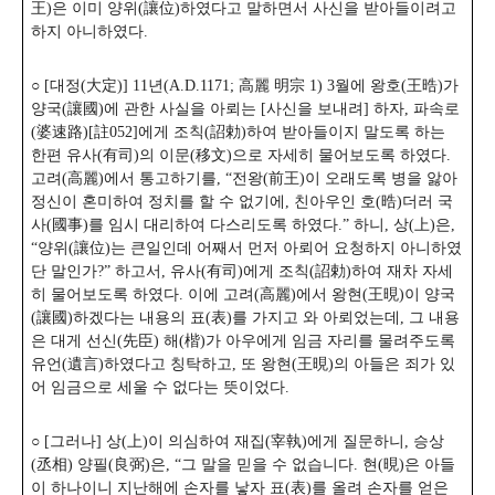
王)은 이미 양위(讓位)하였다고 말하면서 사신을 받아들이려고
하지 아니하였다.
○ [대정(大定)] 11년(A.D.1171; 高麗 明宗 1) 3월에 왕호(王晧)가
양국(讓國)에 관한 사실을 아뢰는 [사신을 보내려] 하자, 파속로
(婆速路)[註052]에게 조칙(詔勅)하여 받아들이지 말도록 하는
한편 유사(有司)의 이문(移文)으로 자세히 물어보도록 하였다.
고려(高麗)에서 통고하기를, “전왕(前王)이 오래도록 병을 앓아
정신이 혼미하여 정치를 할 수 없기에, 친아우인 호(晧)더러 국
사(國事)를 임시 대리하여 다스리도록 하였다.” 하니, 상(上)은,
“양위(讓位)는 큰일인데 어째서 먼저 아뢰어 요청하지 아니하였
단 말인가?” 하고서, 유사(有司)에게 조칙(詔勅)하여 재차 자세
히 물어보도록 하였다. 이에 고려(高麗)에서 왕현(王晛)이 양국
(讓國)하겠다는 내용의 표(表)를 가지고 와 아뢰었는데, 그 내용
은 대게 선신(先臣) 해(楷)가 아우에게 임금 자리를 물려주도록
유언(遺言)하였다고 칭탁하고, 또 왕현(王晛)의 아들은 죄가 있
어 임금으로 세울 수 없다는 뜻이었다.
○ [그러나] 상(上)이 의심하여 재집(宰執)에게 질문하니, 승상
(丞相) 양필(良弼)은,
“그 말을 믿을 수 없습니다. 현(晛)은 아들
이 하나이니 지난해에 손자를 낳자 표(表)를 올려 손자를 얻은