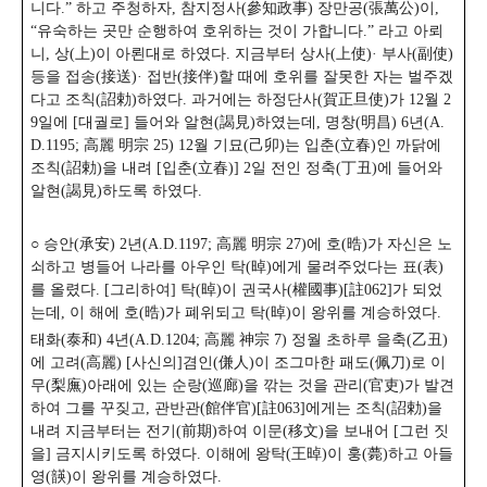
니다.” 하고 주청하자, 참지정사(參知政事) 장만공(張萬公)이,
“유숙하는 곳만 순행하여 호위하는 것이 가합니다.” 라고 아뢰
니, 상(上)이 아뢴대로 하였다. 지금부터 상사(上使)· 부사(副使)
등을 접송(接送)· 접반(接伴)할 때에 호위를 잘못한 자는 벌주겠
다고 조칙(詔勅)하였다.
과거에는 하정단사(賀正旦使)가 12월 2
9일에 [대궐로] 들어와 알현(謁見)하였는데, 명창(明昌) 6년(A.
D.1195; 高麗 明宗 25) 12월 기묘(己卯)는 입춘(立春)인 까닭에
조칙(詔勅)을 내려 [입춘(立春)] 2일 전인 정축(丁丑)에 들어와
알현(謁見)하도록 하였다.
○ 승안(承安) 2년(A.D.1197; 高麗 明宗 27)에 호(晧)가 자신은 노
쇠하고 병들어 나라를 아우인 탁(晫)에게 물려주었다는 표(表)
를 올렸다. [그리하여] 탁(晫)이 권국사(權國事)[註062]가 되었
는데, 이 해에 호(晧)가 폐위되고 탁(晫)이 왕위를 계승하였다.
태화(泰和) 4년(A.D.1204; 高麗 神宗 7) 정월 초하루 을축(乙丑)
에 고려(高麗) [사신의]겸인(傔人)이 조그마한 패도(佩刀)로 이
무(梨廡)아래에 있는 순랑(巡廊)을 깎는 것을 관리(官吏)가 발견
하여 그를 꾸짖고, 관반관(館伴官)[註063]에게는 조칙(詔勅)을
내려 지금부터는 전기(前期)하여 이문(移文)을 보내어 [그런 짓
을] 금지시키도록 하였다.
이해에 왕탁(王晫)이 훙(薨)하고 아들
영(韺)이 왕위를 계승하였다.