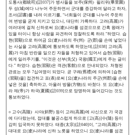
도통사(都統司)[註037]가 병사들을 보주(保州)· 필리위(畢里圍)
두 성(城)에다 나누어 주둔하면서 군대를 증강하여 달라고 하자,
조서(詔書)를 내려 이르기를, “너희들이 군대를 나누어 주둔하
여 변방을 굳게 지키고 있으니, 대단히 갸륵하다. 고려(高麗)가
여러대에 걸쳐 신하로써 요(遼)나라를 섬겼으므로 간혹 왕래가
있을 터이니 항상 사람을 파견하여 정찰하도록 하라.”하였다.
습
현(習顯)으로 하여금 요(遼)나라의 주(州)· 군(郡)을 손에 넣었다
는 사실을 고려(高麗)에 통보하도록 하였는데,[註038] 고려(高
麗)가 마침 반란을 일으킨 자들을 처형하고 있어서 습현(習顯)
에게 일러주기를, “이것은 선부(先父) 국왕(國王)에게 주는 글이
다.” 하였다.
습현(習顯)은 객관(客館)으로 안내되었다. 처형된
관료는 모두 7십여명이 되었다. 곧 구례(舊禮)에 의하여 [습현
(習顯)을] 접견하고 표(表)로써 [요(遼)나라의 주군(州郡)을 손에
넣은 것을] 축하하고, 아울러 방물(方物)도 바쳤다.
또 요(遼)나
라 제(帝)가 하국(夏國)[註039]으로 망명하여 들어갔다는 것도
통보하였다.
○ 고수(高隨)· 사야(斜野) 등이 고려(高麗)에 사신으로 가 국경
에 다다랐는데, 접대를 불공스럽게 하므로 [고(高)]수(隨) 등이
감히 입국하지 못하였다. 태종(太宗)[註040]이,
“고려(高麗)가
대대로 요(遼)나라에 신하 노릇을 하였으니 요(遼)나라를 섬겼