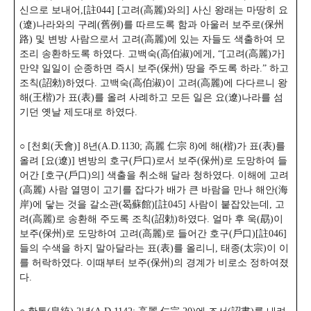
신으로 보내어,[註044] [고려(高麗)와의] 사신 왕래는 마땅히 요
(遼)나라와의 구례(舊例)를 따르도록 함과 아울러 보주로(保州
路) 및 변방 사람으로서 고려(高麗)에 있는 자들도 색출하여 모
조리 송환하도록 하였다. 고백숙(高伯淑)에게, “[고려(高麗)가]
만약 일일이 순종하면 즉시 보주(保州) 땅을 주도록 하라.” 하고
조칙(詔勑)하였다. 고백숙(高伯淑)이 고려(高麗)에 다다르니 왕
해(王楷)가 표(表)를 올려 사례하고 모든 일은 요(遼)나라를 섬
기던 옛날 제도대로 하였다.
○ [천회(天會)] 8년(A.D.1130; 高麗 仁宗 8)에 해(楷)가 표(表)를
올려 [요(遼)] 변방의 호구(戶口)로서 보주(保州)로 도망하여 들
어간 [호구(戶口)의] 색출을 취소해 달라 청하였다. 이해에 고려
(高麗) 사람 열명이 고기를 잡다가 배가 큰 바람을 만나 해안(海
岸)에 닿는 것을 갈소관(曷蘇館)[註045] 사람이 붙잡았는데, 고
려(高麗)로 송환해 주도록 조칙(詔勅)하였다. 얼마 후 욱(勗)이
보주(保州)로 도망하여 고려(高麗)로 들어간 호구(戶口)[註046]
들의 수색을 하지 말아달라는 표(表)를 올리니, 태종(太宗)이 이
를 허락하였다. 이때부터 보주(保州)의 경계가 비로소 정하여졌
다.