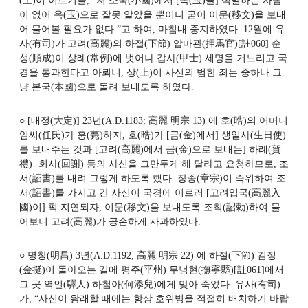
(上)이 이르기를, “저 소국(小國)에서 [옥(玉)을] 식별하는 사람
이 없어 옥(玉)으로 잘못 알았을 뿐이니 굳이 이문(移文)을 보내
어 물어볼 필요가 없다.”고 하여, 마침내 중지하였다.
12월에 유
사(有司)가 고려(高麗)의 하절(下節) 압마관(押馬官)[註060] 순
성(順成)이 상례(常例)에 벗어나 갑사(甲士) 세명을 거느리고 국
경을 통과한다고 아뢰니, 상(上)이 사신의 범한 죄는 중하나 그
냥 본국(本國)으로 돌려 보내도록 하였다.
○ [대정(大定)] 23년(A.D.1183; 高麗 明宗 13) 에 호(晧)의 어머니
임씨(任氏)가 훙(薨)하자, 호(晧)가 [금(金)에서] 생일사(生日使)
를 보내주는 것과 [고려(高麗)에서 금(金)으로 보내는] 하례(賀
禮)· 회사(回謝) 등의 사신을 그만두게 해 달라고 요청하므로, 조
서(詔書)를 내려 그렇게 하도록 했다. 장종(章宗)이 즉위하여 조
서(詔書)를 가지고 간 사신이 국경에 이르러 [고려입국(高麗入
國)이] 퍽 지연되자, 이문(移文)을 보내도록 조칙(詔勅)하여 물
어보니 고려(高麗)가 공손하게 사과하였다.
○ 명창(明昌) 3년(A.D.1192; 高麗 明宗 22) 에 하절(下節) 김정
(金挺)이 돌아오는 길에 평주(平州) 무녕현(撫寧縣)[註061]에서
그 곳 역인(驛人) 하첨아(何添兒)에게 맞아 죽었다. 유사(有司)
가, “사신이 왕래할 때에는 항상 호위병을 적절히 배치하기 바랍