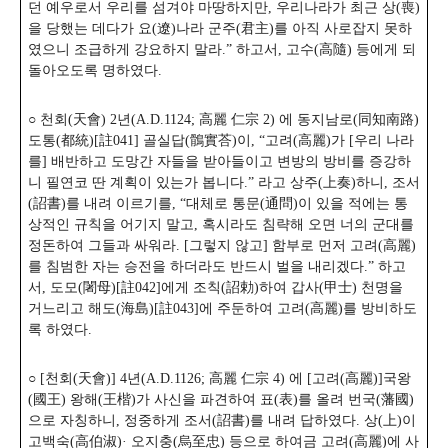
던 예우로서 우리를 섬겨야 마땅하지만, 우리나라가 최근 상(喪)
을 당했는 데다가 요(遼)나라 군주(君主)를 아직 사로잡지 못하
였으니 조급하게 강요하지 말라.” 하고서, 고수(高隨) 등에게 되
돌아오도록 명하였다.
○ 천회(天會) 2년(A.D.1124; 高麗 仁宗 2) 에 동지남로(同知南路)
도통(都統)[註041] 골실답(鶻實荅)이, “고려(高麗)가 [우리 나라
를] 배반하고 도망간 자들을 받아들이고 변방의 방비를 증강하
니 필연코 딴 계획이 있는가 봅니다.” 라고 상주(上奏)하니, 조서
(詔書)를
내려 이르기를, “대체로 통문(通問)이 있을 적에는 통
상적인 규칙을 어기지 말고, 혹시라도 침략해 오면 너의 군대를
정돈하여 그들과 싸워라. [그렇지 않고] 함부로 먼저 고려(高麗)
를 침범한 자는 승전을 하더라도 반드시 벌을 내리겠다.” 하고
서, 도모(闍母)[註042]에게 조칙(詔勅)하여 갑사(甲士) 천명을
거느리고 해도(海島)[註043]에 주둔하여 고려(高麗)를 방비하도
록 하였다.
○ [천회(天會)] 4년(A.D.1126; 高麗 仁宗 4) 에 [고려(高麗)]국왕
(國王) 왕해(王楷)가 사신을 파견하여 표(表)를 올려 번국(藩國)
으로 자칭하니, 정중하게 조서(詔書)를 내려 답하였다. 상(上)이
고백숙(高伯淑)· 오지충(烏至忠) 등으로 하여금 고려(高麗)에 사