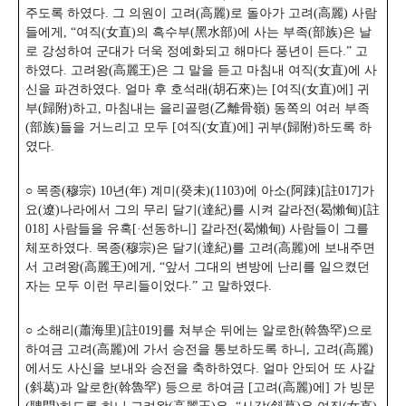
주도록 하였다. 그 의원이 고려(高麗)로 돌아가 고려(高麗) 사람
들에게, “여직(女直)의 흑수부(黑水部)에 사는 부족(部族)은 날
로 강성하여 군대가 더욱 정예화되고 해마다 풍년이 든다.” 고
하였다. 고려왕(高麗王)은 그 말을 듣고 마침내 여직(女直)에 사
신을 파견하였다. 얼마 후 호석래(胡石來)는 [여직(女直)에] 귀
부(歸附)하고, 마침내는 을리골령(乙離骨嶺) 동쪽의 여러 부족
(部族)들을 거느리고 모두 [여직(女直)에] 귀부(歸附)하도록 하
였다.
○ 목종(穆宗) 10년(年) 계미(癸未)(1103)에 아소(阿踈)[註017]가
요(遼)나라에서 그의 무리 달기(達紀)를 시켜 갈라전(曷懶甸)[註
018] 사람들을 유혹[·선동하니] 갈라전(曷懶甸) 사람들이 그를
체포하였다. 목종(穆宗)은 달기(達紀)를 고려(高麗)에 보내주면
서 고려왕(高麗王)에게, “앞서 그대의 변방에 난리를 일으켰던
자는 모두 이런 무리들이었다.” 고 말하였다.
○ 소해리(蕭海里)[註019]를 쳐부순 뒤에는 알로한(斡魯罕)으로
하여금 고려(高麗)에 가서 승전을 통보하도록 하니, 고려(高麗)
에서도 사신을 보내와 승전을 축하하였다. 얼마 안되어 또 사갈
(斜葛)과 알로한(斡魯罕) 등으로 하여금 [고려(高麗)에] 가 빙문