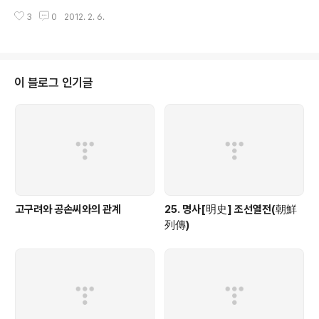
1. ○고려(高麗)[註003] ○ 고려(高麗)의 본래 이름은 고구려(高句麗)이다.
3
0
2012. 2. 6.
우(禹)가 [천하(天下)를] 구주(九州)[註004]로 나눌 적에 기주(冀州) 땅에
예속시..
이 블로그 인기글
고구려와 공손씨와의 관계
25. 명사[明史] 조선열전(朝鮮
列傳)