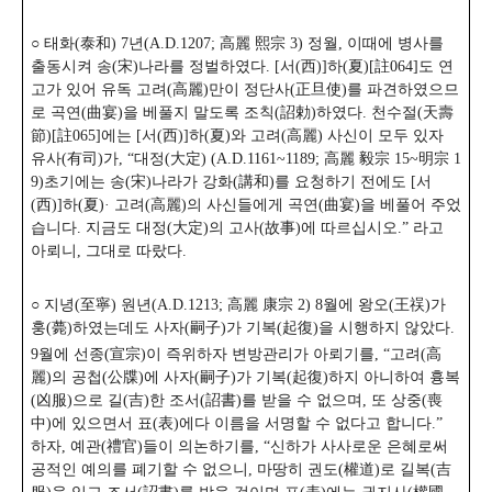
○ 태화(泰和) 7년(A.D.1207; 高麗 熙宗 3) 정월, 이때에 병사를
출동시켜 송(宋)나라를 정벌하였다. [서(西)]하(夏)[註064]도 연
고가 있어 유독 고려(高麗)만이 정단사(正旦使)를 파견하였으므
로 곡연(曲宴)을 베풀지 말도록 조칙(詔勅)하였다. 천수절(天壽
節)[註065]에는 [서(西)]하(夏)와 고려(高麗) 사신이 모두 있자
유사(有司)가, “대정(大定)
(A.D.1161~1189; 高麗 毅宗 15~明宗 1
9)초기에는 송(宋)나라가 강화(講和)를 요청하기 전에도 [서
(西)]하(夏)· 고려(高麗)의 사신들에게 곡연(曲宴)을 베풀어 주었
습니다. 지금도 대정(大定)의 고사(故事)에 따르십시오.” 라고
아뢰니, 그대로 따랐다.
○ 지녕(至寧) 원년(A.D.1213; 高麗 康宗 2) 8월에 왕오(王祦)가
훙(薨)하였는데도 사자(嗣子)가 기복(起復)을 시행하지 않았다.
9월에 선종(宣宗)이 즉위하자 변방관리가 아뢰기를, “고려(高
麗)의 공첩(公牒)에 사자(嗣子)가 기복(起復)하지 아니하여 흉복
(凶服)으로 길(吉)한 조서(詔書)를 받을 수 없으며, 또 상중(喪
中)에 있으면서 표(表)에다 이름을 서명할 수 없다고 합니다.”
하자, 예관(禮官)들이 의논하기를, “신하가 사사로운 은혜로써
공적인 예의를 폐기할 수 없으니, 마땅히 권도(權道)로 길복(吉