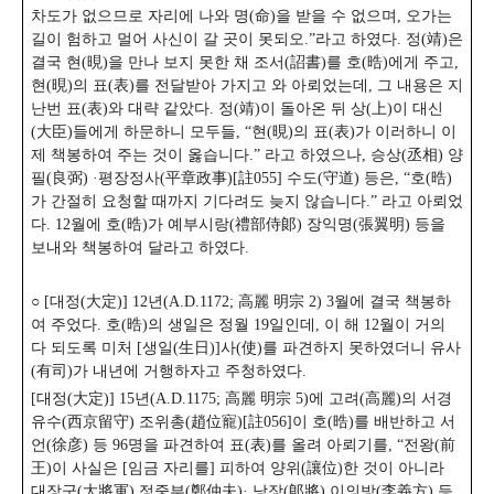
차도가 없으므로 자리에 나와 명(命)을 받을 수 없으며, 오가는
길이 험하고 멀어 사신이 갈 곳이 못되오.”라고 하였다. 정(靖)은
결국 현(晛)을 만나 보지 못한 채 조서(詔書)를 호(晧)에게 주고,
현(晛)의 표(表)를 전달받아 가지고 와 아뢰었는데, 그 내용은 지
난번 표(表)와 대략 같았다. 정(靖)이 돌아온 뒤 상(上)이 대신
(大臣)들에게 하문하니 모두들, “현(晛)의 표(表)가 이러하니 이
제 책봉하여 주는 것이 옳습니다.” 라고 하였으나, 승상(丞相) 양
필(良弼) ·평장정사(平章政事)[註055] 수도(守道) 등은,
“호(晧)
가 간절히 요청할 때까지 기다려도 늦지 않습니다.” 라고 아뢰었
다. 12월에 호(晧)가 예부시랑(禮部侍郞) 장익명(張翼明) 등을
보내와 책봉하여 달라고 하였다.
○ [대정(大定)] 12년(A.D.1172; 高麗 明宗 2) 3월에 결국 책봉하
여 주었다. 호(晧)의 생일은 정월 19일인데, 이 해 12월이 거의
다 되도록 미처 [생일(生日)]사(使)를 파견하지 못하였더니 유사
(有司)가 내년에 거행하자고 주청하였다.
[대정(大定)] 15년(A.D.1175; 高麗 明宗 5)에 고려(高麗)의 서경
유수(西京留守) 조위총(趙位寵)[註056]이 호(晧)를 배반하고 서
언(徐彦) 등 96명을 파견하여 표(表)를 올려 아뢰기를, “전왕(前
王)이 사실은 [임금 자리를] 피하여 양위(讓位)한 것이 아니라
대장군(大將軍) 정중부(鄭仲夫)· 낭장(郞將) 이의방(李義方) 등