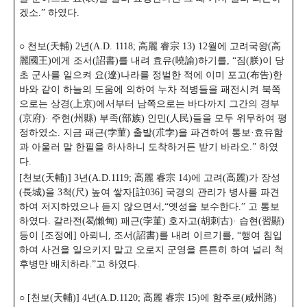
겠소.” 하였다.
○ 천보(天輔) 2년(A.D. 1118; 高麗 睿宗 13) 12월에 고려국왕(高
麗國王)에게 조서(詔書)를 내려 효유(嘵諭)하기를, “짐(朕)이 당
초 군사를 일으켜 요(遼)나라를 정벌한 적에 이미 포고(布告)한
바와 같이 하늘의 도움에 의하여 누차 적병들을 패전시켜 북쪽
으로는 상경(上京)에서부터 남쪽으로는 바다까지 그간의 경부
(京府)· 주현(州縣) 부족(部族) 인민(人民)들을 모두 위무하여 평
정하였소. 지금 패근(孛菫) 출발(朮孛)을 파견하여 통보·효유함
과 아울러 말 한필을 하사하니 도착하거든 받기 바라오.” 하였
다.
[천보(天輔)] 3년(A.D.1119; 高麗 睿宗 14)에 고려(高麗)가 장성
(長城)을 3척(尺) 높여 쌓자[註036] 국경의 관리가 병사를 파견
하여 저지하였으나 듣지 않으면서,“옛성을 보수한다.” 고 통보
하였다. 갈라전(曷懶甸) 패근(孛菫) 호자고(胡刺古)· 습현(習顯)
등이 [조정에] 아뢰니, 조서(詔書)를 내려 이르기를, “행여 침입
하여 사건을 일으키지 말고 오로지 군영을 튼튼히 하여 널리 척
후병만 배치하라.”고 하였다.
○ [천보(天輔)] 4년(A.D.1120; 高麗 睿宗 15)에 함주로(咸州路)