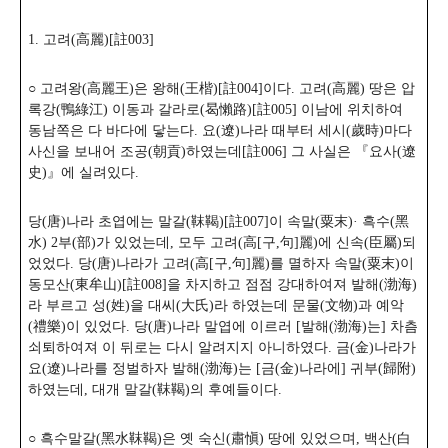
1. 고려(高麗)[註003]
○ 고려왕(高麗王)은 왕해(王楷)[註004]이다. 고려(高麗) 땅은 압
록강(鴨綠江) 이동과 갈라로(曷懶路)[註005] 이남에 위치하여
동남쪽은 다 바다에 닿는다. 요(遼)나라 때부터 세시(歲時)마다
사신을 보내어 조공(朝貢)하였는데[註006] 그 사실은 『요사(遼
史)』에 실려있다.
당(唐)나라 초엽에는 말갈(靺鞨)[註007]이 속말(粟末)· 흑수(黑
水) 2부(部)가 있었는데, 모두 고려(高[구,句]麗)에 신속(臣屬)되
었었다. 당(唐)나라가 고려(高[구,句]麗)를 멸하자 속말(粟末)이
동모산(東牟山)[註008]을 차지하고 점점 강대하여져 발해(渤海)
라 부르고 성(姓)을 대씨(大氏)라 하였는데 문물(文物)과 예악
(禮樂)이 있었다. 당(唐)나라 말엽에 이르러 [발해(渤海)는] 차츰
쇠퇴하여져 이 뒤로는 다시 알려지지 아니하였다. 금(金)나라가
요(遼)나라를 정벌하자 발해(渤海)는 [금(金)나라에] 귀부(歸附)
하였는데, 대개 말갈(靺鞨)의 후예들이다.
○ 흑수말갈(黑水靺鞨)은 옛 숙신(肅愼) 땅에 있었으며, 백산(白