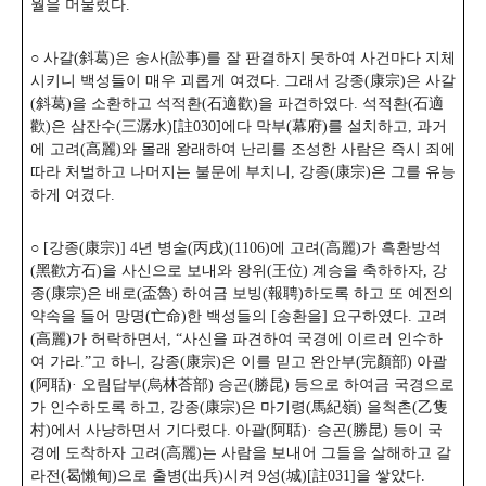
월을 머물렀다.
○ 사갈(斜葛)은 송사(訟事)를 잘 판결하지 못하여 사건마다 지체
시키니 백성들이 매우 괴롭게 여겼다. 그래서 강종(康宗)은 사갈
(斜葛)을 소환하고 석적환(石適歡)을 파견하였다. 석적환(石適
歡)은 삼잔수(三潺水)[註030]에다 막부(幕府)를 설치하고, 과거
에 고려(高麗)와 몰래 왕래하여 난리를 조성한 사람은 즉시 죄에
따라 처벌하고 나머지는 불문에 부치니, 강종(康宗)은 그를 유능
하게 여겼다.
○ [강종(康宗)] 4년 병술(丙戌)(1106)에 고려(高麗)가 흑환방석
(黑歡方石)을 사신으로 보내와 왕위(王位) 계승을 축하하자, 강
종(康宗)은 배로(盃魯) 하여금 보빙(報聘)하도록 하고 또 예전의
약속을 들어 망명(亡命)한 백성들의 [송환을] 요구하였다. 고려
(高麗)가 허락하면서, “사신을 파견하여 국경에 이르러 인수하
여 가라.”
고 하니, 강종(康宗)은 이를 믿고 완안부(完顏部) 아괄
(阿聒)· 오림답부(烏林荅部) 승곤(勝昆) 등으로 하여금 국경으로
가 인수하도록 하고, 강종(康宗)은 마기령(馬紀嶺) 을척촌(乙隻
村)에서 사냥하면서 기다렸다. 아괄(阿聒)· 승곤(勝昆) 등이 국
경에 도착하자 고려(高麗)는 사람을 보내어 그들을 살해하고 갈
라전(曷懶甸)으로 출병(出兵)시켜 9성(城)[註031]을 쌓았다.