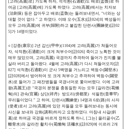
[고려(高麗)로] 가도록 하자, 석적환(石適歡)도 배로(盃魯)로 하
여금 [고려(高麗)에] 가도록 하였다. 고려(高麗)에서는 치자보
(治刺保) 등은 잡아두고 배로(盃魯)는 돌려보내면서, “너와는 상
대할 것이 없다.”
고 하였다. 이때 오수(五水)[註024]의 백성들이
모두 고려(高麗)에 귀부(歸附)하고 붙잡힌 단련사(團鍊使)[註02
5]가 14명이었다.
○ [강종(康宗)] 2년 갑신(甲申)(1104)에 고려(高麗)가 쳐들어오
자, 석적환(石適歡)이 크게 쳐부수어[註026] 죽이고 노획한 것이
매우 많았으며, 고려(高麗) 국경까지 추격하여 들어가 진지를 불
살라 버리고 돌아왔다. 4월에 고려(高麗)가 다시 쳐들어오자[註
027] 석적환(石適歡)이 군사 5백명을 거느리고 벽등수(闢登水)
[註028]에서 방어하여 또 크게 쳐부수고 추격하여 벽등수(闢登
水)로 들어가 그 패잔병들을 국경너머로 쫓아버렸다. 이에 고려
왕(高麗王)은 “국경의 분쟁을 충동질한 자는 모두 [갈라전(曷懶
甸)의] 관속(官屬) 상단(祥丹)· 방도리(傍都里)· 석필한(昔畢罕)
무리들이었다.” 고 하며, 단련사(團練使) 14명과 6로(路)의 사자
(使者)로서 고려(高麗)에 있던 자들을 모두 돌려보내는 동시에
사신을 보내와 강화(講和)하자고 요청하였다. 마침내 사갈(斜
葛)로 하여금 국경을 바르게 정하도록 하니, [그는] 을리골수(乙
離骨水)와 갈라전 활치수(曷懶甸 活襧水)[註029]에 이르러 2개