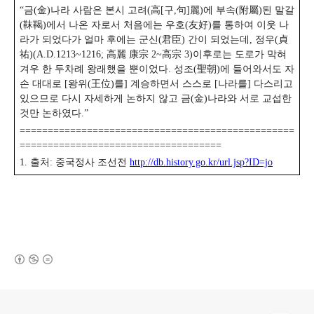
“금(金)나라 사람은 본시 고려(高[구,句]麗)에 부속(附屬)된 말갈
(靺鞨)에서 나온 자로서 처음에는 우호(友好)를 통하여 이웃 나
라가 되었다가 얼마 후에는 군신(君臣) 간이 되었는데, 정우(貞
祐)(A.D.1213~1216; 高麗 康宗 2~高宗 3)이후로는 도로가 막혀
겨우 한 두차례 왕래했을 뿐이었다. 성조(聖朝)에 들어와서도 자
손 대대로 [왕위(王位)를] 계승하면서 스스로 [나라를] 다스리고
있으므로 다시 자세하게 논하지 않고 금(金)나라와 서로 교섭한
것만 논하였다.”
=================================================
====================================
1. 출처: 중국정사 조선전
http://db.history.go.kr/url.jsp?ID=jo
(새창열림)
로그 정보