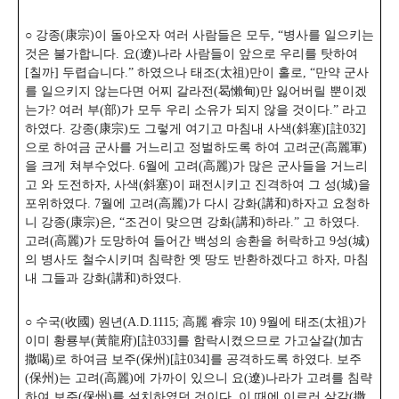
○ 강종(康宗)이 돌아오자 여러 사람들은 모두, “병사를 일으키는
것은 불가합니다. 요(遼)나라 사람들이 앞으로 우리를 탓하여
[칠까] 두렵습니다.” 하였으나 태조(太祖)만이 홀로, “만약 군사
를 일으키지 않는다면 어찌 갈라전(曷懶甸)만 잃어버릴 뿐이겠
는가? 여러 부(部)가 모두 우리 소유가 되지 않을 것이다.” 라고
하였다. 강종(康宗)도 그렇게 여기고 마침내 사색(斜塞)[註032]
으로 하여금 군사를 거느리고 정벌하도록 하여 고려군(高麗軍)
을 크게 쳐부수었다. 6월에 고려(高麗)가 많은 군사들을 거느리
고 와 도전하자, 사색(斜塞)이 패전시키고 진격하여 그 성(城)을
포위하였다. 7월에 고려(高麗)가 다시 강화(講和)하자고 요청하
니 강종(康宗)은, “조건이 맞으면 강화(講和)하라.” 고 하였다.
고려(高麗)가 도망하여 들어간 백성의 송환을 허락하고 9성(城)
의 병사도 철수시키며 침략한 옛 땅도 반환하겠다고 하자, 마침
내 그들과 강화(講和)하였다.
○ 수국(收國) 원년(A.D.1115; 高麗 睿宗 10) 9월에 태조(太祖)가
이미 황룡부(黃龍府)[註033]를 함락시켰으므로 가고살갈(加古
撒喝)로 하여금 보주(保州)[註034]를 공격하도록 하였다. 보주
(保州)는 고려(高麗)에 가까이 있으니 요(遼)나라가 고려를 침략
하여 보주(保州)를 설치하였던 것이다. 이 때에 이르러 살갈(撒