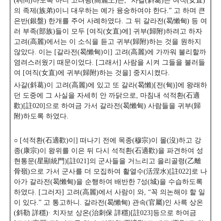
(聘問)하도록 하니 고려왕(高麗王)은, “사갈(斜葛)은 여직(女直)
의 족제(族弟)이니 대우하는 예가 융숭하여야 한다.” 고 하며 큰
은반(銀盤) 한개를 주어 사례하였다.
그 뒤 갈라전(曷懶甸) 등 여
러 부족(部族)들이 모두 [여직(女直)에] 귀부(歸附)하려고 하자
고려(高麗)에서는 이 소식을 듣고 귀부(歸附)하는 것을 원하지
않았다. 이는 [갈라전(曷懶甸)이] 고려(高麗)에 가까워 불리할까
염려스러웠기 때문이었다. [그래서] 사람을 시켜 그들을 불러들
여 [여직(女直)에 귀부(歸附)하는 것을] 중지시켰다.
사갈(斜葛)이 고려(高麗)에 있고 또 갈라(曷懶)[전(甸)]에 왕래하
던 도중에 그 사실을 자세히 안 까닭으로, 마침내 석적환(石適
歡)[註020]으로 하여금 가서 갈라전(曷懶甸) 사람들을 귀부(歸
附)하도록 하였다.
○ [석적환(石適歡)이] 떠나기 전에 목종(穆宗)이 몰(沒)하고 강
종(康宗)이 왕위를 이은 뒤 다시 석적환(石適歡)을 파견하여 성
현통문(星顯統門)[註021]의 군사들을 거느리고 을리골령(乙離
骨嶺)으로 가서 군사를 더 모집하여 활열수(活涅水)[註022]로 나
아가 갈라전(曷懶甸)을 순행하여 배반한 7성(城)을 수습하도록
하였다. [그러자] 고려(高麗)에서 사람이 와,
“꼭 의논해야 할 일
이 있다.” 고 통고하니. 갈라전(曷懶甸) 관속(官屬)인 사륵 상온
(斜勒 詳穩)· 치자보 상온(治刺保 詳穩)[註023]등으로 하여금