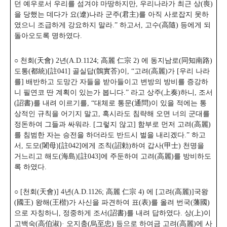
던 예우로서 우리를 섬겨야 마땅하지만, 우리나라가 최근 상(喪)
을 당했는 데다가 요(遼)나라 군주(君主)를 아직 사로잡지 못하
였으니 조급하게 강요하지 말라.” 하고서, 고수(高隨) 등에게 되
돌아오도록 명하였다.
○ 천회(天會) 2년(A.D.1124; 高麗 仁宗 2) 에 동지남로(同知南路)
도통(都統)[註041] 골실답(鶻實荅)이, “고려(高麗)가 [우리 나라
를] 배반하고 도망간 자들을 받아들이고 변방의 방비를 증강하
니 필연코 딴 계획이 있는가 봅니다.” 라고 상주(上奏)하니, 조서
(詔書)를
내려 이르기를, “대체로 통문(通問)이 있을 적에는 통
상적인 규칙을 어기지 말고, 혹시라도 침략해 오면 너의 군대를
정돈하여 그들과 싸워라. [그렇지 않고] 함부로 먼저 고려(高麗)
를 침범한 자는 승전을 하더라도 반드시 벌을 내리겠다.” 하고
서, 도모(闍母)[註042]에게 조칙(詔勅)하여 갑사(甲士) 천명을
거느리고 해도(海島)[註043]에 주둔하여 고려(高麗)를 방비하도
록 하였다.
○ [천회(天會)] 4년(A.D.1126; 高麗 仁宗 4) 에 [고려(高麗)]국왕
(國王) 왕해(王楷)가 사신을 파견하여 표(表)를 올려 번국(藩國)
으로 자칭하니, 정중하게 조서(詔書)를 내려 답하였다. 상(上)이
고백숙(高伯淑)· 오지충(烏至忠) 등으로 하여금 고려(高麗)에 사