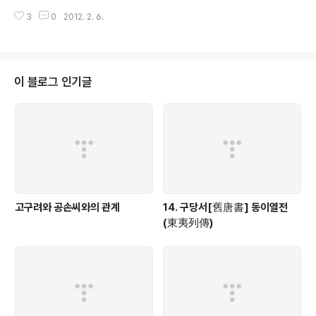
1. ○고려(高麗)[註003] ○ 고려(高麗)의 본래 이름은 고구려(高句麗)이다.
3
0
2012. 2. 6.
우(禹)가 [천하(天下)를] 구주(九州)[註004]로 나눌 적에 기주(冀州) 땅에
예속시..
이 블로그 인기글
고구려와 공손씨와의 관계
14. 구당서[舊唐書] 동이열전
(東夷列傳)