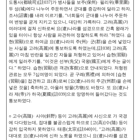
도통사(都統司)[註037]가 병사들을 보주(保州)· 필리위(畢里圍)
두 성(城)에다 나누어 주둔하면서 군대를 증강하여 달라고 하자,
조서(詔書)를 내려 이르기를, “너희들이 군대를 나누어 주둔하
여 변방을 굳게 지키고 있으니, 대단히 갸륵하다. 고려(高麗)가
여러대에 걸쳐 신하로써 요(遼)나라를 섬겼으므로 간혹 왕래가
있을 터이니 항상 사람을 파견하여 정찰하도록 하라.”하였다.
습
현(習顯)으로 하여금 요(遼)나라의 주(州)· 군(郡)을 손에 넣었다
는 사실을 고려(高麗)에 통보하도록 하였는데,[註038] 고려(高
麗)가 마침 반란을 일으킨 자들을 처형하고 있어서 습현(習顯)
에게 일러주기를, “이것은 선부(先父) 국왕(國王)에게 주는 글이
다.” 하였다.
습현(習顯)은 객관(客館)으로 안내되었다. 처형된
관료는 모두 7십여명이 되었다. 곧 구례(舊禮)에 의하여 [습현
(習顯)을] 접견하고 표(表)로써 [요(遼)나라의 주군(州郡)을 손에
넣은 것을] 축하하고, 아울러 방물(方物)도 바쳤다.
또 요(遼)나
라 제(帝)가 하국(夏國)[註039]으로 망명하여 들어갔다는 것도
통보하였다.
○ 고수(高隨)· 사야(斜野) 등이 고려(高麗)에 사신으로 가 국경
에 다다랐는데, 접대를 불공스럽게 하므로 [고(高)]수(隨) 등이
감히 입국하지 못하였다. 태종(太宗)[註040]이,
“고려(高麗)가
대대로 요(遼)나라에 신하 노릇을 하였으니 요(遼)나라를 섬겼