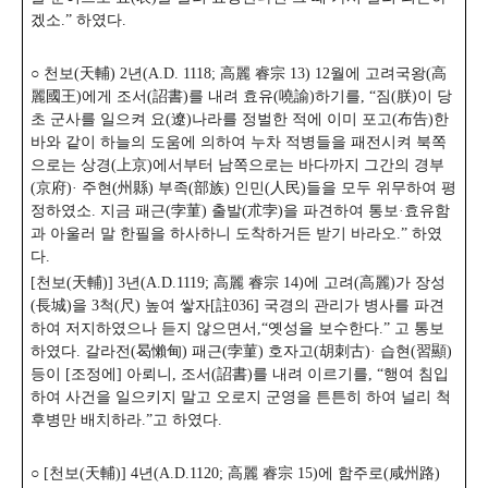
겠소.” 하였다.
○ 천보(天輔) 2년(A.D. 1118; 高麗 睿宗 13) 12월에 고려국왕(高
麗國王)에게 조서(詔書)를 내려 효유(嘵諭)하기를, “짐(朕)이 당
초 군사를 일으켜 요(遼)나라를 정벌한 적에 이미 포고(布告)한
바와 같이 하늘의 도움에 의하여 누차 적병들을 패전시켜 북쪽
으로는 상경(上京)에서부터 남쪽으로는 바다까지 그간의 경부
(京府)· 주현(州縣) 부족(部族) 인민(人民)들을 모두 위무하여 평
정하였소. 지금 패근(孛菫) 출발(朮孛)을 파견하여 통보·효유함
과 아울러 말 한필을 하사하니 도착하거든 받기 바라오.” 하였
다.
[천보(天輔)] 3년(A.D.1119; 高麗 睿宗 14)에 고려(高麗)가 장성
(長城)을 3척(尺) 높여 쌓자[註036] 국경의 관리가 병사를 파견
하여 저지하였으나 듣지 않으면서,“옛성을 보수한다.” 고 통보
하였다. 갈라전(曷懶甸) 패근(孛菫) 호자고(胡刺古)· 습현(習顯)
등이 [조정에] 아뢰니, 조서(詔書)를 내려 이르기를, “행여 침입
하여 사건을 일으키지 말고 오로지 군영을 튼튼히 하여 널리 척
후병만 배치하라.”고 하였다.
○ [천보(天輔)] 4년(A.D.1120; 高麗 睿宗 15)에 함주로(咸州路)