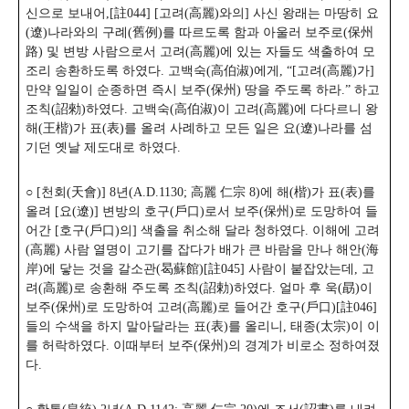
신으로 보내어,[註044] [고려(高麗)와의] 사신 왕래는 마땅히 요
(遼)나라와의 구례(舊例)를 따르도록 함과 아울러 보주로(保州
路) 및 변방 사람으로서 고려(高麗)에 있는 자들도 색출하여 모
조리 송환하도록 하였다. 고백숙(高伯淑)에게, “[고려(高麗)가]
만약 일일이 순종하면 즉시 보주(保州) 땅을 주도록 하라.” 하고
조칙(詔勑)하였다. 고백숙(高伯淑)이 고려(高麗)에 다다르니 왕
해(王楷)가 표(表)를 올려 사례하고 모든 일은 요(遼)나라를 섬
기던 옛날 제도대로 하였다.
○ [천회(天會)] 8년(A.D.1130; 高麗 仁宗 8)에 해(楷)가 표(表)를
올려 [요(遼)] 변방의 호구(戶口)로서 보주(保州)로 도망하여 들
어간 [호구(戶口)의] 색출을 취소해 달라 청하였다. 이해에 고려
(高麗) 사람 열명이 고기를 잡다가 배가 큰 바람을 만나 해안(海
岸)에 닿는 것을 갈소관(曷蘇館)[註045] 사람이 붙잡았는데, 고
려(高麗)로 송환해 주도록 조칙(詔勅)하였다. 얼마 후 욱(勗)이
보주(保州)로 도망하여 고려(高麗)로 들어간 호구(戶口)[註046]
들의 수색을 하지 말아달라는 표(表)를 올리니, 태종(太宗)이 이
를 허락하였다. 이때부터 보주(保州)의 경계가 비로소 정하여졌
다.