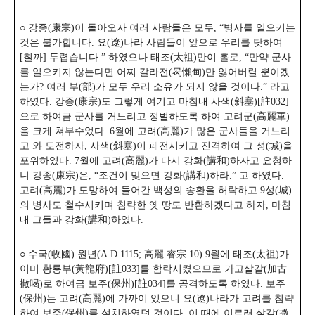
○ 강종(康宗)이 돌아오자 여러 사람들은 모두, “병사를 일으키는
것은 불가합니다. 요(遼)나라 사람들이 앞으로 우리를 탓하여
[칠까] 두렵습니다.” 하였으나 태조(太祖)만이 홀로, “만약 군사
를 일으키지 않는다면 어찌 갈라전(曷懶甸)만 잃어버릴 뿐이겠
는가? 여러 부(部)가 모두 우리 소유가 되지 않을 것이다.” 라고
하였다. 강종(康宗)도 그렇게 여기고 마침내 사색(斜塞)[註032]
으로 하여금 군사를 거느리고 정벌하도록 하여 고려군(高麗軍)
을 크게 쳐부수었다. 6월에 고려(高麗)가 많은 군사들을 거느리
고 와 도전하자, 사색(斜塞)이 패전시키고 진격하여 그 성(城)을
포위하였다. 7월에 고려(高麗)가 다시 강화(講和)하자고 요청하
니 강종(康宗)은, “조건이 맞으면 강화(講和)하라.” 고 하였다.
고려(高麗)가 도망하여 들어간 백성의 송환을 허락하고 9성(城)
의 병사도 철수시키며 침략한 옛 땅도 반환하겠다고 하자, 마침
내 그들과 강화(講和)하였다.
○ 수국(收國) 원년(A.D.1115; 高麗 睿宗 10) 9월에 태조(太祖)가
이미 황룡부(黃龍府)[註033]를 함락시켰으므로 가고살갈(加古
撒喝)로 하여금 보주(保州)[註034]를 공격하도록 하였다. 보주
(保州)는 고려(高麗)에 가까이 있으니 요(遼)나라가 고려를 침략
하여 보주(保州)를 설치하였던 것이다. 이 때에 이르러 살갈(撒