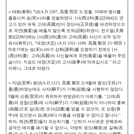
○ 태화(泰和) 7년(A.D.1207; 高麗 熙宗 3) 정월, 이때에 병사를
출동시켜 송(宋)나라를 정벌하였다. [서(西)]하(夏)[註064]도 연
고가 있어 유독 고려(高麗)만이 정단사(正旦使)를 파견하였으므
로 곡연(曲宴)을 베풀지 말도록 조칙(詔勅)하였다. 천수절(天壽
節)[註065]에는 [서(西)]하(夏)와 고려(高麗) 사신이 모두 있자
유사(有司)가, “대정(大定)
(A.D.1161~1189; 高麗 毅宗 15~明宗 1
9)초기에는 송(宋)나라가 강화(講和)를 요청하기 전에도 [서
(西)]하(夏)· 고려(高麗)의 사신들에게 곡연(曲宴)을 베풀어 주었
습니다. 지금도 대정(大定)의 고사(故事)에 따르십시오.” 라고
아뢰니, 그대로 따랐다.
○ 지녕(至寧) 원년(A.D.1213; 高麗 康宗 2) 8월에 왕오(王祦)가
훙(薨)하였는데도 사자(嗣子)가 기복(起復)을 시행하지 않았다.
9월에 선종(宣宗)이 즉위하자 변방관리가 아뢰기를, “고려(高
麗)의 공첩(公牒)에 사자(嗣子)가 기복(起復)하지 아니하여 흉복
(凶服)으로 길(吉)한 조서(詔書)를 받을 수 없으며, 또 상중(喪
中)에 있으면서 표(表)에다 이름을 서명할 수 없다고 합니다.”
하자, 예관(禮官)들이 의논하기를, “신하가 사사로운 은혜로써
공적인 예의를 폐기할 수 없으니, 마땅히 권도(權道)로 길복(吉