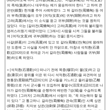
(聘問)하도록 하니 고려왕(高麗王)은, “사갈(斜葛)은 여직(女直)
의 족제(族弟)이니 대우하는 예가 융숭하여야 한다.” 고 하며 큰
은반(銀盤) 한개를 주어 사례하였다.
그 뒤 갈라전(曷懶甸) 등 여
러 부족(部族)들이 모두 [여직(女直)에] 귀부(歸附)하려고 하자
고려(高麗)에서는 이 소식을 듣고 귀부(歸附)하는 것을 원하지
않았다. 이는 [갈라전(曷懶甸)이] 고려(高麗)에 가까워 불리할까
염려스러웠기 때문이었다. [그래서] 사람을 시켜 그들을 불러들
여 [여직(女直)에 귀부(歸附)하는 것을] 중지시켰다.
사갈(斜葛)이 고려(高麗)에 있고 또 갈라(曷懶)[전(甸)]에 왕래하
던 도중에 그 사실을 자세히 안 까닭으로, 마침내 석적환(石適
歡)[註020]으로 하여금 가서 갈라전(曷懶甸) 사람들을 귀부(歸
附)하도록 하였다.
○ [석적환(石適歡)이] 떠나기 전에 목종(穆宗)이 몰(沒)하고 강
종(康宗)이 왕위를 이은 뒤 다시 석적환(石適歡)을 파견하여 성
현통문(星顯統門)[註021]의 군사들을 거느리고 을리골령(乙離
骨嶺)으로 가서 군사를 더 모집하여 활열수(活涅水)[註022]로 나
아가 갈라전(曷懶甸)을 순행하여 배반한 7성(城)을 수습하도록
하였다. [그러자] 고려(高麗)에서 사람이 와,
“꼭 의논해야 할 일
이 있다.” 고 통고하니. 갈라전(曷懶甸) 관속(官屬)인 사륵 상온
(斜勒 詳穩)· 치자보 상온(治刺保 詳穩)[註023]등으로 하여금