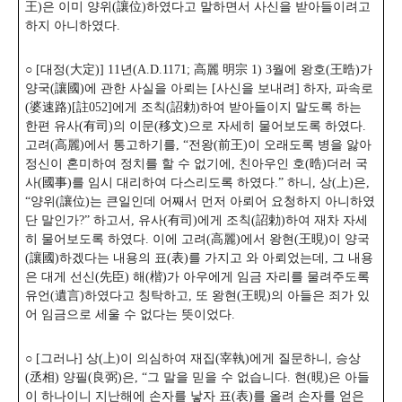
王)은 이미 양위(讓位)하였다고 말하면서 사신을 받아들이려고
하지 아니하였다.
○ [대정(大定)] 11년(A.D.1171; 高麗 明宗 1) 3월에 왕호(王晧)가
양국(讓國)에 관한 사실을 아뢰는 [사신을 보내려] 하자, 파속로
(婆速路)[註052]에게 조칙(詔勅)하여 받아들이지 말도록 하는
한편 유사(有司)의 이문(移文)으로 자세히 물어보도록 하였다.
고려(高麗)에서 통고하기를, “전왕(前王)이 오래도록 병을 앓아
정신이 혼미하여 정치를 할 수 없기에, 친아우인 호(晧)더러 국
사(國事)를 임시 대리하여 다스리도록 하였다.” 하니, 상(上)은,
“양위(讓位)는 큰일인데 어째서 먼저 아뢰어 요청하지 아니하였
단 말인가?” 하고서, 유사(有司)에게 조칙(詔勅)하여 재차 자세
히 물어보도록 하였다. 이에 고려(高麗)에서 왕현(王晛)이 양국
(讓國)하겠다는 내용의 표(表)를 가지고 와 아뢰었는데, 그 내용
은 대게 선신(先臣) 해(楷)가 아우에게 임금 자리를 물려주도록
유언(遺言)하였다고 칭탁하고, 또 왕현(王晛)의 아들은 죄가 있
어 임금으로 세울 수 없다는 뜻이었다.
○ [그러나] 상(上)이 의심하여 재집(宰執)에게 질문하니, 승상
(丞相) 양필(良弼)은,
“그 말을 믿을 수 없습니다. 현(晛)은 아들
이 하나이니 지난해에 손자를 낳자 표(表)를 올려 손자를 얻은