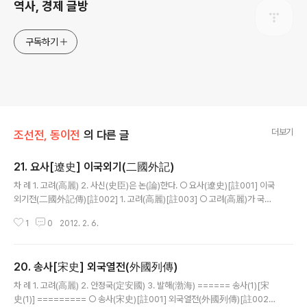
역사, 경제 글방
구독하기
더보기
조선전, 동이전
의 다른 글
21. 요사[遼史] 이국외기(二國外記)
글 내용
차 례 1. 고려(高麗) 2. 사신(史臣)은 논(論)한다. ○ 요사(遼史)[註001] 이국
외기전(二國外記傳)[註002] 1. 고려(高麗)[註003] ○ 고려(高麗)가 국가
를 세운 이후부터 왕위(王位)를 대대로 계승하여 재위(在位)의 길고 짧음과 인
1
0
2012. 2. 6.
민(人民)ㆍ토전(土田) 등에 대해서는 역대의 [사적(史籍)에] ..
20. 송사[宋史] 외국열전(外國列傳)
글 내용
차 례 1. 고려(高麗) 2. 안정국(定安國) 3. 발해(渤海) ====== 송사(1)[宋
史(1)] ========= ○ 송사(宋史)[註001] 외국열전(外國列傳)[註002]