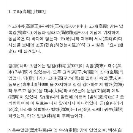
1. 고려(高麗)[註003]
○ 고려왕(高麗王)은 왕해(王楷)[註004]이다. 고려(高麗) 땅은 압
록강(鴨綠江) 이동과 갈라로(曷懶路)[註005] 이남에 위치하여
동남쪽은 다 바다에 닿는다. 요(遼)나라 때부터 세시(歲時)마다
사신을 보내어 조공(朝貢)하였는데[註006] 그 사실은 『요사(遼
史)』에 실려있다.
당(唐)나라 초엽에는 말갈(靺鞨)[註007]이 속말(粟末)· 흑수(黑
水) 2부(部)가 있었는데, 모두 고려(高[구,句]麗)에 신속(臣屬)되
었었다. 당(唐)나라가 고려(高[구,句]麗)를 멸하자 속말(粟末)이
동모산(東牟山)[註008]을 차지하고 점점 강대하여져 발해(渤海)
라 부르고 성(姓)을 대씨(大氏)라 하였는데 문물(文物)과 예악
(禮樂)이 있었다. 당(唐)나라 말엽에 이르러 [발해(渤海)는] 차츰
쇠퇴하여져 이 뒤로는 다시 알려지지 아니하였다. 금(金)나라가
요(遼)나라를 정벌하자 발해(渤海)는 [금(金)나라에] 귀부(歸附)
하였는데, 대개 말갈(靺鞨)의 후예들이다.
○ 흑수말갈(黑水靺鞨)은 옛 숙신(肅愼) 땅에 있었으며, 백산(白