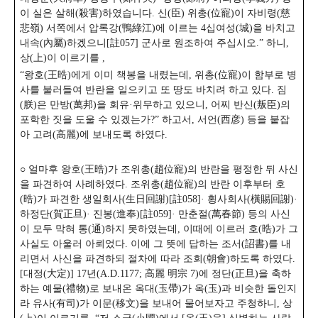
이 실은 살해(殺害)하였습니다. 신(臣) 위총(位寵)이 자비령(慈
悲嶺) 서쪽에서 압록강(鴨綠江)에 이르는 4십여성(城)을 바치고
내속(內屬)하겠으니[註057] 군사로 원조하여 주십시오.” 하니,
상(上)이 이르기를 ,
“왕호(王晧)에게 이미 책봉을 내렸는데, 위총(位寵)이 함부로 병
사를 불러들여 반란을 일으키고 또 땅도 바치려 하고 있다. 짐
(朕)은 만방(萬邦)을 회유·위무하고 있으니, 어찌 반신(叛臣)의
포학한 짓을 도울 수 있겠는가?” 하고서, 서언(西彦) 등을 붙잡
아 고려(高麗)에 보내도록 하였다.
○ 얼마후 왕호(王晧)가 조위총(趙位寵)의 반란을 평정한 뒤 사신
을 파견하여 사례하였다. 조위총(趙位寵)의 반란 이후부터 호
(晧)가 파견한 생일회사(生日回謝)[註058]· 횡사회사(橫賜回謝)·
하정단(賀正旦)· 진봉(進奉)[註059]· 만춘절(萬春節) 등의 사신
이 모두 막혀 통(通)하지 못하였는데, 이때에 이르러 호(晧)가 그
사실도 아울러 아뢰었다. 이에 그 뜻에 답하는 조서(詔書)를 내
리면서 사신을 파견하되 절차에 따라 조회(朝會)하도록 하였다.
[대정(大定)] 17년(A.D.1177; 高麗 明宗 7)에 정단(正旦)을 축하
하는 예물(禮物)로 보내온 옥대(玉帶)가 옥(玉)과 비슷한 돌인지
라 유사(有司)가 이문(移文)을 보내어 물어보자고 주청하니, 상