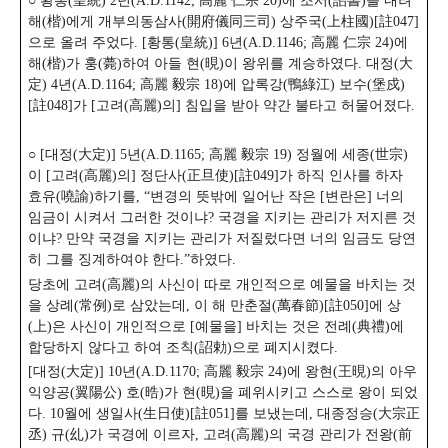
○ 황통(皇統) 2년(A.D.1142; 高麗 仁宗 20)에 조서(詔書)를 내려
해(楷)에게 개부의동삼사(開府儀同三司) 상주국(上柱國)[註047]
으로 올려 주었다.
[황통(皇統)] 6년(A.D.1146; 高麗 仁宗 24)에
해(楷)가 훙(薨)하여 아들 현(晛)이 왕위를 계승하였다. 대정(大
定) 4년(A.D.1164; 高麗 毅宗 18)에 압록강(鴨綠江) 보수(堡戍)
[註048]가 [고려(高麗)의] 침입을 받아 약간 불타고 허물어졌다.
○ [대정(大定)] 5년(A.D.1165; 高麗 毅宗 19) 정월에 세종(世宗)
이 [고려(高麗)의] 정단사(正旦使)[註049]가 하직 인사를 하자
효유(嘵諭)하기를, “변경의 뜻밖에 일어난 작은 [변란은] 너의
임금이 시켜서 그러한 것이냐? 국경을 지키는 관리가 저지른 것
이냐? 만약 국경을 지키는 관리가 저질렀다면 너의 임금도 당연
히 그를 징계하여야 한다.”하였다.
당초에 고려(高麗)의 사신이 따로 개인적으로 예물을 바치는 것
을 상례(常例)로 삼았는데, 이 해 만춘절(萬春節)[註050]에 상
(上)은 사신이 개인적으로 [예물을] 바치는 것은 전례(典禮)에
합당하지 않다고 하여 조칙(詔勅)으로 폐지시켰다.
[대정(大定)] 10년(A.D.1170; 高麗 毅宗 24)에 왕현(王晛)의 아우
익양공(翼陽公) 호(晧)가 현(晛)을 폐위시키고 스스로 왕이 되었
다. 10월에 생일사(生日使)[註051]를 보냈는데, 대종정승(大宗正
丞) 규(乣)가 국경에 이르자, 고려(高麗)의 국경 관리가 전왕(前