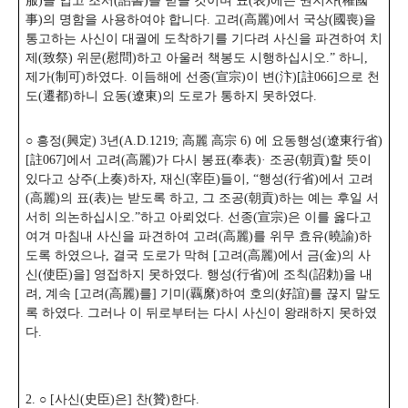
服)을 입고 조서(詔書)를 받을 것이며 표(表)에는 권지사(權國
事)의 명함을 사용하여야 합니다. 고려(高麗)에서 국상(國喪)을
통고하는 사신이 대궐에 도착하기를 기다려 사신을 파견하여 치
제(致祭) 위문(慰問)하고 아울러 책봉도 시행하십시오.” 하니,
제가(制可)하였다. 이듬해에 선종(宣宗)이 변(汴)[註066]으로 천
도(遷都)하니 요동(遼東)의 도로가 통하지 못하였다.
○ 흥정(興定) 3년(A.D.1219; 高麗 高宗 6) 에 요동행성(遼東行省)
[註067]에서 고려(高麗)가 다시 봉표(奉表)· 조공(朝貢)할 뜻이
있다고 상주(上奏)하자, 재신(宰臣)들이,
“행성(行省)에서 고려
(高麗)의 표(表)는 받도록 하고, 그 조공(朝貢)하는 예는 후일 서
서히 의논하십시오.”하고 아뢰었다. 선종(宣宗)은 이를 옳다고
여겨 마침내 사신을 파견하여 고려(高麗)를 위무 효유(曉諭)하
도록 하였으나, 결국 도로가 막혀 [고려(高麗)에서 금(金)의 사
신(使臣)을] 영접하지 못하였다. 행성(行省)에 조칙(詔勅)을 내
려, 계속 [고려(高麗)를] 기미(覊縻)하여 호의(好誼)를 끊지 말도
록 하였다. 그러나 이 뒤로부터는 다시 사신이 왕래하지 못하였
다.
2. ○ [사신(史臣)은] 찬(贊)한다.