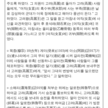
주도록 하였다. 그 의원이 고려(高麗)로 돌아가 고려(高麗) 사람
들에게, “여직(女直)의 흑수부(黑水部)에 사는 부족(部族)은 날
로 강성하여 군대가 더욱 정예화되고 해마다 풍년이 든다.” 고
하였다. 고려왕(高麗王)은 그 말을 듣고 마침내 여직(女直)에 사
신을 파견하였다. 얼마 후 호석래(胡石來)는 [여직(女直)에] 귀
부(歸附)하고, 마침내는 을리골령(乙離骨嶺) 동쪽의 여러 부족
(部族)들을 거느리고 모두 [여직(女直)에] 귀부(歸附)하도록 하
였다.
○ 목종(穆宗) 10년(年) 계미(癸未)(1103)에 아소(阿踈)[註017]가
요(遼)나라에서 그의 무리 달기(達紀)를 시켜 갈라전(曷懶甸)[註
018] 사람들을 유혹[·선동하니] 갈라전(曷懶甸) 사람들이 그를
체포하였다. 목종(穆宗)은 달기(達紀)를 고려(高麗)에 보내주면
서 고려왕(高麗王)에게, “앞서 그대의 변방에 난리를 일으켰던
자는 모두 이런 무리들이었다.” 고 말하였다.
○ 소해리(蕭海里)[註019]를 쳐부순 뒤에는 알로한(斡魯罕)으로
하여금 고려(高麗)에 가서 승전을 통보하도록 하니, 고려(高麗)
에서도 사신을 보내와 승전을 축하하였다. 얼마 안되어 또 사갈
(斜葛)과 알로한(斡魯罕) 등으로 하여금 [고려(高麗)에] 가 빙문