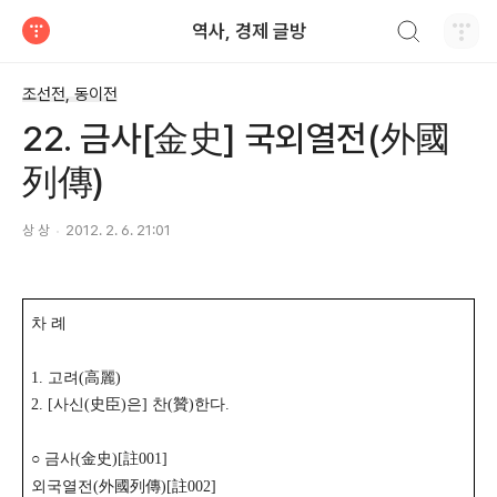
검색하기
역사, 경제 글방
티스토리
조선전, 동이전
22. 금사[金史] 국외열전(外國
列傳)
상 상
2012. 2. 6. 21:01
차 례
1. 고려(高麗)
2. [사신(史臣)은] 찬(贊)한다.
○ 금사(金史)[註001]
외국열전(外國列傳)[註002]