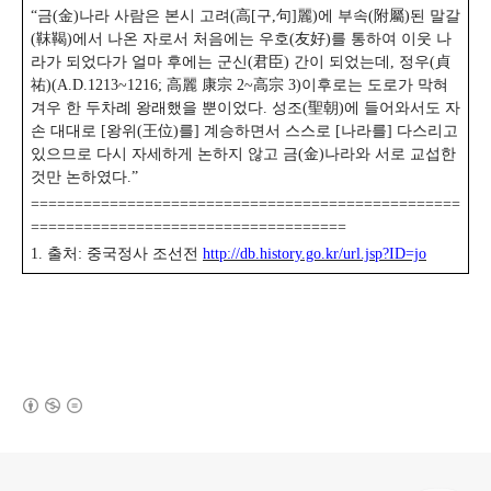
“금(金)나라 사람은 본시 고려(高[구,句]麗)에 부속(附屬)된 말갈
(靺鞨)에서 나온 자로서 처음에는 우호(友好)를 통하여 이웃 나
라가 되었다가 얼마 후에는 군신(君臣) 간이 되었는데, 정우(貞
祐)(A.D.1213~1216; 高麗 康宗 2~高宗 3)이후로는 도로가 막혀
겨우 한 두차례 왕래했을 뿐이었다. 성조(聖朝)에 들어와서도 자
손 대대로 [왕위(王位)를] 계승하면서 스스로 [나라를] 다스리고
있으므로 다시 자세하게 논하지 않고 금(金)나라와 서로 교섭한
것만 논하였다.”
=================================================
====================================
1. 출처: 중국정사 조선전
http://db.history.go.kr/url.jsp?ID=jo
(새창열림)
로그 정보