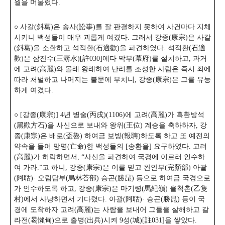
월을 머물렀다.
○ 사갈(斜葛)은 송사(訟事)를 잘 판결하지 못하여 사건마다 지체
시키니 백성들이 매우 괴롭게 여겼다. 그래서 강종(康宗)은 사갈
(斜葛)을 소환하고 석적환(石適歡)을 파견하였다. 석적환(石適
歡)은 삼잔수(三潺水)[註030]에다 막부(幕府)를 설치하고, 과거
에 고려(高麗)와 몰래 왕래하여 난리를 조성한 사람은 즉시 죄에
따라 처벌하고 나머지는 불문에 부치니, 강종(康宗)은 그를 유능
하게 여겼다.
○ [강종(康宗)] 4년 병술(丙戌)(1106)에 고려(高麗)가 흑환방석
(黑歡方石)을 사신으로 보내와 왕위(王位) 계승을 축하하자, 강
종(康宗)은 배로(盃魯) 하여금 보빙(報聘)하도록 하고 또 예전의
약속을 들어 망명(亡命)한 백성들의 [송환을] 요구하였다. 고려
(高麗)가 허락하면서, “사신을 파견하여 국경에 이르러 인수하
여 가라.”
고 하니, 강종(康宗)은 이를 믿고 완안부(完顏部) 아괄
(阿聒)· 오림답부(烏林荅部) 승곤(勝昆) 등으로 하여금 국경으로
가 인수하도록 하고, 강종(康宗)은 마기령(馬紀嶺) 을척촌(乙隻
村)에서 사냥하면서 기다렸다. 아괄(阿聒)· 승곤(勝昆) 등이 국
경에 도착하자 고려(高麗)는 사람을 보내어 그들을 살해하고 갈
라전(曷懶甸)으로 출병(出兵)시켜 9성(城)[註031]을 쌓았다.