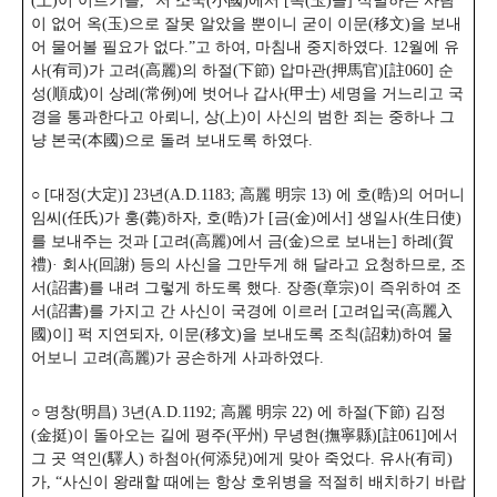
(上)이 이르기를, “저 소국(小國)에서 [옥(玉)을] 식별하는 사람
이 없어 옥(玉)으로 잘못 알았을 뿐이니 굳이 이문(移文)을 보내
어 물어볼 필요가 없다.”고 하여, 마침내 중지하였다.
12월에 유
사(有司)가 고려(高麗)의 하절(下節) 압마관(押馬官)[註060] 순
성(順成)이 상례(常例)에 벗어나 갑사(甲士) 세명을 거느리고 국
경을 통과한다고 아뢰니, 상(上)이 사신의 범한 죄는 중하나 그
냥 본국(本國)으로 돌려 보내도록 하였다.
○ [대정(大定)] 23년(A.D.1183; 高麗 明宗 13) 에 호(晧)의 어머니
임씨(任氏)가 훙(薨)하자, 호(晧)가 [금(金)에서] 생일사(生日使)
를 보내주는 것과 [고려(高麗)에서 금(金)으로 보내는] 하례(賀
禮)· 회사(回謝) 등의 사신을 그만두게 해 달라고 요청하므로, 조
서(詔書)를 내려 그렇게 하도록 했다. 장종(章宗)이 즉위하여 조
서(詔書)를 가지고 간 사신이 국경에 이르러 [고려입국(高麗入
國)이] 퍽 지연되자, 이문(移文)을 보내도록 조칙(詔勅)하여 물
어보니 고려(高麗)가 공손하게 사과하였다.
○ 명창(明昌) 3년(A.D.1192; 高麗 明宗 22) 에 하절(下節) 김정
(金挺)이 돌아오는 길에 평주(平州) 무녕현(撫寧縣)[註061]에서
그 곳 역인(驛人) 하첨아(何添兒)에게 맞아 죽었다. 유사(有司)
가, “사신이 왕래할 때에는 항상 호위병을 적절히 배치하기 바랍