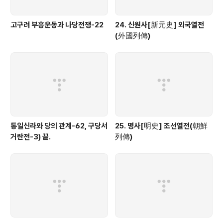
고구려 부흥운동과 나당전쟁-22
24. 신원사[新元史] 외국열전
(外國列傳)
통일신라와 당의 관계-62, 구당서
25. 명사[明史] 조선열전(朝鮮
거란전-3) 끝.
列傳)