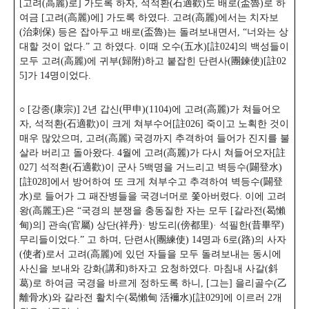
[고려(高麗)로] 가도록 하자, 석적환(石適歡)도 배로(盃魯)로 하
여금 [고려(高麗)에] 가도록 하였다. 고려(高麗)에서는 치자보
(治刺保) 등은 잡아두고 배로(盃魯)는 돌려보내면서, “너와는 상
대할 것이 없다.”
고 하였다. 이때 오수(五水)[註024]의 백성들이
모두 고려(高麗)에 귀부(歸附)하고 붙잡힌 단련사(團鍊使)[註02
5]가 14명이었다.
○ [강종(康宗)] 2년 갑신(甲申)(1104)에 고려(高麗)가 쳐들어오
자, 석적환(石適歡)이 크게 쳐부수어[註026] 죽이고 노획한 것이
매우 많았으며, 고려(高麗) 국경까지 추격하여 들어가 진지를 불
살라 버리고 돌아왔다. 4월에 고려(高麗)가 다시 쳐들어오자[註
027] 석적환(石適歡)이 군사 5백명을 거느리고 벽등수(闢登水)
[註028]에서 방어하여 또 크게 쳐부수고 추격하여 벽등수(闢登
水)로 들어가 그 패잔병들을 국경너머로 쫓아버렸다. 이에 고려
왕(高麗王)은 “국경의 분쟁을 충동질한 자는 모두 [갈라전(曷懶
甸)의] 관속(官屬) 상단(祥丹)· 방도리(傍都里)· 석필한(昔畢罕)
무리들이었다.” 고 하며, 단련사(團練使) 14명과 6로(路)의 사자
(使者)로서 고려(高麗)에 있던 자들을 모두 돌려보내는 동시에
사신을 보내와 강화(講和)하자고 요청하였다. 마침내 사갈(斜
葛)로 하여금 국경을 바르게 정하도록 하니, [그는] 을리골수(乙
離骨水)와 갈라전 활치수(曷懶甸 活襧水)[註029]에 이르러 2개