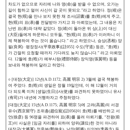
차도가 없으므로 자리에 나와 명(命)을 받을 수 없으며, 오가는
길이 험하고 멀어 사신이 갈 곳이 못되오.”라고 하였다. 정(靖)은
결국 현(晛)을 만나 보지 못한 채 조서(詔書)를 호(晧)에게 주고,
현(晛)의 표(表)를 전달받아 가지고 와 아뢰었는데, 그 내용은 지
난번 표(表)와 대략 같았다. 정(靖)이 돌아온 뒤 상(上)이 대신
(大臣)들에게 하문하니 모두들, “현(晛)의 표(表)가 이러하니 이
제 책봉하여 주는 것이 옳습니다.” 라고 하였으나, 승상(丞相) 양
필(良弼) ·평장정사(平章政事)[註055] 수도(守道) 등은,
“호(晧)
가 간절히 요청할 때까지 기다려도 늦지 않습니다.” 라고 아뢰었
다. 12월에 호(晧)가 예부시랑(禮部侍郞) 장익명(張翼明) 등을
보내와 책봉하여 달라고 하였다.
○ [대정(大定)] 12년(A.D.1172; 高麗 明宗 2) 3월에 결국 책봉하
여 주었다. 호(晧)의 생일은 정월 19일인데, 이 해 12월이 거의
다 되도록 미처 [생일(生日)]사(使)를 파견하지 못하였더니 유사
(有司)가 내년에 거행하자고 주청하였다.
[대정(大定)] 15년(A.D.1175; 高麗 明宗 5)에 고려(高麗)의 서경
유수(西京留守) 조위총(趙位寵)[註056]이 호(晧)를 배반하고 서
언(徐彦) 등 96명을 파견하여 표(表)를 올려 아뢰기를, “전왕(前
王)이 사실은 [임금 자리를] 피하여 양위(讓位)한 것이 아니라
대장군(大將軍) 정중부(鄭仲夫)· 낭장(郞將) 이의방(李義方) 등