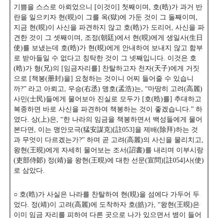
기쁨을 스스로 아뢰었으니 [이것이] 첫째이며, 호(晧)가 과거 반
란을 일으키자 현(晛)이 그를 옥(獄)에 가둔 것이 그 둘째이며,
지금 현(晛)이 사신을 파견하지 않고 호(晧)가 도리어, 사신을 파
견한 것이 그 셋째이며, 조정(朝廷)에서 현(晛)에게 생일사(生日
使)를 보냈는데 호(晧)가 현(晛)에게 안내하여 보내지 않고 함부
로 받아들일 수 없다고 칭탁한 것이 그 넷째입니다. 이것은 호
(晧)가 형(兄)의 [임금자리를] 찬탈하고자 천자(天子)에게 거짓
으로 [책봉(册封)을] 요청하는 것이니 어찌 들어줄 수 있습니
까?”
라고 아뢰고, 우승(右丞) 맹호(孟浩)는, “마땅히 고려(高麗)
사민(士民)들에게 물어보아 진실로 모두가 [호(晧)를] 추대하고
복종하면 바로 사신을 파견하여 책봉하는 것이 좋겠습니다.” 하
였다. 상(上)은, “한 나라의 임금을 책봉하면서 백성들에게 물어
본다면, 이는 맹안모극(猛安謀克)[註053]을 제배(除拜)하는 것
과 무엇이 다르겠는가?” 하며 곧 고려(高麗)의 사신을 물리치고,
왕현(王晛)에게 자세히 물어보는 조서(詔書)를 내리며 이부시랑
(吏部侍郞) 정(靖)을 왕현(王晛)에 대한 선문(宣問)[註054]사(使)
로 삼았다.
○ 호(晧)가 사실은 나라를 찬탈하여 현(晛)을 섬에다 가두어 두
었다. 정(靖)이 고려(高麗)에 도착하자 호(皓)가, “왕현(王晛)은
이미 임금 자리를 피하여 다른 곳으로 나가 있으면서 병이 들어