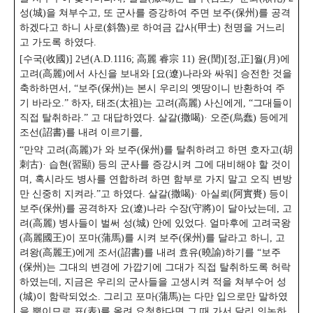
성(城)을 쳐부수고, 또 군사를 증강하여 주면 보주(保州)를 공격
하겠다고 하니 사로(斜魯)로 하여금 갑사(甲士) 천명을 거느리
고 가도록 하였다.
[수국(收國)] 2년(A.D.1116; 高麗 睿宗 11) 윤(閏)[정,正]월(月)에
고려(高麗)에서 사신을 보내와 [요(遼)나라와 싸워] 승전한 것을
축하하면서, “보주(保州)는 본시 우리의 옛땅이니 반환하여 주
기 바라오.” 하자, 태조(太祖)는 고려(高麗) 사신에게, “그대들이
직접 탈취하라.” 고 대답하였다. 살갈(撒喝)· 오준(烏蠢) 등에게
조선(詔書)를 내려 이르기를,
“만약 고려(高麗)가 와 보주(保州)를 탈취하려고 하면 호자고(胡
刺古)· 습현(習顯) 등의 군사를 증강시켜 그에 대비해야 할 것이
며, 혹시라도 병사를 연합하려 하면 함부로 가지 말고 오직 변방
만 신중히 지켜라.”고 하였다. 살갈(撒喝)· 아실뢰(阿實賚) 등이
보주(保州)를 공격하자 요(遼)나라 수장(守將)이 달아났는데, 고
려(高麗) 병사들이 벌써 성(城) 안에 있었다. 얼마후에 고려국왕
(高麗國王)이 포마(蒲馬)를 시켜 보주(保州)를 달라고 하니, 고
려왕(高麗王)에게 조서(詔書)를 내려 효유(曉諭)하기를 “보주
(保州)는 그대의 변경에 가깝기에 그대가 직접 탈취하도록 허락
하였는데, 지금은 우리의 군사들을 고생시켜 적을 쳐부수어 성
(城)이 함락되었소. 그리고 포마(蒲馬)는 다만 입으로만 말하였
을 뿐이므로 표(表)를 올려 요청한다면 그 때 가서 달리 의논하