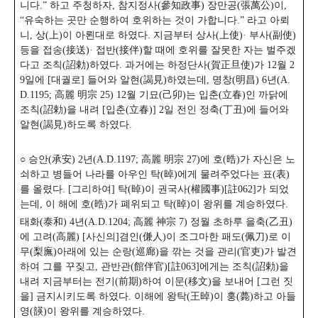
니다.” 하고 주청하자, 참지정사(參知政事) 장만공(張萬公)이,
“유숙하는 곳만 순행하여 호위하는 것이 가합니다.” 라고 아뢰
니, 상(上)이 아뢴대로 하였다. 지금부터 상사(上使)· 부사(副使)
등을 접송(接送)· 접반(接伴)할 때에 호위를 잘못한 자는 벌주겠
다고 조칙(詔勅)하였다.
과거에는 하정단사(賀正旦使)가 12월 2
9일에 [대궐로] 들어와 알현(謁見)하였는데, 명창(明昌) 6년(A.
D.1195; 高麗 明宗 25) 12월 기묘(己卯)는 입춘(立春)인 까닭에
조칙(詔勅)을 내려 [입춘(立春)] 2일 전인 정축(丁丑)에 들어와
알현(謁見)하도록 하였다.
○ 승안(承安) 2년(A.D.1197; 高麗 明宗 27)에 호(晧)가 자신은 노
쇠하고 병들어 나라를 아우인 탁(晫)에게 물려주었다는 표(表)
를 올렸다. [그리하여] 탁(晫)이 권국사(權國事)[註062]가 되었
는데, 이 해에 호(晧)가 폐위되고 탁(晫)이 왕위를 계승하였다.
태화(泰和) 4년(A.D.1204; 高麗 神宗 7) 정월 초하루 을축(乙丑)
에 고려(高麗) [사신의]겸인(傔人)이 조그마한 패도(佩刀)로 이
무(梨廡)아래에 있는 순랑(巡廊)을 깎는 것을 관리(官吏)가 발견
하여 그를 꾸짖고, 관반관(館伴官)[註063]에게는 조칙(詔勅)을
내려 지금부터는 전기(前期)하여 이문(移文)을 보내어 [그런 짓
을] 금지시키도록 하였다.
이해에 왕탁(王晫)이 훙(薨)하고 아들
영(韺)이 왕위를 계승하였다.