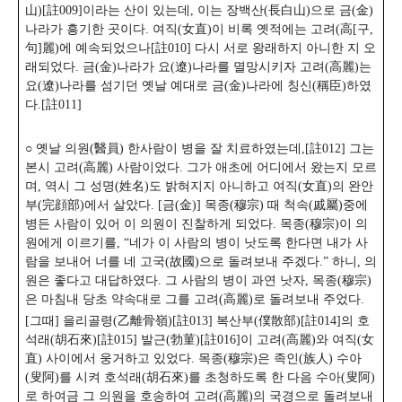
山)[註009]이라는 산이 있는데, 이는 장백산(長白山)으로 금(金)
나라가 흥기한 곳이다.
여직(女直)이 비록 옛적에는 고려(高[구,
句]麗)에 예속되었으나[註010] 다시 서로 왕래하지 아니한 지 오
래되었다. 금(金)나라가 요(遼)나라를 멸망시키자 고려(高麗)는
요(遼)나라를 섬기던 옛날 예대로 금(金)나라에 칭신(稱臣)하였
다.[註011]
○ 옛날 의원(醫員) 한사람이 병을 잘 치료하였는데,[註012] 그는
본시 고려(高麗) 사람이었다. 그가 애초에 어디에서 왔는지 모르
며, 역시 그 성명(姓名)도 밝혀지지 아니하고 여직(女直)의 완안
부(完顔部)에서 살았다. [금(金)] 목종(穆宗) 때 척속(戚屬)중에
병든 사람이 있어 이 의원이 진찰하게 되었다. 목종(穆宗)이 의
원에게 이르기를,
“네가 이 사람의 병이 낫도록 한다면 내가 사
람을 보내어 너를 네 고국(故國)으로 돌려보내 주겠다.” 하니, 의
원은 좋다고 대답하였다. 그 사람의 병이 과연 낫자, 목종(穆宗)
은 마침내 당초 약속대로 그를 고려(高麗)로 돌려보내 주었다.
[그때] 을리골령(乙離骨嶺)[註013] 복산부(僕散部)[註014]의 호
석래(胡石來)[註015] 발근(勃菫)[註016]이 고려(高麗)와 여직(女
直) 사이에서 웅거하고 있었다. 목종(穆宗)은 족인(族人) 수아
(叟阿)를 시켜 호석래(胡石來)를 초청하도록 한 다음 수아(叟阿)
로 하여금 그 의원을 호송하여 고려(高麗)의 국경으로 돌려보내