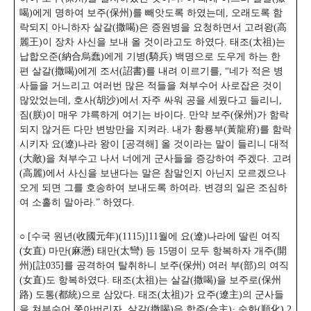
喝)에게 명하여 보주(保州)를 빼앗도록 하였는데, 오래도록 함
락되지 아니하자 살갈(撒喝)은 증원병을 요청하면서 고려왕(高
麗王)이 장차 사신을 보내 올 것이라고도 하였다. 태조(太祖)는
납합오준(納合烏蠢)에게 기병(騎兵) 백명으로 도우게 하는 한
편 살갈(撒喝)에게 조서(詔書)를 내려 이르기를,
“네가 적은 병
사들을 거느리고 여러번 많은 적들을 쳐부수어 사로잡은 것이
많았었는데, 호사(胡沙)에서 자주 싸워 공을 세웠다고 들리니,
짐(朕)이 매우 갸륵하게 여기는 바이다. 만약 보주(保州)가 함락
되지 않거든 다만 변방만을 지켜라. 내가 황룡부(黃龍府)를 함락
시키자 요(遼)나라 왕이 [공격해] 올 것이라는 말이 들리니 대적
(大敵)을 쳐부수고 나서 너에게 군사들을 증강하여 주겠다. 고려
(高麗)에서 사신을 보낸다는 말은 참말인지 아닌지 모르겠으나
오게 되면 그를 호송하여 보내도록 하여라. 변경의 일은 조심하
여 소홀히 말아라.”
하였다.
○ [수국 원년(收國元年)(1115)]11월에 요(遼)나라에 딸린 여직
(女直) 마만(麻懣) 태만(太彎) 등 15명이 모두 항복하자 개주(開
州)[註035]를 공격하여 탈취하니 보주(保州) 여러 부(部)의 여직
(女直)도 항복하였다. 태조(太祖)는 살갈(撒喝)을 보주로(保州
路) 도통(都統)으로 삼았다. 태조(太祖)가 요주(遼主)의 군사들
을 쳐부수어 쫓아버리자, 살갈(撒喝)은 합주(合主)· 순화(順化) 2