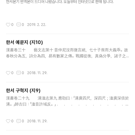
한서본기 번역본이 드디어 나왔습니다. 오늘부터 인터넷으로 판매 됩니다.
작성시간
0
0
2019. 2. 22.
한서 예문지 (지10)
글 내용
漢書卷三十 藝文志第十 昔仲尼沒而微言絕，七十子喪而大義乖。故
春秋分為五，詩分為四，易有數家之傳。戰國從衡，真偽分爭，諸子之
言紛然殽亂。至秦患之，乃燔滅文章，以愚黔首。漢興，改秦之敗，大
收篇籍，廣開獻書之路。迄孝武世，書缺簡脫，禮壞樂崩，聖上喟然而
작성시간
0
0
2018. 11. 29.
稱曰..
한서 구혁지 (지9)
글 내용
漢書卷二十九 溝洫志第九 應劭曰：「溝廣四尺，深四尺；洫廣深倍於
溝。」師古曰：「洫音許域反。」 ． ． ． ． ． ． ． ． ． ．
． ． ． ． ． ． ． ． 夏書：禹堙洪水十三年，過家不入
門。陸行載車，水行乘舟，泥行乘毳，山行則梮，以別九州；隨..
작성시간
0
0
2018. 11. 29.