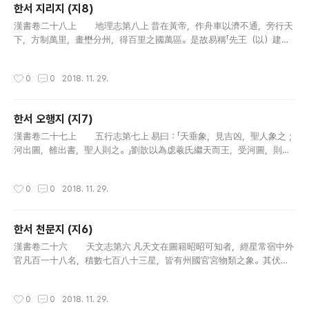
한서 지리지 (지8)
글 내용
漢書卷二十八上 地理志第八上 昔在黃帝，作舟車以濟不通，旁行天
下，方制萬里，畫壄分州，得百里之國萬區。是故易稱「先王（以）建萬
國，親諸侯」，書云「協和萬國」，此之謂也。堯遭洪水，褱山襄陵，天下
分絕，為十二州，使禹治之。水土既平，更制九州，列五服，任土作..
작성시간
0
0
2018. 11. 29.
한서 오행지 (지7)
글 내용
漢書卷二十七上 五行志第七上 易曰：「天垂象，見吉凶，聖人象之；
河出圖，雒出書，聖人則之。」劉歆以為虙羲氏繼天而王，受河圖，則而
畫之，八卦是也；禹治洪水，賜雒書，法而陳之，洪範是也。聖人行其
道而寶其真。降及于殷，箕子在父師位而典之。周既克殷，以箕子歸，..
작성시간
0
0
2018. 11. 29.
한서 천문지 (지6)
글 내용
漢書卷二十六 天文志第六 凡天文在圖籍昭昭可知者，經星常宿中外
官凡百一十八名，積數七百八十三星，皆有州國官宮物類之象。其伏見
蚤晚，邪正存亡，虛實闊陿，及五星所行，合散犯守，陵歷鬬食，彗孛
飛流，日月薄食，暈適背穴，抱珥&#160299;蜺，迅雷風祅，怪雲變
작성시간
0
0
2018. 11. 29.
氣：此皆陰..