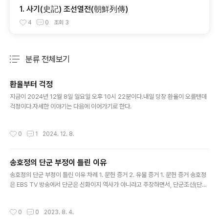
1. 사기(史記) 조선열전(朝鮮列傳)
4
0
조회
3
분류 전체보기
주요 글 목록
환율부터 걱정
글 내용
지금이 2024년 12월 8일 일요일 오후 10시 22분이다.내일 당장 환율이 오를텐데
걱정이다.자세한 이야기는 다음에 이어가기로 한다.
작성시간
0
1
2024. 12. 8.
송호정의 단군 부정이 틀린 이유
글 내용
송호정의 단군 부정이 틀린 이유 차례 1. 문헌 증거 2. 유물 증거 1. 문헌 증거 송호정
은 EBS TV 방송에서 단군은 신화이지 역사가 아니라고 주장하면서, 단군조선(단군
이 세운 조선)도 신화이지 역사가 아니라고 주장하였다. 즉 단군의 탄생과정이 신화
로 되어 있기 때문에 단군은 (신이지) 실존 인물이 아니고 따라서 단군이 세운 단군조
작성시간
0
0
2023. 8. 4.
선도 존재하지 않았다는 것이다. 그 근거로 삼국유사에 나오는 단군 이야기를 들고