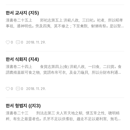
한서 교사지 (지5)
글 내용
漢書卷二十五上 郊祀志第五上 洪範八政，三曰祀。祀者，所以昭孝
事祖，通神明也。旁及四夷，莫不修之；下至禽獸，豺獺有祭。是以聖
王為之典禮。民之精爽不貳，齊肅聰明者，神或降之，在男曰覡，在女
曰巫，使制神之處位，為之牲器。使先聖之後，能知山川，敬於禮儀，
작성시간
0
0
2018. 11. 29.
明神..
한서 식화지 (지4)
글 내용
漢書卷二十四上 食貨志第四上(食) 洪範八政，一曰食，二曰貨。食
謂農殖嘉穀可食之物，貨謂布帛可衣，及金刀龜貝，所以分財布利通有
無者也。二者，生民之本，興自神農之世。「斲木為耜，煣木為耒，耒
（㠯）〔耨〕之利以教天下」，而食足；「日中為市，致天下之民，聚天下..
작성시간
0
0
2018. 11. 29.
한서 형법지 ((지3)
글 내용
漢書卷二十三 刑法志第三 夫人宵天地之䫉，懷五常之性，聰明精
粹，有生之最靈者也。爪牙不足以供耆欲，趨走不足以避利害，無毛羽
以禦寒暑，必將役物以為養，任智而不恃力，此其所以為貴也。故不仁