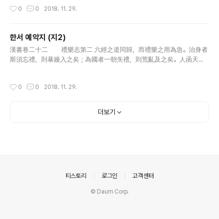
愛則不能羣，不能羣則不勝物，不勝物則養不足。羣而不足，爭心將
작성시간
0
0
2018. 11. 29.
作，上聖..
한서 예악지 (지2)
글 내용
漢書卷二十二 禮樂志第二 六經之道同歸，而禮樂之用為急。治身者
斯須忘禮，則暴嫚入之矣；為國者一朝失禮，則荒亂及之矣。人函天地
陰陽之氣，有喜怒哀樂之情。天稟其性而不能節也，聖人能為之節而不
能絕也，故象天地而制禮樂，所以通神明，立人倫，正情性，節萬事者
작성시간
0
0
2018. 11. 29.
也。..
더보기
의안내
티스토리
로그인
고객센터
© Daum Corp.