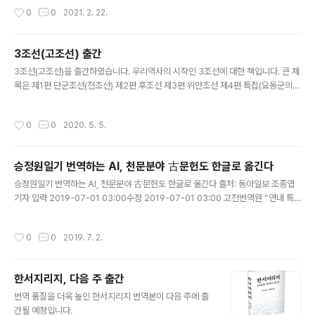
라도 큰 재앙은 미리 피할 수 있다. 이것이 미래를 알고자하는 까닭이다. 이에 부응하
작성시간
0
0
2021. 2. 22.
여 코로나 아후에 세계경제가 어떻게 펼쳐질지를 경제학적으로 전망한 책이 바로
『코로나 이후의 세계경제』이다.
3조선(고조선) 출간
글 내용
3조선(고조선)을 출간하였습니다. 우리역사의 시작인 3조선에 대한 책입니다. 큰 제
목은 제1편 단군조선(전조선) 제2편 후조선 제3편 위만조선 제4편 특집(요동군의
원래 위치와 옮겨진 위치)입니다.
작성시간
0
0
2020. 5. 5.
승정원일기 번역하는 AI, 천문분야 古문헌도 한글로 옮긴다
글 내용
승정원일기 번역하는 AI, 천문분야 古문헌도 한글로 옮긴다 출처: 동아일보 조종엽
기자 입력 2019-07-01 03:00수정 2019-07-01 03:00 고전번역원 “연내 특
화모델 개발” 삼국시대~조선까지 풍부한 기록… 新星폭발 기록 등 해외서도 주목
인공신경망 자동번역 모델 기반… 의학-농업-의궤 등으로 ..
작성시간
0
0
2019. 7. 2.
한서지리지, 다음 주 출간
글 내용
번역 품질을 더욱 높인 한서지리지 번역본이 다음 주에 출
간될 예정입니다.