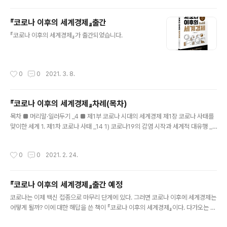
있다. 신화는 신들의 이야기이고 역사는 인간들의 이야기인데 거기에는 신들의 이야
기만 있고 인간들의 이야기가 없으니 신화라는 것이다. 그러나 이러한 송호정의 주장
『코로나 이후의 세계경제』출간
은 거짓이며 사기이다. 왜 그런지 하나씩 살펴보자. 첫째, 송호정의 주장은 거짓이다.
글 내용
단군 이야기는 신화가 아니라 단군에 대한 설화, ..
『코로나 이후의 세계경제』가 출간되었습니다.
작성시간
0
0
2021. 3. 8.
『코로나 이후의 세계경제』차례(목차)
글 내용
목차 ■ 머리말·일러두기 _4 ■ 제1부 코로나 시대의 세계경제 제1장 코로나 사태를
맞이한 세계 1. 제1차 코로나 사태 _14 1) 코로나19의 감염 시작과 세계적 대유행 _1
4 2) 경제적 대응 _16 3) 경제상태 _22 4) 돈의 흐름과 그 효과 _30 2. 제2차 코로
나 사태 _30 1) 시기 _30 2) 코로나19 상황 _30 3) 경제상황 _37 4) 돈의 흐름과
작성시간
0
0
2021. 2. 24.
그 효과 _38 3. 제3차 코로나 사태 _38 1) 시기 _38 2) 코로나19 상황 _38 3) 경제
상황 _41 4) 돈의 흐름과 그 효과 _41 4. 코로나 사태의 경제적 파장 _42 1) 타격받
은 실물경제 _42 2) 초대규모로 급격하게 불어난 통화 _43 3) 실물경제와 급증한
『코로나 이후의 세계경제』출간 예정
통화의 괴리 _48 4) 달러 가치의 급등 ..
글 내용
코로나는 이제 백신 접종으로 마무리 단계에 있다. 그러면 코로나 이후에 세계경제는
어떻게 될까? 이에 대한 해답을 쓴 책이 『코로나 이후의 세계경제』이다. 다가오는 미
래를 미리 내다보고 그에 대해 적절한 대처를 하면 큰돈을 벌 수도 있고, 그게 아니더