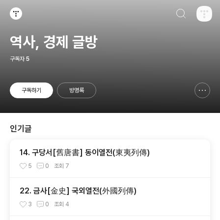
검색하기
티스토리
역사, 경제 글방
구독자
5
구독하기
방명록
신고하기 레이어
열기
인기글
14. 구당서[舊唐書] 동이열전(東夷列傳)
5
0
조회
7
22. 금사[金史] 국외열전(外國列傳)
3
0
조회
4