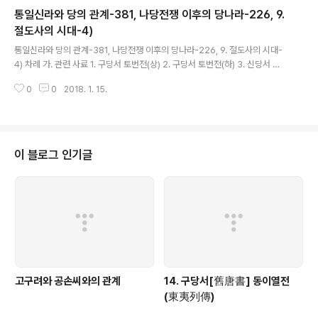
통일신라와 당의 관계-381, 나당전쟁 이후의 당나라-226, 9.
절도사의 시대-4)
글 내용
통일신라와 당의 관계-381, 나당전쟁 이후의 당나라-226, 9. 절도사의 시대-
4) 차례 가. 관련 사료 1. 구당서 토번전(상) 2. 구당서 토번전(하) 3. 신당서 토
번전 4. 구당서 돌궐전 5. 신당서 돌궐전 6. 구당서 측천본기 7. 신당서 측천본
0
0
2018. 1. 15.
기 8. 구당서 거란전 9. 신당서 거란전 10. 구당서 발해전 11. 신..
이 블로그 인기글
고구려와 공손씨와의 관계
14. 구당서[舊唐書] 동이열전
(東夷列傳)