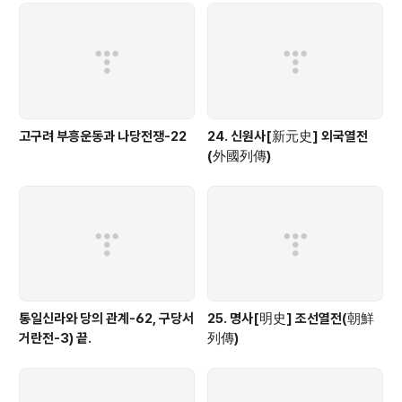
고구려 부흥운동과 나당전쟁-22
24. 신원사[新元史] 외국열전
(外國列傳)
통일신라와 당의 관계-62, 구당서
25. 명사[明史] 조선열전(朝鮮
거란전-3) 끝.
列傳)