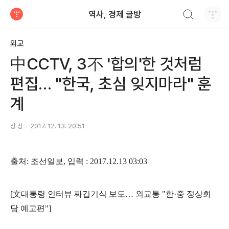
검색하기
역사, 경제 글방
티스토리
외교
中CCTV, 3不 '합의'한 것처럼
편집… "한국, 초심 잊지마라" 훈
계
상 상
2017. 12. 13. 20:51
출처
:
조선일보
,
입력
: 2017.12.13 03:03
[
文
대통령 인터뷰 짜깁기식 보도
…
외교통
"
한
·
중 정상회
담 예고편
"]