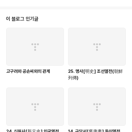
이 블로그 인기글
고구려와 공손씨와의 관계
25. 명사[明史] 조선열전(朝鮮
列傳)
24. 신원사[新元史] 외국열전
14. 구당서[舊唐書] 동이열전