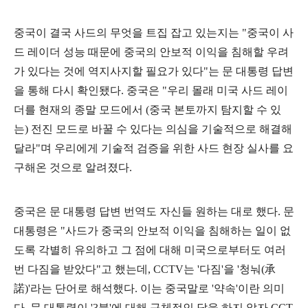
중국이 결국 사드의 무엇을 트집 잡고 있는지는
"
중국이 사
드 레이더 성능 때문에 중국의 안보적 이익을 침해할 우려
가 있다는 것에 역지사지할 필요가 있다
"
는 문 대통령 답변
을 통해 다시 확인됐다
.
중국은
"
우리 몰래 미국 사드 레이
더를 현재의 종말 모드에서
(
중국 본토까지 탐지할 수 있
는
)
전진 모드로 바꿀 수 있다는 의심을 기술적으로 해결해
달라
"
며 우리에게 기술적 검증을 위한 사드 현장 실사를 요
구해온 것으로 알려졌다
.
중국은 문 대통령 답변 번역도 자신들 원하는 대로 했다
.
문
대통령은
"
사드가 중국의 안보적 이익을 침해하는 일이 없
도록 각별히 유의하고 그 점에 대해 미국으로부터도 여러
번 다짐을 받았다
"
고 했는데
, CCTV
는
'
다짐
'
을
'
청눠
(
承
諾
)'
라는 단어로 해석했다
.
이는 중국말로
'
약속
'
이란 의미
다
.
문 대통령이
'3
불
'
에 대해 구체적인 답을 하지 않자
CCT