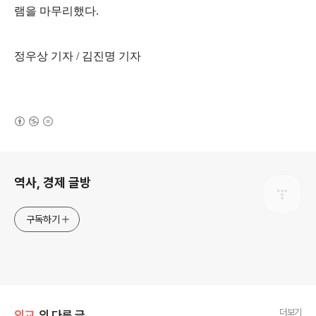
램을 마무리했다
.
정우상 기자
/
김진명 기자
(새창열림)
로그 정보
역사, 경제 글방
구독하기
더보기
외교
의 다른 글