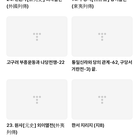
(外國列傳)
(東夷列傳)
고구려 부흥운동과 나당전쟁-22
통일신라와 당의 관계-62, 구당서
거란전-3) 끝.
23. 원사[元史] 외이열전(外夷
한서 지리지 (지8)
列傳)