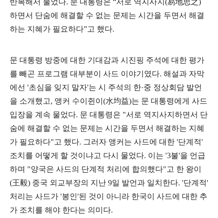
반복해서 물었다
.
문 대통령은
“
서로 역지사지
(
易地思之
)
하면서 단숨에 해결할 수 없는 문제는 시간을 두면서 해결
하는 지혜가 필요하다
”
고 했다
.
문 대통령 방중에 대한 기대감과 시진핑 주석에 대한 평가
를 빼곤 프로그램 대부분이 사드 이야기였다
.
해설과 자막
에선
'
초심을 잊지 말자
'
는 시 주석의 한
·
중 정상회담 발언
을 소개했고
,
앵커 수이쥔이
(
水均益
)
는 문 대통령에게 사드
입장을 계속 물었다
.
문 대통령은
"
서로 역지사지하면서 단
숨에 해결할 수 없는 문제는 시간을 두면서 해결하는 지혜
가 필요하다
"
고 했다
.
그러자 앵커는 사드에 대한
'
단계적
'
조치를 어떻게 할 것이냐고 다시 물었다
.
이는
'3
불
'
을 언급
하며
"
양국은 사드의 단계적 처리에 합의했다
"
고 한 왕이
(
王毅
)
중국 외교부장의 지난
9
일 발언과 일치한다
. '
단계적
'
처리는 사드가
'
봉인
'
된 것이 아니라 한국이 사드에 대한 추
가 조치를 해야 한다는 의미다
.