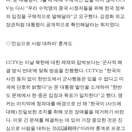
V
는 다시
"
우리 수억명의 중국 시청자들을 위해 한국 정부
의 입장을 구체적으로 말해달라
"
고 요구했다
.
강경화 외교
장관처럼 대통령이 공개적으로 확인해달라는 취지였다
.
◇
'
진심으로 사람 대하라
'
훈계도
CCTV
는 이날 북한에 대한 제재와 압박보다는
'
군사적 해
결 방식 반대
'
에 맞춰 방송을 진행했다
. CCTV
는
"
한국의
사전 동의 없이 한반도에서 군사행동은 있을 수 없다고 미
국에 단호히 밝혔다
"
는 문 대통령 발언을 소개하며
"
한반
도 문제에서 한
·
중은 입장과 목표가 일치한다
"
고 했다
.
앵
커는 마지막에 청와대를 배경으로 선 채
"
한국이
(
사드에
대해
)
진일보한 조치를 취해 모든 장애물을 제거하기 바란
다
.
이웃 간 문제를 해결하는 데 있어 가장 중요한 것은 진
심으로 사람을 대하는 것
(
以誠相待
)"
이라며 훈계로 프로그