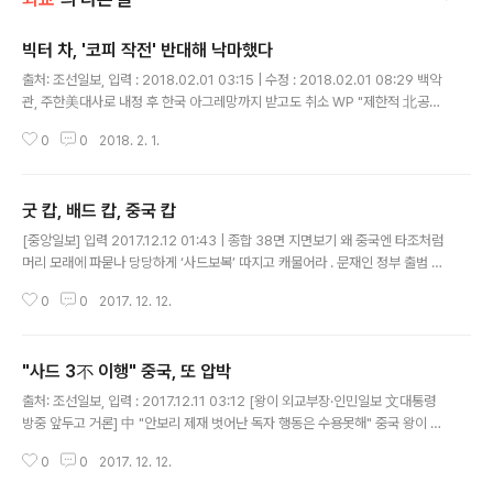
빅터 차, '코피 작전' 반대해 낙마했다
글 내용
출처: 조선일보, 입력 : 2018.02.01 03:15 | 수정 : 2018.02.01 08:29 백악
관, 주한美대사로 내정 후 한국 아그레망까지 받고도 취소 WP "제한적 北공격
놓고 이견", 빅터 차 "코피작전은 美에 위험" '매파 빅터 차'에도 만족 못했다…
0
0
2018. 2. 1.
트럼프, 더 강한 매파 찾나 코피 작전은 제한적 선제공격으로 북한에..
굿 캅, 배드 캅, 중국 캅
글 내용
[중앙일보] 입력 2017.12.12 01:43 | 종합 38면 지면보기 왜 중국엔 타조처럼
머리 모래에 파묻나 당당하게 ‘사드보복’ 따지고 캐물어라 . 문재인 정부 출범 직
후 ‘6월 중순 대북특사 파견, 9월 한·미 정상회담’ 주장이 대두된 적이 있다. 하
0
0
2017. 12. 12.
지만 문재인 대통령은 ‘선 한·미 정상회담’을 ..
"사드 3不 이행" 중국, 또 압박
글 내용
출처: 조선일보, 입력 : 2017.12.11 03:12 [왕이 외교부장·인민일보 文대통령
방중 앞두고 거론] 中 "안보리 제재 벗어난 독자 행동은 수용못해" 중국 왕이 외
교부장과 공산당 기관지 인민일보가 9일 사드(THAAD·고고도 미사일 방어체
0
0
2017. 12. 12.
계) 문제에 대한 한국 측의 '3불(不)' 표명을 다시 한번 거론..