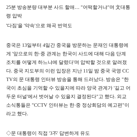
25
분 방송분량 대부분 사드 할애
…
"
어떡할거냐
"
며
文
대통
령 압박
'
다짐
'
을
'
약속
'
으로 왜곡 번역도
중국은
13
일부터
4
일간 중국을 방문하는 문재인 대통령에
게
'
앞으로의 한
·
중 관계는 한국이 사드에 대해 다음 단계
조치를 어떻게 하느냐에 달렸다
'
며 압박할 것으로 알려졌
다
.
중국 지도부의 이런 입장은 지난
11
일 밤 중국 국영
CC
TV
의 문 대통령 인터뷰 방송을 통해 드러났다
.
방송은
"
한
국이 초심을 기억할 수 있을지에 따라 양국 관계가
'
길고 어
두운 터널
'
에서 벗어날 수 있을지 결정된다
"
고 했다
.
외교
소식통들은
"CCTV
인터뷰는 한
·
중 정상회담의 예고편
"
이
라고 했다
.
◇
문 대통령이 직접
'3
不
'
답변하게 유도