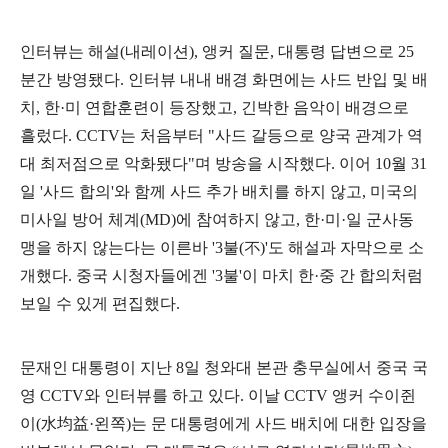
인터뷰는 해설
(
내레이션
),
앵커 질문
,
대통령 답변으로
25
분간 방영됐다
.
인터뷰 내내 배경 화면에는 사드 반입 및 배
치
,
한
·
미 연합훈련이 등장했고
,
긴박한 음악이 배경으로
흘렀다
. CCTV
는 처음부터
"
사드 갈등으로 양국 관계가 역
대 최저점으로 악화됐다
"
며 방송을 시작했다
.
이어
10
월
31
일
'
사드 합의
'
와 함께 사드 추가 배치를 하지 않고
,
미국의
미사일 방어 체계
(MD)
에 참여하지 않고
,
한
·
미
·
일 군사동
맹을 하지 않는다는 이른바
'3
불
(
不
)'
도 해설과 자막으로 소
개했다
.
중국 시청자들에겐
'3
불
'
이 마치 한
·
중 간 합의처럼
보일 수 있게 편집했다
.
문재인 대통령이 지난
8
일 청와대 본관 충무실에서 중국 국
영
CCTV
와 인터뷰를 하고 있다
.
이날
CCTV
앵커 수이쥔
이
(
水均益
·
왼쪽
)
는 문 대통령에게 사드 배치에 대한 입장을