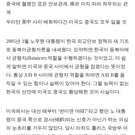
중국에 혈맹인
北
은 안보관계
,
南
은 이익 따라 좌우되는 관
계
우리만
美中
사이 배회하다간 미국도 중국도 모두 잃을 것
2005
년
3
월 노무현 대통령이 한국 외교안보 정책의 새 기조
로 동북아균형자론을 내세웠다
.
요약하면 한국이 동북아에
서 균형자
(Balancer)
역할을 수행하겠다는 것이었고
,
더 쉽
게 말하면 미국과 중국 사이에서 균형을 잡겠다는 뜻이었
다
.
통상
A
와
B
사이에 균형자 역할을 하려면
A
와
B
를 움
직일 수 있는 힘이나 실력이 있어야 한다
.
그럴 능력이 없는
한국의 선언에 미국도 중국도 황당해한 것이 사실이다
.
미국에서는 대선 때부터
‘
반미면 어때
?’
라고 했던 노 대통
령이 중국 쪽으로 경사
(
傾斜
)
되는 신호가 아닌가 하는 의심
의 눈초리를 거두지 않았다
.
당시 리처드 롤리스 국방부 아