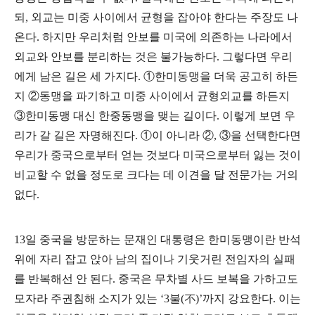
되
,
외교는 미중 사이에서 균형을 잡아야 한다는 주장도 나
온다
.
하지만 우리처럼 안보를 미국에 의존하는 나라에서
외교와 안보를 분리하는 것은 불가능하다
.
그렇다면 우리
에게 남은 길은 세 가지다
.
①
한미동맹을 더욱 공고히 하든
지
②
동맹을 파기하고 미중 사이에서 균형외교를 하든지
③
한미동맹 대신 한중동맹을 맺는 길이다
.
이렇게 보면 우
리가 갈 길은 자명해진다
.
①
이 아니라
②
,
③
을 선택한다면
우리가 중국으로부터 얻는 것보다 미국으로부터 잃는 것이
비교할 수 없을 정도로 크다는 데 이견을 달 전문가는 거의
없다
.
13
일 중국을 방문하는 문재인 대통령은 한미동맹이란 반석
위에 자리 잡고 앉아 남의 집이나 기웃거린 전임자의 실패
를 반복해선 안 된다
.
중국은 무차별 사드 보복을 가하고도
모자라 주권침해 소지가 있는
‘3
불
(
不
)’
까지 강요한다
.
이는