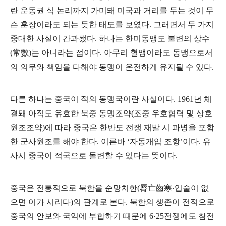
란 운동권 식 논리까지 가미돼 미국과 거리를 두는 것이 무
슨 훈장이라도 되는 듯한 태도를 보였다
.
그러면서 두 가지
중대한 사실이 간과됐다
.
하나는 한미동맹도 불변의 상수
(
常數
)
는 아니라는 점이다
.
아무리 혈맹이라도 동맹으로서
의 의무와 책임을 다해야 동맹이 온전하게 유지될 수 있다
.
다른 하나는 중국이 적의 동맹국이란 사실이다
. 1961
년 체
결돼 아직도 유효한 북중 동맹조약
(
조중 우호협력 및 상호
원조조약
)
에 따라 중국은 한반도 전쟁 재발 시 파병을 포함
한 군사원조를 해야 한다
.
이른바
‘
자동개입 조항
’
이다
.
유
사시 중국이 적국으로 돌변할 수 있다는 뜻이다
.
중국은 전통적으로 북한을 순망치한
(
脣亡齒寒
·
입술이 없
으면 이가 시리다
)
의 관계로 본다
.
북한의 생존이 전적으로
중국의 안보와 국익에 부합하기 때문에
6·25
전쟁에도 참전