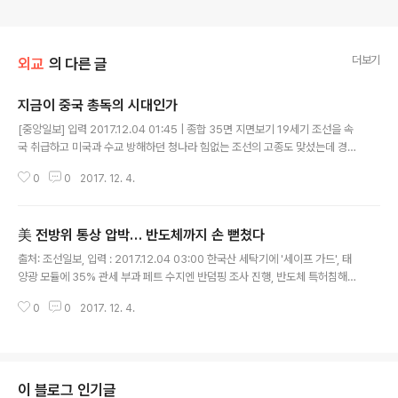
더보기
외교
의 다른 글
지금이 중국 총독의 시대인가
글 내용
[중앙일보] 입력 2017.12.04 01:45 | 종합 35면 지면보기 19세기 조선을 속
국 취급하고 미국과 수교 방해하던 청나라 힘없는 조선의 고종도 맞섰는데 경제
강국 한국 중국에 당당해야 .21세기의 동아시아가 19세기 말로 퇴행하고 있다.
0
0
2017. 12. 4.
힘이 센 나라가 주권국가의 생존이 걸린 결정을 문제 삼는다. ..
美 전방위 통상 압박… 반도체까지 손 뻗쳤다
글 내용
출처: 조선일보, 입력 : 2017.12.04 03:00 한국산 세탁기에 '세이프 가드', 태
양광 모듈에 35% 관세 부과 페트 수지엔 반덤핑 조사 진행, 반도체 특허침해
소송도 잇따라 "협상에서 유리한 고지 점령 위해 美기업들 반덤핑 문제 지속 제
0
0
2017. 12. 4.
기" 보호무역주의를 내세우는 미국 도널드 트럼프 행정부가 ..
이 블로그 인기글