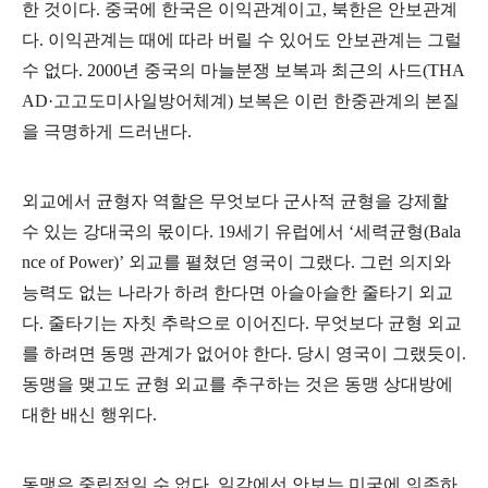
한 것이다
.
중국에 한국은 이익관계이고
,
북한은 안보관계
다
.
이익관계는 때에 따라 버릴 수 있어도 안보관계는 그럴
수 없다
. 2000
년 중국의 마늘분쟁 보복과 최근의 사드
(THA
AD·
고고도미사일방어체계
)
보복은 이런 한중관계의 본질
을 극명하게 드러낸다
.
외교에서 균형자 역할은 무엇보다 군사적 균형을 강제할
수 있는 강대국의 몫이다
. 19
세기 유럽에서
‘
세력균형
(Bala
nce of Power)’
외교를 펼쳤던 영국이 그랬다
.
그런 의지와
능력도 없는 나라가 하려 한다면 아슬아슬한 줄타기 외교
다
.
줄타기는 자칫 추락으로 이어진다
.
무엇보다 균형 외교
를 하려면 동맹 관계가 없어야 한다
.
당시 영국이 그랬듯이
.
동맹을 맺고도 균형 외교를 추구하는 것은 동맹 상대방에
대한 배신 행위다
.
동맹은 중립적일 수 없다
.
일각에선 안보는 미국에 의존하