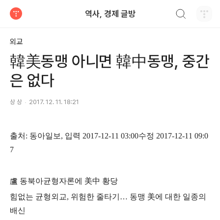
검색하기
역사, 경제 글방
티스토리
외교
韓美동맹 아니면 韓中동맹, 중간
은 없다
상 상
2017. 12. 11. 18:21
출처
:
동아일보
,
입력
2017-12-11 03:00
수정
2017-12-11 09:0
7
盧
동북아균형자론에
美中
황당
힘없는 균형외교
,
위험한 줄타기
…
동맹
美
에 대한 일종의
배신