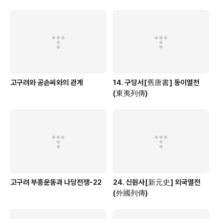
고구려와 공손씨와의 관계
14. 구당서[舊唐書] 동이열전
(東夷列傳)
고구려 부흥운동과 나당전쟁-22
24. 신원사[新元史] 외국열전
(外國列傳)