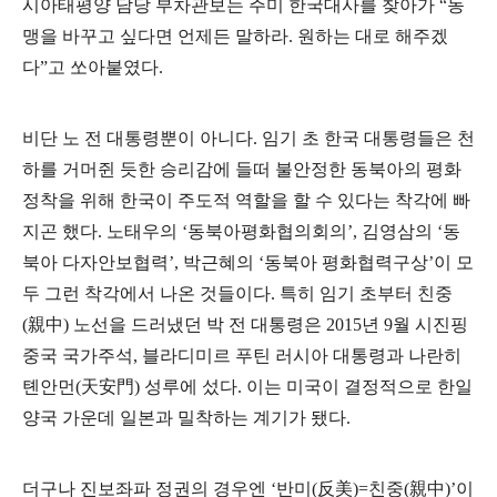
시아태평양 담당 부차관보는 주미 한국대사를 찾아가
“
동
맹을 바꾸고 싶다면 언제든 말하라
.
원하는 대로 해주겠
다
”
고 쏘아붙였다
.
비단 노 전 대통령뿐이 아니다
.
임기 초 한국 대통령들은 천
하를 거머쥔 듯한 승리감에 들떠 불안정한 동북아의 평화
정착을 위해 한국이 주도적 역할을 할 수 있다는 착각에 빠
지곤 했다
.
노태우의
‘
동북아평화협의회의
’,
김영삼의
‘
동
북아 다자안보협력
’,
박근혜의
‘
동북아 평화협력구상
’
이 모
두 그런 착각에서 나온 것들이다
.
특히 임기 초부터 친중
(
親中
)
노선을 드러냈던 박 전 대통령은
2015
년
9
월 시진핑
중국 국가주석
,
블라디미르 푸틴 러시아 대통령과 나란히
톈안먼
(
天安門
)
성루에 섰다
.
이는 미국이 결정적으로 한일
양국 가운데 일본과 밀착하는 계기가 됐다
.
더구나 진보좌파 정권의 경우엔
‘
반미
(
反美
)=
친중
(
親中
)’
이