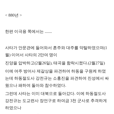
< 880
년
>
한편 이극용 쪽에서는
.......
사타가 안문관에 들어와서 흔주와 대주를 약탈하였으며
(1
월
)
이어서 사타의
2
만여 명이
진양을 압박하고
(2
월
26
일
),
태곡을 함락시켰다
.(2
월
27
일
)
이에 여주 방어사 제갈상을 파견하여 하동을 구원케 하였
는데 하동절도사 강전규는 소홍진을 파견하여 진성에서 싸
웠으나 패하여 돌아와 참수하였다
.
그런데 사타는 이미 대북으로 돌아갔다
.
이에 하동절도사
강전규는 도교련사 장언구로 하여금
3
천 군사로 추격하게
하였으나