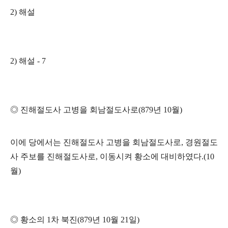
2)
해설
2)
해설
- 7
◎
진해절도사 고병을 회남절도사로
(
879
년
10
월
)
이에 당에서는 진해절도사 고병을 회남절도사로
,
경원절도
사 주보를 진해절도사로
,
이동시켜 황소에 대비하였다
.(10
월
)
◎
황소의
1
차 북진
(
879
년
10
월
21
일
)