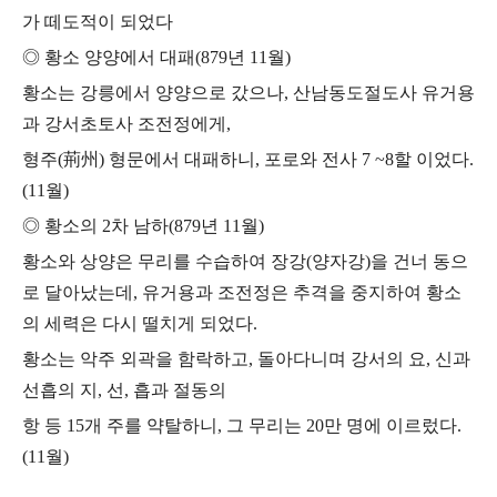
가 떼도적이 되었다
◎
황소 양양에서 대패
(
879
년
11
월
)
황소는 강릉에서 양양으로 갔으나
,
산남동도절도사 유거용
과 강서초토사 조전정에게
,
형주
(
荊州
)
형문에서 대패하니
,
포로와 전사
7 ~8
할 이었다
.
(11
월
)
◎
황소의
2
차 남하
(
879
년
11
월
)
황소와 상양은 무리를 수습하여 장강
(
양자강
)
을 건너 동으
로 달아났는데
,
유거용과 조전정은 추격을 중지하여 황소
의 세력은 다시 떨치게 되었다
.
황소는 악주 외곽을 함락하고
,
돌아다니며 강서의 요
,
신과
선흡의 지
,
선
,
흡과 절동의
항 등
15
개 주를 약탈하니
,
그 무리는
20
만 명에 이르렀다
.
(11
월
)