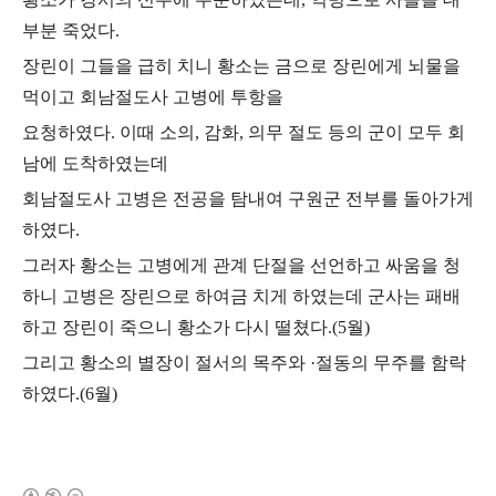
부분 죽었다
.
장린이 그들을 급히 치니 황소는 금으로 장린에게 뇌물을
먹이고 회남절도사 고병에 투항을
요청하였다
.
이때 소의
,
감화
,
의무 절도 등의 군이 모두 회
남에 도착하였는데
회남절도사 고병은 전공을 탐내여 구원군 전부를 돌아가게
하였다
.
그러자 황소는 고병에게 관계 단절을 선언하고 싸움을 청
하니 고병은 장린으로 하여금 치게 하였는데 군사는 패배
하고 장린이 죽으니 황소가 다시 떨쳤다
.(5
월
)
그리고 황소의 별장이 절서의 목주와
·
절동의 무주를 함락
하였다
.(6
월
)
(새창열림)