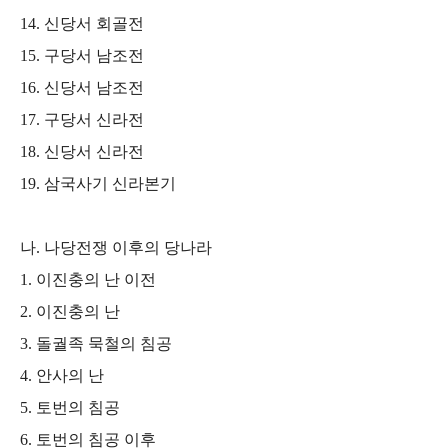
14.
신당서 회골전
15.
구당서 남조전
16.
신당서 남조전
17.
구당서 신라전
18.
신당서 신라전
19.
삼국사기 신라본기
나
.
나당전쟁 이후의 당나라
1.
이진충의 난 이전
2.
이진충의 난
3.
돌궐족 묵철의 침공
4.
안사의 난
5.
토번의 침공
6.
토번의 침공 이후