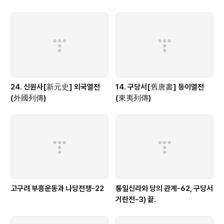
24. 신원사[新元史] 외국열전
14. 구당서[舊唐書] 동이열전
(外國列傳)
(東夷列傳)
고구려 부흥운동과 나당전쟁-22
통일신라와 당의 관계-62, 구당서
거란전-3) 끝.