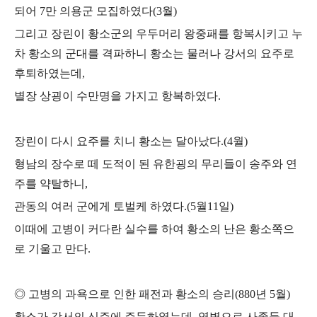
되어
7
만 의용군 모집하였다
(3
월
)
그리고 장린이 황소군의 우두머리 왕중패를 항복시키고 누
차 황소의 군대를 격파하니 황소는 물러나 강서의 요주로
후퇴하였는데
,
별장 상굉이 수만명을 가지고 항복하였다
.
장린이 다시 요주를 치니 황소는 달아났다
.(4
월
)
형남의 장수로 떼 도적이 된 유한굉의 무리들이 송주와 연
주를 약탈하니
,
관동의 여러 군에게 토벌케 하였다
.(5
월
11
일
)
이때에 고병이 커다란 실수를 하여 황소의 난은 황소쪽으
로 기울고 만다
.
◎
고병의 과욕으로 인한 패전과 황소의 승리
(880
년
5
월
)
황소가 강서의 신주에 주둔하였는데
,
역병으로 사졸들 대