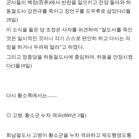
군사들이 백정
(
百井
)
에서 반란을 일으키고 진양 돌아와 하
동절도사 강전규를 죽이고
장언구를 도우후로 삼았다
(2
월
28
일
)
이 소식을 들은 당 조정은 사자를 파견하여
“
절도사를 죽인
것은 일시적인 것이니 각기 스스로 편안히 하고 다시는 걱
정을 하거나 두려워 말라
”
고 하였다
.
그리고 정종당을 하동절도사에 충임하여
.
하동을 안정시켰
다
(3
월
18
일
)
다시 황소쪽에서는
........
◎
고병
.
황소군 누차 격파
(880
년
3
월
)
회남절도사 고병이 황소군을 누차 격파하고 제도행영도통