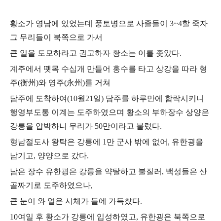
황소가 영남에 있었는데 풍토병으로 사졸들이
3~4
할 죽자
그 무리들이 북쪽으로 가서
큰 일을 도모하라고 권고하자 황소는 이를 좇았다
.
계주에서 뗏목 수십개 만들어 홍수를 타고 상강을 따라 형
주
(
衡州
)
와 영주
(
永州
)
를 거쳐
담주에 도착하여
(10
월
21
일
)
담주를 하루만에 함락시키니
행영부도통 이계는 도주하였으며 황소의 부하장수 상양은
강릉을 압박하니 무리가
50
만이라고 불렀다
.
형남절도사 왕탁은 강릉에
1
만 군사 밖에 없어
,
유한굉을
남기고
,
양양으로 갔다
.
남은 장수 유한굉은 강릉을 약탈하고 불질러
,
백성들은 산
골짜기로 도주하였으나
,
큰 눈이 와 얼은 시체가 들에 가득찼다
.
10
여일 후 황소가 강릉에 입성하였고
,
유한굉은 북쪽으로