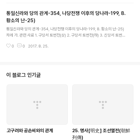
통일신라와 당의 관계-354, 나당전쟁 이후의 당나라-199, 8.
황소의 난-25)
글 내용
통일신라와 당의 관계-354, 나당전쟁 이후의 당나라-199, 8. 황소의 난-25)
차례 가. 관련 사료 1. 구당서 토번전(상) 2. 구당서 토번전(하) 3. 신당서 토번전
4. 구당서 돌궐전 5. 신당서 돌궐전 6. 구당서 측천본기 7. 신당서 측천본기 8.
0
0
2017. 8. 25.
구당서 거란전 9. 신당서 거란전 10. 구당서 발해전 11. 신당서..
이 블로그 인기글
고구려와 공손씨와의 관계
25. 명사[明史] 조선열전(朝鮮
列傳)