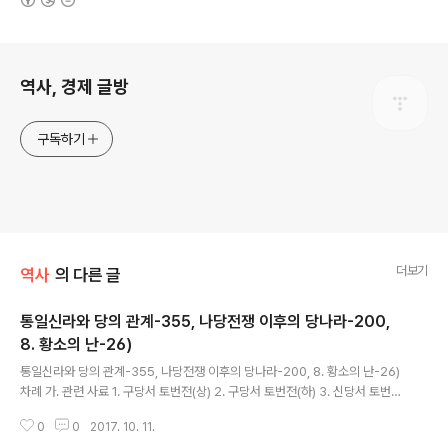
로그 정보
역사, 경제 글방
구독하기
더보기
역사
의 다른 글
통일신라와 당의 관계-355, 나당전쟁 이후의 당나라-200,
8. 황소의 난-26)
글 내용
통일신라와 당의 관계-355, 나당전쟁 이후의 당나라-200, 8. 황소의 난-26)
차례 가. 관련 사료 1. 구당서 토번전(상) 2. 구당서 토번전(하) 3. 신당서 토번전
4. 구당서 돌궐전 5. 신당서 돌궐전 6. 구당서 측천본기 7. 신당서 측천본기 8.
0
0
2017. 10. 11.
구당서 거란전 9. 신당서 거란전 10. 구당서 발해전 11. 신당서..