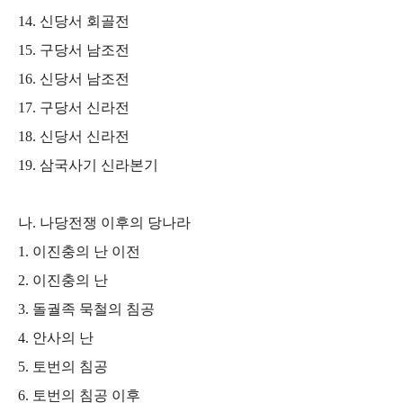
14.
신당서 회골전
15.
구당서 남조전
16.
신당서 남조전
17.
구당서 신라전
18.
신당서 신라전
19.
삼국사기 신라본기
나
.
나당전쟁 이후의 당나라
1.
이진충의 난 이전
2.
이진충의 난
3.
돌궐족 묵철의 침공
4.
안사의 난
5.
토번의 침공
6.
토번의 침공 이후