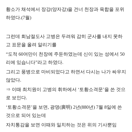
황소가 채석에서 장강
(
양자강
)
을 건너 천장과 육합을 포위
하였다
.(7
월
)
그런데 회남절도사 고병은 두려워 감히 군사를 내지 못하
고 표문을 올려 알리기를
“
도적
60
여만이 천장에 주둔하였는데 신이 있는 성에서
50
리에 있습니다
”
라고 하였다
.
그리고 풍병으로 마비되었다고 하면서 다시는 나가 싸우지
않았다
.
⇒
이때 최치원이 고병의 휘하에서
‘
토황소격문
’
을 쓴 것으
로 보인다
.
‘
토황소격문
’
을 보면
,
광명
(
廣明
) 2
년
(880
년
) 7
월
8
일에 쓴
것으로 되어 있는데
자치통감을 보면 이때와 일치하는 것은 위의 기사뿐임