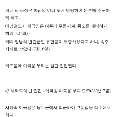
이에 당 조정은 하남의 여러 도에 명령하여 은수에 주둔하
게 하고
,
태녕절도사 제극양은 여주에 주둔시켜
,
황소를 대비하게
하였다
.(7
월
)
이때 형남의 반란군인 유한굉이 투항하겠다고 하니
,
숙주
자사로 삼았다
.(7
월
16
일
)
이즈음에 이극용 무리는 일단 진압된다
.
◎
사타족의 난 진압
-
이국창 이극용 부자 도주
(880
년
7
월
)
사타족 이극용은 웅무군에서 회군하여 고문집을 삭주에서
치니