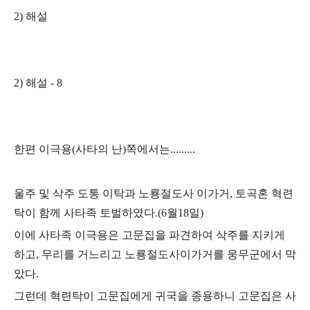
2)
해설
2)
해설
- 8
한편 이극용
(
사타의 난
)
쪽에서는
.........
울주 및 삭주 도통 이탁과 노룡절도사 이가거
,
토곡혼 혁련
탁이 함께 사타족 토벌하였다
.
(6
월
18
일
)
이에 사타족 이극용은 고문집을 파견하여 삭주를 지키게
하고
,
무리를 거느리고 노룡절도사이가거를 웅무군에서 막
았다
.
그런데 혁련탁이 고문집에게 귀국을 종용하니 고문집은 사