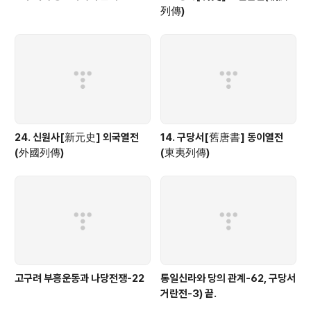
列傳)
24. 신원사[新元史] 외국열전
14. 구당서[舊唐書] 동이열전
(外國列傳)
(東夷列傳)
고구려 부흥운동과 나당전쟁-22
통일신라와 당의 관계-62, 구당서
거란전-3) 끝.