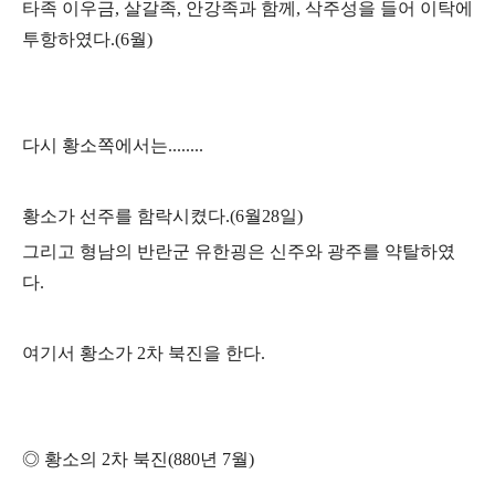
타족 이우금
,
살갈족
,
안강족과 함께
,
삭주성을 들어 이탁에
투항하였다
.(6
월
)
다시 황소쪽에서는
........
황소가 선주를 함락시켰다
.(6
월
28
일
)
그리고 형남의 반란군 유한굉은 신주와 광주를 약탈하였
다
.
여기서 황소가
2
차 북진을 한다
.
◎
황소의
2
차 북진
(880
년
7
월
)