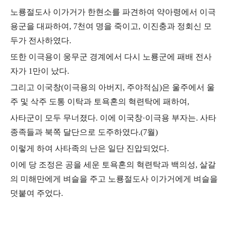
노룡절도사 이가거가 한현소를 파견하여 약아령에서 이극
용군을 대파하여
, 7
천여 명을 죽이고
,
이진충과 정회신 모
두가 전사하였다
.
또한 이극용이 웅무군 경계에서 다시 노룡군에 패배 전사
자가
1
만이 났다
.
그리고 이국창
(
이극용의 아버지
,
주야적심
)
은 울주에서 울
주 및 삭주 도통 이탁과 토욕혼의 혁련탁에 패하여
,
사타군이 모두 무너졌다
.
이에 이국창
·
이극용 부자는
.
사타
종족들과 북쪽 달단으로 도주하였다
.(7
월
)
이렇게 하여 사타족의 난은 일단 진압되었다
.
이에 당 조정은 공을 세운 토욕혼의 혁련탁과 백의성
,
살갈
의 미해만에게 벼슬을 주고 노룡절도사 이가거에게 벼슬을
덧붙여 주었다
.