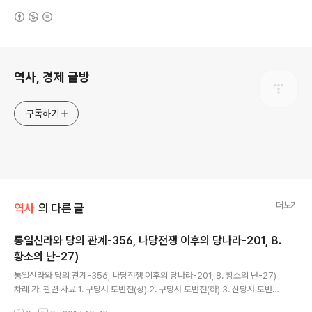
(새창열림)
로그 정보
역사, 경제 글방
구독하기
더보기
역사
의 다른 글
통일신라와 당의 관계-356, 나당전쟁 이후의 당나라-201, 8.
황소의 난-27)
글 내용
통일신라와 당의 관계-356, 나당전쟁 이후의 당나라-201, 8. 황소의 난-27)
차례 가. 관련 사료 1. 구당서 토번전(상) 2. 구당서 토번전(하) 3. 신당서 토번전
4. 구당서 돌궐전 5. 신당서 돌궐전 6. 구당서 측천본기 7. 신당서 측천본기 8.