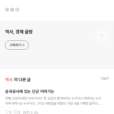
(새창열림)
로그 정보
역사, 경제 글방
구독하기
더보기
역사
의 다른 글
삼국유사에 있는 단군 이야기는
글 내용
첫째, 단군에 관한 이야기이다. 즉, 단군의 할아버지는 누구이고 아버지는 누구
이며 어머니는 누구이다. 그리고 어떤일을 하였다. 이런 것을 기록한 글이다. 둘
째, 단군에 관해서 중국 사서인 위서(魏書)와 우리민족 사서인 고기(古記)를 인
0
0
2011. 2. 26.
용하고 있다