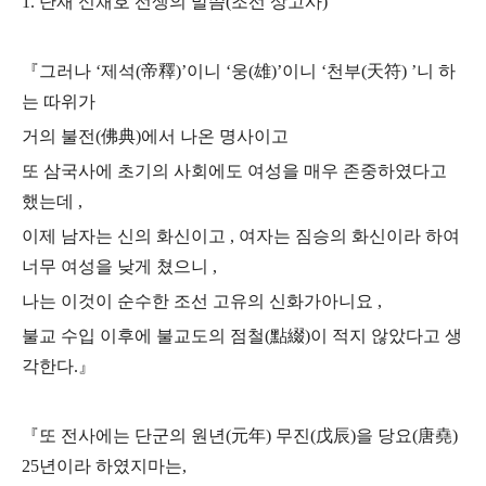
1. 단재 신채호 선생의 말씀(조선 상고사)
『그러나 ‘제석(帝釋)’이니 ‘웅(雄)’이니 ‘천부(天符) ’니 하
는 따위가
거의 불전(佛典)에서 나온 명사이고
또 삼국사에 초기의 사회에도 여성을 매우 존중하였다고
했는데 ,
이제 남자는 신의 화신이고 , 여자는 짐승의 화신이라 하여
너무 여성을 낮게 쳤으니 ,
나는 이것이 순수한 조선 고유의 신화가아니요 ,
불교 수입 이후에 불교도의 점철(點綴)이 적지 않았다고 생
각한다.』
『또 전사에는 단군의 원년(元年) 무진(戊辰)을 당요(唐堯)
25년이라 하였지마는,