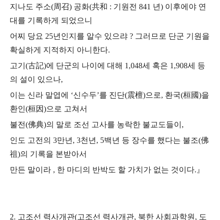
지나도 주소(周召) 공화(共和 : 기원전 841 년) 이후에야 연
대를 기록하게 되었으니
어찌 당요 25년인지를 알수 있으랴 ? 그러므로 단군 기원을
확실하게 지적하지 아니한다.
고기(古記)에 단군의 나이에 대해 1,048세 혹은 1,908세 등
의 설이 있으나,
이는 신라 말엽에 ‘신수두’를 진단(震檀)으로, 환국(桓國)을
환인(桓因)으로 고쳐서
불전(佛典)의 말로 조선 고사를 농락한 불교도들이,
인도 고전의 3만년, 3천년, 5백년 등 장수를 했다는 불조(佛
祖)의 기록을 본받아서
만든 말이라 , 한 마디의 반박도 할 가치가 없는 것이다.』
2. 고조선 력사개관(
고조선 력사개관, 북한 사회과학원, 도