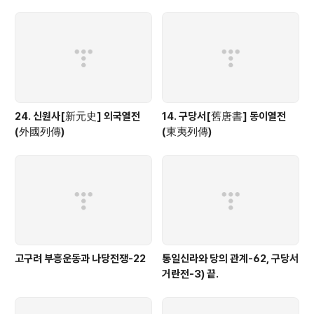
24. 신원사[新元史] 외국열전
14. 구당서[舊唐書] 동이열전
(外國列傳)
(東夷列傳)
고구려 부흥운동과 나당전쟁-22
통일신라와 당의 관계-62, 구당서
거란전-3) 끝.