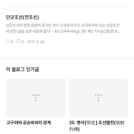
단군조선(전조선)
글 내용
단군조선에 관한 문헌적 증거는 역시 삼국유사이다. 삼국유사에 있는 단군조선
에 관한 글을 보면 다음과 같다. - &lt;삼국유사&gt; 권1 제2 기이(紀異)편 &lt;
위서(魏書)&gt;에 이런 말이 있다. 지금으로부터 2천 년 전에 단군왕검(壇君
0
0
2011. 2. 26.
王儉)이 계셔 아사달(阿斯達)―경(經)에는 무엽산(無葉山)이라 했고, 또..
이 블로그 인기글
고구려와 공손씨와의 관계
25. 명사[明史] 조선열전(朝鮮
列傳)