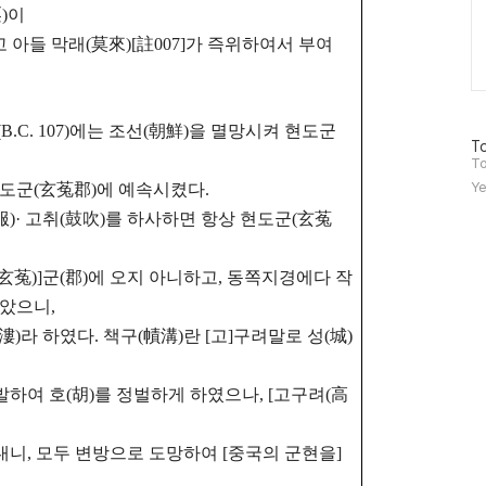
)이
고 아들 막래(莫來)[註007]가 즉위하여서 부여
년(B.C. 107)에는 조선(朝鮮)을 멸망시켜 현도군
방
To
문
To
자
Ye
현도군(玄菟郡)에 예속시켰다.
수
朝服)· 고취(鼓吹)를 하사하면 항상 현도군(玄菟
玄菟)]군(郡)에 오지 아니하고,
동쪽지경에다 작
받았으니,
)라 하였다. 책구(幘溝)란 [고]구려말로 성(城)
발하여 호(胡)를 정벌하게 하였으나, [고구려(高
보내니, 모두 변방으로
도망하여 [중국의 군현을]