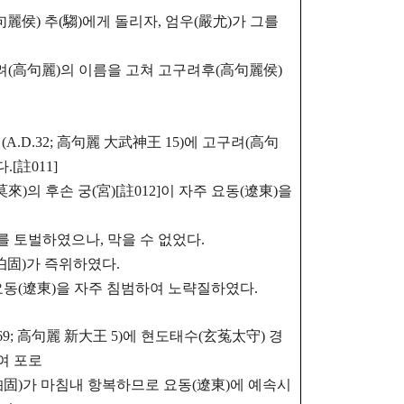
句麗侯) 추(騶)에게 돌리자, 엄우(嚴尤)가 그를
(高句麗)의 이름을 고쳐 고구려후(高句麗侯)
년(A.D.32; 高句麗 大武神王 15)에
고구려(高句
[註011]
來)의 후손 궁(宮)[註012]이 자주 요동(遼東)을
를 토벌하였으나, 막을 수 없었다.
(伯固)가 즉위하였다.
 요동(遼東)을 자주 침범하여 노략질하였다.
.169; 高句麗 新大王 5)에 현도태수(玄菟太守)
경
여 포로
(伯固)가 마침내 항복하므로 요동(遼東)에 예속시