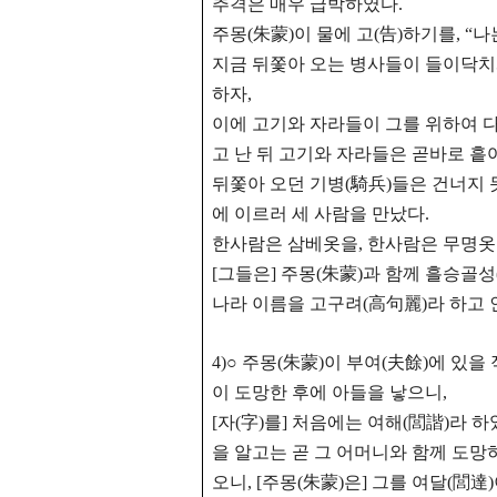
추격은 매우 급박하였다.
주몽(朱蒙)이 물에 고(告)하기를, “
지금 뒤쫓아 오는 병사들이 들이닥치
하자,
이에 고기와 자라들이 그를 위하여 다
고 난 뒤 고기와 자라들은 곧바로 
뒤쫓아 오던 기병(騎兵)들은
건너지 
에 이르러 세 사람을 만났다.
한사람은 삼베옷을, 한사람은 무명옷을
[그들은] 주몽(朱蒙)과 함께 흘승골
나라 이름을 고구려(高句麗)라 하고 인하
4)○ 주몽(朱蒙)이 부여(夫餘)에 있
이 도망한 후에 아들을 낳으니,
[자(字)를] 처음에는 여해(閭諧)라 하
을 알고는 곧 그 어머니와 함께 도망
오니, [주몽(朱蒙)은] 그를 여달(閭