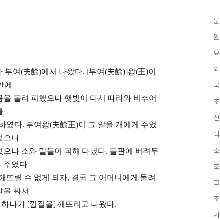
분
원
묘
외
가 부여(夫餘)에서 나왔다. [부여(夫餘)]왕(王)이
안에
국
몸을 돌려
피했으나 햇빛이 다시 따라와 비추어
조
를
신
하였다. 부여왕(夫餘王)이 그 알을 개에게 주었
백
주었으나
조
었으나 소와 말들이 피해 다녔다. 들판에 버려두
 주었다.
조
깨뜨릴 수 없게 되자, 결국 그 어머니에게 돌려
고
알을 싸서
조
하나가 [껍질을] 깨뜨리고 나왔다.
세