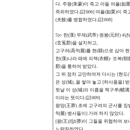
다. 주몽(朱蒙)이 죽고 아들 여율(如栗
즉위하였다.[註006] 여율(如栗)이 죽
(夫餘)를 병합하였다.[註008]
5)○ 한(漢) 무제(武帝) 원봉(元封) 4
(玄菟郡)을 설치하고,
고구려(高句麗)를 현(縣)으로 삼아 
한(漢)나라 때에 의책(衣幘)· 조복(
郡)을 통하여 받았다.
그 뒤 점차 교만하여져 다시는 [현도(
은 성(城)_을 쌓아 놓고 [하사품을] 
뒷날 이 성(城)의 이름을 책구루(幘溝漊
이라는 뜻이다.[註009]
왕망(王莽) 초에 고구려의 군사를 징
句麗) 병사들이] 가려 하지 않았다.
[왕(王)]망(莽)이 그들을 위협하여 
노략질하였다.