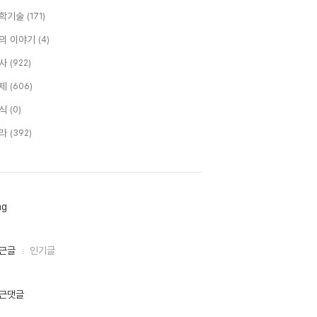
학기술
(171)
의 이야기
(4)
사
(922)
제
(606)
식
(0)
라
(392)
ag
근글
인기글
근댓글