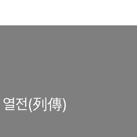
] 열전(列傳)