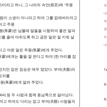
蒙)이라고 하니, 그 나라의 속언(俗言)에
‘주몽
과
나
사람이
소생이 아니라고 하여 그를 없애버리자고
역
하고 주몽
경
주몽(朱蒙)은 남몰래 말들을 시험하여 좋은 말과
이를 줄여 야위도록 하고 굼뜬 말은 잘 키워 살
주
나
타고 야윈 말은 주몽(朱蒙)에게 주었다.
蒙)에게는 활을 잘 쏜다고 하여 [한 마리를 잡
었지만 잡은 짐승은 매우 많았다. 부여(夫餘)의
T
 모의를
주몽(朱蒙)에게 알려 주었다.
최
최
근
글
註004] 등 두 사람과 함께 동남쪽으로 달아났다.
과
인
최
너려고 하여도 다리는 없고 부여(夫餘) 사람들의
기
글