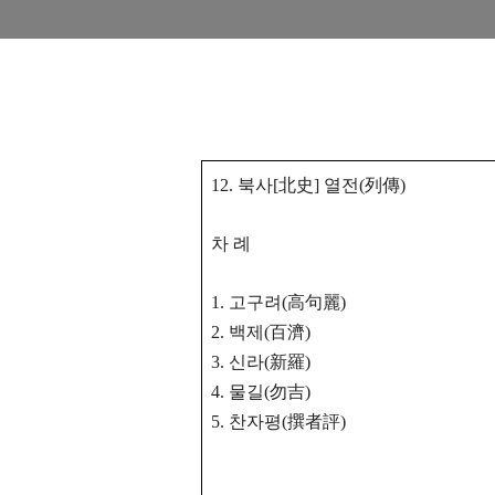
12. 북사[北史] 열전(列傳)
차 례
1. 고구려(高句麗)
2. 백제(百濟)
3. 신라(新羅)
4. 물길(勿吉)
5. 찬자평(撰者評)