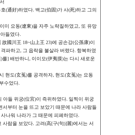
에서
통호(通好)하였다. 백고(伯固)가 사(死)하고 그의
 이미 요동(遼東)을 자주 노략질하였고, 또 유망
받아들였다.
高句麗 故國川王 18~山上王 23)에 공손강(公孫康)이
격파하고, 그 읍락을 불살라 버렸다. 항복하였
夷摸)를] 배반하니, 이이모(伊夷摸)는 다시 새로운
시 현도(玄菟)를 공격하자, 현도(玄菟)는 요동
쳐부수었다.
그의 아들 위궁(位宮)이 즉위하였다. 일찍이 위궁
어나면서부터 눈을 뜨고 보았기 때문에 나라 사람들
 사나워 나라가 그 때문에 피폐하였다.
사람을 보았다. 고려(高[구(句)]麗)에서는 서