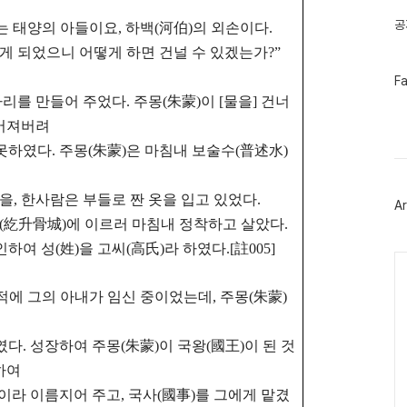
공
나는 태양의 아들이요, 하백(河伯)의 외손이다.
게 되었으니 어떻게 하면 건널 수 있겠는가?”
페
F
이
리를 만들어 주었다. 주몽(朱蒙)이
[물을] 건너
스
북
흩어져버려
트
못하였다. 주몽(朱蒙)은 마침내 보술수(普述水)
위
터
플
러
, 한사람은 부들로 짠 옷을 입고 있었다.
Ar
그
성(紇升骨城)에 이르러 마침내 정착하고 살았다.
인
여 성(姓)을 고씨(高氏)라 하였다.[註005]
Ca
을 적에 그의 아내가 임신 중이었는데, 주몽(朱蒙)
였다. 성장하여 주몽(朱蒙)이 국왕(國王)이 된 것
하여
達)이라 이름지어 주고, 국사(國事)를 그에게 맡겼