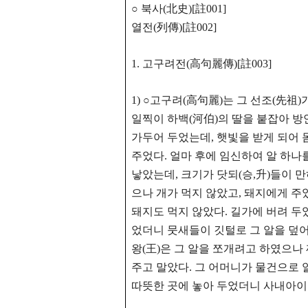
○ 북사(北史)[註001]
열전(列傳)[註002]
1. 고구려전(高句麗傳)[註003]
1) ○고구려(高句麗)는 그 선조(先祖)
일찍이 하백(河伯)의 딸을 붙잡아 방
가두어 두었는데, 햇빛을 받게 되어 
주었다. 얼마 후에 임신하여 알 하나
낳았는데,
크기가 닷되(승,升)들이 만
으나 개가 먹지 않았고, 돼지에게 
돼지도 먹지 않았다. 길가에 버려 두
었더니 뭇새들이 깃털로 그 알을 덮어
왕(王)은 그 알을 쪼개려고 하였으나 
주고 말았다. 그 어머니가 물건으로 
따뜻한 곳에 놓아 두었더니 사내아이 