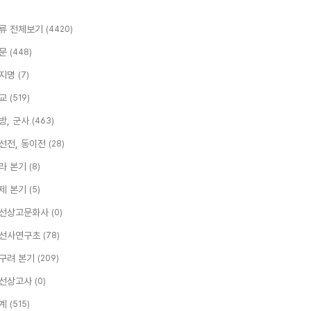
류 전체보기
(4420)
문
(448)
지명
(7)
교
(519)
방, 군사
(463)
선전, 동이전
(28)
라 본기
(8)
제 본기
(5)
선상고문화사
(0)
선사연구초
(78)
구려 본기
(209)
선상고사
(0)
계
(515)