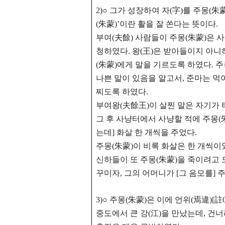
2)○ 그가 성장하여 자(字)를 주몽(朱
(朱蒙)’이란 활을 잘 쏜다는 뜻이다.
부여(夫餘) 사람들이 주몽(朱蒙)은 
청하였다. 왕(王)은 받아들이지 아니
(朱蒙)에게 말을 기르도록 하였다. 
나쁜 말이 있음을 알고서, 준마는 먹
찌도록 하였다.
부여왕(夫餘王)이 살찐 말은 자기가 
그 후 사냥터에서 사냥할 적에 주몽(朱
는데] 화살 한 개씩을 주었다.
주몽(朱蒙)이 비록 화살은 한 개씩이
신하들이 또 주몽(朱蒙)을 죽이려고
꾸미자, 그의 어머니가
[그 음모를] 
3)○ 주몽(朱蒙)은 이에 언위(焉違)[
중도에서 큰 강(江)을 만났는데, 건