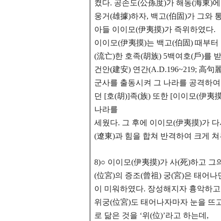
켰다. 공손도(公孫度)가 해동(海東)
웅거(雄據)하자, 백고(伯固)가 그와 
아들 이이모(伊夷摸)가 즉위하였다.
이이모(伊夷摸)는 백고(伯固) 때부터
(流亡)한 호족(胡族) 5백여호(戶)를 
건안(建安) 연간(A.D.196~219; 
군사를 출동시켜 그 나라를 공격하여 
던 [호(胡)]족(族) 또한 [이이모(伊
나라를
세웠다.
그 후에 이이모(伊夷摸)가 다
(遼東)과 힘을 합쳐 반격하여 크게 
8)○ 이이모(伊夷摸)가 사(死)하고 
(位宮)의 증조(曾祖) 궁(宮)은 태
이 미워하였다. 장성해지자 흉악하고
위궁(位宮)도 태어나자마자 눈을 뜨고 
로 닮은 것을 ‘위(位)’라고 하는
데,