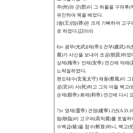
주(州)와 군(郡)이 그 허물을 구려후(
유인하여 목을 베었다.
[왕(王)]망(莽)은 크게
기뻐하여 고구려
로 하였다.[註010]
6)○ 광무(光武)[제(帝)] 건무(建武) 8
麗)가 사신을 보내어 조공(朝貢)하였다.
상제(殤帝)· 안제(安帝) 연간에 막래(莫
노략질하였다.
현도태수(玄菟太守) 채풍(蔡風)이 그
궁(宮)이 사(死)하고 그의 아들 백고
순제(順帝)·화제(和帝) 연간에 다시
7)○ 영제(靈帝) 건영(建寧) 2년(A.D
림(耿臨)이 고구려(高句麗)를 토벌하
수백급(級)을 참수(斬首)하니, 백고