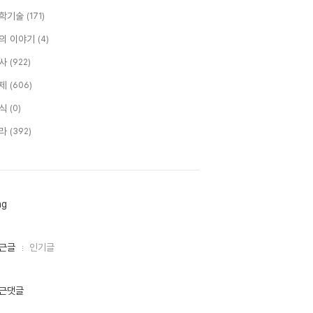
학기술
(171)
의 이야기
(4)
사
(922)
제
(606)
식
(0)
라
(392)
ag
근글
인기글
근댓글