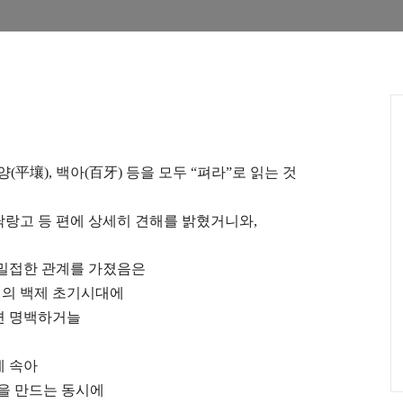
평양(平壤), 백아(百牙) 등을 모두 “펴라”로 읽는 것
 낙랑고 등 편에 상세히 견해를 밝혔거니와,
 밀접한 관계를 가졌음은
의 백제 초기시대에
면 명백하거늘
에 속아
을 만드는 동시에