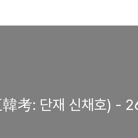
考: 단재 신채호) - 2