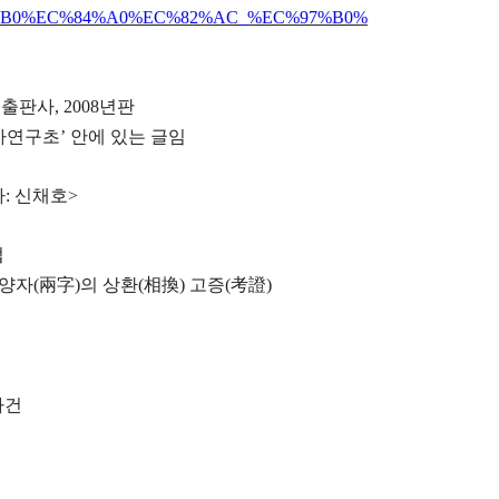
%EC%A1%B0%EC%84%A0%EC%82%AC_%EC%97%B0%
출판사, 2008년판
선사연구초’ 안에 있는 글임
자: 신채호>
법
 양자(兩字)의 상환(相換) 고증(考證)
사건