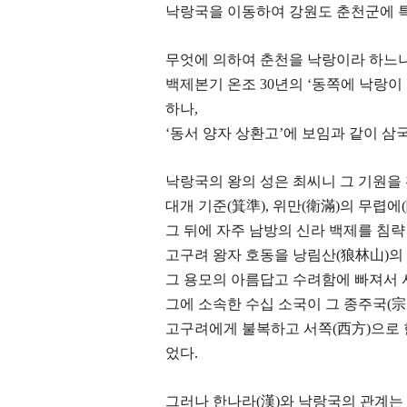
낙랑국을 이동하여 강원도 춘천군에 
무엇에 의하여 춘천을 낙랑이라 하느냐
백제본기 온조 30년의 ‘동쪽에 낙랑이
하나,
‘동서 양자 상환고’에 보임과 같이 삼
낙랑국의 왕의 성은 최씨니 그 기원을
대개 기준(箕準), 위만(衛滿)의 무렵
그 뒤에 자주 남방의 신라 백제를 침략
고구려 왕자 호동을 낭림산(狼林山)의 
그 용모의 아름답고 수려함에 빠져서
그에 소속한 수십 소국이 그 종주국(宗
고구려에게 불복하고 서쪽(西方)으로 
었다.
그러나 한나라(漢)와 낙랑국의 관계는 