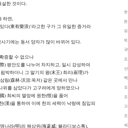
특설한 것이다.
분
 하면,
원
 있다(東有樂浪)’라고한 구가 그 유일한 증거라
묘
외
국사기에는 동서 양자가 많이 바뀌어 있다.
국
 확증할 수 없으나
조
에(際) 평안도를 나누어 차지하고, 일시 강성하여
신
 핍박하더니 그 말기의 왕(末王) 최리(崔理)가
백
삼림(森林-沃沮:옥저) 같은 곳에서 만나
조
 사위를 삼았다가 고구려에게 망하였으나
國) 최씨의 멸망에 원한(恨)을 품어
조
한(漢)을 통하여 이에 한의 세력이 낙랑에 침입되
고
조
세
명나라(明)의 해삼위(海蔘威: 블라디보스톡),