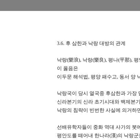
3.6. 후 삼한과 낙랑 대방의 관계
낙랑(樂浪), 낙랑(樂良), 평나(平那), 
이 옳음은
이두문 해석법, 평양 패수고, 동서 양
낙랑국이 당시 열국중 후삼한과 가장
신라본기의 신라 초기시대와 백제본기
낙랑의 침략이 빈번한 사실에 의거하
선배유학자들이 중화 역대 사가의 붓
평안도를 떼어내 한나라(漢)의 낙랑군