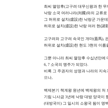
최씨 멸망후(고구려 대무신왕과 한 무
낙랑 소국 여러나라(列國)와의 교류로
그 허위로 설치(虛設)한 낙랑군 가운데
허위로 설치(虛設)한 낙랑 여러 현(諸
고구려와 고구려 속국인 개마(蓋馬), 
허위로 설치(虛設)한 현도 3현의 이름
그뿐 아니라 최씨 멸망후 수십년만에 
6, 7 소국의 맹주가 되었다.
비록 그 주권자의 성명과 나라의 지속
으나,
백제본기 책계왕 원년에 백제왕의 처 
기림 니사금 3년에 낙랑 대방 양국이 
(대방국이) 그 일시의 소왕국 됨이 명