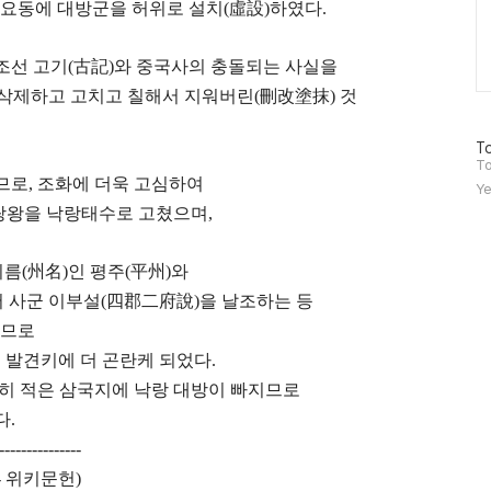
 요동에 대방군을 허위로 설치(虛設)하였다.
조선 고기(古記)와 중국사의 충돌되는 사실을
삭제하고 고치고 칠해서 지워버린(刪改塗抹) 것
방
To
문
To
자
므로, 조화에 더욱 고심하여
Ye
수
랑왕을 낙랑태수로 고쳤으며,
이름(州名)인 평주(平州)와
어 사군 이부설(四郡二府說)을 날조하는 등
으므로
 발견키에 더 곤란케 되었다.
세히 적은 삼국지에 낙랑 대방이 빠지므로
다.
---------------
- 위키문헌)