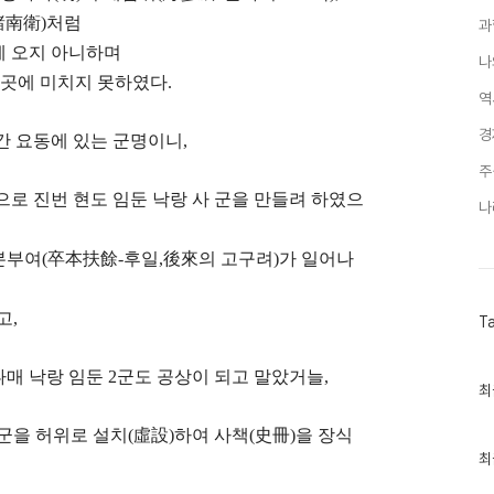
諸南衛)처럼
과
에 오지 아니하며
나
이곳에 미치지 못하였다.
역
경
간 요동에 있는 군명이니,
주
으로 진번 현도 임둔 낙랑 사 군을 만들려 하였으
나
본부여(卒本扶餘-후일,後來의 고구려)가 일어나
고,
T
매 낙랑 임둔 2군도 공상이 되고 말았거늘,
최
최
근
글
4군을 허위로 설치(虛設)하여 사책(史冊)을 장식
과
인
최
기
글