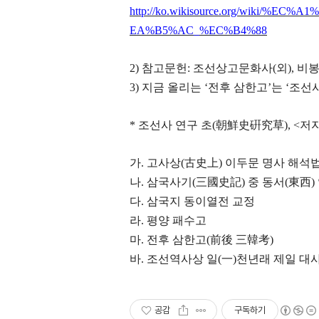
http://ko.wikisource.org/wiki/
EA%B5%AC_%EC%B4%88
2) 참고문헌: 조선상고문화사(외), 비봉
3) 지금 올리는 ‘전후 삼한고’는 ‘조
* 조선사 연구 초(朝鮮史硏究草), <저
가. 고사상(古史上) 이두문 명사 해석
나. 삼국사기(三國史記) 중 동서(東西)
다. 삼국지 동이열전 교정
라. 평양 패수고
마. 전후 삼한고(前後 三韓考)
바. 조선역사상 일(一)천년래 제일 대
공감
구독하기