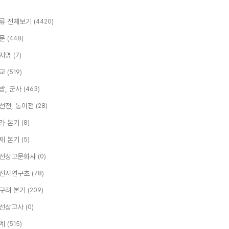
류 전체보기
(4420)
문
(448)
지명
(7)
교
(519)
방, 군사
(463)
선전, 동이전
(28)
라 본기
(8)
제 본기
(5)
선상고문화사
(0)
선사연구초
(78)
구려 본기
(209)
선상고사
(0)
계
(515)