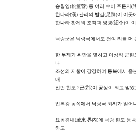
송황영(松篁營) 등 여러 수비 주둔지(
한나라(漢) 관리의 발길(足跡)이 이곳
한나라 황제의 조칙과 명령(詔令)이 
낙랑군은 낙랑국에서도 천여 리를 더 
한 무제가 위만을 멸하고 이상적 군현
나
조선의 저항이 강경하여 동북에서 졸
매
진번 현도 2군(郡)이 공상이 되고 말았
압록강 동쪽에서 낙랑국 최씨가 일어나
요동경내(遼東 界內)에 낙랑 현도 등 
하고