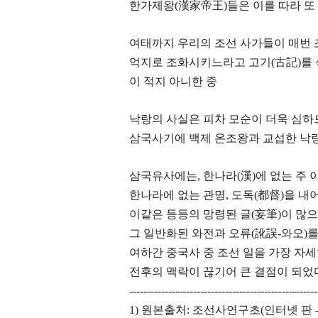
한가제왕(漢家帝王)들은 이를 따라 또
여태까지 우리의 조선 사가들이 매번 
억지로 조화시키느라고 고기(古記)를 
이 적지 아니한 중
낙랑의 사실은 피차 모순이 더욱 심하
삼국사기에 백제 온조왕과 교섭한 낙
삼국유사에는, 한나라(漢)에 없는 주 
한나라에 없는 관명, 도독(都督)을 내
이같은 등등의 망령된 글(妄筆)이 많
그 일반화된 와전과 오류(訛誤-와오)를
여하간 중국사 중 조선 일을 가장 자
전후의 맥락이 끊기어 큰 결점이 되었
-----------------------------------------------------
1) 원본출처: 조선사연구초(인터넷 판 