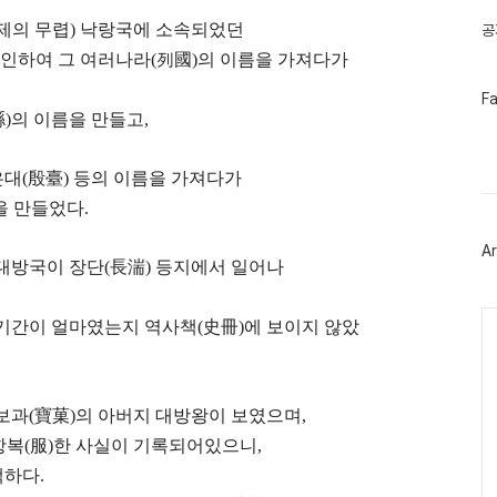
제의 무렵) 낙랑국에 소속되었던
공
 인하여 그 여러나라(列國)의 이름을 가져다가
페
F
이
縣)의 이름을 만들고,
스
북
트
은대(殷臺) 등의 이름을 가져다가
위
터
을 만들었다.
플
러
Ar
그
대방국이 장단(長湍) 등지에서 일어나
인
Ca
기간이 얼마였는지 역사책(史冊)에 보이지 않았
보과(寶菓)의 아버지 대방왕이 보였으며,
항복(服)한 사실이 기록되어있으니,
백하다.