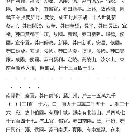
莽曰新德
。
灈陽
，
期思
，
慎陽
，
慎
，
莽曰慎治
。
召陵
，
弋
陽
，
侯國
。
西平
，
有鐵官
。
莽曰新亭
。
上蔡
，
故蔡國
，
周
武王弟叔度所封
。
度放
，
成王封其子胡
，
十八世徙新
蔡
。
?
，
莽曰閏治
。
西華
，
莽曰華望
。
長平
，
莽曰長正
。
宜
祿
，
莽曰賞都亭
。
項
，
故國
。
新郪
，
莽曰新延
。
歸德
，
侯
國
。
宣帝置
。
莽曰歸惠
。
新陽
，
莽曰新明
。
安昌
，
侯國
。
莽曰始成
。
安陽
，
侯國
。
莽曰均夏
。
博陽
，
侯國
。
莽曰樂
家
。
成陽
，
侯國
。
莽曰新利
。
定陵
。
高陵山
，
汝水出
，
東
南至新蔡入淮
，
過郡四
，
行千三百四十里
。
． ． ． ． ． ． ． ． ． ． ． ． ． ．
． ． ． ．
南陽郡
，
秦置
。
莽曰前隊
。
屬荊州
。
戶三十五萬九千
（
一
）〔
三
〕
百一十六
，
口一百九十四萬二千五十一
。
縣三十
六
：
宛
，
故申伯國
。
有屈申城
。
縣南有北筮山
。
戶四萬七
千五百四十七
。
有工官
、
鐵官
。
莽曰南陽
。
犨
，
杜衍
，
莽
曰閏衍
。
酇
，
侯國
。
莽曰南庚
。
育陽
，
有南筮聚
，
在東