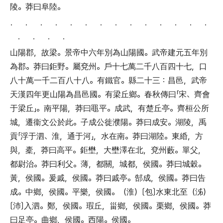
陵
。
莽曰阜陸
。
． ． ． ． ． ． ． ． ． ． ． ． ． ．
． ． ． ．
山陽郡
，
故梁
。
景帝中六年別為山陽國
。
武帝建元五年別
為郡
。
莽曰鉅野
。
屬兗州
。
戶十七萬二千八百四十七
，
口
八十萬一千二百八十八
。
有鐵官
。
縣二十三
：
昌邑
，
武帝
天漢四年更山陽為昌邑國
。
有梁丘鄉
。
春秋傳曰
「
宋
、
齊會
于梁丘
」。
南平陽
，
莽曰黽平
。
成武
，
有楚丘亭
。
齊桓公所
城
，
遷衞文公於此
。
子成公徙濮陽
。
莽曰成安
。
湖陵
，
禹
貢
「
浮于泗
、
淮
，
通于河
」，
水在南
。
莽曰湖陸
。
東緍
，
方
與
，
橐
，
莽曰高平
。
鉅壄
，
大壄澤在北
，
兗州藪
。
單父
，
都尉治
。
莽曰利父
。
薄
，
都關
，
城都
，
侯國
。
莽曰城穀
。
黃
，
侯國
。
爰戚
，
侯國
。
莽曰戚亭
。
郜成
，
侯國
。
莽曰告
成
。
中鄉
，
侯國
。
平樂
，
侯國
。（
淮
）〔
包
〕
水東北至
（
泲
）
〔
沛
〕
入泗
。
鄭
，
侯國
。
瑕丘
，
甾鄉
，
侯國
。
栗鄉
，
侯國
。
莽
曰足亭
。
曲鄉
，
侯國
。
西陽
。
侯國
。