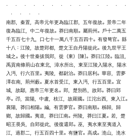
． ． ． ． ． ． ． ． ． ． ． ． ． ．
． ． ． ．
南郡
，
秦置
，
高帝元年更為臨江郡
，
五年復故
。
景帝二年
復為臨江
，
中二年復故
。
莽曰南順
。
屬荊州
。
戶十二萬五
千五百七十九
，
口七十一萬八千五百四十
。
有發弩官
。
縣
十八
：
江陵
，
故楚郢都
，
楚文王自丹陽徙此
。
後九世平王
城之
。
後十世秦拔我郢
，
徙
（
東
）〔
陳
〕。
莽曰江陸
。
臨沮
，
禹貢南條荊山在東北
，
漳水所出
，
東至江陵入陽水
，
陽水
入沔
，
行六百里
。
夷陵
，
都尉治
。
莽曰居利
。
華容
，
雲夢
澤在南
，
荊州藪
。
夏水首受江
，
東入沔
，
行五百里
。
宜
城
，
故鄢
，
惠帝三年更名
。
郢
，
楚別邑
，
故郢
。
莽曰郢
亭
。
邔
，
當陽
，
中盧
，
枝江
，
故羅國
。
江沱出西
，
東入江
。
襄陽
，
莽曰相陽
。
編
，
有雲夢官
。
莽曰南順
。
秭歸
，
歸
鄉
，
故歸國
。
夷道
，
莽曰江南
。
州陵
，
莽曰江夏
。
若
，
楚
昭王畏吳
，
自郢徙此
，
後復還郢
。
巫
，
夷水東至夷道入
江
，
過郡二
，
行五百四十里
。
有鹽官
。
高成
。
洈山
，
洈水