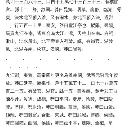
萬四千三百八十三
，
口四十五萬七千三百三十三
。
有樓船
官
。
縣十二
：
舒
，
故國
。
莽曰昆鄉
。
居巢
，
龍舒
，
臨湖
，
雩
婁
，
決水北至蓼入淮
，
又有灌水
，
亦北至蓼入決
，
過郡
二
，
行五百一十里
。
襄安
，
莽曰廬江亭也
。
樅陽
，
尋陽
，
禹貢九江在南
，
皆東合為大江
。
灊
，
天柱山在南
。
有祠
。
沘山
，
沘水所出
，
北至壽春入芍陂
。
睆
，
有鐵官
。
湖陵
邑
，
北湖在南
。
松茲
。
侯國
。
莽曰誦善
。
． ． ． ． ． ． ． ． ． ． ． ． ． ．
． ． ． ．
九江郡
，
秦置
，
高帝四年更名為淮南國
，
武帝元狩元年復
故
。
莽曰延平
。
屬揚州
。
戶十五萬五十二
，
口七十八萬五
百二十五
。
有陂官
、
湖官
。
縣十五
：
壽春邑
，
楚考烈王自
陳徙此
。
浚遒
，
成德
，
莽曰平阿
。
橐皋
，
陰陵
，
莽曰陰
陸
。
歷陽
，
都尉治
。
莽曰明義
。
當塗
，
侯國
。
莽曰山聚
。
鍾離
，
莽曰蠶富
。
合肥
，
東城
，
莽曰武城
。
博鄉
，
侯國
。
莽曰揚陸
。
曲陽
，
侯國
。
莽曰延平亭
。
建陽
，
全椒
，
阜