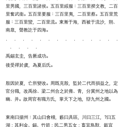
里男國
，
三百里諸侯
。
五百里綏服
：
三百里揆文教
，
二百
里奮武衞
。
五百里要服
：
三百里夷
，
二百里蔡
。
五百里荒
服
：
三百里蠻
，
二百里流
。
東漸于海
，
西被于流沙
，
朔
、
南臮
，
聲教訖于四海
。
． ． ． ． ． ． ． ． ． ． ． ． ． ．
． ． ． ．
禹錫玄圭
，
告厥成功
。
後受禪於虞
，
為夏后氏
。
殷因於夏
，
亡所變改
。
周既克殷
，
監於二代而損益之
，
定
官分職
，
改禹徐
、
梁二州合之於雍
、
青
，
分冀州之地以為
幽
、
并
。
故周官有職方氏
，
掌天下之地
，
辯九州之國
。
東南曰揚州
：
其山曰會稽
，
藪曰具區
，
川曰三江
，
?曰五
湖
；
其利金
、
錫
、
竹箭
；
民二男五女
；
畜宜鳥獸
，
穀宜