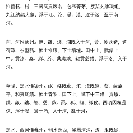
惟箘簵
、
楛
，
三國厎貢厥名
，
包匭菁茅
，
厥棐玄纁璣組
，
九江納錫大龜
。
浮于江
、
沱
、
灊
、
漢
，
逾于洛
，
至于南
河
。
荊
、
河惟豫州
。
伊
、
雒
、
瀍
、
澗既入于河
，
滎
、
波既豬
，
道
荷澤
，
被盟豬
。
厥土惟壤
，
下土墳壚
。
田中上
，
賦錯上
中
。
貢漆
、
枲
、
絺
、
紵
、
棐纖纊
，
錫貢磬錯
。
浮于洛
，
入于
河
。
華陽
、
黑水惟梁州
。
岷
、
嶓既藝
，
沱
、
灊既道
，
蔡
、
蒙旅
平
，
和夷厎績
。
厥土青黎
。
田下上
，
賦下中三錯
。
貢璆
、
鐵
、
銀
、
鏤
、
砮
、
磬
，
熊
、
羆
、
狐
、
貍
、
織皮
。
西頃因桓是
倈
，
浮于灊
，
逾于沔
，
入于渭
，
亂于河
。
黑水
、
西河惟雍州
。
弱水既西
，
涇屬渭汭
。
漆
、
沮既從
，