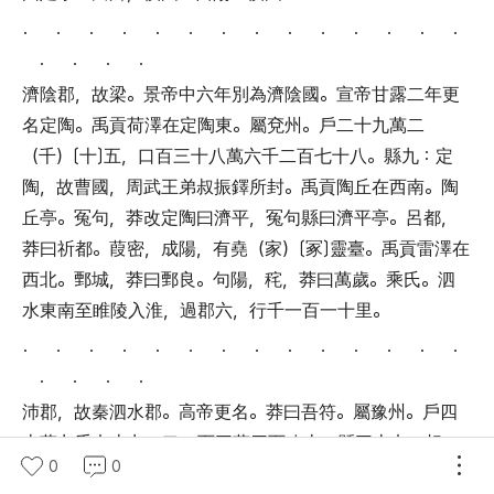
． ． ． ． ． ． ． ． ． ． ． ． ． ．
． ． ． ．
濟陰郡
，
故梁
。
景帝中六年別為濟陰國
。
宣帝甘露二年更
名定陶
。
禹貢荷澤在定陶東
。
屬兗州
。
戶二十九萬二
（
千
）〔
十
〕
五
，
口百三十八萬六千二百七十八
。
縣九
：
定
陶
，
故曹國
，
周武王弟叔振鐸所封
。
禹貢陶丘在西南
。
陶
丘亭
。
冤句
，
莽改定陶曰濟平
，
冤句縣曰濟平亭
。
呂都
，
莽曰祈都
。
葭密
，
成陽
，
有堯
（
家
）〔
冢
〕
靈臺
。
禹貢雷澤在
西北
。
鄄城
，
莽曰鄄良
。
句陽
，
秺
，
莽曰萬歲
。
乘氏
。
泗
水東南至睢陵入淮
，
過郡六
，
行千一百一十里
。
． ． ． ． ． ． ． ． ． ． ． ． ． ．
． ． ． ．
沛郡
，
故秦泗水郡
。
高帝更名
。
莽曰吾符
。
屬豫州
。
戶四
十萬九千七十九
，
口二百三萬四百八十
。
縣三十七
：
相
，
0
0
莽曰吾符亭
。
龍亢
，
竹
，
莽曰篤亭
。
穀陽
，
蕭
，
故蕭叔