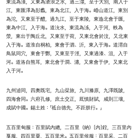
東流為漢
，
又東為滄浪之水
，
過三澨
，
至于大別
，
南入于
江
，
東匯澤為彭蠡
，
東為北江
，
入于海
。
崏山道江
，
東別
為沱
，
又東至于醴
，
過九江
，
至于東陵
，
東迆北會于匯
，
東為中江
，
入于海
。
道沇水
，
東流為泲
，
入于河
，
軼為
滎
，
東出于陶丘北
，
又東至于荷
，
又東北會於汶
，
又北東
入于海
。
道淮自桐柏
，
東會于泗
、
沂
，
東入于海
。
道渭自
鳥鼠同穴
，
東會于酆
，
又東至于涇
，
又東過漆
、
沮
，
入于
河
。
道洛自熊耳
，
東北會于澗
、
瀍
，
又東會于伊
，
又東北
入于河
。
九州逌同
，
四奧既宅
，
九山栞旅
，
九川滌原
，
九澤既陂
，
四海會同
。
六府孔修
，
庶土交正
，
厎慎財賦
，
咸則三壤
，
成賦中國
。
錫土姓
：「
祗台德先
，
不距朕行
。」
五百里甸服
：
百里賦內總
，
二百里
（
納
）〔
內
〕
銍
，
三百里內
戛服
，
四百里粟
，
五百里米
。
五百里侯服
：
百里采
，
二百