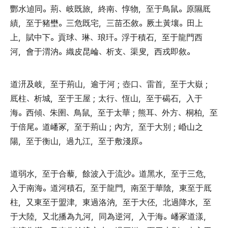
酆水逌同
。
荊
、
岐既旅
，
終南
、
惇物
，
至于鳥鼠
。
原隰厎
績
，
至于豬壄
。
三危既宅
，
三苗丕敘
。
厥土黃壤
。
田上
上
，
賦中下
。
貢球
、
琳
、
琅玕
。
浮于積石
，
至于龍門西
河
，
會于渭汭
。
織皮昆崘
、
析支
、
渠叟
，
西戎即敘
。
道汧及岐
，
至于荊山
，
逾于河
；
壺口
、
雷首
，
至于大嶽
；
厎柱
、
析城
，
至于王屋
；
太行
、
恆山
，
至于碣石
，
入于
海
。
西傾
、
朱圉
、
鳥鼠
，
至于太華
；
熊耳
、
外方
、
桐柏
，
至
于倍尾
。
道嶓冢
，
至于荊山
；
內方
，
至于大別
；
崏山之
陽
，
至于衡山
，
過九江
，
至于敷淺原
。
道弱水
，
至于合藜
，
餘波入于流沙
。
道黑水
，
至于三危
，
入于南海
。
道河積石
，
至于龍門
，
南至于華陰
，
東至于厎
柱
，
又東至于盟津
，
東過洛汭
，
至于大伾
，
北過降水
，
至
于大陸
，
又北播為九河
，
同為逆河
，
入于海
。
嶓冢道漾
，