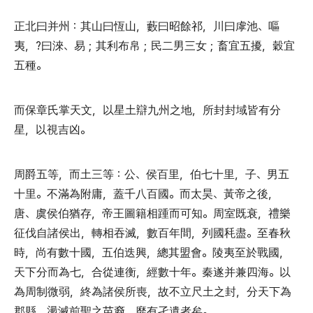
正北曰并州
：
其山曰恆山
，
藪曰昭餘祁
，
川曰虖池
、
嘔
夷
，
?曰淶
、
易
；
其利布帛
；
民二男三女
；
畜宜五擾
，
穀宜
五種
。
而保章氏掌天文
，
以星土辯九州之地
，
所封封域皆有分
星
，
以視吉凶
。
周爵五等
，
而土三等
：
公
、
侯百里
，
伯七十里
，
子
、
男五
十里
。
不滿為附庸
，
蓋千八百國
。
而太昊
、
黃帝之後
，
唐
、
虞侯伯猶存
，
帝王圖籍相踵而可知
。
周室既衰
，
禮樂
征伐自諸侯出
，
轉相吞滅
，
數百年間
，
列國秏盡
。
至春秋
時
，
尚有數十國
，
五伯迭興
，
總其盟會
。
陵夷至於戰國
，
天下分而為七
，
合從連衡
，
經數十年
。
秦遂并兼四海
。
以
為周制微弱
，
終為諸侯所喪
，
故不立尺土之封
，
分天下為
郡縣
，
盪滅前聖之苗裔
，
靡有孑遺者矣
。