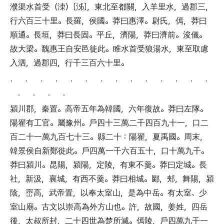
濮渠水首受
（
洓
）〔
泲
〕，
東北至都關
，
入羊里水
，
過郡三
，
行六百三十里
。
長羅
，
侯國
。
莽曰惠澤
。
尉氏
，
傿
，
莽曰
順通
。
長垣
，
莽曰長固
。
平丘
，
濟陽
，
莽曰濟前
。
浚儀
。
故大梁
。
魏惠王自安邑徙此
。
睢水首受狼湯水
，
東至取慮
入泗
，
過郡四
，
行千三百六十里
。
． ． ． ． ． ． ． ． ． ． ． ． ． ．
． ． ． ．
潁川郡
，
秦置
。
高帝五年為韓國
，
六年復故
。
莽曰左隊
。
陽翟有工官
。
屬豫州
。
戶四十三萬二千四百九十一
，
口二
百二十一萬九百七十三
。
縣二十
：
陽翟
，
夏禹國
。
周末
，
韓景侯自新鄭徙此
。
戶四萬一千六百五十
，
口十萬九千
。
莽曰潁川
。
昆陽
，
潁陽
，
定陵
，
有東不羹
。
莽曰定城
。
長
社
，
新汲
，
襄城
，
有西不羹
。
莽曰相城
。
郾
，
郟
，
舞陽
，
潁
陰
，
崈高
，
武帝置
，
以奉太室山
，
是為中岳
。
有太室
、
少
室山廟
。
古文以崇高為外方山也
。
許
，
故國
，
姜姓
，
四岳
後
，
太叔所封
，
二十四世為楚所滅
。
傿陵
，
戶四萬九千一