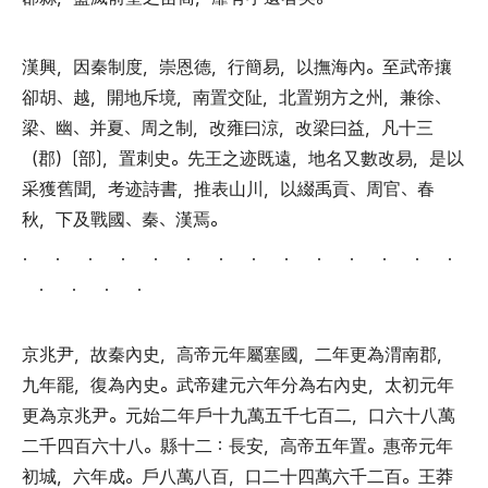
漢興
，
因秦制度
，
崇恩德
，
行簡易
，
以撫海內
。
至武帝攘
卻胡
、
越
，
開地斥境
，
南置交阯
，
北置朔方之州
，
兼徐
、
梁
、
幽
、
并夏
、
周之制
，
改雍曰涼
，
改梁曰益
，
凡十三
（
郡
）〔
部
〕，
置刺史
。
先王之迹既遠
，
地名又數改易
，
是以
采獲舊聞
，
考迹詩書
，
推表山川
，
以綴禹貢
、
周官
、
春
秋
，
下及戰國
、
秦
、
漢焉
。
． ． ． ． ． ． ． ． ． ． ． ． ． ．
． ． ． ．
京兆尹
，
故秦內史
，
高帝元年屬塞國
，
二年更為渭南郡
，
九年罷
，
復為內史
。
武帝建元六年分為右內史
，
太初元年
更為京兆尹
。
元始二年戶十九萬五千七百二
，
口六十八萬
二千四百六十八
。
縣十二
：
長安
，
高帝五年置
。
惠帝元年
初城
，
六年成
。
戶八萬八百
，
口二十四萬六千二百
。
王莽