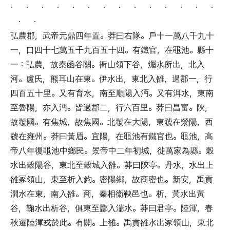
． ． ． ． ． ． ． ． ． ． ． ． ． ．
． ．
弘農郡
，
武帝元鼎四年置
。
莽曰右隊
。
戶十一萬八千九十
一
，
口四十七萬五千九百五十四
。
有鐵官
，
在黽池
。
縣十
一
：
弘農
，
故秦函谷關
。
衙山領下谷
，
爥水所出
，
北入
河
。
盧氏
，
熊耳山在東
。
伊水出
，
東北入雒
，
過郡一
，
行
四百五十里
。
又有育水
，
南至順陽入沔
。
又有洱水
，
東南
至魯陽
，
亦入沔
。
皆過郡二
，
行六百里
。
莽曰昌富
。
陝
，
故虢國
。
有焦城
，
故焦國
。
北虢在大陽
，
東虢在滎陽
，
西
虢在雍州
。
莽曰黃眉
。
宜陽
，
在黽池有鐵官也
。
黽池
，
高
帝八年復黽池中鄉民
。
景帝中二年初城
，
徙萬家為縣
。
穀
水出穀陽谷
，
東北至穀城入雒
。
莽曰陝亭
。
丹水
，
水出上
雒冢領山
，
東至析入鈞
。
密陽鄉
，
故商密也
。
新安
，
禹貢
澗水在東
，
南入雒
。
商
，
秦相衞鞅邑也
。
析
，
黃水出黃
谷
，
鞠水出析谷
，
俱東至酈入湍水
。
莽曰君亭
。
陸渾
，
春
秋遷陸渾戎於此
。
有關
。
上雒
。
禹貢雒水出冢領山
，
東北