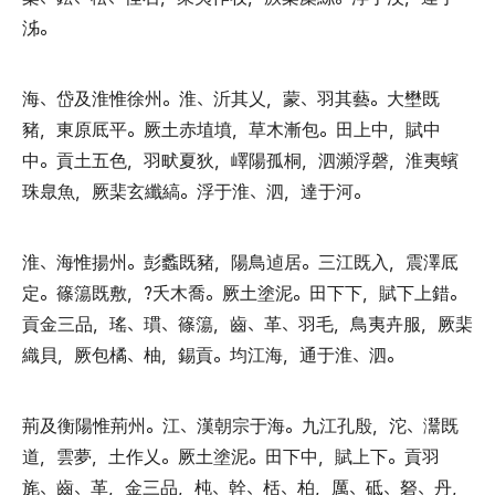
泲
。
海
、
岱及淮惟徐州
。
淮
、
沂其乂
，
蒙
、
羽其藝
。
大壄既
豬
，
東原厎平
。
厥土赤埴墳
，
草木漸包
。
田上中
，
賦中
中
。
貢土五色
，
羽畎夏狄
，
嶧陽孤桐
，
泗瀕浮磬
，
淮夷蠙
珠臮魚
，
厥棐玄纖縞
。
浮于淮
、
泗
，
達于河
。
淮
、
海惟揚州
。
彭蠡既豬
，
陽鳥逌居
。
三江既入
，
震澤厎
定
。
篠簜既敷
，
?夭木喬
。
厥土塗泥
。
田下下
，
賦下上錯
。
貢金三品
，
瑤
、
瑻
、
篠簜
，
齒
、
革
、
羽毛
，
鳥夷卉服
，
厥棐
織貝
，
厥包橘
、
柚
，
錫貢
。
均江海
，
通于淮
、
泗
。
荊及衡陽惟荊州
。
江
、
漢朝宗于海
。
九江孔殷
，
沱
、
灊既
道
，
雲夢
，
土作乂
。
厥土塗泥
。
田下中
，
賦上下
。
貢羽
旄
、
齒
、
革
，
金三品
，
杶
、
幹
、
栝
、
柏
，
厲
、
砥
、
砮
、
丹
，