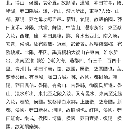
北
。
博山
，
侯國
。
哀帝置
。
故順陽
。
涅陽
，
莽曰前亭
。
陰
，
堵陽
，
莽曰陽城
。
雉
，
衡山
，
灃水所出
，
東至?入汝
。
山
都
，
蔡陽
，
莽之母功顯君邑
。
新野
，
筑陽
，
故穀伯國
。
莽
曰宜禾
。
棘陽
，
武當
，
舞陰
，
中陰山
，
瀙水所出
，
東至蔡
入汝
。
西鄂
，
穰
，
莽曰農穰
。
酈
，
育水出西北
，
南入漢
。
安衆
，
侯國
。
故宛西鄉
。
冠軍
，
武帝置
。
故穰盧陽鄉
、
宛
臨駣聚
。
比陽
，
平氏
，
禹貢桐柏大復山在東南
，
淮水所
出
，
東南至淮
（
陵
）〔
浦
〕
入海
，
過郡四
，
行三千二百四十
里
，
青州川
。
莽曰平善
。
隨
，
故國
。
厲鄉
，
故厲國也
。
葉
，
楚葉公邑
。
有長城
，
號曰方城
。
鄧
，
故國
。
都尉治
。
朝
陽
，
莽曰厲信
。
魯陽
，
有魯山
。
古魯縣
，
御龍氏所遷
。
魯
山
，
滍水所出
，
東北至定陵入汝
。
又有昆水
，
東南至定陵
入汝
。
舂陵
，
侯國
。
故蔡陽白水鄉
。
上唐鄉
，
故唐國
。
新
都
，
侯國
。
莽曰新林
。
湖陽
，
故廖國也
。
紅陽
，
侯國
。
莽
曰紅俞
。
樂成
，
侯國
。
博望
，
侯國
。
莽曰宜樂
。
復陽
。
侯
國
。
故湖陽樂鄉
。