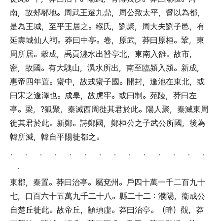
南
，
故郟鄏地
。
周武王遷九鼎
，
周公致太平
，
營以為都
，
是為王城
，
至平王居之
。
緱氏
，
劉聚
，
周大夫劉子邑
，
有
延壽城仙人祠
。
莽曰中亭
。
卷
，
原武
，
莽曰原桓
。
鞏
，
東
周所居
。
穀成
，
禹貢瀍水出㬱亭北
，
東南入雒
。
故市
，
密
，
故國
。
有大騩山
，
潩水所出
，
南至臨潁入潁
。
新成
，
惠帝四年置
。
蠻中
，
故戎蠻子國
。
開封
，
逢池在東北
，
或
曰宋之逢澤也
。
成皋
，
故虎牢
。
或曰制
。
苑陵
，
莽曰左
亭
。
梁
，
?狐聚
，
秦滅西周徙其君於此
。
陽人聚
，
秦滅東周
徙其君於此
。
新鄭
。
詩鄭國
，
鄭桓公之子武公所國
，
後為
韓所滅
，
韓自平陽徙都之
。
． ． ． ． ． ． ． ． ． ． ． ． ． ．
．
東郡
，
秦置
。
莽曰治亭
。
屬兗州
。
戶四十萬一千二百九十
七
，
口百六十五萬九千二十八
。
縣二十二
：
濮陽
，
衞成公
自楚丘徙此
。
故帝丘
，
顓頊虛
。
莽曰治亭
。（
畔
）
觀
，
莽