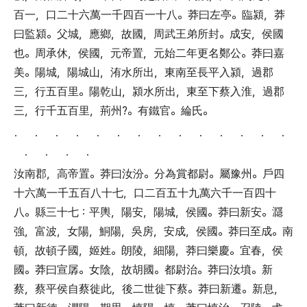
百一
，
口二十六萬一千四百一十八
。
莽曰左亭
。
臨潁
，
莽
曰監潁
。
父城
，
應鄉
，
故國
，
周武王弟所封
。
成安
，
侯國
也
。
周承休
，
侯國
，
元帝置
，
元始二年更名鄭公
。
莽曰嘉
美
。
陽城
，
陽城山
，
洧水所出
，
東南至長平入潁
，
過郡
三
，
行五百里
。
陽乾山
，
潁水所出
，
東至下蔡入淮
，
過郡
三
，
行千五百里
，
荊州?
。
有鐵官
。
綸氏
。
． ． ． ． ． ． ． ． ． ． ． ． ． ．
． ． ． ．
汝南郡
，
高帝置
。
莽曰汝汾
。
分為賞都尉
。
屬豫州
。
戶四
十六萬一千五百八十七
，
口二百五十九萬六千一百四十
八
。
縣三十七
：
平輿
，
陽安
，
陽城
，
侯國
。
莽曰新安
。
㶏
強
，
富波
，
女陽
，
鮦陽
，
吳房
，
安成
，
侯國
。
莽曰至成
。
南
頓
，
故頓子國
，
姬姓
。
朗陵
，
細陽
，
莽曰樂慶
。
宜春
，
侯
國
。
莽曰宣孱
。
女陰
，
故胡國
。
都尉治
。
莽曰汝墳
。
新
蔡
，
蔡平侯自蔡徙此
，
後二世徙下蔡
。
莽曰新遷
。
新息
，