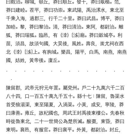
曰觀治
。
聊城
，
頓丘
，
莽曰順丘
。
發干
，
莽曰戢楯
。
范
，
莽曰建睦
。
茬平
，
莽曰功崇
。
東武陽
，
禹治漯水
，
東北至
千乘入海
，
過郡三
，
行千二十里
。
莽曰武昌
。
博平
，
莽曰
加睦
。
黎
，
莽曰黎治
。
清
，
莽曰清治
。
東阿
，
都尉治
。
離
狐
，
莽曰瑞狐
。
臨邑
，
有
（
洓
）〔
泲
〕
廟
。
莽曰穀城亭
。
利
苗
，
須昌
，
故須句國
，
大昊後
，
風姓
。
壽良
，
蚩尤祠在西
北
（
洓
）〔
泲
〕
上
。
有朐城
。
樂昌
，
陽平
，
白馬
，
南燕
，
南燕
國
，
姞姓
，
黃帝後
。
廩丘
。
． ． ． ． ． ． ． ． ． ． ． ． ． ．
．
陳留郡
，
武帝元狩元年置
。
屬兗州
。
戶二十九萬六千二百
八十四
，
口一百五十萬九千五十
。
縣十七
：
陳留
，
魯渠水
首受狼湯渠
，
東至陽夏
，
入渦渠
。
小黃
，
成安
，
寧陵
，
莽
曰康善
。
雍丘
，
故杞國也
，
周武王封禹後東樓公
。
先春秋
時徙魯東北
，
二十一世簡公為楚所滅
。
酸棗
，
東昏
，
莽曰
東明
。
襄邑
，
有服官
。
莽曰襄平
。
外黃
，
都尉治
。
封丘
，