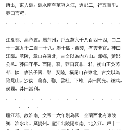
所出
，
東入繇
。
繇水南至華容入江
，
過郡二
，
行五百里
。
莽曰言程
。
． ． ． ． ． ． ． ． ． ． ． ． ． ．
． ． ． ．
江夏郡
，
高帝置
。
屬荊州
。
戶五萬六千八百四十四
，
口二
十一萬九千二百一十八
。
縣十四
：
西陵
，
有雲夢官
。
莽曰
江陽
。
竟陵
，
章山在東北
，
古文以為內方山
。
鄖鄉
，
楚鄖
公邑
。
莽曰守平
。
西陽
，
襄
，
莽曰襄非
。
邾
，
衡山王吳芮
都
。
軑
，
故弦子國
。
鄂
，
安陸
，
橫尾山在東北
，
古文以為
陪尾山
。
沙羨
，
蘄春
，
鄳
，
雲杜
，
下雉
，
莽曰閏光
。
鍾武
。
侯國
。
莽曰當利
。
． ． ． ． ． ． ． ． ． ． ． ． ． ．
． ． ． ．
廬江郡
，
故淮南
，
文帝十六年別為國
。
金蘭西北有東陵
鄉
，
淮水出
。
屬揚州
。
廬江出陵陽東南
，
北入江
。
戶十二