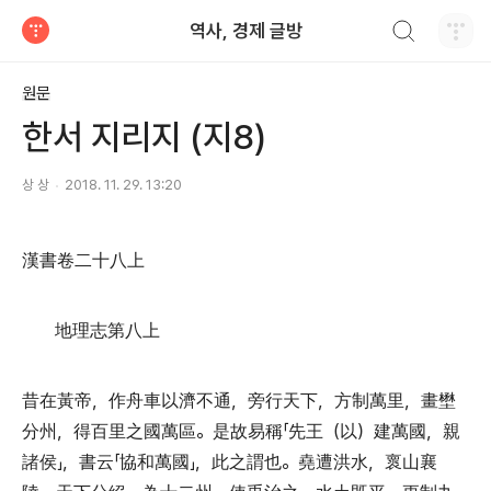
검색하기
역사, 경제 글방
티스토리
원문
한서 지리지 (지8)
상 상
2018. 11. 29. 13:20
漢書卷二十八上
地理志第八上
昔在黃帝
，
作舟車以濟不通
，
旁行天下
，
方制萬里
，
畫壄
分州
，
得百里之國萬區
。
是故易稱
「
先王
（
以
）
建萬國
，
親
諸侯
」，
書云
「
協和萬國
」，
此之謂也
。
堯遭洪水
，
褱山襄