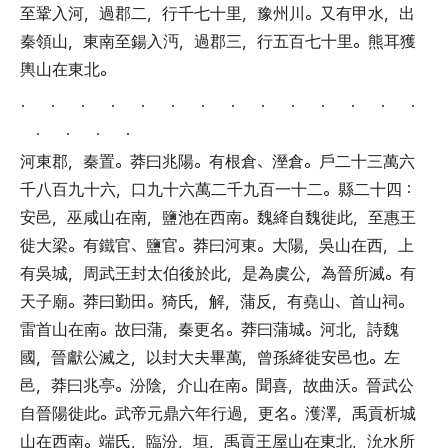
至鞏入河
，
過郡二
，
行千七十里
，
豫州川
。
又有甲水
，
出
秦領山
，
東南至鍚入沔
，
過郡三
，
行五百七十里
。
熊耳獲
輿山在東北
。
． ． ． ． ． ． ． ． ． ． ． ． ． ．
． ． ． ．
河東郡
，
秦置
。
莽曰兆陽
。
有根倉
、
溼倉
。
戶二十三萬六
千八百九十六
，
口九十六萬二千九百一十二
。
縣二十四
：
安邑
，
巫咸山在南
，
鹽池在西南
。
魏絳自魏徙此
，
至惠王
徙大梁
。
有鐵官
、
鹽官
。
莽曰河東
。
大陽
，
吳山在西
，
上
有吳城
，
周武王封太伯後於此
，
是為虞公
，
為晉所滅
。
有
天子廟
。
莽曰勤田
。
猗氏
，
解
，
蒲反
，
有堯山
、
首山祠
。
雷首山在南
。
故曰蒲
，
秦更名
。
莽曰蒲城
。
河北
，
詩魏
國
，
晉獻公滅之
，
以封大夫畢萬
，
曾孫絳徙安邑也
。
左
邑
，
莽曰兆亭
。
汾陰
，
介山在南
。
聞喜
，
故曲沃
。
晉武公
自晉陽徙此
。
武帝元鼎六年行過
，
更名
。
濩澤
，
禹貢析城
山在西南
。
端氏
，
臨汾
，
垣
，
禹貢王屋山在東北
，
沇水所