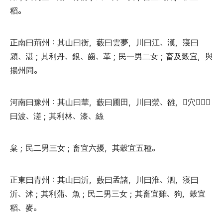
稻
。
正南曰荊州
：
其山曰衡
，
藪曰雲夢
，
川曰江
、
漢
，
寖曰
潁
、
湛
；
其利丹
、
銀
、
齒
、
革
；
民一男二女
；
畜及穀宜
，
與
揚州同
。
河南曰豫州
：
其山曰華
，
藪曰圃田
，
川曰滎
、
雒
，
穴



曰波
、
溠
；
其利林
、
漆
、
絲
枲
；
民二男三女
；
畜宜六擾
，
其穀宜五種
。
正東曰青州
：
其山曰沂
，
藪曰孟諸
，
川曰淮
、
泗
，
寖曰
沂
、
沭
；
其利蒲
、
魚
；
民二男三女
；
其畜宜雞
、
狗
，
穀宜
稻
、
麥
。