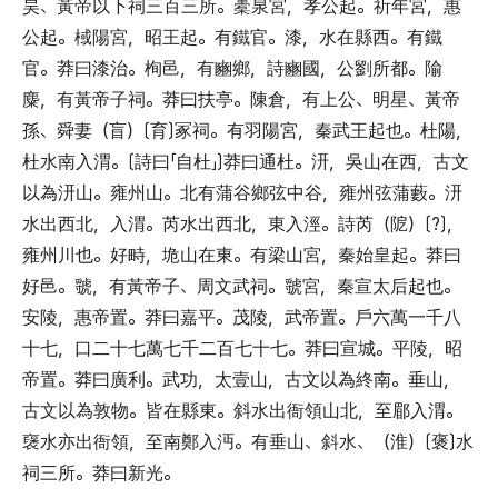
昊
、
黃帝以下祠三百三所
。
橐泉宮
，
孝公起
。
祈年宮
，
惠
公起
。
棫陽宮
，
昭王起
。
有鐵官
。
漆
，
水在縣西
。
有鐵
官
。
莽曰漆治
。
栒邑
，
有豳鄉
，
詩豳國
，
公劉所都
。
隃
麋
，
有黃帝子祠
。
莽曰扶亭
。
陳倉
，
有上公
、
明星
、
黃帝
孫
、
舜妻
（
盲
）〔
育
〕
冢祠
。
有羽陽宮
，
秦武王起也
。
杜陽
，
杜水南入渭
。〔
詩曰
「
自杜
」〕
莽曰通杜
。
汧
，
吳山在西
，
古文
以為汧山
。
雍州山
。
北有蒲谷鄉弦中谷
，
雍州弦蒲藪
。
汧
水出西北
，
入渭
。
芮水出西北
，
東入涇
。
詩芮
（
阸
）〔
?
〕，
雍州川也
。
好畤
，
垝山在東
。
有梁山宮
，
秦始皇起
。
莽曰
好邑
。
虢
，
有黃帝子
、
周文武祠
。
虢宮
，
秦宣太后起也
。
安陵
，
惠帝置
。
莽曰嘉平
。
茂陵
，
武帝置
。
戶六萬一千八
十七
，
口二十七萬七千二百七十七
。
莽曰宣城
。
平陵
，
昭
帝置
。
莽曰廣利
。
武功
，
太壹山
，
古文以為終南
。
垂山
，
古文以為敦物
。
皆在縣東
。
斜水出衙領山北
，
至郿入渭
。
襃水亦出衙領
，
至南鄭入沔
。
有垂山
、
斜水
、（
淮
）〔
褒
〕
水
祠三所
。
莽曰新光
。