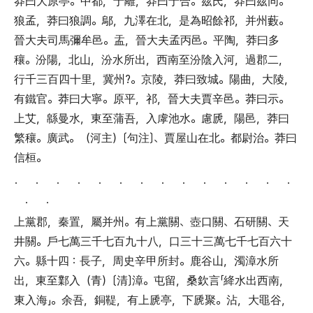
莽曰大原亭
。
中都
，
于離
，
莽曰于合
。
茲氏
，
莽曰茲同
。
狼孟
，
莽曰狼調
。
鄔
，
九澤在北
，
是為昭餘祁
，
并州藪
。
晉大夫司馬彌牟邑
。
盂
，
晉大夫孟丙邑
。
平陶
，
莽曰多
穰
。
汾陽
，
北山
，
汾水所出
，
西南至汾陰入河
，
過郡二
，
行千三百四十里
，
冀州?
。
京陵
，
莽曰致城
。
陽曲
，
大陵
，
有鐵官
。
莽曰大寧
。
原平
，
祁
，
晉大夫賈辛邑
。
莽曰示
。
上艾
，
緜曼水
，
東至蒲吾
，
入虖池水
。
慮虒
，
陽邑
，
莽曰
繁穰
。
廣武
。（
河主
）〔
句注
〕、
賈屋山在北
。
都尉治
。
莽曰
信桓
。
． ． ． ． ． ． ． ． ． ． ． ． ． ．
． ．
上黨郡
，
秦置
，
屬并州
。
有上黨關
、
壺口關
、
石研關
、
天
井關
。
戶七萬三千七百九十八
，
口三十三萬七千七百六十
六
。
縣十四
：
長子
，
周史辛甲所封
。
鹿谷山
，
濁漳水所
出
，
東至鄴入
（
青
）〔
清
〕
漳
。
屯留
，
桑欽言
「
絳水出西南
，
東入海
」。
余吾
，
銅鞮
，
有上虒亭
，
下虒聚
。
沾
，
大黽谷
，