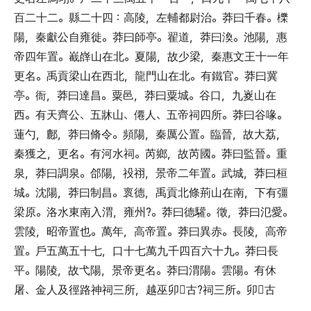
百二十二
。
縣二十四
：
高陵
，
左輔都尉治
。
莽曰千春
。
櫟
陽
，
秦獻公自雍徙
。
莽曰師亭
。
翟道
，
莽曰渙
。
池陽
，
惠
帝四年置
。
嶻嶭山在北
。
夏陽
，
故少梁
，
秦惠文王十一年
更名
。
禹貢梁山在西北
，
龍門山在北
。
有鐵官
。
莽曰冀
亭
。
衙
，
莽曰達昌
。
粟邑
，
莽曰粟城
。
谷口
，
九嵏山在
西
。
有天齊公
、
五牀山
、
僊人
、
五帝祠四所
。
莽曰谷喙
。
蓮勺
，
鄜
，
莽曰脩令
。
頻陽
，
秦厲公置
。
臨晉
，
故大荔
，
秦獲之
，
更名
。
有河水祠
。
芮鄉
，
故芮國
。
莽曰監晉
。
重
泉
，
莽曰調泉
。
郃陽
，
祋祤
，
景帝二年置
。
武城
，
莽曰桓
城
。
沈陽
，
莽曰制昌
。
褱德
，
禹貢北條荊山在南
，
下有彊
梁原
。
洛水東南入渭
，
雍州?
。
莽曰德驩
。
徵
，
莽曰氾愛
。
雲陵
，
昭帝置也
。
萬年
，
高帝置
。
莽曰異赤
。
長陵
，
高帝
置
。
戶五萬五十七
，
口十七萬九千四百六十九
。
莽曰長
平
。
陽陵
，
故弋陽
，
景帝更名
。
莽曰渭陽
。
雲陽
。
有休
屠
、
金人及徑路神祠三所
，
越巫卯
古?祠三所
。
卯
古

