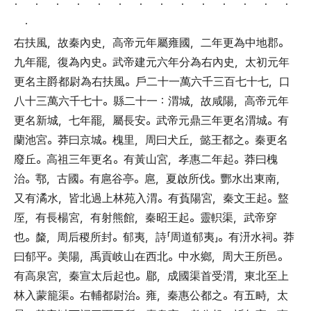
． ． ． ． ． ． ． ． ． ． ． ． ． ．
．
右扶風
，
故秦內史
，
高帝元年屬雍國
，
二年更為中地郡
。
九年罷
，
復為內史
。
武帝建元六年分為右內史
，
太初元年
更名主爵都尉為右扶風
。
戶二十一萬六千三百七十七
，
口
八十三萬六千七十
。
縣二十一
：
渭城
，
故咸陽
，
高帝元年
更名新城
，
七年罷
，
屬長安
。
武帝元鼎三年更名渭城
。
有
蘭池宮
。
莽曰京城
。
槐里
，
周曰犬丘
，
懿王都之
。
秦更名
廢丘
。
高祖三年更名
。
有黃山宮
，
孝惠二年起
。
莽曰槐
治
。
鄠
，
古國
。
有扈谷亭
。
扈
，
夏啟所伐
。
酆水出東南
，
又有潏水
，
皆北過上林苑入渭
。
有萯陽宮
，
秦文王起
。
盩
厔
，
有長楊宮
，
有射熊館
，
秦昭王起
。
靈軹渠
，
武帝穿
也
。
斄
，
周后稷所封
。
郁夷
，
詩
「
周道郁夷
」。
有汧水祠
。
莽
曰郁平
。
美陽
，
禹貢岐山在西北
。
中水鄉
，
周大王所邑
。
有高泉宮
，
秦宣太后起也
。
郿
，
成國渠首受渭
，
東北至上
林入蒙籠渠
。
右輔都尉治
。
雍
，
秦惠公都之
。
有五畤
，
太