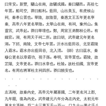
曰常安
。
新豐
，
驪山在南
，
故驪戎國
。
秦曰驪邑
。
高祖七
年置
。
船司空
，
莽曰船利
。
藍田
，
山出美玉
，
有虎候山
祠
，
秦孝公置也
。
華陰
，
故陰晉
，
秦惠文王五年更名寧
秦
，
高帝八年更名華陰
。
太華山在南
，
有祠
，
豫州山
。
集
靈宮
，
武帝起
。
莽曰華壇也
。
鄭
，
周宣王弟鄭桓公邑
。
有
鐵官
。
湖
，
有周天子祠二所
。
故曰胡
，
武帝建元年更名
湖
。
下邽
，
南陵
，
文帝七年置
。
沂水出藍田谷
，
北至霸陵
入霸水
。
霸水亦出藍田谷
，
北入渭
。（
師
）
古曰茲水
，
秦
穆公更名以章霸功
，
視子孫
。
奉明
，
宣帝置也
。
霸陵
，
故
芷陽
，
文帝更名
。
莽曰水章也
。
杜陵
。
故杜伯國
，
宣帝更
名
。
有周右將軍杜主祠四所
。
莽曰饒安也
。
． ． ． ． ． ． ． ． ． ． ． ． ． ．
． ．
左馮翊
，
故秦內史
，
高帝元年屬塞國
，
二年更名河上郡
，
九年罷
，
復為內史
。
武帝建元六年分為左內史
，
太初元年
更名左馮翊
。
戶二十三萬五千一百一
，
口九十一萬七千八