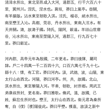
清漳水所出
，
東北至邑成入大河
，
過郡五
，
行千六百八十
里
，
冀州川
。
涅氏
，
涅水也
。
襄垣
，
莽曰上黨亭
。
壺關
，
有羊腸版
。
沾水東至朝歌入淇
。
泫氏
，
楊谷
，
絕水所出
，
南至壄王入沁
。
高都
，
莞谷
，
丹水所出
，
東南入泫水
。
有
天井關
。
潞
，
故潞子國
。
陭氏
，
陽阿
，
穀遠
。
羊頭山世靡
谷
，
沁水所出
，
東南至滎陽入河
，
過郡三
，
行九百七十
里
。
莽曰穀近
。
． ． ． ． ． ． ． ． ． ． ． ． ． ．
河內郡
，
高帝元年為殷國
，
二年更名
。
莽曰後隊
，
屬司
隸
。
戶二十四萬一千二百四十六
，
口百六萬七千九十七
。
縣十八
：
懷
，
有工官
。
莽曰河內
。
汲
，
武德
，
波
，
山陽
，
東
太行山在西北
。
河陽
，
莽曰河亭
。
州
，
共
，
故國
。
北山
，
淇水所出
，
東至黎陽入河
。
平皋
，
朝歌
，
紂所都
。
周武王
弟康叔所封
，
更名衞
。
莽曰雅歌
。
脩武
，
溫
，
故國
，
己
姓
，
蘇忿生所封也
。
壄王
，
太行山在西北
。
衞元君為秦所
奪
，
自
（
僕
）〔
濮
〕
陽徙此
。
莽曰平壄
。
獲嘉
，
故汲之新中