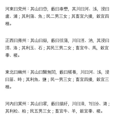
河東曰兗州
：
其山曰岱
，
藪曰泰壄
，
其川曰河
、
泲
，
浸曰
盧
、
濰
；
其利蒲
、
魚
；
民二男三女
；
其畜宜六擾
，
穀宜四
種
。
正西曰雍州
：
其山曰嶽
，
藪曰弦蒲
，
川曰涇
、
汭
，
其浸曰
渭
、
洛
；
其利玉
、
石
；
其民三男二女
；
畜宜牛
、
馬
，
穀宜
黍
、
稷
。
東北曰幽州
：
其山曰醫無閭
，
藪曰豯養
，
川曰河
、
泲
，
浸
曰菑
、
時
；
其利魚
、
鹽
；
民一男三女
；
畜宜四擾
，
穀宜三
種
。
河內曰冀州
：
其山曰霍
，
藪曰揚紆
，
川曰漳
，
?曰汾
、
潞
；
其利松
、
柏
；
民五男三女
；
畜宜牛
、
羊
，
穀宜黍
、
稷
。