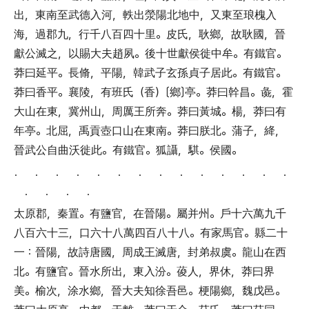
出
，
東南至武德入河
，
軼出滎陽北地中
，
又東至琅槐入
海
，
過郡九
，
行千八百四十里
。
皮氏
，
耿鄉
，
故耿國
，
晉
獻公滅之
，
以賜大夫趙夙
。
後十世獻侯徙中牟
。
有鐵官
。
莽曰延平
。
長脩
，
平陽
，
韓武子玄孫貞子居此
。
有鐵官
。
莽曰香平
。
襄陵
，
有班氏
（
香
）〔
鄉
〕
亭
。
莽曰幹昌
。
彘
，
霍
大山在東
，
冀州山
，
周厲王所奔
。
莽曰黃城
。
楊
，
莽曰有
年亭
。
北屈
，
禹貢壺口山在東南
。
莽曰朕北
。
蒲子
，
絳
，
晉武公自曲沃徙此
。
有鐵官
。
狐讘
，
騏
。
侯國
。
． ． ． ． ． ． ． ． ． ． ． ． ． ．
． ． ． ．
太原郡
，
秦置
。
有鹽官
，
在晉陽
。
屬并州
。
戶十六萬九千
八百六十三
，
口六十八萬四百八十八
。
有家馬官
。
縣二十
一
：
晉陽
，
故詩唐國
，
周成王滅唐
，
封弟叔虞
。
龍山在西
北
。
有鹽官
。
晉水所出
，
東入汾
。
葰人
，
界休
，
莽曰界
美
。
榆次
，
涂水鄉
，
晉大夫知徐吾邑
。
梗陽鄉
，
魏戊邑
。