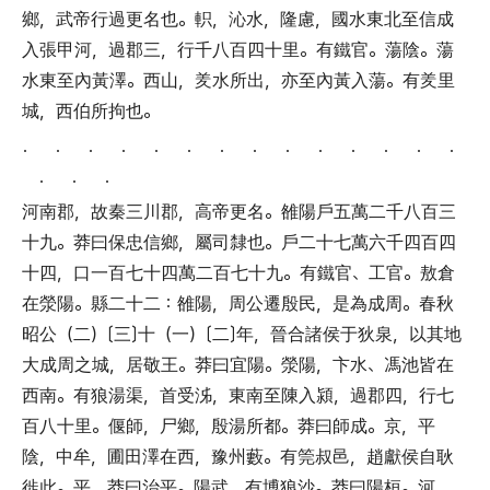
鄉
，
武帝行過更名也
。
軹
，
沁水
，
隆慮
，
國水東北至信成
入張甲河
，
過郡三
，
行千八百四十里
。
有鐵官
。
蕩陰
。
蕩
水東至內黃澤
。
西山
，
羑水所出
，
亦至內黃入蕩
。
有羑里
城
，
西伯所拘也
。
． ． ． ． ． ． ． ． ． ． ． ． ． ．
． ． ．
河南郡
，
故秦三川郡
，
高帝更名
。
雒陽戶五萬二千八百三
十九
。
莽曰保忠信鄉
，
屬司隸也
。
戶二十七萬六千四百四
十四
，
口一百七十四萬二百七十九
。
有鐵官
、
工官
。
敖倉
在滎陽
。
縣二十二
：
雒陽
，
周公遷殷民
，
是為成周
。
春秋
昭公
（
二
）〔
三
〕
十
（
一
）〔
二
〕
年
，
晉合諸侯于狄泉
，
以其地
大成周之城
，
居敬王
。
莽曰宜陽
。
滎陽
，
卞水
、
馮池皆在
西南
。
有狼湯渠
，
首受泲
，
東南至陳入潁
，
過郡四
，
行七
百八十里
。
偃師
，
尸鄉
，
殷湯所都
。
莽曰師成
。
京
，
平
陰
，
中牟
，
圃田澤在西
，
豫州藪
。
有筦叔邑
，
趙獻侯自耿
徙此
。
平
，
莽曰治平
。
陽武
，
有博狼沙
。
莽曰陽桓
。
河