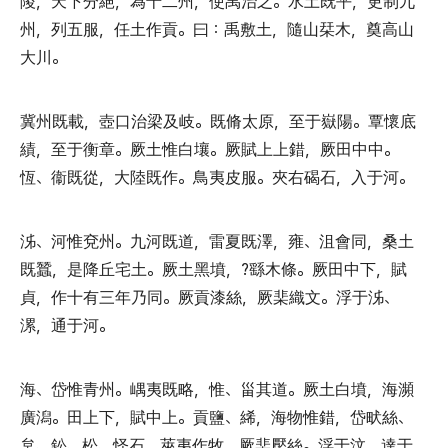
陵
，
天下分絕
，
為十二州
，
使禹治之
。
水土既平
，
更制九
州
，
列五服
，
任土作貢
。
曰
：
禹敷土
，
隨山栞木
，
奠高山
大川
。
冀州既載
，
壺口治梁及岐
。
既脩太原
，
至于嶽陽
。
覃懷底
績
，
至于衡章
。
厥土惟白壤
。
厥賦上上錯
，
厥田中中
。
恆
、
衞既從
，
大陸既作
。
鳥夷皮服
。
夾右碣石
，
入于河
。
泲
、
河惟兗州
。
九河既道
，
雷夏既澤
，
雍
、
沮會同
，
桑土
既蠶
，
是降丘宅土
。
厥土黑墳
，
?繇木條
。
厥田中下
，
賦
貞
，
作十有三年乃同
。
厥貢漆絲
，
厥棐織文
。
浮于泲
、
漯
，
通于河
。
海
、
岱惟青州
。
嵎夷既略
，
惟
、
甾其道
。
厥土白墳
，
海瀕
廣潟
。
田上下
，
賦中上
。
貢鹽
、
絺
，
海物惟錯
，
岱畎絲
、
枲
、
鈆
、
松
、
怪石
，
萊夷作牧
，
厥棐檿絲
。
浮于汶
，
達于