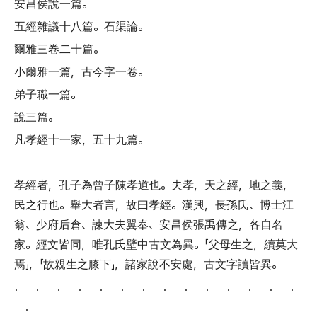
安昌侯說一篇
。
五經雜議十八篇
。
石渠論
。
爾雅三卷二十篇
。
小爾雅一篇
，
古今字一卷
。
弟子職一篇
。
說三篇
。
凡孝經十一家
，
五十九篇
。
孝經者
，
孔子為曾子陳孝道也
。
夫孝
，
天之經
，
地之義
，
民之行也
。
舉大者言
，
故曰孝經
。
漢興
，
長孫氏
、
博士江
翁
、
少府后倉
、
諫大夫翼奉
、
安昌侯張禹傳之
，
各自名
家
。
經文皆同
，
唯孔氏壁中古文為異
。「
父母生之
，
續莫大
焉
」，「
故親生之膝下
」，
諸家說不安處
，
古文字讀皆異
。
． ． ． ． ． ． ． ． ． ． ． ． ． ．
．