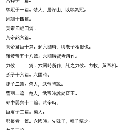
宮孫子二篇
。
鶡冠子一篇
。
楚人
，
居深山
，
以鶡為冠
。
周訓十四篇
。
黃帝四經四篇
。
黃帝銘六篇
。
黃帝君臣十篇
。
起六國時
，
與老子相似也
。
雜黃帝五十八篇
。
六國時賢者所作
。
力牧二十二篇
。
六國時所作
，
託之力牧
。
力牧
，
黃帝相
。
孫子十六篇
。
六國時
。
捷子二篇
。
齊人
，
武帝時說
。
曹羽二篇
。
楚人
，
武帝時說於齊王
。
郎中嬰齊十二篇
。
武帝時
。
臣君子二篇
。
蜀人
。
鄭長者一篇
。
六國時
。
先韓子
，
韓子稱之
。