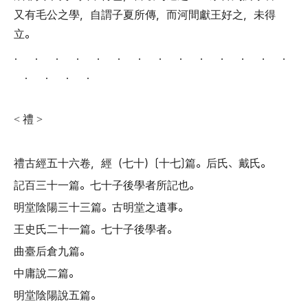
又有毛公之學
，
自謂子夏所傳
，
而河間獻王好之
，
未得
立
。
． ． ． ． ． ． ． ． ． ． ． ． ． ．
． ． ． ．
禮
<
>
禮古經五十六卷
，
經
（
七十
）〔
十七
〕
篇
。
后氏
、
戴氏
。
記百三十一篇
。
七十子後學者所記也
。
明堂陰陽三十三篇
。
古明堂之遺事
。
王史氏二十一篇
。
七十子後學者
。
曲臺后倉九篇
。
中庸說二篇
。
明堂陰陽說五篇
。