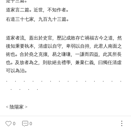
楚子三篇
。
道家言二篇
。
近世
，
不知作者
。
右道三十七家
，
九百九十三篇
。
道家者流
，
蓋出於史官
，
歷記成敗存亡禍福古今之道
，
然
後知秉要執本
，
清虛以自守
，
卑弱以自持
，
此君人南面之
術也
。
合於堯之克攘
，
易之嗛嗛
，
一謙而四益
，
此其所長
也
。
及放者為之
，
則欲絕去禮學
，
兼棄仁義
，
曰獨任清虛
可以為治
。
． ． ． ． ． ． ． ． ． ． ． ． ． ．
． ． ． ．
陰陽家
<
>
0
0
宋司星子韋三篇
。
景公之史
。