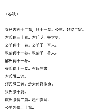
春秋
<
>
春秋古經十二篇
，
經十一卷
。
公羊
、
穀梁二家
。
左氏傳三十卷
。
左丘明
，
魯太史
。
公羊傳十一卷
。
公羊子
，
齊人
。
穀梁傳十一卷
。
穀梁子
，
魯人
。
鄒氏傳十一卷
。
夾氏傳十一卷
。
有錄無書
。
左氏微二篇
。
鐸氏微三篇
。
楚太傅鐸椒也
。
張氏微十篇
。
虞氏微傳二篇
。
趙相虞卿
。
公羊外傳五十篇
。