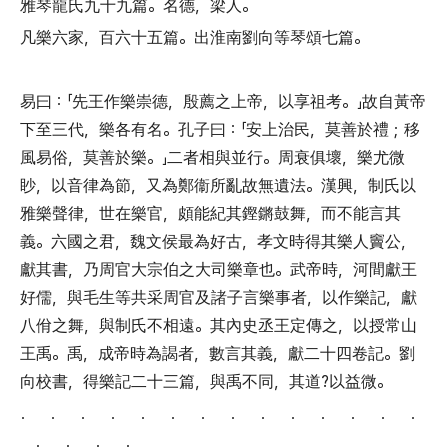
雅琴龍氏九十九篇
。
名德
，
梁人
。
凡樂六家
，
百六十五篇
。
出淮南劉向等琴頌七篇
。
易曰
：「
先王作樂崇德
，
殷薦之上帝
，
以享祖考
。」
故自黃帝
下至三代
，
樂各有名
。
孔子曰
：「
安上治民
，
莫善於禮
；
移
風易俗
，
莫善於樂
。」
二者相與並行
。
周衰俱壞
，
樂尤微
眇
，
以音律為節
，
又為鄭衞所亂故無遺法
。
漢興
，
制氏以
雅樂聲律
，
世在樂官
，
頗能紀其鏗鏘鼓舞
，
而不能言其
義
。
六國之君
，
魏文侯最為好古
，
孝文時得其樂人竇公
，
獻其書
，
乃周官大宗伯之大司樂章也
。
武帝時
，
河間獻王
好儒
，
與毛生等共采周官及諸子言樂事者
，
以作樂記
，
獻
八佾之舞
，
與制氏不相遠
。
其內史丞王定傳之
，
以授常山
王禹
。
禹
，
成帝時為謁者
，
數言其義
，
獻二十四卷記
。
劉
向校書
，
得樂記二十三篇
，
與禹不同
，
其道?以益微
。
． ． ． ． ． ． ． ． ． ． ． ． ． ．
． ． ． ．