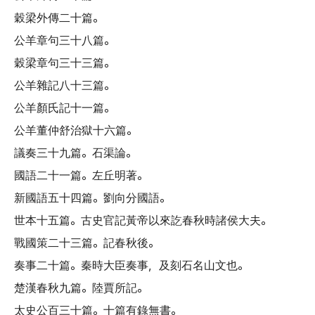
穀梁外傳二十篇
。
公羊章句三十八篇
。
穀梁章句三十三篇
。
公羊雜記八十三篇
。
公羊顏氏記十一篇
。
公羊董仲舒治獄十六篇
。
議奏三十九篇
。
石渠論
。
國語二十一篇
。
左丘明著
。
新國語五十四篇
。
劉向分國語
。
世本十五篇
。
古史官記黃帝以來訖春秋時諸侯大夫
。
戰國策二十三篇
。
記春秋後
。
奏事二十篇
。
秦時大臣奏事
，
及刻石名山文也
。
楚漢春秋九篇
。
陸賈所記
。
太史公百三十篇
。
十篇有錄無書
。