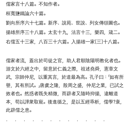
儒家言十八篇
。
不知作者
。
桓寬鹽鐵論六十篇
。
劉向所序六十七篇
。
新序
、
說苑
、
世說
、
列女傳頌圖也
。
揚雄所序三十八篇
。
太玄十九
，
法言十三
，
樂四
，
箴二
。
右儒五十三家
，
八百三十六篇
。
入揚雄一家
〔
三
〕
十八篇
。
儒家者流
，
蓋出於司徒之官
，
助人君順陰陽明教化者也
。
游文於六經之中
，
留意於仁義之際
，
祖述堯舜
，
憲章文
武
，
宗師仲尼
，
以重其言
，
於道最為高
。
孔子曰
：「
如有所
譽
，
其有所試
。」
唐虞之隆
，
殷周之盛
，
仲尼之業
，
已試之
效者也
。
然惑者既失精微
，
而辟者又隨時抑揚
，
違離道
本
，
苟以譁衆取寵
。
後進循之
，
是以五經乖析
，
儒學?衰
，
此辟儒之患
。
． ． ． ． ． ． ． ． ． ． ． ．