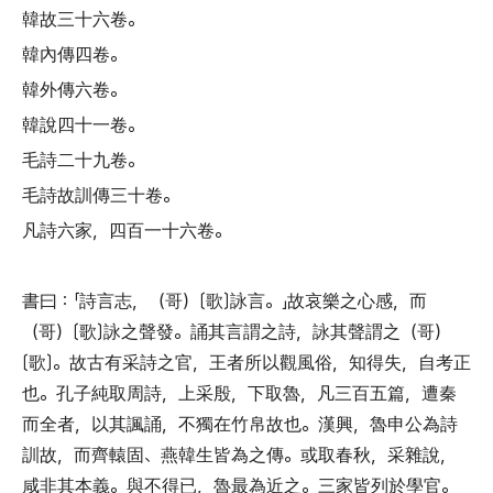
韓故三十六卷
。
韓內傳四卷
。
韓外傳六卷
。
韓說四十一卷
。
毛詩二十九卷
。
毛詩故訓傳三十卷
。
凡詩六家
，
四百一十六卷
。
書曰
：「
詩言志
，（
哥
）〔
歌
〕
詠言
。」
故哀樂之心感
，
而
（
哥
）〔
歌
〕
詠之聲發
。
誦其言謂之詩
，
詠其聲謂之
（
哥
）
〔
歌
〕。
故古有采詩之官
，
王者所以觀風俗
，
知得失
，
自考正
也
。
孔子純取周詩
，
上采殷
，
下取魯
，
凡三百五篇
，
遭秦
而全者
，
以其諷誦
，
不獨在竹帛故也
。
漢興
，
魯申公為詩
訓故
，
而齊轅固
、
燕韓生皆為之傳
。
或取春秋
，
采雜說
，
咸非其本義
。
與不得已
，
魯最為近之
。
三家皆列於學官
。