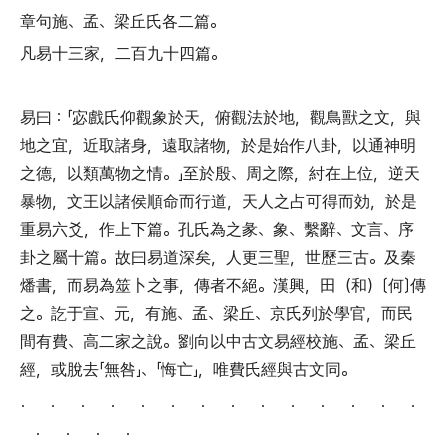
章句施
、
孟
、
梁丘氏各二篇
。
凡易十三家
，
二百九十四篇
。
易曰
：「
宓戲氏仰觀象於天
，
俯觀法於地
，
觀鳥獸之文
，
與
地之宜
，
近取諸身
，
遠取諸物
，
於是始作八卦
，
以通神明
之德
，
以類萬物之情
。」
至於殷
、
周之際
，
紂在上位
，
逆天
暴物
，
文王以諸侯順命而行道
，
天人之占可得而効
，
於是
重易六爻
，
作上下篇
。
孔氏為之彖
、
象
、
繫辭
、
文言
、
序
卦之屬十篇
。
故曰易道深矣
，
人更三聖
，
世歷三古
。
及秦
燔書
，
而易為筮卜之事
，
傳者不絕
。
漢興
，
田
（
和
）〔
何
〕
傳
之
。
訖于宣
、
元
，
有施
、
孟
、
梁丘
、
京氏列於學官
，
而民
間有費
、
高二家之說
。
劉向以中古文易經校施
、
孟
、
梁丘
經
，
或脫去
「
無咎
」、「
悔亡
」，
唯費氏經與古文同
。
． ． ． ． ． ． ． ． ． ． ． ． ． ．
． ． ． ．