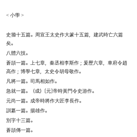
小學
<
>
史籀十五篇
。
周宣王太史作大篆十五篇
，
建武時亡六篇
矣
。
八體六技
。
蒼頡一篇
。
上七章
，
秦丞相李斯作
；
爰歷六章
，
車府令趙
高作
；
博學七章
，
太史令胡母敬作
。
凡將一篇
。
司馬相如作
。
急就一篇
。（
成
）〔
元
〕
帝時黃門令史游作
。
元尚一篇
。
成帝時將作大匠李長作
。
訓纂一篇
。
揚雄作
。
別字十三篇
。
蒼頡傳一篇
。