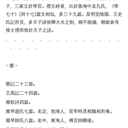
子
，
三家立於學官
。
禮古經者
，
出於魯淹中及孔氏
，（
學
七十
）〔
與十七
〕
篇文相似
，
多三十九篇
。
及明堂陰陽
、
王史
氏記所見
，
多天子諸侯卿大夫之制
，
雖不能備
，
猶瘉倉等
推士禮而致於天子之說
。
． ． ． ． ． ． ． ． ． ． ． ． ． ．
． ． ． ．
樂
<
>
樂記二十三篇
。
王禹記二十四篇
。
雅歌詩四篇
。
雅琴趙氏七篇
。
名定
，
勃海人
，
宣帝時丞相魏相所奏
。
雅琴師氏八篇
。
名中
，
東海人
，
傳言師曠後
。