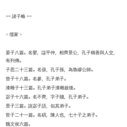
諸子略
==
==
儒家
<
>
晏子八篇
。
名嬰
，
諡平仲
，
相齊景公
，
孔子稱善與人交
，
有列傳
。
子思二十三篇
。
名伋
，
孔子孫
，
為魯繆公師
。
曾子十八篇
。
名參
，
孔子弟子
。
漆雕子十三篇
。
孔子弟子漆雕啟後
。
宓子十六篇
。
名不齊
，
字子賤
，
孔子弟子
。
景子三篇
。
說宓子語
，
似其弟子
。
世子二十一篇
。
名碩
，
陳人也
，
七十子之弟子
。
魏文侯六篇
。