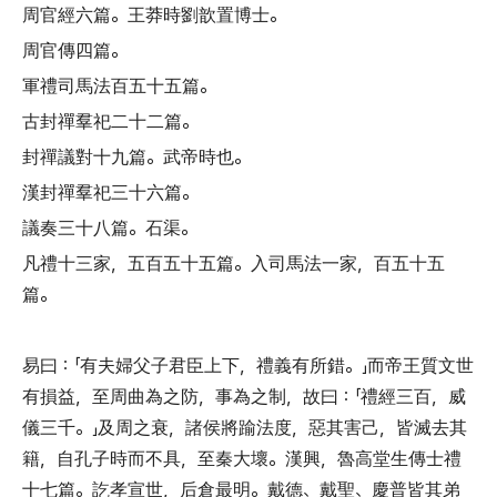
周官經六篇
。
王莽時劉歆置博士
。
周官傳四篇
。
軍禮司馬法百五十五篇
。
古封禪羣祀二十二篇
。
封禪議對十九篇
。
武帝時也
。
漢封禪羣祀三十六篇
。
議奏三十八篇
。
石渠
。
凡禮十三家
，
五百五十五篇
。
入司馬法一家
，
百五十五
篇
。
易曰
：「
有夫婦父子君臣上下
，
禮義有所錯
。」
而帝王質文世
有損益
，
至周曲為之防
，
事為之制
，
故曰
：「
禮經三百
，
威
儀三千
。」
及周之衰
，
諸侯將踰法度
，
惡其害己
，
皆滅去其
籍
，
自孔子時而不具
，
至秦大壞
。
漢興
，
魯高堂生傳士禮
十七篇
。
訖孝宣世
，
后倉最明
。
戴德
、
戴聖
、
慶普皆其弟