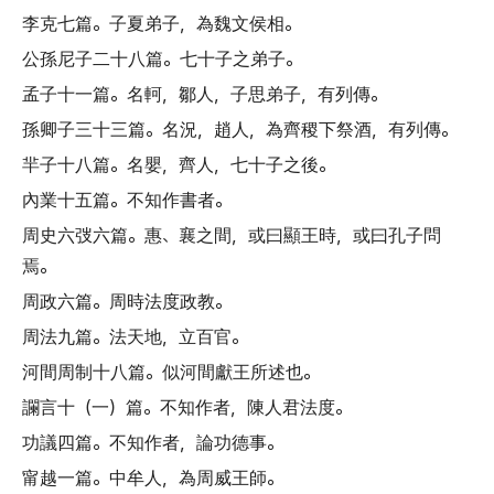
李克七篇
。
子夏弟子
，
為魏文侯相
。
公孫尼子二十八篇
。
七十子之弟子
。
孟子十一篇
。
名軻
，
鄒人
，
子思弟子
，
有列傳
。
孫卿子三十三篇
。
名況
，
趙人
，
為齊稷下祭酒
，
有列傳
。
羋子十八篇
。
名嬰
，
齊人
，
七十子之後
。
內業十五篇
。
不知作書者
。
周史六弢六篇
。
惠
、
襄之間
，
或曰顯王時
，
或曰孔子問
焉
。
周政六篇
。
周時法度政教
。
周法九篇
。
法天地
，
立百官
。
河間周制十八篇
。
似河間獻王所述也
。
讕言十
（
一
）
篇
。
不知作者
，
陳人君法度
。
功議四篇
。
不知作者
，
論功德事
。
甯越一篇
。
中牟人
，
為周威王師
。