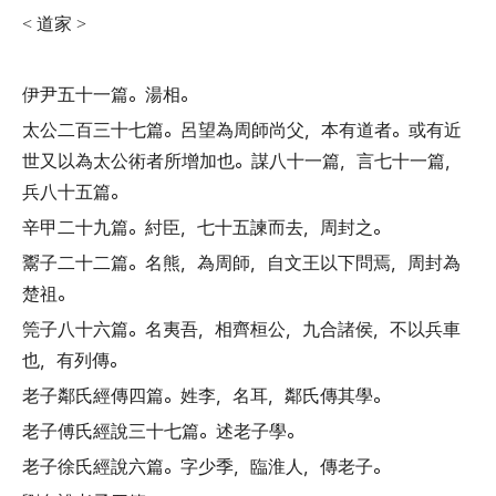
道家
<
>
伊尹五十一篇
。
湯相
。
太公二百三十七篇
。
呂望為周師尚父
，
本有道者
。
或有近
世又以為太公術者所增加也
。
謀八十一篇
，
言七十一篇
，
兵八十五篇
。
辛甲二十九篇
。
紂臣
，
七十五諫而去
，
周封之
。
鬻子二十二篇
。
名熊
，
為周師
，
自文王以下問焉
，
周封為
楚祖
。
筦子八十六篇
。
名夷吾
，
相齊桓公
，
九合諸侯
，
不以兵車
也
，
有列傳
。
老子鄰氏經傳四篇
。
姓李
，
名耳
，
鄰氏傳其學
。
老子傅氏經說三十七篇
。
述老子學
。
老子徐氏經說六篇
。
字少季
，
臨淮人
，
傳老子
。