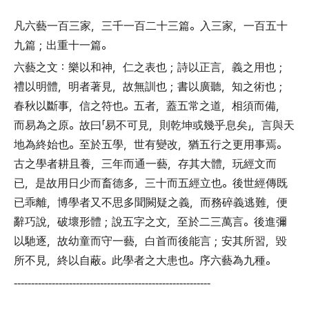
凡六藝一百三家
，
三千一百二十三篇
。
入三家
，
一百五十
九篇
；
出重十一篇
。
六藝之文
：
樂以和神
，
仁之表也
；
詩以正言
，
義之用也
；
禮以明體
，
明者著見
，
故無訓也
；
書以廣聽
，
知之術也
；
春秋以斷事
，
信之符也
。
五者
，
蓋五常之道
，
相須而備
，
而易為之原
。
故曰
「
易不可見
，
則乾坤或幾乎息矣
」，
言與天
地為終始也
。
至於五學
，
世有變改
，
猶五行之更用事焉
。
古之學者耕且養
，
三年而通一藝
，
存其大體
，
玩經文而
已
，
是故用日少而畜德多
，
三十而五經立也
。
後世經傳既
已乖離
，
博學者又不思多聞闕疑之義
，
而務碎義逃難
，
便
辭巧說
，
破壞形體
；
說五字之文
，
至於二三萬言
。
後進彌
以馳逐
，
故幼童而守一藝
，
白首而後能言
；
安其所習
，
毀
所不見
，
終以自蔽
。
此學者之大患也
。
序六藝為九種
。
---------------------------------------------------------