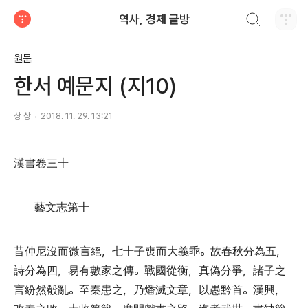
검색하기
역사, 경제 글방
티스토리
원문
한서 예문지 (지10)
상 상
2018. 11. 29. 13:21
漢書卷三十
藝文志第十
昔仲尼沒而微言絕
，
七十子喪而大義乖
。
故春秋分為五
，
詩分為四
，
易有數家之傳
。
戰國從衡
，
真偽分爭
，
諸子之
言紛然殽亂
。
至秦患之
，
乃燔滅文章
，
以愚黔首
。
漢興
，