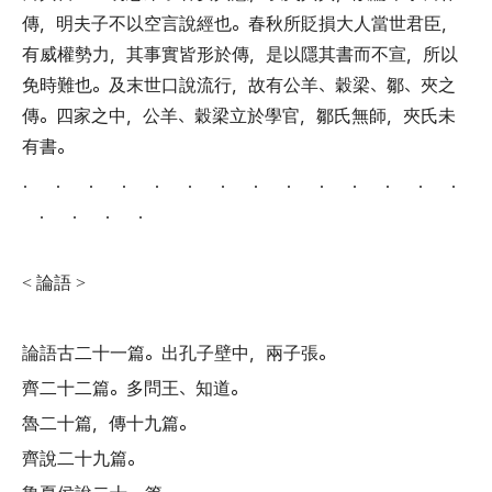
傳
，
明夫子不以空言說經也
。
春秋所貶損大人當世君臣
，
有威權勢力
，
其事實皆形於傳
，
是以隱其書而不宣
，
所以
免時難也
。
及末世口說流行
，
故有公羊
、
穀梁
、
鄒
、
夾之
傳
。
四家之中
，
公羊
、
穀梁立於學官
，
鄒氏無師
，
夾氏未
有書
。
． ． ． ． ． ． ． ． ． ． ． ． ． ．
． ． ． ．
論語
<
>
論語古二十一篇
。
出孔子壁中
，
兩子張
。
齊二十二篇
。
多問王
、
知道
。
魯二十篇
，
傳十九篇
。
齊說二十九篇
。