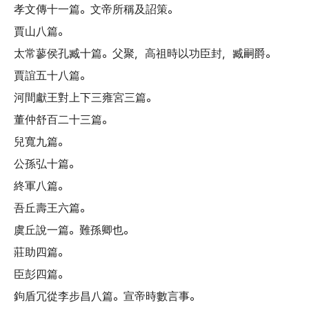
孝文傳十一篇
。
文帝所稱及詔策
。
賈山八篇
。
太常蓼侯孔臧十篇
。
父聚
，
高祖時以功臣封
，
臧嗣爵
。
賈誼五十八篇
。
河間獻王對上下三雍宮三篇
。
董仲舒百二十三篇
。
兒寬九篇
。
公孫弘十篇
。
終軍八篇
。
吾丘壽王六篇
。
虞丘說一篇
。
難孫卿也
。
莊助四篇
。
臣彭四篇
。
鉤盾冗從李步昌八篇
。
宣帝時數言事
。