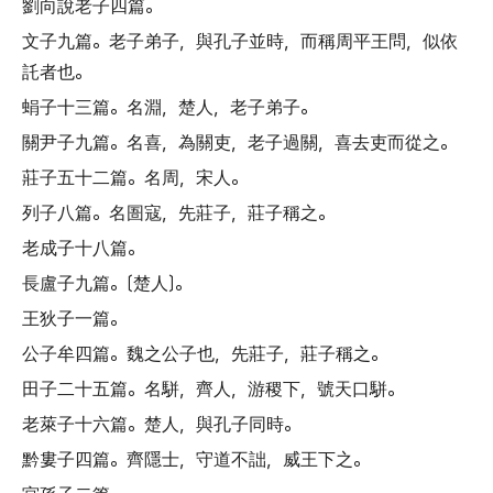
劉向說老子四篇
。
文子九篇
。
老子弟子
，
與孔子並時
，
而稱周平王問
，
似依
託者也
。
蜎子十三篇
。
名淵
，
楚人
，
老子弟子
。
關尹子九篇
。
名喜
，
為關吏
，
老子過關
，
喜去吏而從之
。
莊子五十二篇
。
名周
，
宋人
。
列子八篇
。
名圄寇
，
先莊子
，
莊子稱之
。
老成子十八篇
。
長盧子九篇
。〔
楚人
〕。
王狄子一篇
。
公子牟四篇
。
魏之公子也
，
先莊子
，
莊子稱之
。
田子二十五篇
。
名駢
，
齊人
，
游稷下
，
號天口駢
。
老萊子十六篇
。
楚人
，
與孔子同時
。
黔婁子四篇
。
齊隱士
，
守道不詘
，
威王下之
。