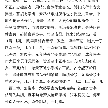
私
。
故孔子曰
：「
吾猶及史之闕文也
，
今亡矣夫
！」
蓋傷其?
不正
。
史籀篇者
，
周時史官教學童書也
，
與孔氏壁中古文
異體
。
蒼頡七章者
，
秦丞相李斯所作也
；
爰歷六章者
，
車
府令趙高所作也
；
博學七章者
，
太史令胡母敬所作也
：
文
字多取史籀篇
，
而篆體復頗異
，
所謂秦篆者也
。
是時始造
隸書矣
，
起於官獄多事
，
苟趨省易
，
施之於徒隸也
。
漢
（
書
）〔
興
〕，
閭里書師合蒼頡
、
爰歷
、
博學三篇
，
斷六十字
以為一章
，
凡五十五章
，
并為蒼頡篇
。
武帝時司馬相如作
凡將篇
，
無復字
。
元帝時黃門令史游作急就篇
，
成帝時將
作大匠李長作元尚篇
，
皆蒼頡中正字也
。
凡將則頗有出
矣
。
至元始中
，
徵天下通小學者以百數
，
各令記字於庭
中
。
揚雄取其有用者以作訓纂篇
，
順續蒼頡
，
又易蒼頡中
重復之字
，
凡八十九章
。
臣復續揚雄作十
（
二
）〔
三
〕
章
，
凡
一百二章
，
無復字
，
六藝羣書所載略備矣
。
蒼頡多古字
，
俗師失其讀
，
宣帝時徵齊人能正讀者
，
張敞從受之
，
傳至
外孫之子杜林
，
為作訓故
，
并列焉
。