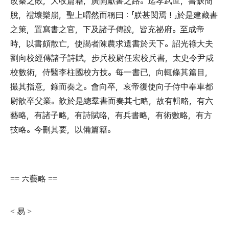
改秦之敗
，
大收篇籍
，
廣開獻書之路
。
迄孝武世
，
書缺簡
脫
，
禮壞樂崩
，
聖上喟然而稱曰
：「
朕甚閔焉
！」
於是建藏書
之策
，
置寫書之官
，
下及諸子傳說
，
皆充祕府
。
至成帝
時
，
以書頗散亡
，
使謁者陳農求遺書於天下
。
詔光祿大夫
劉向校經傳諸子詩賦
，
步兵校尉任宏校兵書
，
太史令尹咸
校數術
，
侍醫李柱國校方技
。
每一書已
，
向輒條其篇目
，
撮其指意
，
錄而奏之
。
會向卒
，
哀帝復使向子侍中奉車都
尉歆卒父業
。
歆於是總羣書而奏其七略
，
故有輯略
，
有六
藝略
，
有諸子略
，
有詩賦略
，
有兵書略
，
有術數略
，
有方
技略
。
今刪其要
，
以備篇籍
。
六藝略
==
==
易
<
>