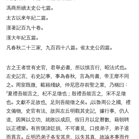
馮商所續太史公七篇
。
太古以來年紀二篇
。
漢著記百九十卷
。
漢大年紀五篇
。
凡春秋二十三家
，
九百四十八篇
。
省太史公四篇
。
古之王者世有史官
，
君舉必書
，
所以慎言行
，
昭法式也
。
左史記言
，
右史記事
，
事為春秋
，
言為尚書
，
帝王靡不同
之
。
周室既微
，
載籍殘缺
，
仲尼思存前聖之業
，
乃稱曰
：
「
夏禮吾能言之
，
杞不足徵也
；
殷禮吾能言之
，
宋不足徵
也
。
文獻不足故也
，
足則吾能徵之矣
。」
以魯周公之國
，
禮
文備物
，
史官有法
，
故與左丘明觀其史記
，
據行事
，
仍人
道
，
因興以立功
，
就敗以成罰
，
假日月以定曆數
，
藉朝聘
以正禮樂
。
有所襃諱貶損
，
不可書見
，
口授弟子
，
弟子退
而異言
。
丘明恐弟子各安其意
，
以失其真
，
故論本事而作