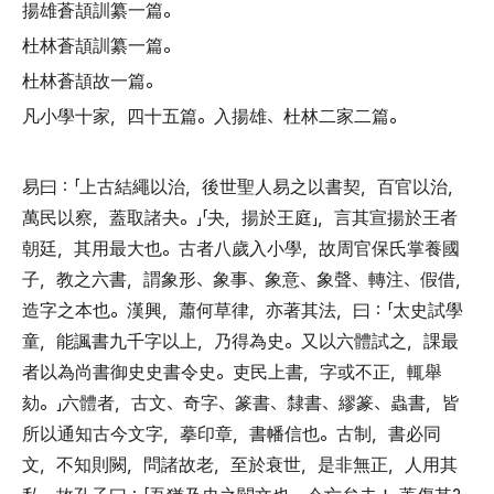
揚雄蒼頡訓纂一篇
。
杜林蒼頡訓纂一篇
。
杜林蒼頡故一篇
。
凡小學十家
，
四十五篇
。
入揚雄
、
杜林二家二篇
。
易曰
：「
上古結繩以治
，
後世聖人易之以書契
，
百官以治
，
萬民以察
，
蓋取諸夬
。」「
夬
，
揚於王庭
」，
言其宣揚於王者
朝廷
，
其用最大也
。
古者八歲入小學
，
故周官保氏掌養國
子
，
教之六書
，
謂象形
、
象事
、
象意
、
象聲
、
轉注
、
假借
，
造字之本也
。
漢興
，
蕭何草律
，
亦著其法
，
曰
：「
太史試學
童
，
能諷書九千字以上
，
乃得為史
。
又以六體試之
，
課最
者以為尚書御史史書令史
。
吏民上書
，
字或不正
，
輒舉
劾
。」
六體者
，
古文
、
奇字
、
篆書
、
隸書
、
繆篆
、
蟲書
，
皆
所以通知古今文字
，
摹印章
，
書幡信也
。
古制
，
書必同
文
，
不知則闕
，
問諸故老
，
至於衰世
，
是非無正
，
人用其