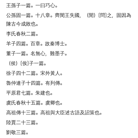
王孫子一篇
。
一曰巧心
。
公孫固一篇
。
十八章
。
齊閔王失國
，（
閒
）〔
問
〕
之
，
固因為
陳古今成敗也
。
李氏春秋二篇
。
羊子四篇
。
百章
。
故秦博士
。
董子一篇
。
名無心
，
難墨子
。
（
侯
）〔
俟
〕
子一篇
。
徐子四十二篇
。
宋外黃人
。
魯仲連子十四篇
。
有列傳
。
平原君七篇
。
朱建也
。
虞氏春秋十五篇
。
虞卿也
。
高祖傳十三篇
。
高祖與大臣述古語及詔策也
。
陸賈二十三篇
。
劉敬三篇
。