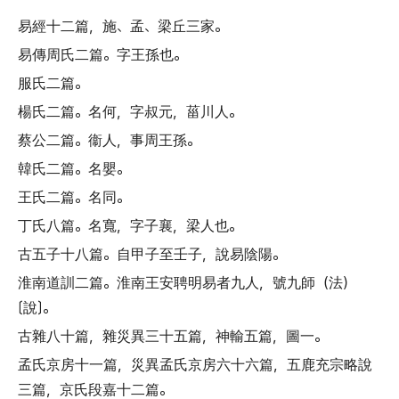
易經十二篇
，
施
、
孟
、
梁丘三家
。
易傳周氏二篇
。
字王孫也
。
服氏二篇
。
楊氏二篇
。
名何
，
字叔元
，
菑川人
。
蔡公二篇
。
衞人
，
事周王孫
。
韓氏二篇
。
名嬰
。
王氏二篇
。
名同
。
丁氏八篇
。
名寬
，
字子襄
，
梁人也
。
古五子十八篇
。
自甲子至壬子
，
說易陰陽
。
淮南道訓二篇
。
淮南王安聘明易者九人
，
號九師
（
法
）
〔
說
〕。
古雜八十篇
，
雜災異三十五篇
，
神輸五篇
，
圖一
。
孟氏京房十一篇
，
災異孟氏京房六十六篇
，
五鹿充宗略說
三篇
，
京氏段嘉十二篇
。