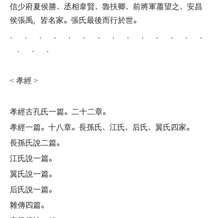
信少府夏侯勝
、
丞相韋賢
、
魯扶卿
、
前將軍蕭望之
、
安昌
侯張禹
，
皆名家
。
張氏最後而行於世
。
． ． ． ． ． ． ． ． ． ． ． ． ． ．
． ． ．
孝經
<
>
孝經古孔氏一篇
。
二十二章
。
孝經一篇
。
十八章
。
長孫氏
、
江氏
、
后氏
、
翼氏四家
。
長孫氏說二篇
。
江氏說一篇
。
翼氏說一篇
。
后氏說一篇
。
雜傳四篇
。