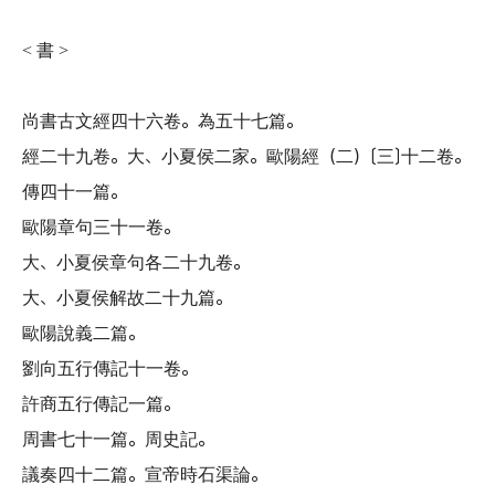
書
<
>
尚書古文經四十六卷
。
為五十七篇
。
經二十九卷
。
大
、
小夏侯二家
。
歐陽經
（
二
）〔
三
〕
十二卷
。
傳四十一篇
。
歐陽章句三十一卷
。
大
、
小夏侯章句各二十九卷
。
大
、
小夏侯解故二十九篇
。
歐陽說義二篇
。
劉向五行傳記十一卷
。
許商五行傳記一篇
。
周書七十一篇
。
周史記
。
議奏四十二篇
。
宣帝時石渠論
。