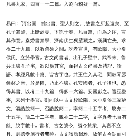
凡書九家
，
四百一十二篇
。
入劉向稽疑一篇
。
易曰
：「
河出圖
，
雒出書
，
聖人則之
。」
故書之所起遠矣
，
至
孔子篹焉
，
上斷於堯
，
下訖于秦
，
凡百篇
，
而為之序
，
言
其作意
。
秦燔書禁學
，
濟南伏生獨壁藏之
。
漢興亡失
，
求
得二十九篇
，
以教齊魯之間
。
訖孝宣世
，
有歐陽
、
大小夏
侯氏
，
立於學官
。
古文尚書者
，
出孔子壁中
。
武帝末
，
魯
共王壞孔子宅
，
欲以廣其宮
，
而得古文尚書及禮記
、
論
語
、
孝經凡數十篇
，
皆古字也
。
共王往入其宅
，
聞鼓琴瑟
鍾磬之音
，
於是懼
，
乃止不壞
。
孔安國者
，
孔子後也
，
悉
得其書
，
以考二十九篇
，
得多十六篇
。
安國獻之
。
遭巫蠱
事
，
未列于學官
。
劉向以中古文校歐陽
、
大小夏侯三家經
文
，
酒誥脫簡一
，
召誥脫簡二
。
率簡二十五字者
，
脫亦二
十五字
，
簡二十二字者
，
脫亦二十二字
，
文字異者七百有
餘
，
脫字數十
。
書者
，
古之號令
，
號令於衆
，
其言不立
具
，
則聽受施行者弗曉
。
古文讀應爾雅
，
故解古今語而可