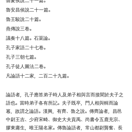
魯夏侯說二十一篇
。
魯安昌侯說二十一篇
。
魯王駿說二十篇
。
燕傳說三卷
。
議奏十八篇
。
石渠論
。
孔子家語二十七卷
。
孔子三朝七篇
。
孔子徒人圖法二卷
。
凡論語十二家
，
二百二十九篇
。
論語者
，
孔子應答弟子時人及弟子相與言而接聞於夫子之
語也
。
當時弟子各有所記
。
夫子既卒
，
門人相與輯而論
篹
，
故謂之論語
。
漢興
，
有齊
、
魯之說
。
傳齊論者
，
昌邑
中尉王吉
、
少府宋畸
、
御史大夫貢禹
、
尚書令五鹿充宗
、
膠東庸生
，
唯王陽名家
。
傳魯論語者
，
常山都尉龔奮
、
長