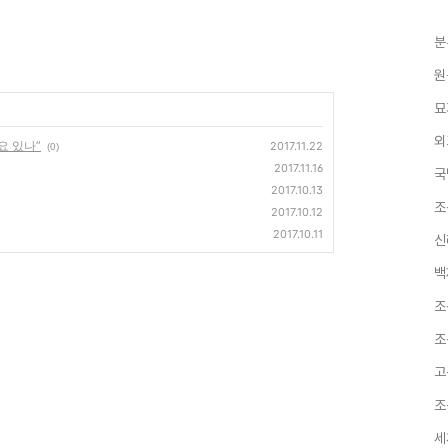
분
원
묘
외
요 있나”
2017.11.22
(0)
2017.11.16
국
2017.10.13
조
2017.10.12
2017.10.11
신
백
조
조
고
조
세