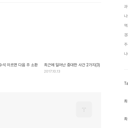
과
나
역
경
주
나
수석 이르면 다음 주 소환
최근에 일어난 중대한 사건 2가지(3)
2017.10.13
T
최
최
근
글
과
인
최
기
글