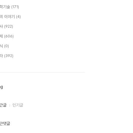
학기술
(171)
의 이야기
(4)
사
(922)
제
(606)
식
(0)
라
(392)
ag
근글
인기글
근댓글