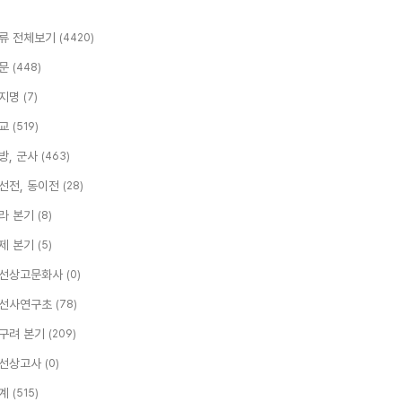
류 전체보기
(4420)
문
(448)
지명
(7)
교
(519)
방, 군사
(463)
선전, 동이전
(28)
라 본기
(8)
제 본기
(5)
선상고문화사
(0)
선사연구초
(78)
구려 본기
(209)
선상고사
(0)
계
(515)