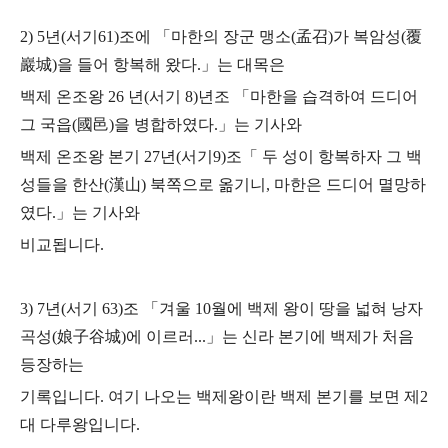
2) 5년(서기61)조에 「마한의 장군 맹소(孟召)가 복암성(覆
巖城)을 들어 항복해 왔다.」는
대목은
백제 온조왕 26 년(서기 8)년조 「마한을 습격하여 드디어
그 국읍(國邑)을 병합하였다.」는 기사와
백제 온조왕 본기 27년(서기9)조「 두 성이 항복하자 그 백
성들을 한산(漢山) 북쪽으로 옮기니, 마한은 드디어 멸망하
였다.」는 기사와
비교됩니다.
3) 7년(서기 63)조 「겨울 10월에 백제 왕이 땅을 넓혀 낭자
곡성(娘子谷城)에 이르러...」는 신라 본기에 백제가 처음
등장하는
기록입니다.
여기 나오는 백제왕이란 백제 본기를 보면 제2
대 다루왕입니다.