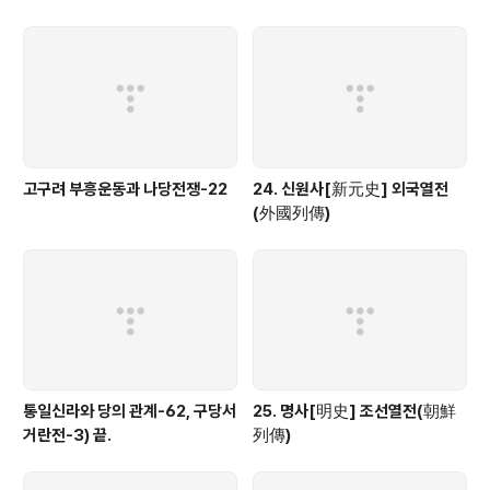
고구려 부흥운동과 나당전쟁-22
24. 신원사[新元史] 외국열전
(外國列傳)
통일신라와 당의 관계-62, 구당서
25. 명사[明史] 조선열전(朝鮮
거란전-3) 끝.
列傳)