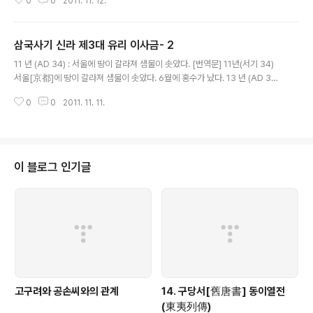
0
0
2011. 11. 12.
해는 본래 다파나국(多婆那國)에서 태어났는데, 그 나라..
삼국사기 신라 제3대 유리 이사금- 2
글 내용
11 년 (AD 34) : 서울에 땅이 갈라져 샘물이 솟았다. [번역문] 11년(서기 34)
서울[京都]에 땅이 갈라져 샘물이 솟았다. 6월에 홍수가 났다. 13 년 (AD 36)
: 가을 8월에 낙랑이 북쪽 변경을 침범 [번역문] 13년(서기 36) 가을 8월에 낙
0
0
2011. 11. 11.
랑이 북쪽 변경을 침범하여 타산성(朶山城)을 공격하여 함락..
이 블로그 인기글
고구려와 공손씨와의 관계
14. 구당서[舊唐書] 동이열전
(東夷列傳)