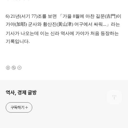
6) 21년(서기 77)조를 보면 「가을 8월에 아찬 길문(吉門)이
가야(加耶) 군사와 황산진(黃山津) 어구에서 싸워...」라는
기사가 나오는데 이는 신라 역사에 가야가 처음 등장하는
기록입니다.
(새창열림)
로그 정보
역사, 경제 글방
구독하기