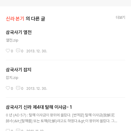
더보기
신라 본기
의 다른 글
삼국사기 열전
글 내용
열전.zip
0
0
2013. 12. 30.
삼국사기 잡지
글 내용
잡지.zip
0
0
2013. 12. 30.
삼국사기 신라 제4대 탈해 이사금- 1
글 내용
0 년 (AD 57) : 탈해 이사금이 왕위에 올랐다. [번역문] 탈해 이사금(脫解尼
師今)&lt;[탈해를] 또는 토해(吐解)라고도 하였다.&gt;이 왕위에 올랐다. 그때
나이는 62세였다. 성은 석(昔)씨이고 왕비는 아효부인(阿孝夫人)이었다. 탈