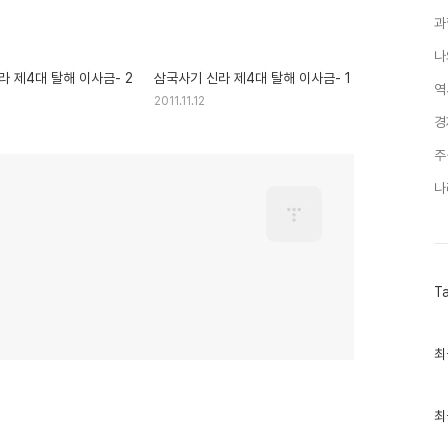
과
나
라 제4대 탈해 이사금- 2
삼국사기 신라 제4대 탈해 이사금- 1
역
2011.11.12
경
주
나
T
최
최
근
글
과
인
최
기
글