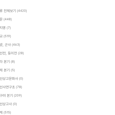
류 전체보기
(4420)
문
(448)
지명
(7)
교
(519)
방, 군사
(463)
선전, 동이전
(28)
라 본기
(8)
제 본기
(5)
선상고문화사
(0)
선사연구초
(78)
구려 본기
(209)
선상고사
(0)
계
(515)