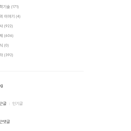
학기술
(171)
의 이야기
(4)
사
(922)
제
(606)
식
(0)
라
(392)
ag
근글
인기글
근댓글