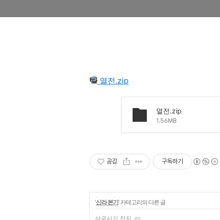
열전.zip
열전.zip
1.56MB
공감
구독하기
'
신라 본기
' 카테고리의 다른 글
삼국사기 잡지
(0)