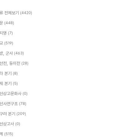
류 전체보기
(4420)
문
(448)
지명
(7)
교
(519)
방, 군사
(463)
선전, 동이전
(28)
라 본기
(8)
제 본기
(5)
선상고문화사
(0)
선사연구초
(78)
구려 본기
(209)
선상고사
(0)
계
(515)