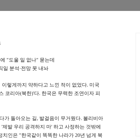
4
미에
"
도울 일 없나
"
묻는데
직일 분석
·
전망 못 내놔
 이렇게까지 약하다고 느낀 적이 없었다
.
미국
스 코리아
(
북한
)'
다
.
한국은 무력한 조연이자 피
갔다가 돌아오는 길
,
발걸음이 무거웠다
.
볼리비아
에
'
제발 우리 공격하지 마
'
하고 사정하는 것밖에
 정치인은
"
한국같이 똑똑한 나라가
20
년 넘게 북