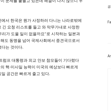
 이 문제를 붙들고 있는데 해결이 나지 않으니 우
공
턴에서 한국은 뭔가 사정하러 다니는 나라로밖에
페
F
이
고 긴 요청 리스트를 들고 와 막무가내로 사정한
스
북
우리가 도울 일이 없을까요
"
로 시작하는 일본과
트
 해도 동맹을 넘어 국제사회에서 중견국으로서
위
터
졌다는 것이다
.
플
러
Ar
그
트럼프 대통령과 외교 안보 참모들이 기다렸다
인
의 핵
·
미사일 능력이 미국의 예상보다 빠르게
Ca
일 공간은 빠르게 줄고 있다
.