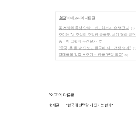
'
외교
' 카테고리의 다른 글
美 전방위 통상 압박… 반도체까지 손 뻗쳤다
(0)
추미애 "시주석이 주창한 중국夢, 세계 평화 공헌
중국이 그렇게 두려운가
(0)
"중국, 총 한 발 안쏘고 한국에 사드전쟁 승리"
(0
강대국의 각축 부추기는 한국 ‘균형 외교’
(0)
'외교'의 다른글
현재글
"한국에 선택할 게 있기는 한가"