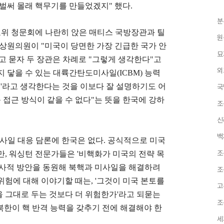
벌써 몰래 핵무기를 만들었겠지
"
했다
.
분
외교위 청문회에 나란히 앉은 매티스 국방장관과 틸
원
 상원의원이
"
미국이 당면한 가장 긴급한 국가 안
묘
고 묻자 두 장관은 차례로
"
그렇게 생각한다
"
고
외
지 닿을 수 있는 대륙간탄도미사일
(ICBM)
능력
제
'
라고 생각한다는 것을 이보다 잘 설명하기도 어
국
 접근 방식이 같을 수 없다
"
는 뜻을 한국에 강하
조
신
백
사일 대응 담론에 한국은 없다
.
공식적으로 미국
조
만
,
워싱턴 전문가들은
'
비핵화가 미국의 전략 목
사적 방안을 동원해 북핵과 미사일을 해결하려
조
위험에 대해 이야기할 때는
, '
그것이 미국 본토를
고
 그대로 두는 것보다 더 위험한가
'
라고 되묻는
조
북한이 핵 반격 능력을 갖추기 전에 해결해야 한
세