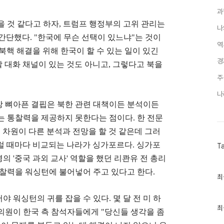
과
을 것 같다고 하자
,
트럼프 행정부의 고위 관리는
나
 간단했다
. "
한국에 무슨 선택이 있느냐
"
는 것이
역
북핵 해결을 위해 한국이 할 수 있는 일이 있긴
경
 대화 채널이 있는 것도 아니고
,
그렇다고 북을
주
나
 뼈아픈 결핍은 북한 관련 대책이든 분석이든
는 통찰력을 제공하지 못한다는 점이다
.
한 전문
 차원이 다른 분석과 전망을 할 것 같은데 그러
럴 때마다 비교되는 나라가 싱가포르다
.
싱가포
T
령의
'
중국 과외 교사
'
역할을 했던 리콴유 전 총리
통찰력을 워싱턴에 불어넣어 주고 있다고 한다
.
최
최
근
글
야 워싱턴의 귀를 잡을 수 있다
.
몇 달 전 미 하
과
인
최
 의원이 한국 측 참석자들에게
"
당신들 생각을 좀
기
글