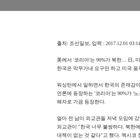
출처
:
조선일보
,
입력
: 2017.12.01 03:1
美
에서
'
코리아
'
는
90%
가 북한
…
日
,
한국은 막무가내 요구만 하고 미국 움
워싱턴에서 일하면서 한국의 존재감이
언론에 등장하는
'
코리아
'
는
90%
가
'
노
해자로 가끔 등장한다
.
얼마 전 남미 외교관들 저녁 모임에 
외교관이
"
한국 너무 불쌍하다
.
북한
대책이 없는 것 같다
"
고 했다
.
멕시코