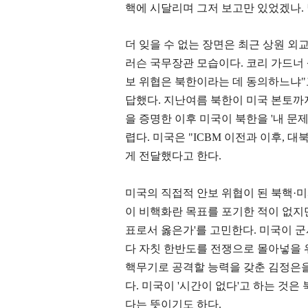
핵에 시달리며 그저 보고만 있었겠나
.
더 잊을 수 없는 장면은 최근 상원 
러슨 국무장관 모습이다
.
코리 가드너
보 위협은 북한이라는 데 동의하느냐
"
답했다
.
지난여름 북한이 미국 본토까
을 증명한 이후 미국이 북한을
'
내 문
렵다
.
미국은
"ICBM
이전과 이후
,
대북
게 전달했다고 한다
.
미국의 직접적 안보 위협이 된 북핵
·
미
이 비핵화란 목표를 포기한 적이 없지
표로서 옳은가
'
를 고민한다
.
미국이 군
다 자칫 한반도를 전쟁으로 몰아넣을 
핵무기로 공격할 능력을 갖춘 김정은을
다
.
미국이
'
시간이 없다
'
고 하는 것은 
다는 뜻이기도 하다
.