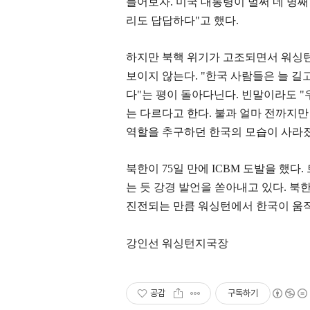
들어보자
.
미국 대통령이 벌써 네 명째
리도 답답하다
"
고 했다
.
하지만 북핵 위기가 고조되면서 워싱
보이지 않는다
. "
한국 사람들은 늘 길
다
"
는 평이 돌아다닌다
.
빈말이라도
"
는 다르다고 한다
.
불과 얼마 전까지만
역할을 추구하던 한국의 모습이 사라
북한이
75
일 만에
ICBM
도발을 했다
.
는 듯 강경 발언을 쏟아내고 있다
.
북한
진전되는 만큼 워싱턴에서 한국이 움직
강인선 워싱턴지국장
공감
구독하기