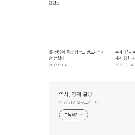
관련글
美 전방위 통상 압박… 반도체까지
추미애 "시
손 뻗쳤다
세계 평화 공
2017.12.04
2017.12.04
역사, 경제 글방
상 상 님의 블로그입니다.
구독하기