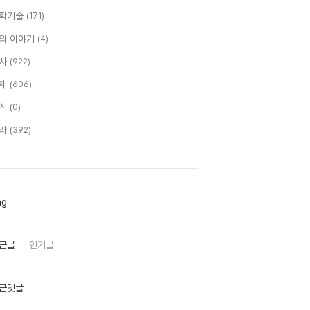
학기술
(171)
의 이야기
(4)
사
(922)
제
(606)
식
(0)
라
(392)
ag
근글
인기글
근댓글