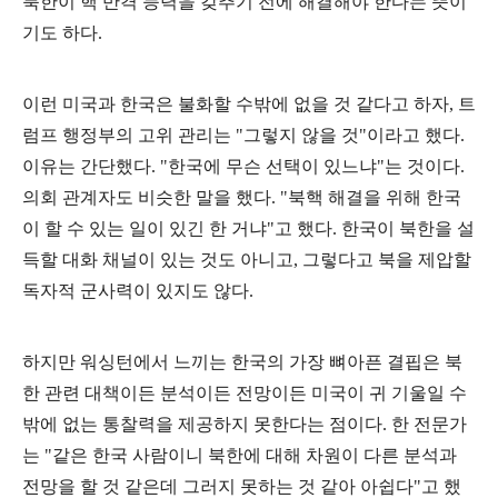
북한이 핵 반격 능력을 갖추기 전에 해결해야 한다는 뜻이
기도 하다
.
이런 미국과 한국은 불화할 수밖에 없을 것 같다고 하자
,
트
럼프 행정부의 고위 관리는
"
그렇지 않을 것
"
이라고 했다
.
이유는 간단했다
. "
한국에 무슨 선택이 있느냐
"
는 것이다
.
의회 관계자도 비슷한 말을 했다
. "
북핵 해결을 위해 한국
이 할 수 있는 일이 있긴 한 거냐
"
고 했다
.
한국이 북한을 설
득할 대화 채널이 있는 것도 아니고
,
그렇다고 북을 제압할
독자적 군사력이 있지도 않다
.
하지만 워싱턴에서 느끼는 한국의 가장 뼈아픈 결핍은 북
한 관련 대책이든 분석이든 전망이든 미국이 귀 기울일 수
밖에 없는 통찰력을 제공하지 못한다는 점이다
.
한 전문가
는
"
같은 한국 사람이니 북한에 대해 차원이 다른 분석과
전망을 할 것 같은데 그러지 못하는 것 같아 아쉽다
"
고 했