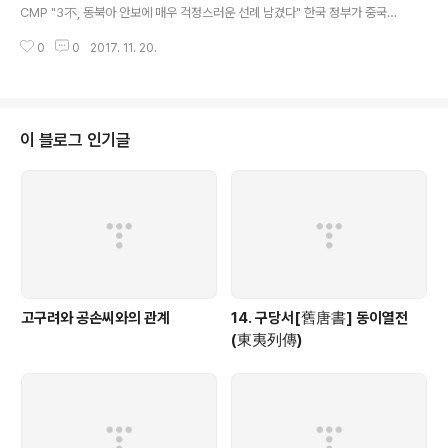
CMP "3不, 동북아 안보에 매우 걱정스러운 선례 남겼다" 한국 정부가 중국의
사드 보복을 풀기 위해 이른바 '3불(不)'로 불리는 군사적 제약을 선택한 것은
0
0
2017. 11. 20.
경제를 정치·군사 문제와 연동시키는 선례를 남긴 것으로, 지역 안보..
이 블로그 인기글
고구려와 공손씨와의 관계
14. 구당서[舊唐書] 동이열전
(東夷列傳)