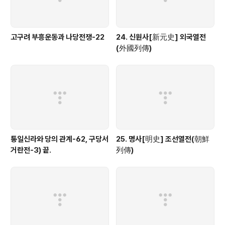
고구려 부흥운동과 나당전쟁-22
24. 신원사[新元史] 외국열전
(外國列傳)
통일신라와 당의 관계-62, 구당서
25. 명사[明史] 조선열전(朝鮮
거란전-3) 끝.
列傳)