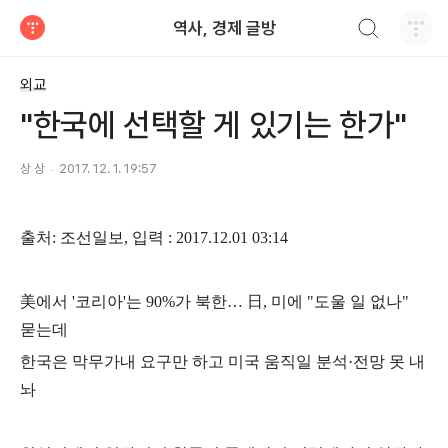
검색하기
역사, 경제 글방
티스토리
외교
"한국에 선택할 게 있기는 한가"
상 상
2017. 12. 1. 19:57
출처
:
조선일보
,
입력
: 2017.12.01 03:14
美
에서
'
코리아
'
는
90%
가 북한
…
日
,
미에
"
도울 일 없나
"
묻는데
한국은 막무가내 요구만 하고 미국 움직일 분석
·
전망 못 내
놔