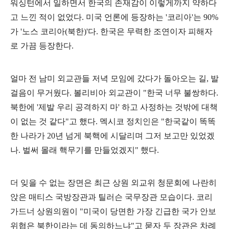
워싱턴에서 일하면서 한국의 존재감이 이렇게까지 약하다
고 느낀 적이 없었다
.
미국 언론에 등장하는
'
코리아
'
는
90%
가
'
노스 코리아
(
북한
)'
다
.
한국은 무력한 조연이자 피해자
로 가끔 등장한다
.
얼마 전 남미 외교관들 저녁 모임에 갔다가 돌아오는 길
,
발
걸음이 무거웠다
.
볼리비아 외교관이
"
한국 너무 불쌍하다
.
북한에
'
제발 우리 공격하지 마
'
하고 사정하는 것밖에 대책
이 없는 것 같다
"
고 했다
.
멕시코 정치인은
"
한국같이 똑똑
한 나라가
20
년 넘게 북핵에 시달리며 그저 보고만 있었겠
나
.
벌써 몰래 핵무기를 만들었겠지
"
했다
.
더 잊을 수 없는 장면은 최근 상원 외교위 청문회에 나란히
앉은 매티스 국방장관과 틸러슨 국무장관 모습이다
.
코리
가드너 상원의원이
"
미국이 당면한 가장 긴급한 국가 안보
위협은 북한이라는 데 동의하느냐
"
고 묻자 두 장관은 차례