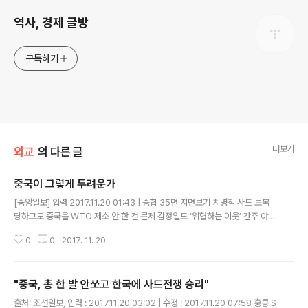
역사, 경제 글방
구독하기
더보기
외교
의 다른 글
중국이 그렇게 두려운가
글 내용
[중앙일보] 입력 2017.11.20 01:43 | 종합 35면 지면보기 치명적 사드 보복
당하고도 중국을 WTO 제소 안 한 건 문제 김정일도 ‘위협하는 이웃’ 간주 야심
없는 미국과 더 가까워져야 . 로버트 아인혼 전 미국 국무부 비확산·군축담당 특
0
0
2017. 11. 20.
보가 지난주 내게 비사(秘史)를 얘기했다. 클린턴 대통령..
"중국, 총 한 발 안쏘고 한국에 사드전쟁 승리"
글 내용
출처: 조선일보, 입력 : 2017.11.20 03:02 | 수정 : 2017.11.20 07:58 홍콩 S