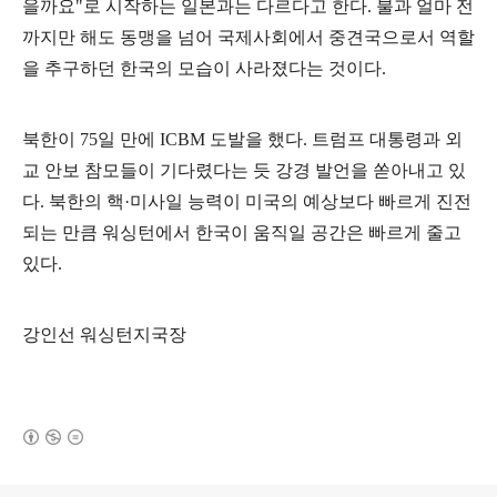
을까요
"
로 시작하는 일본과는 다르다고 한다
.
불과 얼마 전
까지만 해도 동맹을 넘어 국제사회에서 중견국으로서 역할
을 추구하던 한국의 모습이 사라졌다는 것이다
.
북한이
75
일 만에
ICBM
도발을 했다
.
트럼프 대통령과 외
교 안보 참모들이 기다렸다는 듯 강경 발언을 쏟아내고 있
다
.
북한의 핵
·
미사일 능력이 미국의 예상보다 빠르게 진전
되는 만큼 워싱턴에서 한국이 움직일 공간은 빠르게 줄고
있다
.
강인선 워싱턴지국장
(새창열림)
로그 정보