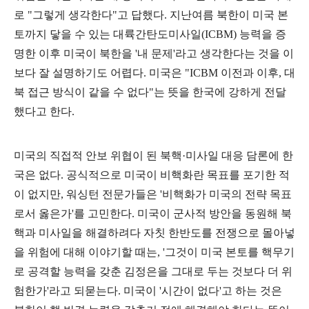
로
"
그렇게 생각한다
"
고 답했다
.
지난여름 북한이 미국 본
토까지 닿을 수 있는 대륙간탄도미사일
(ICBM)
능력을 증
명한 이후 미국이 북한을
'
내 문제
'
라고 생각한다는 것을 이
보다 잘 설명하기도 어렵다
.
미국은
"ICBM
이전과 이후
,
대
북 접근 방식이 같을 수 없다
"
는 뜻을 한국에 강하게 전달
했다고 한다
.
미국의 직접적 안보 위협이 된 북핵
·
미사일 대응 담론에 한
국은 없다
.
공식적으로 미국이 비핵화란 목표를 포기한 적
이 없지만
,
워싱턴 전문가들은
'
비핵화가 미국의 전략 목표
로서 옳은가
'
를 고민한다
.
미국이 군사적 방안을 동원해 북
핵과 미사일을 해결하려다 자칫 한반도를 전쟁으로 몰아넣
을 위험에 대해 이야기할 때는
, '
그것이 미국 본토를 핵무기
로 공격할 능력을 갖춘 김정은을 그대로 두는 것보다 더 위
험한가
'
라고 되묻는다
.
미국이
'
시간이 없다
'
고 하는 것은