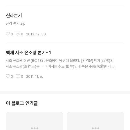
신라본기
글 내용
신라 본기.zip
0
0
2013. 12. 30.
백제 시조 온조왕 본기- 1
글 내용
시조 온조왕 0 년 (BC 18) : 온조왕이 왕위에 올랐다. [번역문] 백제(百濟)의
시조 온조왕(溫祚王)은 그 아버지는 추모(鄒牟)인데 혹은 주몽(朱蒙)이라고
도 하였다. [주몽은] 북부여(北扶餘)에서 난을 피하여 졸본부여(卒本扶餘)에
0
0
2011. 11. 6.
이르렀다. 부여 왕은 아들이 없고 딸만 셋이 있었는데 ..
이 블로그 인기글