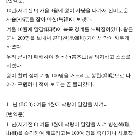
[번역문]
10년(서기전 9) 가을 9월에 왕이 사냥을 나가서 신비로운
사슴[神鹿]을 잡아
마한(馬韓)에 보냈다.
겨울 10월에 말갈(靺鞨)이 북쪽 경계를 노략질하였다.
왕은
군사 200명을 보내서 곤미천(昆彌川) 가에서 막아 싸우게
하였다.
우리 군사가 패배하여 청목산(靑木山)을 의지하고 스스로
지켰다.
왕이 친히 정예 기병 100명을 거느리고 봉현(烽峴)으로 나
아가 구원하니
적이 보고는 곧 물러갔다.
11 년 (BC 8) : 여름 4월에 낙랑이 말갈을 시켜...
[번역문]
11년(서기전 8) 여름 4월에 낙랑이 말갈을 시켜 병산책(甁
山柵)을 습격하여
깨뜨리고는 100여 명을 죽이거나 사로잡