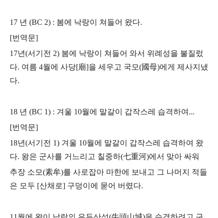
17 년 (BC 2) : 봄에 낙랑이 쳐들어 왔다.
[번역문]
17년(서기전 2) 봄에 낙랑이 쳐들어 와서 위례성을 불질렀
다.
여름 4월에 사당[廟]을 세우고 국모(國母)에게 제사지냈
다.
18 년 (BC 1) : 겨울 10월에 말갈이 갑작스레 습격하여...
[번역문]
18년(서기전 1) 겨울 10월에 말갈이 갑작스레 습격하여 왔
다.
왕은 군사를 거느리고 칠중하(七重河)에서 맞아 싸워
추장 소모(素牟)를 사로잡아
마한에 보내고 그 나머지 적들
은 모두 [산채로] 구덩이에 묻어 버렸다.
11월에 왕이 낙랑의 우두산성(牛頭山城)을 습격하려고 구