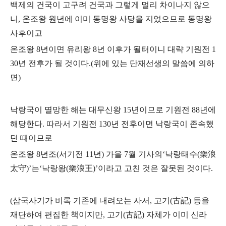
백제의 건국이 고구려 건국과 그렇게 멀리 차이나지 않으
니,
온조왕 원년에 이미 동명왕 사당을 지었으므로 동명왕
사후이고
온조왕 8년이면 유리왕 8년 이후가 될터이니 대략 기원전 1
30년 전후가 될 것이다.(위에 있는 단재선생의 말씀에 의하
면)
낙랑국이 멸망한 해는 대무신왕 15년이므로 기원전 88년에
해당한다.
따라서 기원전 130년 전후이면 낙랑국이 존속했
던 때이므로
온조왕 8년조(서기전 11년)
가을 7월 기사의‘낙랑태수(樂浪
太守)’는‘낙랑왕(樂浪王)’이라고 고친 것은 잘못된 것이다.
(삼국사기가 비록 기존에 내려오는 사서, 고기(古記) 등을
재단하여 편집한 책이지만, 고기(古記)
자체가 이미 신라