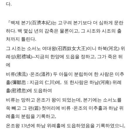
다.
『백제 본기(百濟本紀)는 고구려 본기보다 더 심하게 문란
하다.
백 몇십 년의 감축은 물론이고, 그 시조와 시조의 출
처까지 틀린다.
그 시조는 소서노 여대왕(召西奴女大王)이니 하북(河北) 위
례성(慰禮城)
--지금의 한양에 도읍을 정하고, 그가 죽은 뒤
에
비류(沸流) ·온조(溫祚)
두 아들이 분립하여 한 사람은 미추
홀(彌鄒忽 : 지금의 仁川)에,
또 한사람은 하남(河南) 위례
홀(慰禮忽)에 도읍하여
비류는 망하고 온조가 왕이 되었는데,
본기에는 소서노를
쑥 빼고
그 편(篇) 첫머리에 비류 ·온조의 미추홀과 하남 위
례홀의 분립을 기록하고,
온조왕 13년에 하남 위례홀에 도읍하였음을 기록하였으니,