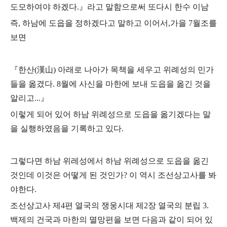
도모하여야 하겠다.』라고
말함으로써 또다시 한수 이남
즉, 하남에 도읍을 정하겠다고 말하고 이어서,
가을 7월조를
보면
『한산(漢山) 아래로 나아가 목책을 세우고 위례성의 민가
들을 옮겼다.
8월에 사신을 마한에 보내 도읍을 옮긴 것을
알리고...』
이렇게 되어 있어
하남 위례성으로 도읍을 옮기겠다는 말
을 실행하였음을 기록하고 있다.
그렇다면 하남 위레성에서 하남 위례성으로 도읍을 옮긴
것인데 이것은 어떻게 된 것인가?
이 역시 조선상고사를 봐
야한다.
조선상고사 제4편 열국의 쟁웅시대 제2장 열국의 분립 3.
백제의 건국과 마한의 멸망편을 보면 다음과 같이 되어 있