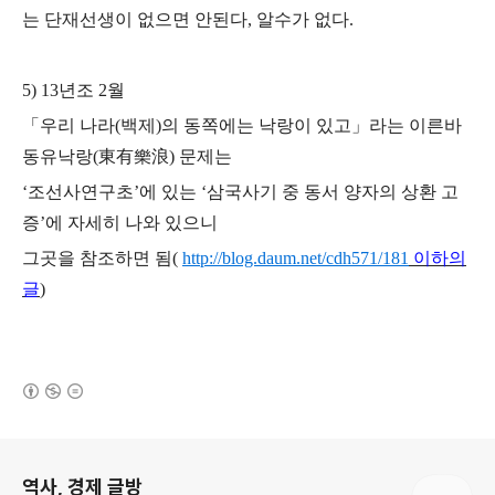
는 단재선생이 없으면 안된다, 알수가 없다.
5) 13년조 2월
「우리 나라(백제)의 동쪽에는 낙랑이 있고」라는 이른바
동유낙랑(東有樂浪) 문제는
‘조선사연구초’에 있는 ‘삼국사기 중 동서 양자의 상환 고
증’에 자세히 나와 있으니
그곳을 참조하면 됨(
http://blog.daum.net/cdh571/181
이하의
글
)
(새창열림)
로그 정보
역사, 경제 글방