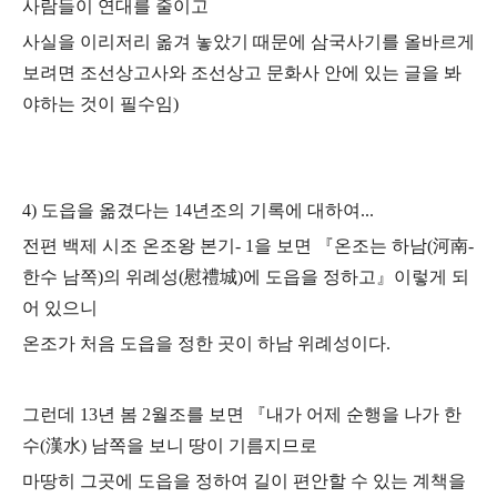
사람들이 연대를 줄이고
사실을 이리저리 옮겨 놓았기 때문에 삼국사기를 올바르게
보려면 조선상고사와 조선상고 문화사 안에 있는 글을 봐
야하는 것이 필수임)
4) 도읍을 옮겼다는 14년조의 기록에 대하여...
전편 백제 시조 온조왕 본기- 1을 보면
『온조는 하남(河南-
한수 남쪽)의 위례성(慰禮城)에 도읍을 정하고』이렇게 되
어 있으니
온조가 처음 도읍을 정한 곳이 하남 위례성이다.
그런데 13년 봄 2월조를 보면
『내가 어제 순행을 나가 한
수(漢水) 남쪽을 보니 땅이 기름지므로
마땅히 그곳에 도읍을 정하여 길이 편안할 수 있는 계책을