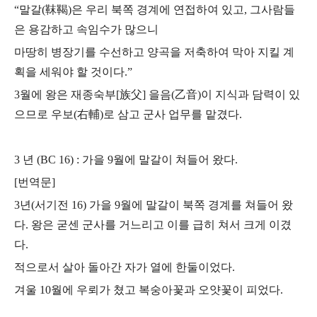
“말갈(靺鞨)은 우리 북쪽 경계에 연접하여 있고, 그사람들
은 용감하고 속임수가 많으니
마땅히 병장기를 수선하고 양곡을 저축하여 막아 지킬 계
획을 세워야 할 것이다.”
3월에 왕은 재종숙부[族父] 을음(乙音)이 지식과 담력이 있
으므로 우보(右輔)로 삼고
군사 업무를 맡겼다.
3 년 (BC 16) : 가을 9월에 말갈이 쳐들어 왔다.
[번역문]
3년(서기전 16) 가을 9월에 말갈이 북쪽 경계를 쳐들어 왔
다.
왕은 굳센 군사를 거느리고 이를 급히 쳐서 크게 이겼
다.
적으로서 살아 돌아간 자가 열에 한둘이었다.
겨울 10월에 우뢰가 쳤고 복숭아꽃과 오얏꽃이 피었다.