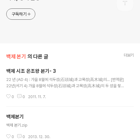
구독하기
더보기
백제 본기
의 다른 글
백제 시조 온조왕 본기- 3
글 내용
22 년 (AD 4) : 가을 8월에 석두성(石頭城)과 고목성(高木城)의... [번역문]
22년(서기 4) 가을 8월에 석두성(石頭城)과 고목성(高木城)의 두 성을 쌓았
다. 9월에 왕이 기병 1천 명을 거느리고 부현(斧峴) 동쪽에서 사냥하다가 말갈
0
0
2011. 11. 7.
적(賊)을 만났다. 한번 싸워 격파하고, 생구(生口)를 사로..
백제본기
글 내용
백제 본기.zip
0
0
2013. 12. 30.