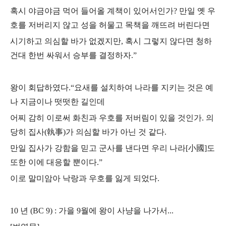
혹시 야금야금 먹어 들어올 계책이 있어서인가?
만일 옛 우
호를 저버리지 않고 성을 허물고 목책을 깨뜨려 버린다면
시기하고 의심할 바가 없겠지만,
혹시 그렇지 않다면 청하
건대 한번 싸워서 승부를 결정하자.”
왕이 회답하였다.
“요새를 설치하여 나라를 지키는 것은 예
나 지금이나 떳떳한 길인데
어찌 감히 이로써 화친과 우호를 저버림이 있을 것인가.
의
당히 집사(執事)가 의심할 바가 아닌 것 같다.
만일 집사가 강함을 믿고 군사를 낸다면 우리 나라[小國]도
또한 이에 대응할 뿐이다.”
이로 말미암아 낙랑과 우호를 잃게 되었다.
10 년 (BC 9) : 가을 9월에 왕이 사냥을 나가서...