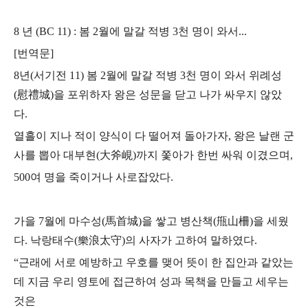
8 년 (BC 11) : 봄 2월에 말갈 적병 3천 명이 와서...
[번역문]
8년(서기전 11) 봄 2월에 말갈 적병 3천 명이 와서 위례성
(慰禮城)을 포위하자
왕은 성문을 닫고 나가 싸우지 않았
다.
열흘이 지나 적이 양식이 다 떨어져 돌아가자, 왕은 날랜 군
사를 뽑아
대부현(大斧峴)까지 쫓아가 한번 싸워 이겼으며,
500여 명을 죽이거나 사로잡았다.
가을 7월에 마수성(馬首城)을 쌓고 병산책(甁山柵)을 세웠
다.
낙랑태수(樂浪太守)의 사자가 고하여 말하였다.
“근래에 서로 예방하고 우호를 맺어 뜻이 한 집안과 같았는
데
지금 우리 영토에 접근하여 성과 목책을 만들고 세우는
것은