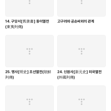
14. 구당서[舊唐書] 동이열전
고구려와 공손씨와의 관계
(東夷列傳)
25. 명사[明史] 조선열전(朝鮮
24. 신원사[新元史] 외국열전
列傳)
(外國列傳)