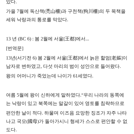
았다.
가을 7월에 독산책(禿山柵)과 구천책(狗川柵)의 두 목책을
세워 낙랑과의 통로를 막았다.
13 년 (BC 6) : 봄 2월에 서울[王都]에서...
[번역문]
13년(서기전 6) 봄 2월에 서울[王都]에서 늙은 할멈[老嫗]이
남자로 변하였고,
다섯 마리의 범이 성안으로 들어왔다.
왕의 어머니가 죽었는데 나이가 61세였다.
여름 5월에 왕이 신하에게 말하였다.
“우리 나라의 동쪽에
는 낙랑이 있고 북쪽에는 말갈이 있어 영토를 침략하므로
편안한 날이 적다. 하물며 이즈음 요망한 징조가 자주 나타
나고
국모(國母)가 돌아가시니 형세가 스스로 편안할 수 없
도다.