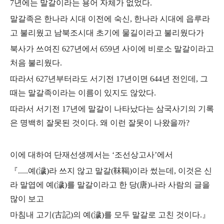
7년에는 말갈이라는 용어 자체가 없었다.
말갈족은 한나라 시대 이전에 숙신, 한나라 시대에 읍루라
고 불리웠고
남북조시대 초기에 물길이라고 불리웠다가
북사가 쓰여진 627년에서 659년 사이에 비로소
말갈이라고
처음 불리웠다.
따라서 627년부터라도 서기전 17년이면 644년 전인데, 그
때는
말갈족이라는 이름이 있지도 않았다.
따라서 서기전 17년에 말갈이 나타났다는 삼국사기의
기록
은 명백히 잘못된 것이다. 왜 이런 잘못이 나왔을까?
이에 대하여 단재선생께서는 ‘조선상고사’에서
『.....예(濊)라 쓰지 않고 말갈(靺鞨)이라 썼는데, 이것은 신
라 말엽에 예(濊)를 말갈이라고 한 당(唐)나라 사람의 글을
많이 보고
마침내 고기(古記)의 예(濊)를 모두 말갈로 고친 것이다.』