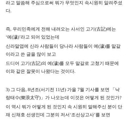
라고 말씀해 주심으로써 뭐가 무엇인지 속시원히 알려주셨
다.
즉, 우리민족에게 전해 내려오는 사서인 고기(古記)에는
‘예(濊)’라고 되어 있었는데
신라말엽에 신라 사람들이 당나라 사람들이 예(濊)를 말갈
이라고 쓴 글을 많이 보고
드디어 고기(古記)의 예(濊)를 모두 말갈로 고쳤기 때문에
이와 같은 잘못이 나왔다는 것이다.
3) 그 다음, 8년조(서기전 11년)
가을 7월 기사를 보면 「낙
랑태수(樂浪太守)」가 나오는데
이것은 어떻게 된 것인가?
이 역시 뭐가 어떻게 된 것인지 속 시원히 말해주신 분이
단
재 신채호 선생인데 그분의 저서‘조선상고사’를 보면