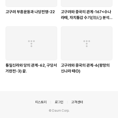
고구려 부흥운동과 나당전쟁-22
고구려와 중국의 관계-167<수나
라때, 자치통감 수기(隋紀) 분석-
6>
통일신라와 당의 관계-62, 구당서
고구려와 중국의 관계-6(왕망의
거란전-3) 끝.
신나라 때①)
의안내
티스토리
로그인
고객센터
© Daum Corp.