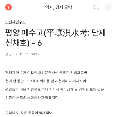
검색하기
역사, 경제 글방
티스토리
조선사연구초
평양 패수고(平壤浿水考: 단재
신채호) - 6
상 상
2011. 7. 5. 08:12
평양과 패수가 이같이 조선문명사상 중요한 지방으로써
천여 년 동안 그 고유의 위치를 잃고 천여리나 이사하여
평안도의 작은 지방으로 떠나 거기서 자리잡게 된 것처럼 보인 것은
위증한 서적의 소행이라고 하겠지만,
그러나 이 같은 위증이 행세되어