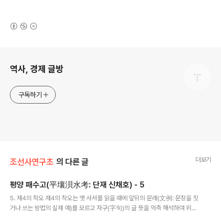
(새창열림)
로그 정보
역사, 경제 글방
구독하기
더보기
조선사연구초
의 다른 글
평양 패수고(平壤浿水考: 단재 신채호) - 5
글 내용
5. 제4의 착오 제4의 착오는 옛 사서를 읽을 때에 앞뒤의 문례(文例: 문장을 짓
거나 쓰는 방법의 실제 예)를 모르고 자구(字句)의 글 뜻을 억측 해석하여 위증
한 기록을 발견할 기회를 없게 함이다. 이를테면, 한서 지리지 요동군 험독의 주