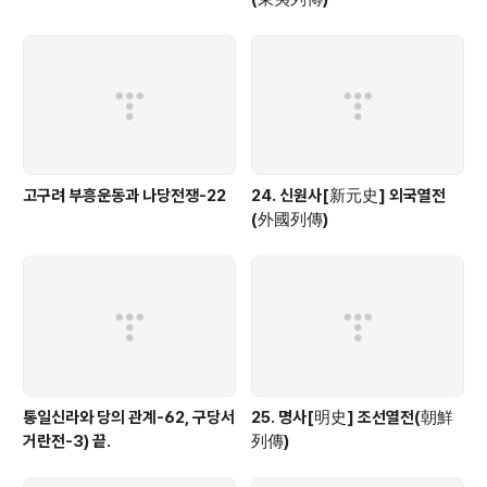
고구려 부흥운동과 나당전쟁-22
24. 신원사[新元史] 외국열전
(外國列傳)
통일신라와 당의 관계-62, 구당서
25. 명사[明史] 조선열전(朝鮮
거란전-3) 끝.
列傳)