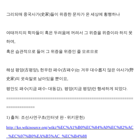
그리되매 중국사가(
史家)
들이 위증한 문자가 온 세상에 횡행하나
여태까지의 학자들이 혹은 두려움에 꺼려서 그 위증을 위증이라 하지 못
하며,
혹은 습관적으로 들어 그 위증을 위증인 줄 모르므로
해성 평양(古평양), 헌우란 패수(古패수)는 겨우 대수롭지 않은 야사가(野
史家)의
귓속말로 남아있을 뿐이요,
평안도 패수(지금 패수- 대동강), 평양(지금 평양)만 행세하게 되었다.
==========================================================
=============
1) 출처: 조선사연구초(인터넷 판 - 위키문헌)
http://ko.wikisource.org/wiki/%EC%A1%B0%EC%84%A0%EC%82%AC
_%EC%97%B0%EA%B5%AC_%EC%B4%88