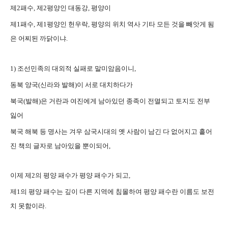
제2패수, 제2평양인 대동강, 평양이
제1패수, 제1평양인 헌우락, 평양의 위치 역사 기타 모든 것을 빼앗게 됨
은
어찌된 까닭이냐.
1) 조선민족의 대외적 실패로 말미암음이니,
동북 양국(신라와 발해)이 서로 대치하다가
북국(발해)은 거란과 여진에게 남아있던 종족이 전멸되고
토지도 전부
잃어
북국 해북 등 명사는 겨우 삼국시대의 옛 사람이 남긴 다 없어지고 흩어
진
책의 글자로 남아있을 뿐이되어,
이제 제2의 평양 패수가 평양 패수가 되고,
제1의 평양 패수는 깊이 다른 지역에 침몰하여
평양 패수란 이름도 보전
치 못함이라.