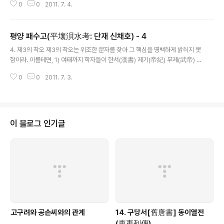
0
0
2011. 7. 4.
(註)에 “응소가 말하기를 (험독은) 조선왕 만의 도읍이다. 강물..
평양 패수고(平壤浿水考: 단재 신채호) - 4
글 내용
4. 제3의 착오 제3의 착오는 위조한 문자를 찾아 그 핵심을 명백하게 밝히지 못
함이라. 이를테면, 1) 여태까지 학자들이 한서(漢書) 제기(帝紀) 무제(武帝) 원
봉(元封) 3년 진번, 임둔에 대한 주(註) “신찬이 말하기를 무릉서에 의하면 임
0
0
2011. 7. 3.
둔군은 그 치소(治所)가 동이현(東暆縣)이고 장안(長安)에서 6138리 ..
이 블로그 인기글
고구려와 공손씨와의 관계
14. 구당서[舊唐書] 동이열전
(東夷列傳)