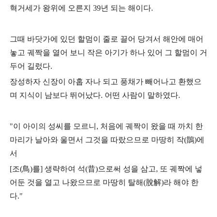
혁거세가 왕위에 오른지 39년 되는 해이다.
그때 바닷가에 있던 할멈이 줄로 끌어 당겨서 해안에 매어
놓고 궤짝을 열어 보니
작은 아기가 하나 있어 그 할멈이 거
두어 길렀다.
장성하자 신장이 아홉 자나 되고 풍채가 빼어나고 환했으
며 지식이 남보다 뛰어났다. 어떤 사람이 말하였다.
"이 아이의 성씨를 모르니, 처음에 궤짝이 왔을 때 까치 한
마리가 날아와 울면서 그것을 따랐으므로 마땅히 작(鵲)에
서
[조(鳥)를] 생략하여 석(昔)으로써 성을 삼고,
또 궤짝에 넣
어둔 것을 열고 나왔으므로 마땅히 탈해(脫解)라 해야 한
다."