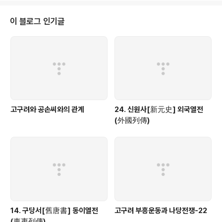
이 블로그 인기글
고구려와 공손씨와의 관계
24. 신원사[新元史] 외국열전
(外國列傳)
14. 구당서[舊唐書] 동이열전
고구려 부흥운동과 나당전쟁-22
(東夷列傳)