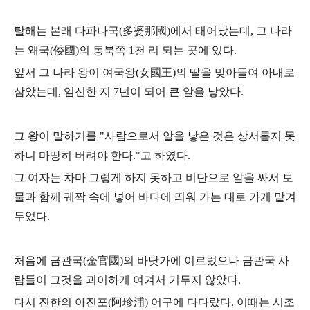
탈해는 본래 다파나국(多婆那國)에서 태어났는데, 그 나라
는 왜국(倭國)의 동북쪽 1천 리 되는 곳에 있다.
앞서 그 나라 왕이 여국왕(女國王)의 딸을 맞아들여 아내로
삼았는데,
임신한 지 7년이 되어 큰 알을 낳았다.
그 왕이 말하기를 "사람으로서 알을 낳은 것은 상서롭지 못
하니 마땅히 버려야 한다."고
하였다.
그 여자는 차마 그렇게 하지 못하고 비단으로 알을 싸서 보
물과 함께 궤짝 속에
넣어 바다에 띄워 가는 대로 가게 맡겨
두었다.
처음에 금관국(金官國)의 바닷가에 이르렀으나 금관국 사
람들이 그것을 괴이하게 여겨서
거두지 않았다.
다시 진한의 아진포(阿珍浦) 어구에 다다랐다.
이때는 시조