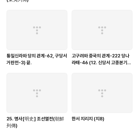
통일신라와 당의 관계-62, 구당서
고구려와 중국의 관계-222 당나
거란전-3) 끝.
라때-46 (12. 신당서 고종본기
①)
25. 명사[明史] 조선열전(朝鮮
한서 지리지 (지8)
列傳)