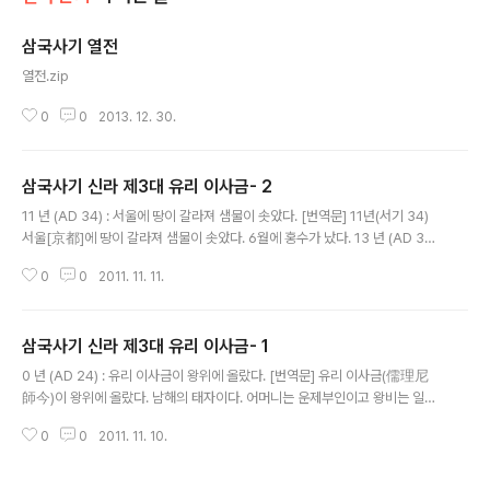
삼국사기 열전
글 내용
열전.zip
0
0
2013. 12. 30.
삼국사기 신라 제3대 유리 이사금- 2
글 내용
11 년 (AD 34) : 서울에 땅이 갈라져 샘물이 솟았다. [번역문] 11년(서기 34)
서울[京都]에 땅이 갈라져 샘물이 솟았다. 6월에 홍수가 났다. 13 년 (AD 36)
: 가을 8월에 낙랑이 북쪽 변경을 침범 [번역문] 13년(서기 36) 가을 8월에 낙
0
0
2011. 11. 11.
랑이 북쪽 변경을 침범하여 타산성(朶山城)을 공격하여 함락..
삼국사기 신라 제3대 유리 이사금- 1
글 내용
0 년 (AD 24) : 유리 이사금이 왕위에 올랐다. [번역문] 유리 이사금(儒理尼
師今)이 왕위에 올랐다. 남해의 태자이다. 어머니는 운제부인이고 왕비는 일지
(日知) 갈문왕(葛文王)의 딸이다. &lt;혹은 왕비의 성은 박씨이고 허루왕(許
0
0
2011. 11. 10.
婁王)의 딸이라고도 하였다.&gt; 앞서 남해가 죽자 유리..