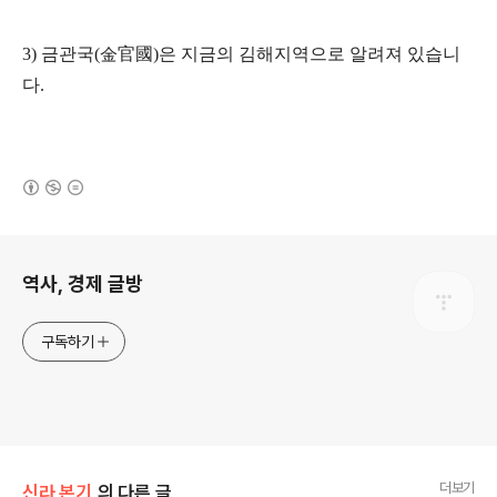
3) 금관국(金官國)은 지금의 김해지역으로 알려져 있습니
다.
(새창열림)
로그 정보
역사, 경제 글방
구독하기
더보기
신라 본기
의 다른 글