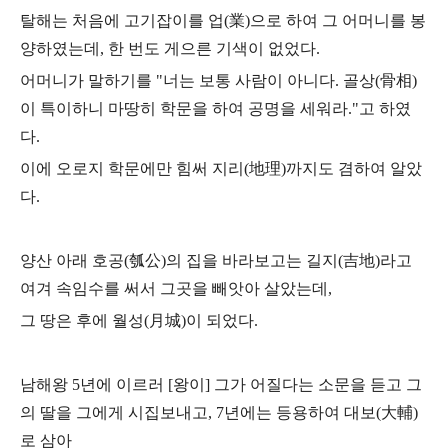
탈해는 처음에 고기잡이를 업(業)으로 하여 그 어머니를 봉
양하였는데,
한 번도 게으른 기색이 없었다.
어머니가 말하기를 "너는 보통 사람이 아니다. 골상(骨相)
이 특이하니 마땅히 학문을 하여 공명을 세워라."고 하였
다.
이에 오로지 학문에만 힘써 지리(地理)까지도 겸하여 알았
다.
양산 아래 호공(瓠公)의 집을 바라보고는 길지(吉地)라고
여겨 속임수를 써서
그곳을 빼앗아 살았는데,
그 땅은 후에 월성(月城)이 되었다.
남해왕 5년에 이르러 [왕이] 그가 어질다는 소문을 듣고 그
의 딸을 그에게 시집보내고,
7년에는 등용하여 대보(大輔)
로 삼아