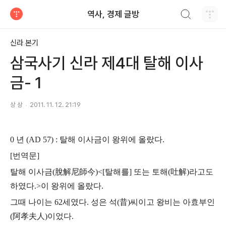
검색하기
역사, 경제 글방
티스토리
신라 본기
삼국사기 신라 제4대 탈해 이사
금- 1
상 상
2011. 11. 12. 21:19
0 년 (AD 57) : 탈해 이사금이 왕위에 올랐다.
[번역문]
탈해 이사금(脫解尼師今)<[탈해를] 또는 토해(吐解)라고도
하였다.>이 왕위에 올랐다.
그때 나이는 62세였다. 성은 석(昔)씨이고 왕비는 아효부인
(阿孝夫人)이었다.