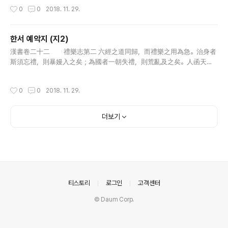
愛則不能羣，不能羣則不勝物，不勝物則養不足。羣而不足，爭心將
작성시간
0
0
2018. 11. 29.
作，上聖..
한서 예악지 (지2)
글 내용
漢書卷二十二 禮樂志第二 六經之道同歸，而禮樂之用為急。治身者
斯須忘禮，則暴嫚入之矣；為國者一朝失禮，則荒亂及之矣。人函天地
陰陽之氣，有喜怒哀樂之情。天稟其性而不能節也，聖人能為之節而不
能絕也，故象天地而制禮樂，所以通神明，立人倫，正情性，節萬事者
작성시간
0
0
2018. 11. 29.
也。..
더보기
의안내
티스토리
로그인
고객센터
© Daum Corp.