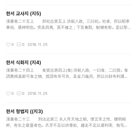
한서 교사지 (지5)
글 내용
漢書卷二十五上 郊祀志第五上 洪範八政，三曰祀。祀者，所以昭孝
事祖，通神明也。旁及四夷，莫不修之；下至禽獸，豺獺有祭。是以聖
王為之典禮。民之精爽不貳，齊肅聰明者，神或降之，在男曰覡，在女
曰巫，使制神之處位，為之牲器。使先聖之後，能知山川，敬於禮儀，
작성시간
0
0
2018. 11. 29.
明神..
한서 식화지 (지4)
글 내용
漢書卷二十四上 食貨志第四上(食) 洪範八政，一曰食，二曰貨。食
謂農殖嘉穀可食之物，貨謂布帛可衣，及金刀龜貝，所以分財布利通有
無者也。二者，生民之本，興自神農之世。「斲木為耜，煣木為耒，耒
（㠯）〔耨〕之利以教天下」，而食足；「日中為市，致天下之民，聚天下..
작성시간
0
0
2018. 11. 29.
한서 형법지 ((지3)
글 내용
漢書卷二十三 刑法志第三 夫人宵天地之䫉，懷五常之性，聰明精
粹，有生之最靈者也。爪牙不足以供耆欲，趨走不足以避利害，無毛羽
以禦寒暑，必將役物以為養，任智而不恃力，此其所以為貴也。故不仁