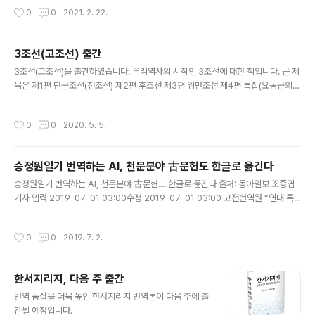
라도 큰 재앙은 미리 피할 수 있다. 이것이 미래를 알고자하는 까닭이다. 이에 부응하
작성시간
0
0
2021. 2. 22.
여 코로나 아후에 세계경제가 어떻게 펼쳐질지를 경제학적으로 전망한 책이 바로
『코로나 이후의 세계경제』이다.
3조선(고조선) 출간
글 내용
3조선(고조선)을 출간하였습니다. 우리역사의 시작인 3조선에 대한 책입니다. 큰 제
목은 제1편 단군조선(전조선) 제2편 후조선 제3편 위만조선 제4편 특집(요동군의
원래 위치와 옮겨진 위치)입니다.
작성시간
0
0
2020. 5. 5.
승정원일기 번역하는 AI, 천문분야 古문헌도 한글로 옮긴다
글 내용
승정원일기 번역하는 AI, 천문분야 古문헌도 한글로 옮긴다 출처: 동아일보 조종엽
기자 입력 2019-07-01 03:00수정 2019-07-01 03:00 고전번역원 “연내 특
화모델 개발” 삼국시대~조선까지 풍부한 기록… 新星폭발 기록 등 해외서도 주목
인공신경망 자동번역 모델 기반… 의학-농업-의궤 등으로 ..
작성시간
0
0
2019. 7. 2.
한서지리지, 다음 주 출간
글 내용
번역 품질을 더욱 높인 한서지리지 번역본이 다음 주에 출
간될 예정입니다.