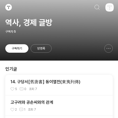
검색하기
티스토리
역사, 경제 글방
구독자
5
구독하기
방명록
신고하기 레이어
열기
인기글
14. 구당서[舊唐書] 동이열전(東夷列傳)
5
0
조회
7
고구려와 공손씨와의 관계
2
1
조회
7