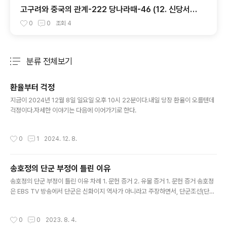
고구려와 중국의 관계-222 당나라때-46 (12. 신당서
고종본기①)
0
0
조회
4
분류 전체보기
주요 글 목록
환율부터 걱정
글 내용
지금이 2024년 12월 8일 일요일 오후 10시 22분이다.내일 당장 환율이 오를텐데
걱정이다.자세한 이야기는 다음에 이어가기로 한다.
작성시간
0
1
2024. 12. 8.
송호정의 단군 부정이 틀린 이유
글 내용
송호정의 단군 부정이 틀린 이유 차례 1. 문헌 증거 2. 유물 증거 1. 문헌 증거 송호정
은 EBS TV 방송에서 단군은 신화이지 역사가 아니라고 주장하면서, 단군조선(단군
이 세운 조선)도 신화이지 역사가 아니라고 주장하였다. 즉 단군의 탄생과정이 신화
로 되어 있기 때문에 단군은 (신이지) 실존 인물이 아니고 따라서 단군이 세운 단군조
작성시간
0
0
2023. 8. 4.
선도 존재하지 않았다는 것이다. 그 근거로 삼국유사에 나오는 단군 이야기를 들고