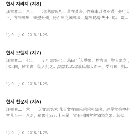
한서 지리지 (지8)
글 내용
漢書卷二十八上 地理志第八上 昔在黃帝，作舟車以濟不通，旁行天
下，方制萬里，畫壄分州，得百里之國萬區。是故易稱「先王（以）建萬
國，親諸侯」，書云「協和萬國」，此之謂也。堯遭洪水，褱山襄陵，天下
分絕，為十二州，使禹治之。水土既平，更制九州，列五服，任土作..
작성시간
0
0
2018. 11. 29.
한서 오행지 (지7)
글 내용
漢書卷二十七上 五行志第七上 易曰：「天垂象，見吉凶，聖人象之；
河出圖，雒出書，聖人則之。」劉歆以為虙羲氏繼天而王，受河圖，則而
畫之，八卦是也；禹治洪水，賜雒書，法而陳之，洪範是也。聖人行其
道而寶其真。降及于殷，箕子在父師位而典之。周既克殷，以箕子歸，..
작성시간
0
0
2018. 11. 29.
한서 천문지 (지6)
글 내용
漢書卷二十六 天文志第六 凡天文在圖籍昭昭可知者，經星常宿中外
官凡百一十八名，積數七百八十三星，皆有州國官宮物類之象。其伏見
蚤晚，邪正存亡，虛實闊陿，及五星所行，合散犯守，陵歷鬬食，彗孛
飛流，日月薄食，暈適背穴，抱珥&#160299;蜺，迅雷風祅，怪雲變
작성시간
0
0
2018. 11. 29.
氣：此皆陰..