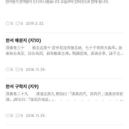
한서본기 번역본이 드디어 나왔습니다. 오늘부터 인터넷으로 판매 됩니다.
작성시간
0
0
2019. 2. 22.
한서 예문지 (지10)
글 내용
漢書卷三十 藝文志第十 昔仲尼沒而微言絕，七十子喪而大義乖。故
春秋分為五，詩分為四，易有數家之傳。戰國從衡，真偽分爭，諸子之
言紛然殽亂。至秦患之，乃燔滅文章，以愚黔首。漢興，改秦之敗，大
收篇籍，廣開獻書之路。迄孝武世，書缺簡脫，禮壞樂崩，聖上喟然而
작성시간
0
0
2018. 11. 29.
稱曰..
한서 구혁지 (지9)
글 내용
漢書卷二十九 溝洫志第九 應劭曰：「溝廣四尺，深四尺；洫廣深倍於
溝。」師古曰：「洫音許域反。」 ． ． ． ． ． ． ． ． ． ．
． ． ． ． ． ． ． ． 夏書：禹堙洪水十三年，過家不入
門。陸行載車，水行乘舟，泥行乘毳，山行則梮，以別九州；隨..
작성시간
0
0
2018. 11. 29.