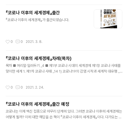
있다. 신화는 신들의 이야기이고 역사는 인간들의 이야기인데 거기에는 신들의 이야
기만 있고 인간들의 이야기가 없으니 신화라는 것이다. 그러나 이러한 송호정의 주장
『코로나 이후의 세계경제』출간
은 거짓이며 사기이다. 왜 그런지 하나씩 살펴보자. 첫째, 송호정의 주장은 거짓이다.
글 내용
단군 이야기는 신화가 아니라 단군에 대한 설화, ..
『코로나 이후의 세계경제』가 출간되었습니다.
작성시간
0
0
2021. 3. 8.
『코로나 이후의 세계경제』차례(목차)
글 내용
목차 ■ 머리말·일러두기 _4 ■ 제1부 코로나 시대의 세계경제 제1장 코로나 사태를
맞이한 세계 1. 제1차 코로나 사태 _14 1) 코로나19의 감염 시작과 세계적 대유행 _1
4 2) 경제적 대응 _16 3) 경제상태 _22 4) 돈의 흐름과 그 효과 _30 2. 제2차 코로
나 사태 _30 1) 시기 _30 2) 코로나19 상황 _30 3) 경제상황 _37 4) 돈의 흐름과
작성시간
0
0
2021. 2. 24.
그 효과 _38 3. 제3차 코로나 사태 _38 1) 시기 _38 2) 코로나19 상황 _38 3) 경제
상황 _41 4) 돈의 흐름과 그 효과 _41 4. 코로나 사태의 경제적 파장 _42 1) 타격받
은 실물경제 _42 2) 초대규모로 급격하게 불어난 통화 _43 3) 실물경제와 급증한
『코로나 이후의 세계경제』출간 예정
통화의 괴리 _48 4) 달러 가치의 급등 ..
글 내용
코로나는 이제 백신 접종으로 마무리 단계에 있다. 그러면 코로나 이후에 세계경제는
어떻게 될까? 이에 대한 해답을 쓴 책이 『코로나 이후의 세계경제』이다. 다가오는 미
래를 미리 내다보고 그에 대해 적절한 대처를 하면 큰돈을 벌 수도 있고, 그게 아니더