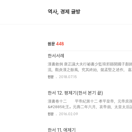
역사, 경제 글방
원문
448
한서서례
漢書敘例 唐正議大夫行祕書少監琅邪縣開國子顏
流，觀炎漢之餘風，究其終始，懿孟堅之述作， 
氏纂集尤為牴牾，自茲以降，蔑足有云。 悵前代之
원문
2018.07.15
한서 12. 평제기(한서 본기 끝)
漢書卷十二 平帝紀第十二 孝平皇帝，元帝庶孫，
&#28858;王。元壽二年六月，哀帝崩，太皇太后詔
賢&#21363;日自殺。新都侯王莽&#28858;大司
원문
2016.02.09
한서 11. 애제기