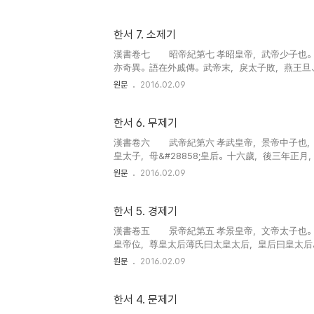
한서 7. 소제기
漢書卷七 昭帝紀第七 孝昭皇帝，武帝少子也。母曰趙
亦奇異。語在外戚傳。武帝末，戾太子敗，燕王旦、
帝&#28858;太子，年八歲。以侍中奉車都尉&#386
원문
2016.02.09
한서 6. 무제기
漢書卷六 武帝紀第六 孝武皇帝，景帝中子也，母曰王
皇太子，母&#28858;皇后。十六歲，後三年正月
皇太后，皇后曰皇太后。三月，封皇太后同母弟田&#34
원문
2016.02.09
한서 5. 경제기
漢書卷五 景帝紀第五 孝景皇帝，文帝太子也。母
皇帝位，尊皇太后薄氏曰太皇太后，皇后曰皇太后。 
聞古者祖有功而宗有德，制禮樂各有由。歌者，所以
원문
2016.02.09
한서 4. 문제기