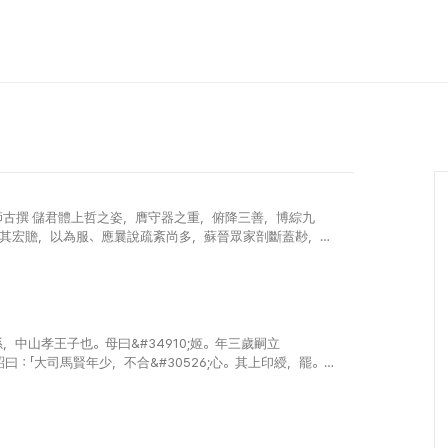
師古撰 儲君體上哲之姿，膺守器之重，俯降三善，博綜九
嘉其宏贍，以為服、應曩說疏紊尚多，蘇晉眾家剖斷蓋尠，蔡
未周，愍將來之多惑..
中山孝王子也。母曰&#34910;姬。年三歲嗣立
曰：「大司馬賢年少，不合&#30526;心。其上印綬，罷。」
馬，領&#23578;書事。秋七月，遣車騎將軍王舜、..