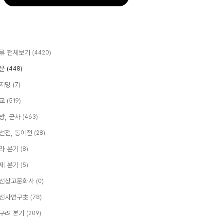
류 전체보기
(4420)
문
(448)
지명
(7)
교
(519)
방, 군사
(463)
선전, 동이전
(28)
라 본기
(8)
제 본기
(5)
선상고문화사
(0)
선사연구초
(78)
구려 본기
(209)