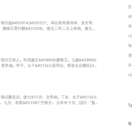
조
세
&#20514;&#20227;，本以有奇異得幸，及生帝，
과
廣陵王胥行驕&#23258;，後元二年二月上疾病，遂立昭
69;光&#28858;大司馬大將軍，受遺詔輔少..
나
역
경
美人。年四歲立&#28858;膠東王。七歲&#28858;
주
，景帝崩。甲子，太子&#21363;皇帝位，尊皇太后竇氏曰太
465;、勝皆&#28858;列侯。 建元元年..
나
曰竇皇后。後七年六月，文帝崩。丁未，太子&#21363;
九月，有星&#23387;于西方。 元年冬十月，詔曰：「蓋
T
發德也；舞者，所以明..
최
최
근