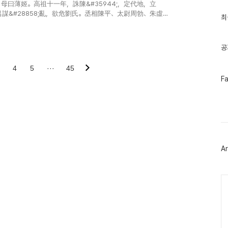
글
曰薄姬。高祖十一年，誅陳&#35944;，定代地，立
과
呂謀&#28858;亂，欲危劉氏。丞相陳平、太尉周勃、朱虛侯
인
최
臣遂使人迎代王。&#37070;中令..
기
글
공
4
5
···
45
페
F
이
스
북
트
위
터
플
러
Ar
그
인
Ca