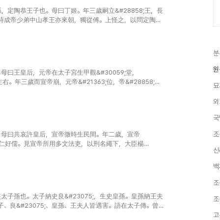
定陶恭王子也。母曰丁姬。年三歲嗣立&#28858;王，長
時成帝少弟中山孝王亦來朝，獨從傅。上怪之，以問定陶
相、中尉皆國二千石，..
분
원
曰王皇后，元帝在太子宮生甲觀&#30059;堂，
。年三歲而宣帝崩，元帝&#21363;位，帝&#28858;太
묘
急召，太子出龍樓門，不敢&#32085;馳道，西至直..
외
국
조
母曰共哀許皇后，宣帝微時生民間。年二歲，宣帝
壯大，柔仁好儒。見宣帝所用多文法吏，以刑名繩下，大臣楊
신
語&#28858;罪而誅，嘗侍燕從容言：「陛下持刑太深..
백
조
子孫也。太子納史良&#23075;，生史皇孫。皇孫納王夫
조
、良&#23075;、皇孫、王夫人皆遇害。語在太子傳。曾
4;吉&#28858;廷尉監，治巫蠱於郡邸，..
고