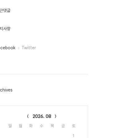
근댓글
지사항
acebook
Twitter
chives
lendar
2026. 08
일
월
화
수
목
금
토
1