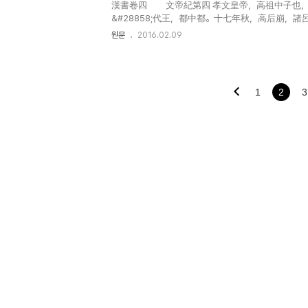
漢書卷四 文帝紀第四 孝文皇帝，高祖中子也，母
&#28858;代王，都中都。十七年秋，高后崩，諸
劉章等共誅之，謀立代王。語在高后紀、高五王傳。 大
원문
2016.02.09
1
2
3