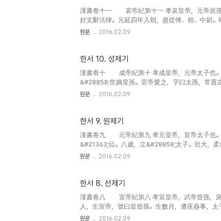
漢書卷十一 哀帝紀第十一 孝哀皇帝，元帝庶孫，
好文辭法律。元延四年入朝，盡從傅、相、中尉。
王，對曰：「令，諸侯王朝，得從其國二千石。傅、
원문
2016.02.09
한서 10. 성제기
漢書卷十 成帝紀第十 孝成皇帝，元帝太子也。母
&#28858;世嫡皇孫。宣帝愛之，字曰太孫，常置左右
子。壯好經書，寬博謹&#24910;。初居桂宮，上嘗
원문
2016.02.09
한서 9. 원제기
漢書卷九 元帝紀第九 孝元皇帝，宣帝太子也。
&#21363;位。八歲，立&#28858;太子。
&#24818;、（&#30413;）〔蓋〕寬饒等坐刺譏辭
원문
2016.02.09
한서 8. 선제기
漢書卷八 宣帝紀第八 孝宣皇帝，武帝曾孫，戾太
人，生宣帝，號曰皇曾孫。生數月，遭巫蠱事，太子
孫雖在襁&#32229;，猶坐收繫郡邸獄。而&#3704
원문
2016.02.09