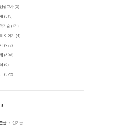
선상고사
(0)
계
(515)
학기술
(171)
의 이야기
(4)
사
(922)
제
(606)
식
(0)
라
(392)
ag
근글
인기글