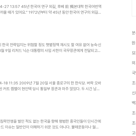
-04-27 13:57 45년 한국어 연구 외길, 후베 前 獨본대학 한국어번역
까울 때가 있어요.” 1972년부터 약 45년 동안 한국어 연구의 외길을
분
원
지면보기 한국 전략입지는 위험할 정도 햇볕정책 재시도 할 여유 없어 능숙·신
년 8월 9일 리처드 닉슨 대통령의 사임 서한이 국무장관에게 전달되고
묘
외
국
조
04-18 11:35 2009년 7월 20일 서울 종로구의 한 한식당. 버락 오바
커트 캠벨이 현인택 당시 통일부 장관과 마주 앉았다. 두 시간 남짓
신
백
조
 상대로 침략전쟁을 벌인 적도 없는 한국을 향해 평범한 중국인들이 단시간에
조
사드 이슈는 일반인이 이해하기 쉬운 것도 아니다. 불매운동이나 궐기
고