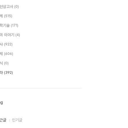
선상고사
(0)
계
(515)
학기술
(171)
의 이야기
(4)
사
(922)
제
(606)
식
(0)
라
(392)
ag
근글
인기글