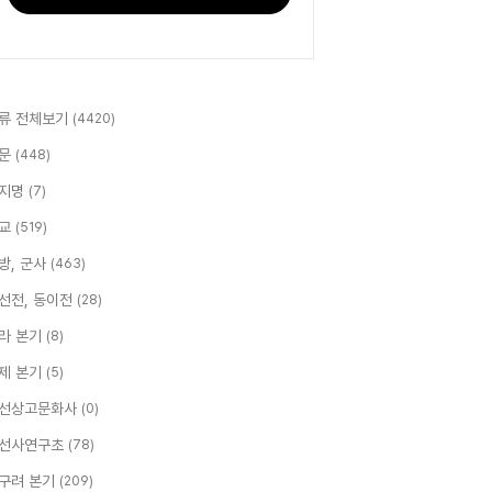
류 전체보기
(4420)
문
(448)
지명
(7)
교
(519)
방, 군사
(463)
선전, 동이전
(28)
라 본기
(8)
제 본기
(5)
선상고문화사
(0)
선사연구초
(78)
구려 본기
(209)