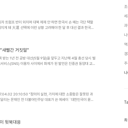
조
세
현실주의자 트럼프 반미 외치며 대북 제재 안 하면 한국서 손 떼는 극단 택할
과
지게 돼 大選 선택에 이런 상황 고려해야 한 달 후 대선 결과 한국에
나
역
 “새빨간 거짓말"
경
주목 받는 1년 전 공방 대선(5월 9일)을 앞두고 지난해 4월 총선 당시 벌
주
크서비스(SNS) 이용자 사이에서 화제가 된 발언은 진중권 동양대 교수
나
2017.04.02 20:10:50 "정의의 실현, 가치에 대한 소중함은 잘못된 과
 달리는 문재인 전 더불어민주당 대표가 쓴 에세이 `대한민국이 묻는
T
최
최
번이 뒷북대응
근