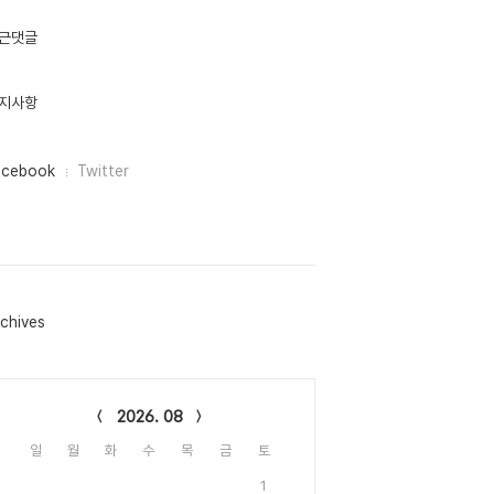
근댓글
지사항
acebook
Twitter
chives
lendar
2026. 08
일
월
화
수
목
금
토
1