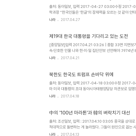
출처: 동아일보, 입력 2017-04-27 03:00수정 2017
학과장 “한국인들은 ‘한글’의 잠재력을 모르는 것 같아 안타
걸어온 알브레히트 후베 전 독일 본대학 한국어번..
나라
2017.04.27
제19대 한국 대통령을 기다리고 있는 도전
[중앙일보]입력 2017.04.21 03:26 | 종합 33면 
속·단호한 인물 나와 한·미·일 집단안보 선언해야 .1974
30분 후 제럴드 포드가 미국의 38번째 ..
나라
2017.04.21
북한도 한국도 트럼프 손바닥 위에
출처: 동아일보, 입력 2017-04-18 03:00수정 2017-
마 미국 대통령의 초대 동아시아태평양담당 차관보로 임명된 
한 오찬 동안 현 장관은 “김정일이 3∼5년 살 수 있다..
나라
2017.04.18
中의 '100년 마라톤'과 韓의 벼락치기 대선
출처: 조선일보, 입력 : 2017.04.10 03:05 중국을
적대적으로 돌변하는 게 놀라웠다. 그들이 원인으로 꼽는 
대회 같은 행동이야 공산당이라는 '..
나라
2017.04.13