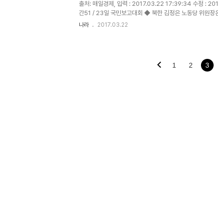
출처: 매일경제, 입력 : 2017.03.22 17:39:34 수정 : 
간51 / 23일 국민보고대회 ◆ 북한 김정은 노동당 위원장
은 렉스 틸러슨 미국 국무장관이 한·일·중 3국 순방 과..
나라
2017.03.22
1
2
3