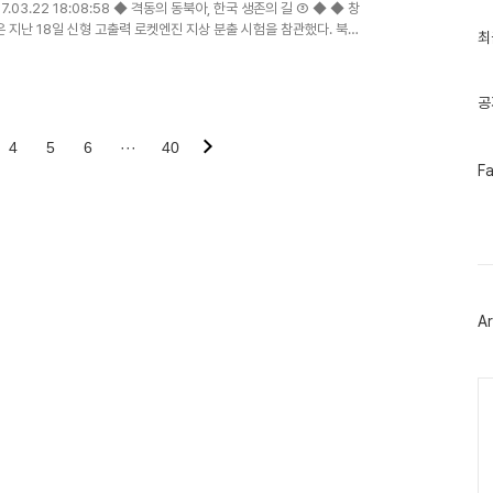
글
2017.03.22 18:08:58 ◆ 격동의 동북아, 한국 생존의 길 ③ ◆ ◆ 창
과
은 지난 18일 신형 고출력 로켓엔진 지상 분출 시험을 참관했다. 북한
인
최
기
글
공
4
5
6
···
40
페
F
이
스
북
트
위
터
플
러
Ar
그
인
Ca