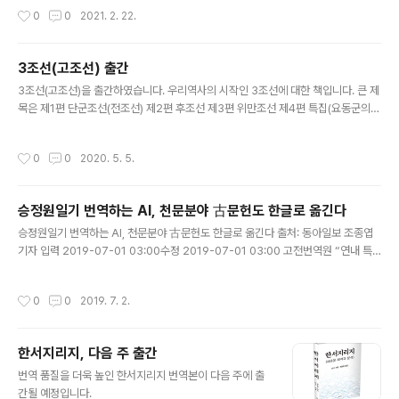
라도 큰 재앙은 미리 피할 수 있다. 이것이 미래를 알고자하는 까닭이다. 이에 부응하
작성시간
0
0
2021. 2. 22.
여 코로나 아후에 세계경제가 어떻게 펼쳐질지를 경제학적으로 전망한 책이 바로
『코로나 이후의 세계경제』이다.
3조선(고조선) 출간
글 내용
3조선(고조선)을 출간하였습니다. 우리역사의 시작인 3조선에 대한 책입니다. 큰 제
목은 제1편 단군조선(전조선) 제2편 후조선 제3편 위만조선 제4편 특집(요동군의
원래 위치와 옮겨진 위치)입니다.
작성시간
0
0
2020. 5. 5.
승정원일기 번역하는 AI, 천문분야 古문헌도 한글로 옮긴다
글 내용
승정원일기 번역하는 AI, 천문분야 古문헌도 한글로 옮긴다 출처: 동아일보 조종엽
기자 입력 2019-07-01 03:00수정 2019-07-01 03:00 고전번역원 “연내 특
화모델 개발” 삼국시대~조선까지 풍부한 기록… 新星폭발 기록 등 해외서도 주목
인공신경망 자동번역 모델 기반… 의학-농업-의궤 등으로 ..
작성시간
0
0
2019. 7. 2.
한서지리지, 다음 주 출간
글 내용
번역 품질을 더욱 높인 한서지리지 번역본이 다음 주에 출
간될 예정입니다.