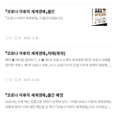
있다. 신화는 신들의 이야기이고 역사는 인간들의 이야기인데 거기에는 신들의 이야
기만 있고 인간들의 이야기가 없으니 신화라는 것이다. 그러나 이러한 송호정의 주장
『코로나 이후의 세계경제』출간
은 거짓이며 사기이다. 왜 그런지 하나씩 살펴보자. 첫째, 송호정의 주장은 거짓이다.
글 내용
단군 이야기는 신화가 아니라 단군에 대한 설화, ..
『코로나 이후의 세계경제』가 출간되었습니다.
작성시간
0
0
2021. 3. 8.
『코로나 이후의 세계경제』차례(목차)
글 내용
목차 ■ 머리말·일러두기 _4 ■ 제1부 코로나 시대의 세계경제 제1장 코로나 사태를
맞이한 세계 1. 제1차 코로나 사태 _14 1) 코로나19의 감염 시작과 세계적 대유행 _1
4 2) 경제적 대응 _16 3) 경제상태 _22 4) 돈의 흐름과 그 효과 _30 2. 제2차 코로
나 사태 _30 1) 시기 _30 2) 코로나19 상황 _30 3) 경제상황 _37 4) 돈의 흐름과
작성시간
0
0
2021. 2. 24.
그 효과 _38 3. 제3차 코로나 사태 _38 1) 시기 _38 2) 코로나19 상황 _38 3) 경제
상황 _41 4) 돈의 흐름과 그 효과 _41 4. 코로나 사태의 경제적 파장 _42 1) 타격받
은 실물경제 _42 2) 초대규모로 급격하게 불어난 통화 _43 3) 실물경제와 급증한
『코로나 이후의 세계경제』출간 예정
통화의 괴리 _48 4) 달러 가치의 급등 ..
글 내용
코로나는 이제 백신 접종으로 마무리 단계에 있다. 그러면 코로나 이후에 세계경제는
어떻게 될까? 이에 대한 해답을 쓴 책이 『코로나 이후의 세계경제』이다. 다가오는 미
래를 미리 내다보고 그에 대해 적절한 대처를 하면 큰돈을 벌 수도 있고, 그게 아니더