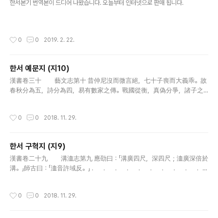
한서본기 번역본이 드디어 나왔습니다. 오늘부터 인터넷으로 판매 됩니다.
작성시간
0
0
2019. 2. 22.
한서 예문지 (지10)
글 내용
漢書卷三十 藝文志第十 昔仲尼沒而微言絕，七十子喪而大義乖。故
春秋分為五，詩分為四，易有數家之傳。戰國從衡，真偽分爭，諸子之
言紛然殽亂。至秦患之，乃燔滅文章，以愚黔首。漢興，改秦之敗，大
收篇籍，廣開獻書之路。迄孝武世，書缺簡脫，禮壞樂崩，聖上喟然而
작성시간
0
0
2018. 11. 29.
稱曰..
한서 구혁지 (지9)
글 내용
漢書卷二十九 溝洫志第九 應劭曰：「溝廣四尺，深四尺；洫廣深倍於
溝。」師古曰：「洫音許域反。」 ． ． ． ． ． ． ． ． ． ．
． ． ． ． ． ． ． ． 夏書：禹堙洪水十三年，過家不入
門。陸行載車，水行乘舟，泥行乘毳，山行則梮，以別九州；隨..
작성시간
0
0
2018. 11. 29.