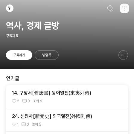
검색하기
티스토리
역사, 경제 글방
구독자
5
구독하기
방명록
신고하기 레이어
열기
인기글
14. 구당서[舊唐書] 동이열전(東夷列傳)
5
0
조회
6
24. 신원사[新元史] 외국열전(外國列傳)
1
0
조회
5