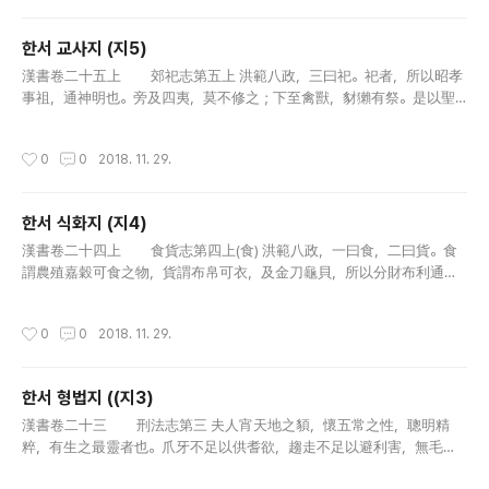
한서 교사지 (지5)
글 내용
漢書卷二十五上 郊祀志第五上 洪範八政，三曰祀。祀者，所以昭孝
事祖，通神明也。旁及四夷，莫不修之；下至禽獸，豺獺有祭。是以聖
王為之典禮。民之精爽不貳，齊肅聰明者，神或降之，在男曰覡，在女
曰巫，使制神之處位，為之牲器。使先聖之後，能知山川，敬於禮儀，
작성시간
0
0
2018. 11. 29.
明神..
한서 식화지 (지4)
글 내용
漢書卷二十四上 食貨志第四上(食) 洪範八政，一曰食，二曰貨。食
謂農殖嘉穀可食之物，貨謂布帛可衣，及金刀龜貝，所以分財布利通有
無者也。二者，生民之本，興自神農之世。「斲木為耜，煣木為耒，耒
（㠯）〔耨〕之利以教天下」，而食足；「日中為市，致天下之民，聚天下..
작성시간
0
0
2018. 11. 29.
한서 형법지 ((지3)
글 내용
漢書卷二十三 刑法志第三 夫人宵天地之䫉，懷五常之性，聰明精
粹，有生之最靈者也。爪牙不足以供耆欲，趨走不足以避利害，無毛羽
以禦寒暑，必將役物以為養，任智而不恃力，此其所以為貴也。故不仁