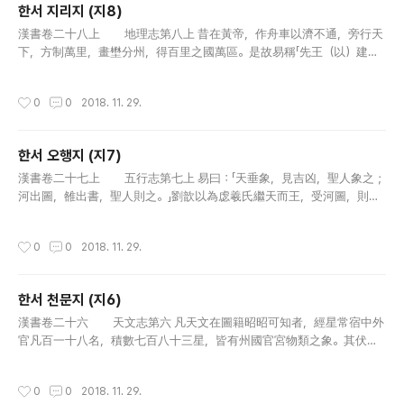
한서 지리지 (지8)
글 내용
漢書卷二十八上 地理志第八上 昔在黃帝，作舟車以濟不通，旁行天
下，方制萬里，畫壄分州，得百里之國萬區。是故易稱「先王（以）建萬
國，親諸侯」，書云「協和萬國」，此之謂也。堯遭洪水，褱山襄陵，天下
分絕，為十二州，使禹治之。水土既平，更制九州，列五服，任土作..
작성시간
0
0
2018. 11. 29.
한서 오행지 (지7)
글 내용
漢書卷二十七上 五行志第七上 易曰：「天垂象，見吉凶，聖人象之；
河出圖，雒出書，聖人則之。」劉歆以為虙羲氏繼天而王，受河圖，則而
畫之，八卦是也；禹治洪水，賜雒書，法而陳之，洪範是也。聖人行其
道而寶其真。降及于殷，箕子在父師位而典之。周既克殷，以箕子歸，..
작성시간
0
0
2018. 11. 29.
한서 천문지 (지6)
글 내용
漢書卷二十六 天文志第六 凡天文在圖籍昭昭可知者，經星常宿中外
官凡百一十八名，積數七百八十三星，皆有州國官宮物類之象。其伏見
蚤晚，邪正存亡，虛實闊陿，及五星所行，合散犯守，陵歷鬬食，彗孛
飛流，日月薄食，暈適背穴，抱珥&#160299;蜺，迅雷風祅，怪雲變
작성시간
0
0
2018. 11. 29.
氣：此皆陰..