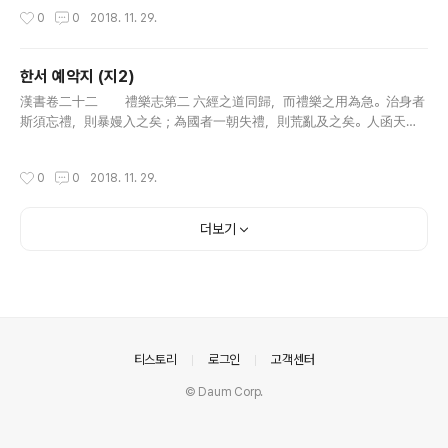
愛則不能羣，不能羣則不勝物，不勝物則養不足。羣而不足，爭心將
작성시간
0
0
2018. 11. 29.
作，上聖..
한서 예악지 (지2)
글 내용
漢書卷二十二 禮樂志第二 六經之道同歸，而禮樂之用為急。治身者
斯須忘禮，則暴嫚入之矣；為國者一朝失禮，則荒亂及之矣。人函天地
陰陽之氣，有喜怒哀樂之情。天稟其性而不能節也，聖人能為之節而不
能絕也，故象天地而制禮樂，所以通神明，立人倫，正情性，節萬事者
작성시간
0
0
2018. 11. 29.
也。..
더보기
의안내
티스토리
로그인
고객센터
© Daum Corp.