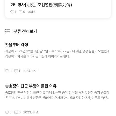
25. 명사[明史] 조선열전(朝鮮列傳)
1
0
조회
4
분류 전체보기
주요 글 목록
환율부터 걱정
글 내용
지금이 2024년 12월 8일 일요일 오후 10시 22분이다.내일 당장 환율이 오를텐데
걱정이다.자세한 이야기는 다음에 이어가기로 한다.
작성시간
0
1
2024. 12. 8.
송호정의 단군 부정이 틀린 이유
글 내용
송호정의 단군 부정이 틀린 이유 차례 1. 문헌 증거 2. 유물 증거 1. 문헌 증거 송호정
은 EBS TV 방송에서 단군은 신화이지 역사가 아니라고 주장하면서, 단군조선(단군
이 세운 조선)도 신화이지 역사가 아니라고 주장하였다. 즉 단군의 탄생과정이 신화
로 되어 있기 때문에 단군은 (신이지) 실존 인물이 아니고 따라서 단군이 세운 단군조
작성시간
0
0
2023. 8. 4.
선도 존재하지 않았다는 것이다. 그 근거로 삼국유사에 나오는 단군 이야기를 들고