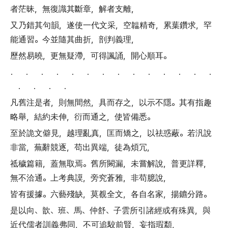
者茫昧
，
無復識其斷章
，
解者支離
，
又乃錯其句韻
，
遂使一代文采
，
空韞精奇
，
累葉鑽求
，
罕
能通習
。
今並隨其曲折
，
剖判義理
，
歷然易曉
，
更無疑滯
，
可得諷誦
，
開心順耳
。
． ． ． ． ． ． ． ． ． ． ． ． ． ．
． ． ． ．
凡舊注是者
，
則無間然
，
具而存之
，
以示不隱
。
其有指趣
略舉
，
結約未伸
，
衍而通之
，
使皆備悉
。
至於詭文僻見
，
越理亂真
，
匡而矯之
，
以祛惑蔽
。
若汎說
非當
，
蕪辭競逐
，
苟出異端
，
徒為煩冗
，
祗穢篇籍
，
蓋無取焉
。
舊所闕漏
，
未嘗解說
，
普更詳釋
，
無不洽通
。
上考典謨
，
旁究蒼雅
，
非苟臆說
，
皆有援據
。
六藝殘缺
，
莫覩全文
，
各自名家
，
揚鑣分路
。
是以向
、
歆
、
班
、
馬
、
仲舒
、
子雲所引諸經或有殊異
，
與
近代儒者訓義弗同
，
不可追駮前賢
，
妄指瑕纇
，