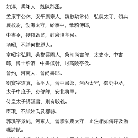
如淳
，
馮翊人
，
魏陳郡丞
。
孟康字公休
，
安平廣宗人
，
魏散騎常侍
，
弘農太守
，
領典
農校尉
，
勃海太守
，
給事中
，
散騎侍郎
，
中書令
，
後轉為監
，
封廣陵亭侯
。
項昭
，
不詳何郡縣人
。
韋昭字弘嗣
，
吳郡雲陽人
，
吳朝尚書郎
，
太史令
，
中書
郎
，
博士祭酒
，
中書僕射
，
封高陵亭侯
。
晉灼
，
河南人
，
晉尚書郎
。
劉寶字道真
，
高平人
，
晉中書郎
，
河內太守
，
御史中丞
，
太子中庶子
，
吏部郎
，
安北將軍
。
侍皇太子講漢書
，
別有駮義
。
臣瓚
，
不詳姓氏及郡縣
。
郭璞字景純
，
河東人
，
晉贈弘農太守
。
止注相如傳序及游
獵詩賦
。