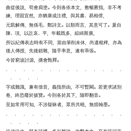
曲從後說
，
苟會扃塗
。
今則各依本文
，
敷暢厥指
，
非不考
練
，
理固宜然
，
亦猶康成注禮
，
與其書
、
易相偝
，
元凱解傳
，
無係毛
、
鄭詩文
。
以類而言
，
其意可了
。
爰自
陳
、
項
，
以訖哀
、
平
，
年載既多
，
綜緝斯廣
，
所以紀傳表志時有不同
，
當由筆削未休
，
尚遺秕稗
，
亦為
後人傳授
，
先後錯雜
，
隨手率意
，
遂有乖張
。
今皆窮波討源
，
搆會甄釋
。
． ． ． ． ． ． ． ． ． ． ． ． ． ．
． ． ． ．
字或難識
，
兼有借音
，
義指所由
，
不可暫闕
。
若更求諸別
卷
，
終恐廢於披覽
。
今則各於其下
，
隨即翻音
。
至如常用可知
，
不涉疑昧者
，
眾所共曉
，
無煩翰墨
。
． ． ． ． ． ． ． ． ． ． ． ． ． ．
． ． ． ．