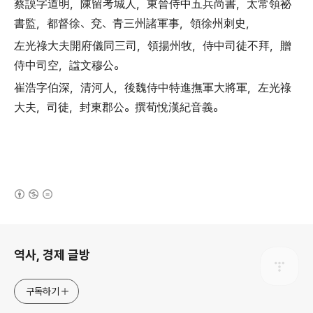
蔡謨字道明
，
陳留考城人
，
東晉侍中五兵尚書
，
太常領祕
書監
，
都督徐
、
兗
、
青三州諸軍事
，
領徐州刺史
，
左光祿大夫開府儀同三司
，
領揚州牧
，
侍中司徒不拜
，
贈
侍中司空
，
諡文穆公
。
崔浩字伯深
，
清河人
，
後魏侍中特進撫軍大將軍
，
左光祿
大夫
，
司徒
，
封東郡公
。
撰荀悅漢紀音義
。
(새창열림)
로그 정보
역사, 경제 글방
구독하기