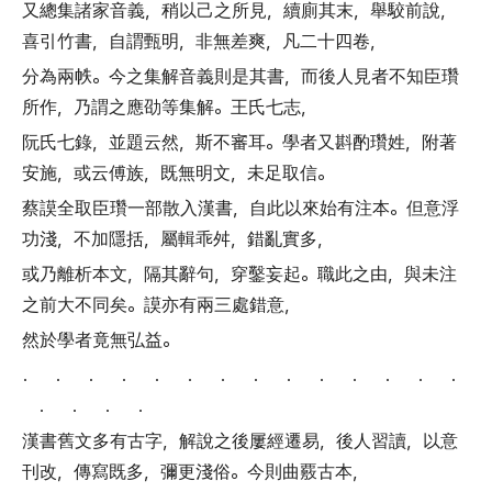
又總集諸家音義
，
稍以己之所見
，
續廁其末
，
舉駮前說
，
喜引竹書
，
自謂甄明
，
非無差爽
，
凡二十四卷
，
分為兩帙
。
今之集解音義則是其書
，
而後人見者不知臣瓚
所作
，
乃謂之應劭等集解
。
王氏七志
，
阮氏七錄
，
並題云然
，
斯不審耳
。
學者又斟酌瓚姓
，
附著
安施
，
或云傅族
，
既無明文
，
未足取信
。
蔡謨全取臣瓚一部散入漢書
，
自此以來始有注本
。
但意浮
功淺
，
不加隱括
，
屬輯乖舛
，
錯亂實多
，
或乃離析本文
，
隔其辭句
，
穿鑿妄起
。
職此之由
，
與未注
之前大不同矣
。
謨亦有兩三處錯意
，
然於學者竟無弘益
。
． ． ． ． ． ． ． ． ． ． ． ． ． ．
． ． ． ．
漢書舊文多有古字
，
解說之後屢經遷易
，
後人習讀
，
以意
刊改
，
傳寫既多
，
彌更淺俗
。
今則曲覈古本
，