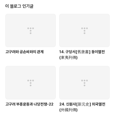
이 블로그 인기글
고구려와 공손씨와의 관계
14. 구당서[舊唐書] 동이열전
(東夷列傳)
고구려 부흥운동과 나당전쟁-22
24. 신원사[新元史] 외국열전
(外國列傳)