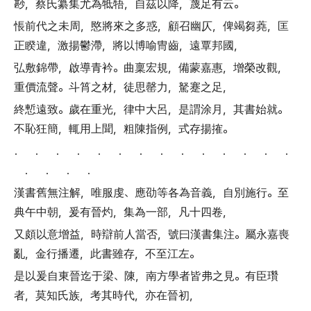
尠
，
蔡氏纂集尤為牴牾
，
自茲以降
，
蔑足有云
。
悵前代之未周
，
愍將來之多惑
，
顧召幽仄
，
俾竭芻蕘
，
匡
正睽違
，
激揚鬱滯
，
將以博喻冑齒
，
遠覃邦國
，
弘敷錦帶
，
啟導青衿
。
曲稟宏規
，
備蒙嘉惠
，
增榮改觀
，
重價流聲
。
斗筲之材
，
徒思罄力
，
駑蹇之足
，
終慙遠致
。
歲在重光
，
律中大呂
，
是謂涂月
，
其書始就
。
不恥狂簡
，
輒用上聞
，
粗陳指例
，
式存揚搉
。
． ． ． ． ． ． ． ． ． ． ． ． ． ．
． ． ． ．
漢書舊無注解
，
唯服虔
、
應劭等各為音義
，
自別施行
。
至
典午中朝
，
爰有晉灼
，
集為一部
，
凡十四卷
，
又頗以意增益
，
時辯前人當否
，
號曰漢書集注
。
屬永嘉喪
亂
，
金行播遷
，
此書雖存
，
不至江左
。
是以爰自東晉迄于梁
、
陳
，
南方學者皆弗之見
。
有臣瓚
者
，
莫知氏族
，
考其時代
，
亦在晉初
，