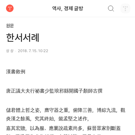
검색하기
역사, 경제 글방
티스토리
원문
한서서례
상 상
2018. 7. 15. 10:22
漢書敘例
唐正議大夫行祕書少監琅邪縣開國子顏師古撰
儲君體上哲之姿
，
膺守器之重
，
俯降三善
，
博綜九流
，
觀
炎漢之餘風
，
究其終始
，
懿孟堅之述作
，
嘉其宏贍
，
以為服
、
應曩說疏紊尚多
，
蘇晉眾家剖斷蓋