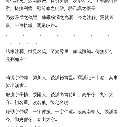
近代注史
，
競為該博
，
多引雜說
，
攻擊本文
，
至有詆訶言
辭
，
掎摭利病
，
顯前修之紕僻
，
騁己識之優長
，
乃效矛盾之仇讐
，
殊乖粉澤之光潤
。
今之注解
，
翼贊舊
書
，
一遵軌轍
，
閉絕歧路
。
． ． ． ． ． ． ． ． ． ． ． ． ． ．
． ． ． ．
諸家注釋
，
雖見名氏
，
至於爵里
，
頗或難知
。
傳無所存
，
具列如左
：
荀悅字仲豫
，
潁川人
，
後漢祕書監
。
撰漢紀三十卷
，
其事
皆出漢書
。
服虔字子慎
，
滎陽人
，
後漢尚書侍郎
，
高平令
，
九江太
守
。
初名重
，
改名袛
，
後定名虔
。
應劭字仲瑗
，
一字仲援
，
一字仲遠
。
汝南南頓人
，
後漢蕭
令
，
御史營令
，
泰山太守
。