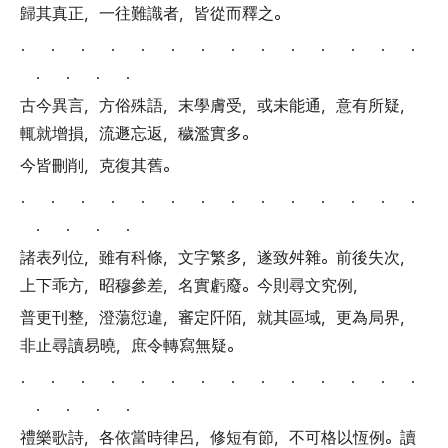
歸其真正
，
一往難識者
，
皆從而釋之
。
． ． ． ． ． ． ． ． ． ． ． ． ． ．
． ． ． ．
古今異言
，
方俗殊語
，
末學膚受
，
或未能通
，
意有所疑
，
輒就增損
，
流遯忘返
，
穢濫實多
。
今皆刪削
，
克復其舊
。
． ． ． ． ． ． ． ． ． ． ． ． ． ．
． ． ． ．
諸表列位
，
雖有科條
，
文字繁多
，
遂致舛雜
。
前後失次
，
上下乖方
，
昭穆參差
，
名實虧廢
。
今則尋文究例
，
普更刊整
，
澄蕩愆違
，
審定阡陌
，
就其區域
，
更為局界
，
非止尋讀易曉
，
庶令轉寫無疑
。
． ． ． ． ． ． ． ． ． ． ． ． ． ．
． ． ． ．
禮樂歌詩
，
各依當時律呂
，
修短有節
，
不可格以恆例
。
讀