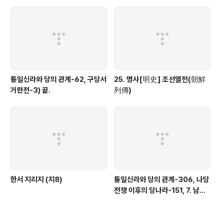
통일신라와 당의 관계-62, 구당서
25. 명사[明史] 조선열전(朝鮮
거란전-3) 끝.
列傳)
한서 지리지 (지8)
통일신라와 당의 관계-306, 나당
전쟁 이후의 당나라-151, 7. 남조
의 침공-18)