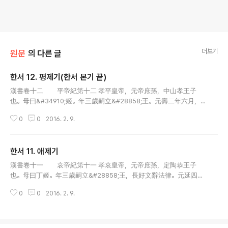
더보기
원문
의 다른 글
한서 12. 평제기(한서 본기 끝)
글 내용
漢書卷十二 平帝紀第十二 孝平皇帝，元帝庶孫，中山孝王子
也。母曰&#34910;姬。年三歲嗣立&#28858;王。元壽二年六月，
哀帝崩，太皇太后詔曰：「大司馬賢年少，不合&#30526;心。其上
0
0
2016. 2. 9.
印綬，罷。」賢&#21363;日自殺。新都侯王莽&#28858;大司馬，領
&#23578;書事。秋七月，遣車騎將軍王舜、..
한서 11. 애제기
글 내용
漢書卷十一 哀帝紀第十一 孝哀皇帝，元帝庶孫，定陶恭王子
也。母曰丁姬。年三歲嗣立&#28858;王，長好文辭法律。元延四年
入朝，盡從傅、相、中尉。時成帝少弟中山孝王亦來朝，獨從傅。上
0
0
2016. 2. 9.
怪之，以問定陶王，對曰：「令，諸侯王朝，得從其國二千石。傅、
相、中尉皆國二千石，..