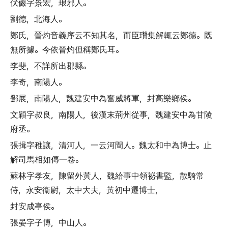
伏儼字景宏
，
琅邪人
。
劉德
，
北海人
。
鄭氏
，
晉灼音義序云不知其名
，
而臣瓚集解輒云鄭德
。
既
無所據
。
今依晉灼但稱鄭氏耳
。
李斐
，
不詳所出郡縣
。
李奇
，
南陽人
。
鄧展
，
南陽人
，
魏建安中為奮威將軍
，
封高樂鄉侯
。
文穎字叔良
，
南陽人
，
後漢末荊州從事
，
魏建安中為甘陵
府丞
。
張揖字稚讓
，
清河人
，
一云河間人
。
魏太和中為博士
。
止
解司馬相如傳一卷
。
蘇林字孝友
，
陳留外黃人
，
魏給事中領祕書監
，
散騎常
侍
，
永安衞尉
，
太中大夫
，
黃初中遷博士
，
封安成亭侯
。
張晏字子博
，
中山人
。