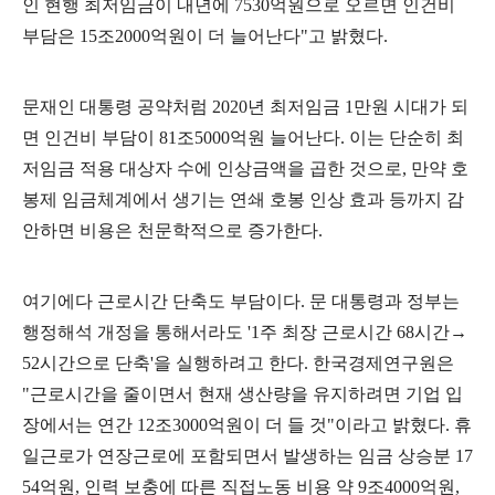
인 현행 최저임금이 내년에
7530
억원으로 오르면 인건비
부담은
15
조
2000
억원이 더 늘어난다
"
고 밝혔다
.
문재인 대통령 공약처럼
2020
년 최저임금
1
만원 시대가 되
면 인건비 부담이
81
조
5000
억원 늘어난다
.
이는 단순히 최
저임금 적용 대상자 수에 인상금액을 곱한 것으로
,
만약 호
봉제 임금체계에서 생기는 연쇄 호봉 인상 효과 등까지 감
안하면 비용은 천문학적으로 증가한다
.
여기에다 근로시간 단축도 부담이다
.
문 대통령과 정부는
행정해석 개정을 통해서라도
'1
주 최장 근로시간
68
시간
→
52
시간으로 단축
'
을 실행하려고 한다
.
한국경제연구원은
"
근로시간을 줄이면서 현재 생산량을 유지하려면 기업 입
장에서는 연간
12
조
3000
억원이 더 들 것
"
이라고 밝혔다
.
휴
일근로가 연장근로에 포함되면서 발생하는 임금 상승분
17
54
억원
,
인력 보충에 따른 직접노동 비용 약
9
조
4000
억원
,