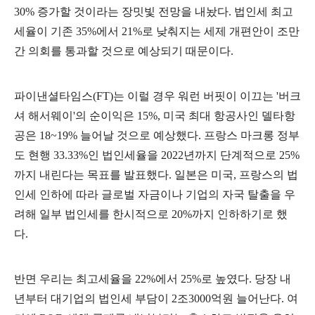
30%
증가할 것이라는 장밋빛 전망을 내놨다
.
법인세 최고
세율이 기존
35%
에서
21%
로 낮춰지는 세제 개편안이 조만
간 의회를 통과할 것으로 예상되기 때문이다
.
파이낸셜타임스
(FT)
는 이럴 경우 워런 버핏이 이끄는
'
버크
셔 해서웨이
'
의 순이익은
15%,
미국 최대 항공사인 델타항
공은
18~19%
늘어날 것으로 예상했다
.
프랑스 마크롱 정부
도 현행
33.33%
인 법인세율을
2022
년까지 단계적으로
25%
까지 내린다는 목표를 발표했다
.
일본은 미국
,
프랑스의 법
인세 인하에 따라 글로벌 자금이나 기업의 자국 탈출을 우
려해 일부 법인세를 한시적으로
20%
까지 인하하기로 했
다
.
반면 우리는 최고세율을
22%
에서
25%
로 높였다
.
당장 내
년부터 대기업의 법인세 부담이
2
조
3000
억원 늘어난다
.
여