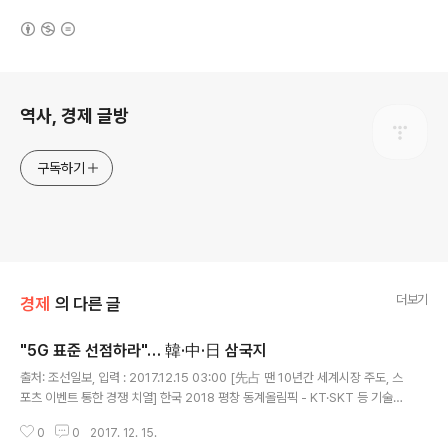
(새창열림)
로그 정보
역사, 경제 글방
구독하기
더보기
경제
의 다른 글
"5G 표준 선점하라"… 韓·中·日 삼국지
글 내용
출처: 조선일보, 입력 : 2017.12.15 03:00 [先占 땐 10년간 세계시장 주도, 스
포츠 이벤트 통한 경쟁 치열] 한국 2018 평창 동계올림픽 - KT·SKT 등 기술
개발 잇따라 일본 2020 도쿄 하계올림픽 - 3대 통신社 대규모 網구축 계획 중
0
0
2017. 12. 15.
국 2022 베이징 동계올림픽 - 3社, 향후 7년간 196조원 투자 5G(5세대 이