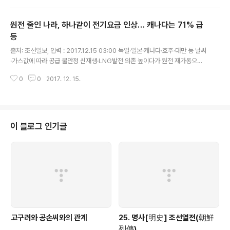
동..
원전 줄인 나라, 하나같이 전기요금 인상… 캐나다는 71% 급
등
글 내용
출처: 조선일보, 입력 : 2017.12.15 03:00 독일·일본·캐나다·호주·대만 등 날씨
·가스값에 따라 공급 불안정 신재생·LNG발전 의존 높이다가 원전 재가동으로
정책 유턴 추세 독일 가정용 전기요금 외 정부 탈원전·LNG(액화천연가스) 발전
0
0
2017. 12. 15.
확대 정책를 놓고 에너지업계에선 우려를 감추지 ..
이 블로그 인기글
고구려와 공손씨와의 관계
25. 명사[明史] 조선열전(朝鮮
列傳)