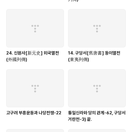
24. 신원사[新元史] 외국열전
14. 구당서[舊唐書] 동이열전
(外國列傳)
(東夷列傳)
고구려 부흥운동과 나당전쟁-22
통일신라와 당의 관계-62, 구당서
거란전-3) 끝.