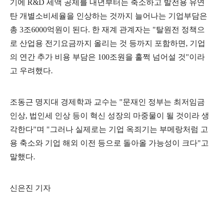
기에
R&D
세액 공제를 내년부터는 축소하고 발전용 유연
탄 개별소비세율을 인상하는 것까지 늘어나는 기업부담은
총
3
조
6000
억원이 된다
.
한 재계 관계자는
"
탈원전 정책으
로 산업용 전기요금까지 올리는 것 등까지 포함하면
,
기업
의 연간 추가 비용 부담은
100
조원을 훌쩍 넘어설 것
"
이라
고 우려했다
.
조동근 명지대 경제학과 교수는
"
문재인 정부는 최저임금
인상
,
법인세 인상 등이 혁신 성장의 마중물이 될 것이라 생
각한다
"
며
"
그러나 실제로는 기업 옥죄기는 부메랑처럼 고
용 축소와 기업 해외 이전 등으로 돌아올 가능성이 크다
"
고
말했다
.
신은진 기자