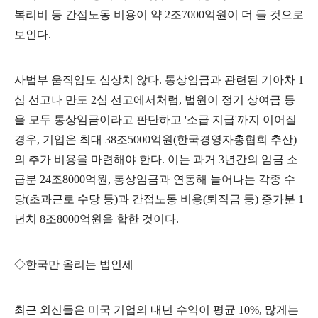
복리비 등 간접노동 비용이 약
2
조
7000
억원이 더 들 것으로
보인다
.
사법부 움직임도 심상치 않다
.
통상임금과 관련된 기아차
1
심 선고나 만도
2
심 선고에서처럼
,
법원이 정기 상여금 등
을 모두 통상임금이라고 판단하고
'
소급 지급
'
까지 이어질
경우
,
기업은 최대
38
조
5000
억원
(
한국경영자총협회 추산
)
의 추가 비용을 마련해야 한다
.
이는 과거
3
년간의 임금 소
급분
24
조
8000
억원
,
통상임금과 연동해 늘어나는 각종 수
당
(
초과근로 수당 등
)
과 간접노동 비용
(
퇴직금 등
)
증가분
1
년치
8
조
8000
억원을 합한 것이다
.
◇
한국만 올리는 법인세
최근 외신들은 미국 기업의 내년 수익이 평균
10%,
많게는