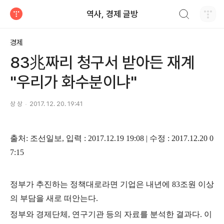
검색하기
역사, 경제 글방
티스토리
경제
83兆짜리 청구서 받아든 재계
"우리가 화수분이냐"
상 상
2017. 12. 20. 19:41
출처
:
조선일보
,
입력
: 2017.12.19 19:08 |
수정
: 2017.12.20 0
7:15
정부가 추진하는 정책대로라면 기업은 내년에
83
조원 이상
의 부담을 새로 떠안는다
.
정부와 경제단체
,
연구기관 등의 자료를 분석한 결과다
.
이