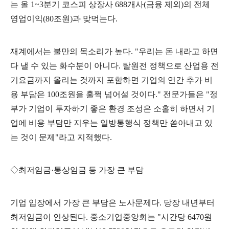
는 올
1~3
분기 코스피 상장사
688
개사
(
금융 제외
)
의 전체
영업이익
(80
조원
)
과 맞먹는다
.
재계에서는 불만의 목소리가 높다
. "
우리는 돈 내라고 하면
다 낼 수 있는 화수분이 아니다
.
탈원전 정책으로 산업용 전
기요금까지 올리는 것까지 포함하면 기업의 연간 추가 비
용 부담은
100
조원을 훌쩍 넘어설 것이다
."
전문가들은
"
정
부가 기업이 투자하기 좋은 환경 조성은 소홀히 하면서 기
업에 비용 부담만 지우는 일방통행식 정책만 쏟아내고 있
는 것이 문제
"
라고 지적했다
.
◇
최저임금
·
통상임금 등 가장 큰 부담
기업 입장에서 가장 큰 부담은 노사문제다
.
당장 내년부터
최저임금이 인상된다
.
중소기업중앙회는
"
시간당
6470
원