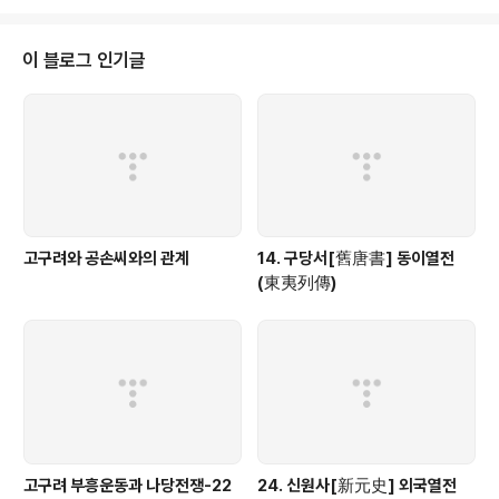
이 블로그 인기글
고구려와 공손씨와의 관계
14. 구당서[舊唐書] 동이열전
(東夷列傳)
고구려 부흥운동과 나당전쟁-22
24. 신원사[新元史] 외국열전