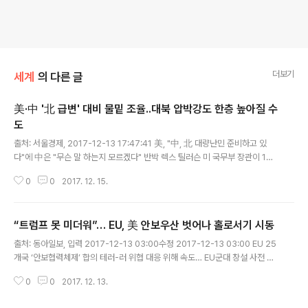
더보기
세계
의 다른 글
美·中 '北 급변' 대비 물밑 조율..대북 압박강도 한층 높아질 수
도
글 내용
출처: 서울경제, 2017-12-13 17:47:41 美, "中, 北 대량난민 준비하고 있
다"에 中은 "무슨 말 하는지 모르겠다" 반박 렉스 틸러슨 미 국무부 장관이 12
일(현지시간) 조건 없는 대북 대화론을 언급함과 동시에 중국과 북한 급변 사태
0
0
2017. 12. 15.
에 대응해 사전 협의를 했다고 밝힘에 따라 한반도 북핵 이슈 논의..
“트럼프 못 미더워”… EU, 美 안보우산 벗어나 홀로서기 시동
글 내용
출처: 동아일보, 입력 2017-12-13 03:00수정 2017-12-13 03:00 EU 25
개국 ‘안보협력체제’ 합의 테러-러 위협 대응 위해 속도… EU군대 창설 사전 단
계 돌입 2조원 규모 방위기금도 마련… 융커 “잠자는 숲속 공주 깨어났다” 獨-
0
0
2017. 12. 13.
佛 주도권 줄다리기 등 변수 《 유럽연합(EU) 25개국이 그동안 봉인돼 ..