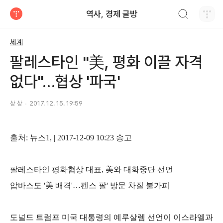
검색하기
역사, 경제 글방
티스토리
세계
팔레스타인 "美, 평화 이끌 자격
없다"…협상 '파국'
상 상
2017. 12. 15. 19:59
출처
:
뉴스
1, | 2017-12-09 10:23
송고
팔레스타인 평화협상 대표
,
美
와 대화중단 선언
압바스도
'
美
배격
'
…
펜스 팔
'
방문 차질 불가피
도널드 트럼프 미국 대통령의 예루살렘 선언이 이스라엘과