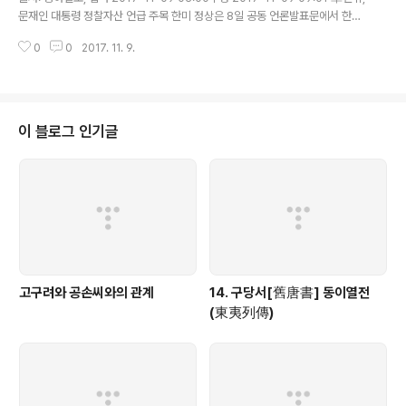
문재인 대통령 정찰자산 언급 주목 한미 정상은 8일 공동 언론발표문에서 한국
이 지난 3년간 130억 달러(약 14조5000억 원) 이상의 미국 무기를 구매한 것
0
0
2017. 11. 9.
에 주목했다고 밝혔다. 또 문 대통령이 지난 정부에서 도입에 합의한 주요 ..
이 블로그 인기글
고구려와 공손씨와의 관계
14. 구당서[舊唐書] 동이열전
(東夷列傳)