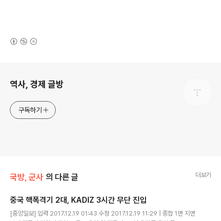
(새창열림)
로그 정보
역사, 경제 글방
구독하기
더보기
국방, 군사
의 다른 글
중국 핵폭격기 2대, KADIZ 3시간 무단 진입
글 내용
[중앙일보] 입력 2017.12.19 01:43 수정 2017.12.19 11:29 | 종합 1면 지면