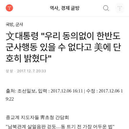
검색하기
역사, 경제 글방
티스토리
국방, 군사
文대통령 "우리 동의없이 한반도
군사행동 있을 수 없다고 美에 단
호히 밝혔다"
상 상
2017. 12. 7. 20:33
출처
:
조선일보
,
입력
: 2017.12.06 16:11 |
수정
: 2017.12.06 1
9:22
종교계 지도자들
靑
초청 간담회
"
남북관계 살얼음판 걷듯
…
동 트기 전 가장 어두운 법
"