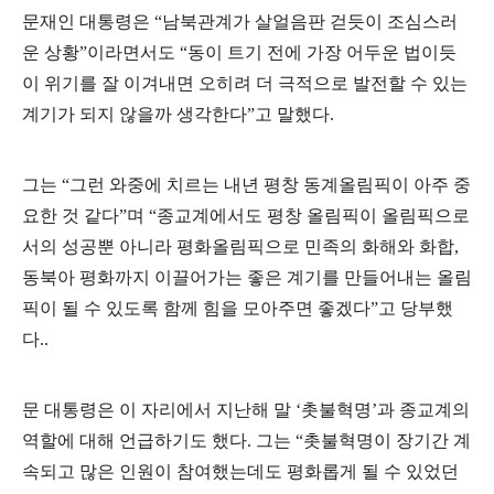
문재인 대통령은
“
남북관계가 살얼음판 걷듯이 조심스러
운 상황
”
이라면서도
“
동이 트기 전에 가장 어두운 법이듯
이 위기를 잘 이겨내면 오히려 더 극적으로 발전할 수 있는
계기가 되지 않을까 생각한다
”
고 말했다
.
그는
“
그런 와중에 치르는 내년 평창 동계올림픽이 아주 중
요한 것 같다
”
며
“
종교계에서도 평창 올림픽이 올림픽으로
서의 성공뿐 아니라 평화올림픽으로 민족의 화해와 화합
,
동북아 평화까지 이끌어가는 좋은 계기를 만들어내는 올림
픽이 될 수 있도록 함께 힘을 모아주면 좋겠다
”
고 당부했
다
..
문 대통령은 이 자리에서 지난해 말
‘
촛불혁명
’
과 종교계의
역할에 대해 언급하기도 했다
.
그는
“
촛불혁명이 장기간 계
속되고 많은 인원이 참여했는데도 평화롭게 될 수 있었던