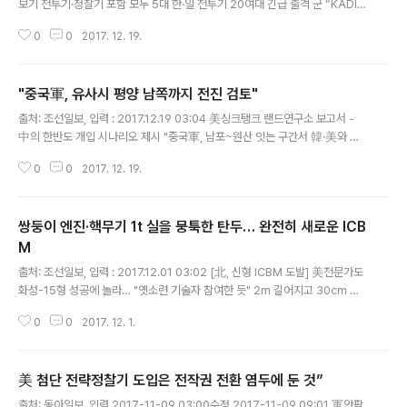
보기 전투기·정찰기 포함 모두 5대 한·일 전투기 20여대 긴급 출격 군 “KADIZ
나갈 때까지 밀착 감시” 중국 공군의 핵공격 폭격기 등 군용기 5대가 18일 오전
0
0
2017. 12. 19.
10시10분쯤 제주도 남쪽 이어도 서남방에서 한국방공식별구역(KADIZ..
"중국軍, 유사시 평양 남쪽까지 전진 검토"
글 내용
출처: 조선일보, 입력 : 2017.12.19 03:04 美싱크탱크 랜드연구소 보고서 -
中의 한반도 개입 시나리오 제시 "중국軍, 남포~원산 잇는 구간서 韓·美와 대
치때 전쟁 확률 최대" "중국, 美軍과 동시철수 요구할 것… 한국, 北 장악능력
0
0
2017. 12. 19.
보여줘야 통일" 미국의 군사 전략가들이 한반도 유사시 중국..
쌍둥이 엔진·핵무기 1t 실을 뭉툭한 탄두… 완전히 새로운 ICB
M
글 내용
출처: 조선일보, 입력 : 2017.12.01 03:02 [北, 신형 ICBM 도발] 美전문가도
화성-15형 성공에 놀라… "옛소련 기술자 참여한 듯" 2m 길어지고 30㎝ 두
꺼워져 - 액체연료 많이 실어 사거리 연장 1단 로켓엔진 2개 장착 - 로켓 밀어
0
0
2017. 12. 1.
올리는 힘 2배나 커져 탄두 무게, 500㎏~1t까지 탑재 - 다탄두 미사일 가..
美 첨단 전략정찰기 도입은 전작권 전환 염두에 둔 것”
글 내용
출처: 동아일보, 입력 2017-11-09 03:00수정 2017-11-09 09:01 軍안팎,