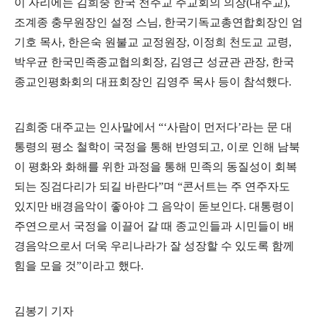
이 자리에는 김희중 한국 천주교 주교회의 의장
(
대주교
),
조계종 충무원장인 설정 스님
,
한국기독교총연합회장인 엄
기호 목사
,
한은숙 원불교 교정원장
,
이정희 천도교 교령
,
박우균 한국민족종교협의회장
,
김영근 성균관 관장
,
한국
종교인평화회의 대표회장인 김영주 목사 등이 참석했다
.
김희중 대주교는 인사말에서
“‘
사람이 먼저다
’
라는 문 대
통령의 평소 철학이 국정을 통해 반영되고
,
이로 인해 남북
이 평화와 화해를 위한 과정을 통해 민족의 동질성이 회복
되는 징검다리가 되길 바란다
”
며
“
콘서트는 주 연주자도
있지만 배경음악이 좋아야 그 음악이 돋보인다
.
대통령이
주연으로서 국정을 이끌어 갈 때 종교인들과 시민들이 배
경음악으로서 더욱 우리나라가 잘 성장할 수 있도록 함께
힘을 모을 것
”
이라고 했다
.
김봉기 기자