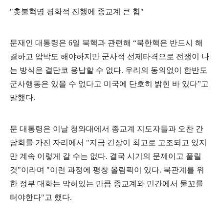
"
촛불혁명 평화적 진행에 종교계 큰 힘
"
문재인 대통령은
6
일 북핵과 관련해
“
북한핵은 반드시 해
결하고 압박도 해야하지만 군사적 선제타격으로 전쟁이 나
는 방식은 결단코 용납할 수 없다
.
우리의 동의없이 한반도
군사행동은 있을 수 없다고 미국에 단호히 밝힌 바 있다
”
고
말했다
.
문 대통령은 이날 청와대에서 종교계 지도자들과 오찬 간
담회를 가진 자리에서
"
지금 긴장이 최고로 고조되고 있지
만 계속 이렇게 갈 수는 없다
.
결국 시기의 문제이고 풀릴
것
"
이라며
"
이런 과정에 평창 올림픽이 있다
.
북관계를 위
한 정부 대화는 막혀있는 만큼 종교계와 민간에서 물꼬를
터야한다
"
고 했다
.