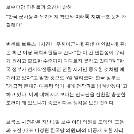
보수야당 의원들과 오찬서 밝혀
"
한국 군사능력
·
무기체계 확보와 미래
司
지휘구조 문제 해
결해야
"
빈센트 브룩스
〈
사진
〉
주한미군사령관
(
한미연합사령관
)
은 최근 야당 국회의원들과 만나
"
한
·
미 간 연합성이 우리
가 원하고 필요한 수준까지 다다르지 못하고 있다
"
며
"
한
국 정부가 전시작전통제권 전환 시기만 중요한 것처럼 얘
기하고 있다
"
고 말한 것으로
5
일 알려졌다
.
한국 정부는
"
가급적 문재인 대통령 임기 내에 전작권을 넘겨받겠다
"
고
하고 있다
.
이에 대해 시기보다는 전작권을 전환할 충분한
조건이 돼 있느냐가 중요하다는 생각을 보인 것이다
.
브룩스 사령관은 지난
1
일 보수 야당 의원들 모임인
'
포용
과 도전
'(
대표 나경원 한국당 의원
)
과의 비공개 오찬 자리