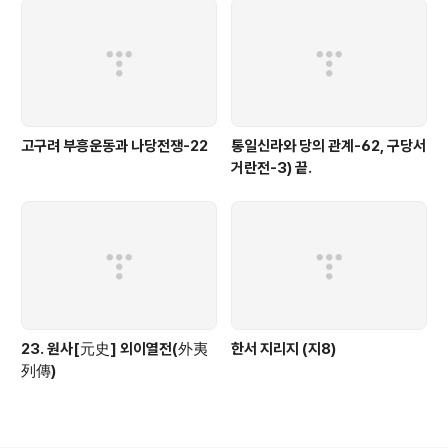
고구려 부흥운동과 나당전쟁-22
통일신라와 당의 관계-62, 구당서
거란전-3) 끝.
23. 원사[元史] 외이열전(外夷
한서 지리지 (지8)
列傳)