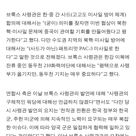
브룩스 사령관은 한
·
중 간 사드
(
고고도 미사일 방어 체계
)
합의에 대해서는
"(
굳이
)
의미를 찾자면 이번 협상이 북한
핵
·
미사일 문제에 중국이 관여할 기회를 만들어줬다고 평
가한다
"
고 했다
.
다만 수도권 지역의 북핵
·
미사일 방어에
대해서는
"(
사드가 아닌
)
패트리엇
PAC-3
미사일로 한
다
"
고 말한 것으로 전해졌다
.
브룩스 사령관은 한강 이북에
잔류 중인 동두천
210
화력여단에 대해서는
"
평택으로 사령
부가 옮기지만
,
동두천 기지는 매우 중요하다
"
고 했다
.
연합사 측은 이날 브룩스 사령관의 발언에 대해
"
사령관의
구체적인 워딩에 대해선 언급하지 않겠다
"
면서도
"
다만 당
시 사령관 발언의 요지는
'
전작권 전환은 한국 정부와 한국
군
,
주한 미군에 의해 지속적인 노력이 요구되는 매우 복잡
한 이슈다
.
이에 따라 양국 군은 밀접하게 협력해 일하고 있
다
'
는 것이었다
"
고 했다
.
이날 브룩스 사령관과의 오찬에는