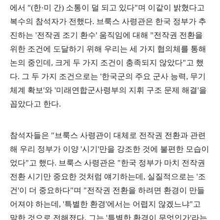
에서
"(
한
·
미 간
)
소통이 덜 되고 있다
"
며 이같이 밝혔다고
복수의 참석자가 전했다
.
브룩스 사령관은 한국 정부가 추
진하는
'
전작권 조기 환수
'
움직임에 대해
"
전작권 전환을
위한 조건에 도달하기 위해 우리는 세 가지 협의체를 통해
논의 중인데
,
크게 두 가지 조건이 충족되지 않았다
"
고 했
다
.
그 두 가지 조건으로는
'
한국군의 주요 군사 능력
,
무기
체계 확보
'
와
'
미래연합군사령부의 지휘 구조 문제 해결
'
을
꼽았다고 한다
.
참석자들은
"
브룩스 사령관이 대체로 전작권 전환과 관련
해 우리 정부가 이양
'
시기
'
만을 강조한 것에 불편한 모습이
었다
"
고 했다
.
브룩스 사령관은
"
한국 정부가 마치 전작권
전환 시기만 중요한 것처럼 얘기하는데
,
실질적으로는
'
조
건
'
이 더 중요하다
"
며
"
전작권 전환을 하려면 환경이 만들
어져야 하는데
, '
특별한 환경
'
에서는 어렵지 않겠느냐
"
고
말한 것으로 전해졌다
.
그는
'
특별한 환경이 무엇인가
'
라는