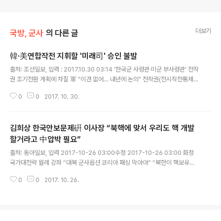
더보기
국방, 군사
의 다른 글
韓·美연합작전 지휘할 '미래司' 승인 불발
글 내용
출처: 조선일보, 입력 : 2017.10.30 03:14 '한국군 사령관·미군 부사령관' 전작
권 조기전환 계획에 차질 軍 "이견 없어… 내년에 논의" 전작권(전시작전통제
권)을 한국군이 넘겨받게 될 경우 한미연합사를 대체해 신설될 미래연합군사령
0
0
2017. 10. 30.
부 창설에 대한 한·미 간 합의가 내년으로 넘어가게 됐..
김희상 한국안보문제硏 이사장 “북핵에 맞서 우리도 핵 개발
할거라고 中압박 필요”
글 내용
출처: 동아일보, 입력 2017-10-26 03:00수정 2017-10-26 03:00 화정
국가대전략 월례 강좌 “대북 군사옵션 코리아 패싱 막아야” “북한이 핵보유국
이 된다면 우리도 사생결단으로 핵을 개발할 것이라고 공개 선언하는 것도 중국
0
0
2017. 10. 26.
을 압박하는 방법이다.” 노태우 김영삼 정부에서 청와대 국방비서..