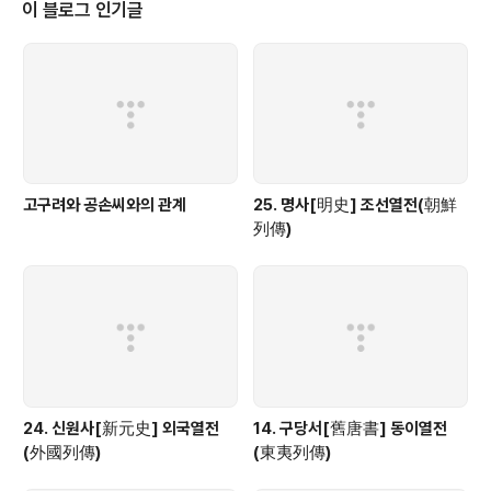
이 블로그 인기글
고구려와 공손씨와의 관계
25. 명사[明史] 조선열전(朝鮮
列傳)
24. 신원사[新元史] 외국열전
14. 구당서[舊唐書] 동이열전
(外國列傳)
(東夷列傳)