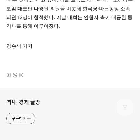
모임 대표인 나경원 의원을 비롯해 한국당
·
바른정당 소속
의원
12
명이 참석했다
.
이날 대화는 연합사 측이 대동한 통
역사를 통해 이루어졌다
.
양승식 기자
(새창열림)
로그 정보
역사, 경제 글방
구독하기