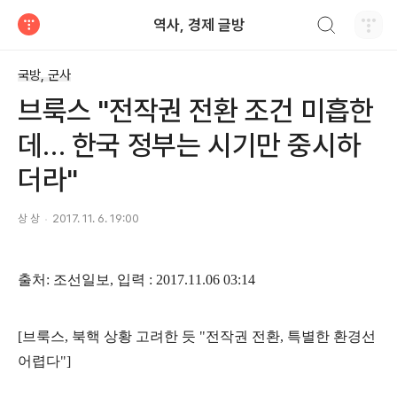
검색하기
역사, 경제 글방
티스토리
국방, 군사
브룩스 "전작권 전환 조건 미흡한
데… 한국 정부는 시기만 중시하
더라"
상 상
2017. 11. 6. 19:00
출처
:
조선일보
,
입력
: 2017.11.06 03:14
[
브룩스
,
북핵 상황 고려한 듯
"
전작권 전환
,
특별한 환경선
어렵다
"]