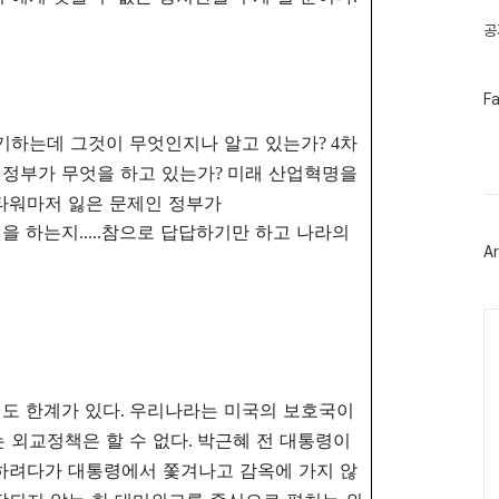
공
페
F
이
스
기하는데 그것이 무엇인지나 알고 있는가
차
? 4
북
트
 정부가 무엇을 하고 있는가
미래 산업혁명을
?
위
워마저 잃은 문제인 정부가
터
플
엇을 하는지
참으로 답답하기만 하고 나라의
.....
러
Ar
그
인
Ca
도 한계가 있다
우리나라는 미국의 보호국이
.
 외교정책은 할 수 없다
박근혜 전 대통령이
.
하려다가 대통령에서 쫓겨나고 감옥에 가지 않