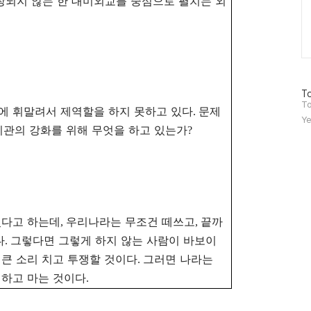
장되지 않는 한 대미외교를 중심으로 펼치는 외
방
To
문
To
에 휘말려서 제역할을 하지 못하고 있다
문제
.
자
Ye
수
기관의 강화를 위해 무엇을 하고 있는가
?
있다고 하는데
우리나라는 무조건 떼쓰고
끝까
,
,
다
그렇다면 그렇게 하지 않는 사람이 바보이
.
 큰 소리 치고 투쟁할 것이다
그러면 나라는
.
멸하고 마는 것이다
.