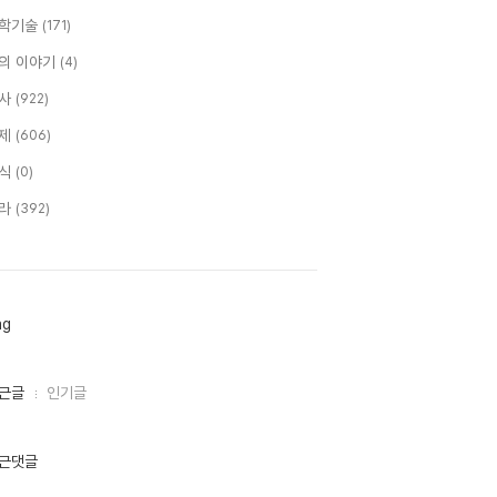
학기술
(171)
의 이야기
(4)
사
(922)
제
(606)
식
(0)
라
(392)
ag
근글
인기글
근댓글