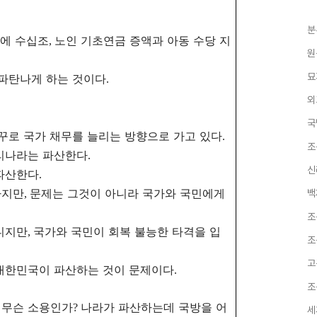
분
에 수십조
노인 기초연금 증액과 아동 수당 지
,
원
묘
 파탄나게 하는 것이다
.
외
국
거꾸로 국가 채무를 늘리는 방향으로 가고 있다
.
조
우리나라는 파산한다
.
신
 파산한다
.
하지만
문제는 그것이 아니라 국가와 국민에게
,
백
조
니지만
국가와 국민이 회복 불능한 타격을 입
,
조
고
 대한민국이 파산하는 것이 문제이다
.
조
 무슨 소용인가
나라가 파산하는데 국방을 어
?
세