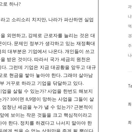
으로 하나
?
과
나
리라고 소리소리 치지만
나라가 파산하면 실업
,
역
실을 외면하고
강제로 근로자를 늘리는 것은 대
,
경
문이다
문제인 정부가 생각하고 있는 재정확대
.
주
금의 대부분은 기업에서 나온다
개인들이 쓰고
.
나
을 받은 것이다
따라서 국가 세금의 원천은
.
이다
그런데 기업은 지금 대공황을 앞두고 대규
.
모로 현금을 쌓아 놓아야 한다
그래야 살아남
.
부 거꾸로 하라고 기업을 닦달하고 있다
.
T
기업을 살릴 수 있는가
사업을 한번도 해보지
?
는가
이면
명이 망하는 사업을 그들이 살
? 10
8,9
최
최
 엄청난 세금을 누가 낼 수 있는가
근본적이
?
근
글
 앞에 보이는 작은 것들을 크고 핵심적이라고
과
아야 한다
정치를 하겠다고 나서지 말아야 한
인
최
.
기
두에게 씻을 수 없는 상처만을 주게 될 뿐이다
.
글