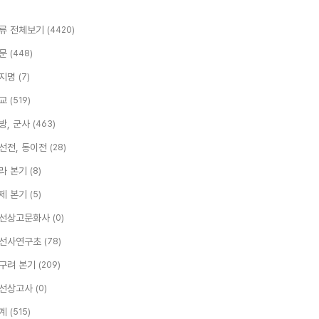
류 전체보기
(4420)
문
(448)
지명
(7)
교
(519)
방, 군사
(463)
선전, 동이전
(28)
라 본기
(8)
제 본기
(5)
선상고문화사
(0)
선사연구초
(78)
구려 본기
(209)
선상고사
(0)
계
(515)