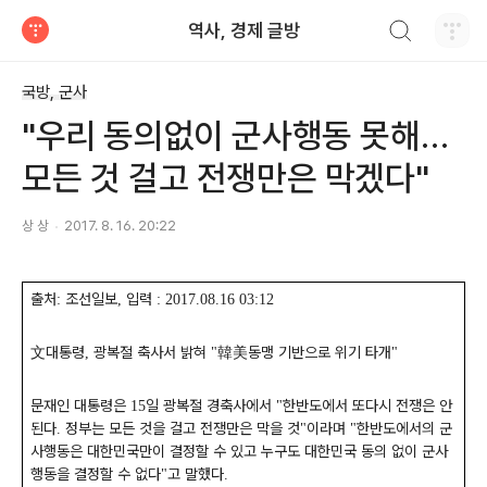
검색하기
역사, 경제 글방
티스토리
국방, 군사
"우리 동의없이 군사행동 못해…
모든 것 걸고 전쟁만은 막겠다"
상 상
2017. 8. 16. 20:22
출처
조선일보
입력
:
,
: 2017.08.16 03:12
文
대통령
광복절 축사서 밝혀
韓美
동맹 기반으로 위기 타개
,
"
"
문재인 대통령은
일 광복절 경축사에서
한반도에서 또다시 전쟁은 안
15
"
된다
정부는 모든 것을 걸고 전쟁만은 막을 것
이라며
한반도에서의 군
.
"
"
사행동은 대한민국만이 결정할 수 있고 누구도 대한민국 동의 없이 군사
행동을 결정할 수 없다
고 말했다
"
.