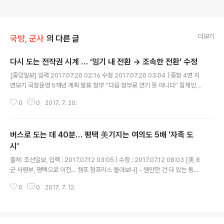
더보기
국방, 군사
의 다른 글
다시 도는 전작권 시계 … ‘임기 내 전환 → 조속한 전환’ 수정
글 내용
[중앙일보] 입력 2017.07.20 02:16 수정 2017.07.20 03:04 | 종합 4면 지
면보기 국정운영 5개년 계획 발표 정부 “다음 정부로 연기 뜻 아니다” 킬체인·K
AMD·대량응징보복 능력 한국형 ‘3축 체계’ 구축이 전제조건 비핵화 로드맵 연
0
0
2017. 7. 20.
말까지 마련키로 야당 “전작권 전환 서둘지 말아야” 전시작전..
버스로 도는 데 40분… 평택 美기지는 여의도 5배 '자족 도
시'
글 내용
출처: 조선일보, 입력 : 2017.07.12 03:05 | 수정 : 2017.07.12 08:03 [美 8
군 사령부, 평택으로 이전… 캠프 험프리스 돌아보니] - 웬만한 건 다 있는 동북
아 거점 면적 1467만㎡, 4만2000명 수용 초중고·병원 등 편의시설 완비, 병
0
0
2017. 7. 12.
력·물자수송 철도 기지도 갖춰 - 대구·부산 軍需, 평택 작전 허브 주한..