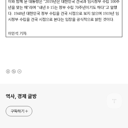
이와 함께 문 대통령은
년은 대한민국 건국과 임시정부 수립
주
"2019
100
년을 맞는 해
라며
내년
는 정부 수립
주년이기도 하다
고 말했
"
"
8·15
70
"
다
년 대한민국 정부 수립을 건국 시점으로 보지 않으며
년 임
. 1948
1919
시정부 수립을 건국 시점으로 본다는 입장을 공식적으로 밝힌 것이다
.
이민석 기자
.
(새창열림)
로그 정보
역사, 경제 글방
구독하기