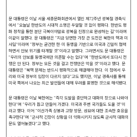
문 대통령은 이날 서울 세종문화회관에서 열린 제
주년 광복절 경축식
72
에서
오늘날 한반도의 시대적 소명은 두말할 것 없이 평화다
한반도 평
"
.
화 정착을 통한 분단 극복이야말로 광복을 진정으로 완성하는 길
이라며
"
이같이 말했다
문 대통령은
지금 당면한 가장 큰 도전은 북한의 핵과 미
.
"
사일
이라며
정부는 굳건한 한
미 동맹을 기반으로 미국과 긴밀히 협력
"
"
·
하면서 안보 위기를 타개할 것
이라고 말했다
그러면서도 문 대통령은
"
.
우리의 안보를 동맹국에만 의존할 수는 없다
며
한반도에서 또다시 전
"
"
"
쟁은 안 된다
정부는 모든 것을 걸고 전쟁만은 막을 것
이라고 했다
문
.
"
.
대통령은
북핵 문제는 반드시 평화적으로 해결해야 한다
이 점에서 우
"
.
리와 미국 정부의 입장이 다르지 않다
고도 했지만
이날 경축사를 통해
"
,
미국 쪽에서 나오는 최근 발언들에 대해 우려를 표명한 것으로 해석됐다
.
문 대통령은 이날 북한에는
즉각 도발을 중단하고 대화의 장으로 나와야
"
한다
며
우리가 돕고 만들어 가겠다
미국과 주변 국가들도 도울 것
이
"
"
.
"
라고 했다
이어
이산가족 상봉과 고향 방문
성묘에 대한 조속한 호응을
.
"
,
촉구한다
며
군사적 긴장이 상황을 더 악화시키지 않도록 군사적 대화의
"
"
문도 열어놓겠다
고 했다
"
.