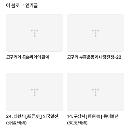
이 블로그 인기글
고구려와 공손씨와의 관계
고구려 부흥운동과 나당전쟁-22
24. 신원사[新元史] 외국열전
14. 구당서[舊唐書] 동이열전
(外國列傳)
(東夷列傳)