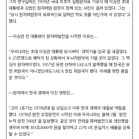
그의 연구실에는
년 국내 최초의 실험원자로 기공식 때 이승만 초대
1959
대통령과 김법린 원자력원 원장이 함께 있는 사진이 걸려 있었다
그는
.
당시 원자력원장의 보좌역으로 일하던 저도 뒷줄 어딘가에 서 있었다
고
“
”
했다
.
―
이승만 전 대통령이 원자력발전을 시작한 이유는
…
.
우리나라는 초대 이승만 대통령 당시부터
과학기술 입국
을 내걸었다
“
‘
’
.
전쟁으로 폐허가 된 상황에서 두뇌자원밖에 기댈 곳이 없었다
그 핵
6·25
.
심이 원자력이었다
년 유엔 산하에
가 발족했을 때 한국은 유
. 1957
IAEA
엔 회원국이 아니었는데도
창립 회원국이 됐다
미래를 향한 꿈을
IAEA
.
꾼 것이다
.”
―
원자력이 한국 경제에 미친 영향은
…
.
고리
호기는
년대 말 오일쇼크 이후 한국 경제의 대들보 역할을
“
1
1970
했다
년 원전 상업운전이 시작된 이래 우리나라는 올해
월
원전
. 1978
2
‘
누적 운전
년
을 달성했다
같은 양의 전력을 화력발전으로 생산했을
500
’
.
경우에 비해
조
억 원을 절약하고
억
의 온실가스 배출을 감축
303
4000
22
t
할 수 있었다
.”