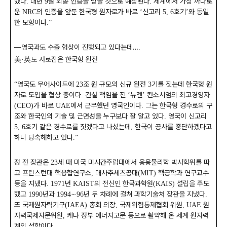
했다
내년
월 최종 인증을 받을 것으로 예상된다
세계에서 가장 까다로
.
9
.
운
의 인증을 앞둔 한국형 원자로가 바로
신고리
호기
와 동일
NRC
‘
5, 6
’
한 모형이다
.”
―
영국과도 수출 협상이 진행되고 있다는데
…
.
美
英
도 사로잡은 한국형 원전
·
영국도 무어사이드에
조 원 규모의 신규 원전
기를 짓는데 한국형 원
“
23
3
자로 도입을 협상 중이다
건설 책임을 진
뉴젠
컨소시엄의 최고경영자
.
‘
’
가 바로
에서 근무했던 영국인이다
그는 한국형 경수로의 구
(CEO)
UAE
.
조와 한국인의 기술 및 근면성을 누구보다 잘 알고 있다
영국이 신고리
.
호기 같은 경수로를 짓겠다고 나섰는데
한국이 공사를 중단하겠다고
5, 6
,
하니 당혹해하고 있다
.”
정 전 장관은
세 때 미국 미시간주립대에서 응용물리학 박사학위를 따
23
고 프린스턴대 핵융합연구소
매사추세츠공대
핵공학과 연구교수
,
(MIT)
등을 지냈다
년
의 전신인 한국과학원
설립을 주도
. 1971
KAIST
(KAIS)
했고
년과
∼
년 두 차례에 걸쳐 과학기술처 장관을 지냈다
1990
1994
96
.
또 국제원자력기구
총회 의장
국제위험통제협회 위원
원
(IAEA)
,
, UAE
자력국제자문위원
케냐 정부 에너지고문 등으로 활약해 온 세계 원자력
,
계의 석학이다
.