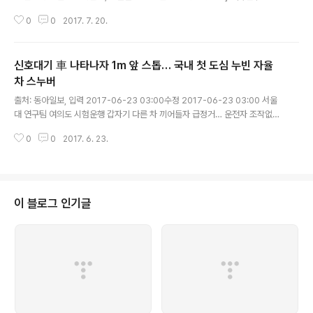
보니 '줄기세포 천국' 시험관엔 심장근육세포 두근두근… 심장·눈·폐 등 이식 줄
0
0
2017. 7. 20.
줄이 성공 - 의학 연구는 시간싸움인데 한국, 황우석 사태 후 ..
신호대기 車 나타나자 1m 앞 스톱… 국내 첫 도심 누빈 자율
차 스누버
글 내용
출처: 동아일보, 입력 2017-06-23 03:00수정 2017-06-23 03:00 서울
대 연구팀 여의도 시험운행 갑자기 다른 차 끼어들자 급정거… 운전자 조작없이
15분 안전주행 “머지않아 무인자동차 시대 올것” “카메라는 사물의 형태, 색깔
0
0
2017. 6. 23.
을 인식합니다. 예를 들어 신호가 노란불인지 빨간불인지 보는 거죠..
이 블로그 인기글