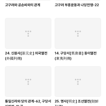
고구려와 공손씨와의 관계
고구려 부흥운동과 나당전쟁-22
24. 신원사[新元史] 외국열전
14. 구당서[舊唐書] 동이열전
(外國列傳)
(東夷列傳)
통일신라와 당의 관계-62, 구당서
25. 명사[明史] 조선열전(朝鮮