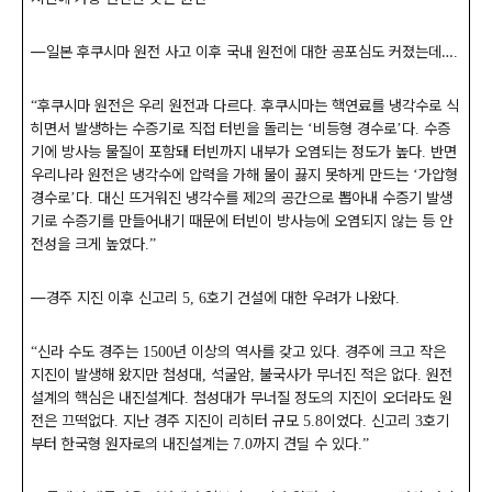
―
일본 후쿠시마 원전 사고 이후 국내 원전에 대한 공포심도 커졌는데
…
.
후쿠시마 원전은 우리 원전과 다르다
후쿠시마는 핵연료를 냉각수로 식
“
.
히면서 발생하는 수증기로 직접 터빈을 돌리는
비등형 경수로
다
수증
‘
’
.
기에 방사능 물질이 포함돼 터빈까지 내부가 오염되는 정도가 높다
반면
.
우리나라 원전은 냉각수에 압력을 가해 물이 끓지 못하게 만드는
가압형
‘
경수로
다
대신 뜨거워진 냉각수를 제
의 공간으로 뽑아내 수증기 발생
’
.
2
기로 수증기를 만들어내기 때문에 터빈이 방사능에 오염되지 않는 등 안
전성을 크게 높였다
.”
―
경주 지진 이후 신고리
호기 건설에 대한 우려가 나왔다
5, 6
.
신라 수도 경주는
년 이상의 역사를 갖고 있다
경주에 크고 작은
“
1500
.
지진이 발생해 왔지만 첨성대
석굴암
불국사가 무너진 적은 없다
원전
,
,
.
설계의 핵심은 내진설계다
첨성대가 무너질 정도의 지진이 오더라도 원
.
전은 끄떡없다
지난 경주 지진이 리히터 규모
이었다
신고리
호기
.
5.8
.
3
부터 한국형 원자로의 내진설계는
까지 견딜 수 있다
7.0
.”