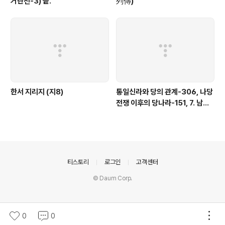
거란전-3) 끝.
列傳)
한서 지리지 (지8)
통일신라와 당의 관계-306, 나당
전쟁 이후의 당나라-151, 7. 남조
의 침공-18)
의안내
티스토리
로그인
고객센터
© Daum Corp.
0
0