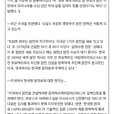
기적
을 가능케 한 원동력이었다
며
향후 세계
조 원 규모의 원전 시
’
”
“
600
장에서 우리나라를 수십 년간 먹여 살릴 일자리 창출 산업이기도 하다
고
”
말했다
》
.
―
최근 미국을 방문했다
도널드 트럼프 행정부의 원전 정책은 어떻게 되
.
고 있는가
.
트럼프 정부는 원전에 적극적이다
미국은
기의 원전을 새로 짓고 있
“
.
5
다
또
년대 건설한
기 중
기 이상이
설계수명 연장
상태다
.
1970
99
80
‘
’
.
이 중 절반만 새로 짓는다고 해도 엄청난 원전 수요가 대기 중이다
한국
.
은
년 세계 발전 역사상 가장 큰 프로젝트인 아랍에미리트
원
2009
(UAE)
전 프로젝트에서 최신형 원전 건설을 완벽하게 추진해 원전의 본고장인
미국
영국에서도 한국형 원자로에 주목하고 있다
,
.”
―
미국에서 한국형 원자로에 대한 평가는
…
.
미국에서 원전을 건설하려면 원자력규제위원회
의 설계인증을 통
“
(NRC)
과해야 한다
프랑스의 아레바나 일본 미쓰비시가 신청했지만
의 까
.
NRC
다로운 심사를 통과하지 못해 지지부진한 상태다
반면
한국형 원자
.
‘
로
만이
의 기술적인 질문
여 개를 완벽하게 통과
’(APR1400)
NRC
2300