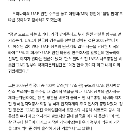
―
우리나라의
원전 수주를 놓고 이명박
정권이
덤핑 판매
로
UAE
(MB)
‘
’
따낸 것이라고 폄하하기도 했는데
…
.
정말 모르고 하는 소리다
가격 깎아준다고 누가 원전 건설을 함부로 맡
“
.
기겠는가
가 한국형 경수로를 선택할 것이란 것은
년부터 이
. UAE
2008
미 예상된 일이었다
정부의 원전기획 업무 자문을 담당한 미국의
. UAE
라이트브리지 회사가
원전 타당성 연구조사를 벌였는데 한국밖에
UAE
선택할 여지가 없다는 결론이 났다
한스 블릭스 전
사무총장을 비
.
IAEA
롯한
정부의 국제자문위원단은
이건 한국 것이다
라고 내게 미리
UAE
‘
’
귀띔해줬다
.”
그는
년 한국이 총
억 달러
약
조 원
규모의
원자력발
2009
400
(
47
)
UAE
전소 프로젝트를 수주할 때 결정적 역할을 했다
정부의 원자력국
. UAE
제자문위원회에는 정 전 장관을 비롯해 블릭스 전 사무총장
바버라 저지
,
전 영국 원자력공사 회장 등 국제 원자력계의 주요 인사가 총망라됐다
정
.
전 장관은
원전 국제입찰에서 프랑스의 니콜라 사르코지 당시 대
“UAE
통령은 무기 제공 의사까지 밝혔지만 끝내 한국을 이기지 못했다
며
입
”
“
찰 전부터 한국이 이기고 시작한 게임이었는데 우리 정부가 막판에 가격
을
깎아준 점이 솔직히 가장 억울하다
고 말했다
10%
”
.