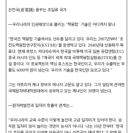
산전국
産電國
꿈꾸는 초일류 국가
(
)
―
우리나라의 인공태양으로 불리는
핵융합
기술은 어디까지 왔나
‘
’
.
한국은 핵융합 기술에서도 선두를 달리고 있다
우리는
년부터
초
“
.
2007
‘
전도핵융합연구장치
를 운영하고 있다
년대 상용화가 목
(KSTAR)’
. 2040
표다
현재 프랑스 카다라슈에서 한국을 비롯해 미국 일본 유럽연합
.
(EU)
중국 러시아 인도 등
개국이 세계 최대 국제핵융합실험로
를 건
7
(ITER)
설 중이다
이 프로젝트의 핵심 포스트는 한국인이고
우리가 수출하는 부
.
,
품도
억 원이 넘는다
우리의 기술을 한국인만 모르고 있다
6000
.
.”
그는 아프리카 케냐 정부의 에너지 고문도 맡고 있다
그가 설립에 관여한
.
국제원자력대학원대에서 공부하고 있는 케냐인이
명이 넘는다
30
.
―
원자력발전과 일자리 창출의 관계는
…
.
우리나라의 교육 수준이 이렇게 높은데 고급 일자리가 있어야 한다
공
“
.
무원 일자리 많이 늘리는 것만이 능사가 아니다
나는
년 전부터
한국
.
10
‘
이 초일류 국가가 되려면 산유국이 아닌 산전국이 돼야 한다
고 말해 왔
’