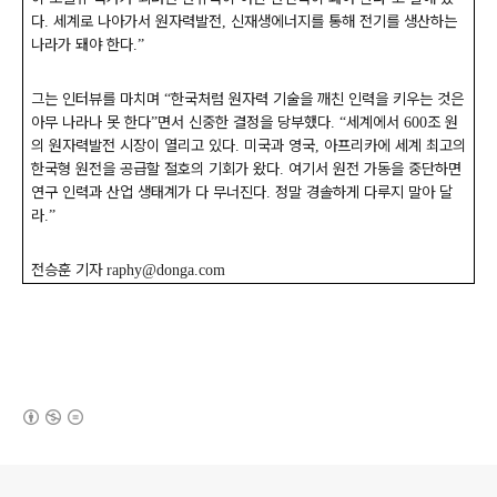
다
세계로 나아가서 원자력발전
신재생에너지를 통해 전기를 생산하는
.
,
나라가 돼야 한다
.”
그는 인터뷰를 마치며
한국처럼 원자력 기술을 깨친 인력을 키우는 것은
“
아무 나라나 못 한다
면서 신중한 결정을 당부했다
세계에서
조 원
”
. “
600
의 원자력발전 시장이 열리고 있다
미국과 영국
아프리카에 세계 최고의
.
,
한국형 원전을 공급할 절호의 기회가 왔다
여기서 원전 가동을 중단하면
.
연구 인력과 산업 생태계가 다 무너진다
정말 경솔하게 다루지 말아 달
.
라
.”
전승훈 기자
raphy@donga.com
(새창열림)
로그 정보