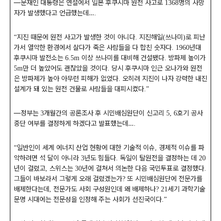
―
문재인 대통령은 연설에서 일본 후쿠시마 원전 사고로
명의 사망
1368
자가 발생했다고 언급했는데
…
.
지진 때문에 원전 사고가 발생한 것이 아니다
지진해일
쓰나미
로 피난
“
.
(
)
가서 열악한 환경에서 살다가 죽은 사람들을 다 합친 숫자다
년대
. 1960
후쿠시마 발전소는
이상 쓰나미를 대비해 건설됐다
방파제 높이가
6.5m
.
만 더 높았어도 괜찮았을 것이다
당시 후쿠시마 인근 오나가와 원전
5m
.
은 방파제가 높아 아무런 피해가 없었다
오히려 지진이 나자 강력한 내진
.
설계가 돼 있는 원전 건물로 사람들을 대피시켰다
.”
―
정부는
개월간의 공론조사 후 시민배심원단이 신고리
호기 공사
3
5, 6
중단 여부를 결정하게 하겠다고 발표했는데
…
.
일반인이 세계 에너지 산업 현황에 대한 기술적 이슈
경제적 이슈를 파
“
,
악하려면 석 달이 아니라
년도 힘들다
독일이 탈원전을 결정하는 데
3
.
20
년이 걸렸고
스위스는
년에 걸쳐서 의논한 다음 국민투표로 결정했다
,
30
.
그들이 바보라서 그렇게 오래 걸렸겠는가
또 시민배심원단에 전문가를
?
배제한다는데
전문가도 사회 구성원인데 왜 배제하나
세기 과학기술
,
? 21
문명 시대에는 전문성을 인정해 주는 사회가 선진국이다
.”