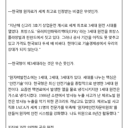
―
한국형 원자로가 세계 최고로 인정받는 비결은 무엇인가
.
지난해 신고리
호기 상업운전 개시로 세계 최초로
세대 원전 시대를
“
3
3
열었다
프랑스도
유러피안파워리액터
라는
세대 원전을 프랑스
.
‘
(EPR)’
3
플라망빌과 핀란드에서 짓고 있다
그러나 공사 기간을 아직도 못 맞추고
.
있고 가격도 한국보다 두세 배 비싸다
한마디로 기술경제성에서 우리의
.
상대가 되지 않는다
.”
―
한국형이 제
세대라는 것은 무슨 뜻인가
3
.
원자력발전소에는
세대
세대
세대가 있다
세대를 나누는 핵심은
“
1
, 2
, 3
.
안전기술
이다
한국형은 최신 안전기술을 종합적으로 반영한
세대 원
‘
’
.
3
전이다
요즘엔 핵연료에서 발생한 열을 물로 냉각시키지만
세대 원전은
.
1
가스로 냉각시켰다
년 소련에서 방사능 누출 사고가 난 체르노빌 원
. 1986
전은 방사능 누출을 막기 위한 콘크리트 격납고도 없었다
체르노빌 사고
.
직후
가 세계
명의 전문가를 위촉해
원자력안전자문위원회
를
IAEA
11
‘
’
만들어 원자력 안전 시스템을 강화했다
나도 위원으로
년간 활동했다
.
8
.”
지진에 가장 안전한 곳은 원전