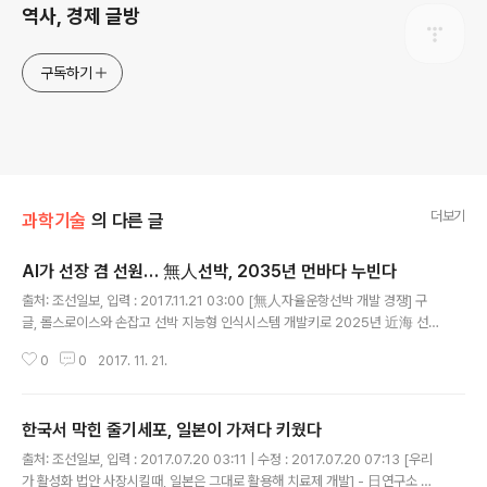
역사, 경제 글방
구독하기
더보기
과학기술
의 다른 글
AI가 선장 겸 선원… 無人선박, 2035년 먼바다 누빈다
글 내용
출처: 조선일보, 입력 : 2017.11.21 03:00 [無人자율운항선박 개발 경쟁] 구
글, 롤스로이스와 손잡고 선박 지능형 인식시스템 개발키로 2025년 近海 선
박 무인화 추진 노르웨이 추진 전기 컨테이너선 내년 말 자율운항 시험 목표 선
0
0
2017. 11. 21.
박사고 85%, 사람 실수가 원인… 자율운항으로 사고 줄일 수 있어..
한국서 막힌 줄기세포, 일본이 가져다 키웠다
글 내용
출처: 조선일보, 입력 : 2017.07.20 03:11 | 수정 : 2017.07.20 07:13 [우리
가 활성화 법안 사장시킬때, 일본은 그대로 활용해 치료제 개발] - 日연구소 가