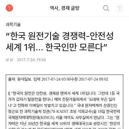
검색하기
역사, 경제 글방
티스토리
과학기술
“한국 원전기술 경쟁력-안전성
세계 1위… 한국인만 모른다”
상 상
2017. 7. 24. 19:45
출처
동아일보
입력
수정
:
.
2017-07-24 03:00
2017-07-24 09:02
《
한국의 원전은 안전성
경제성 면에서 세계
위입니다
그런데
등 국
“
,
1
.
1
가가 갑자기 탈원전을 한다니 해외 전문가들에게서
도대체 무슨 일이
‘
냐
고 전화와 이메일이 빗발치고 있습니다
국내 원자력계의 산증인인
’
.”
정근모 전 과학기술처 장관
초빙 석좌교수
을
일 한국전력
(78·KAIST
)
18
국제원자력대학원대
서울 여의도 사무실에서 만났다
그는
원
(KINGS)
.
“
자력은 지난
년간 한국을 세계
위의 경제대국으로 성장시킨
한강의
30
10
‘