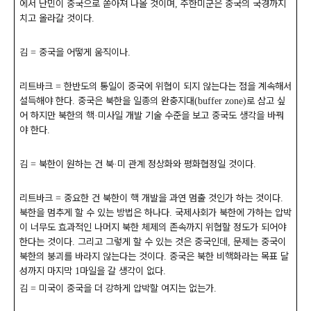
에서 난민이 중국으로 쏟아져 나올 것이며
주한미군은 중국의 국경까지
,
치고 올라갈 것이다
.
김
중국을 어떻게 움직이나
=
.
리트바크
한반도의 통일이 중국에 위협이 되지 않는다는 점을 계속해서
=
설득해야 한다
중국은 북한을 일종의 완충지대
로 삼고 싶
.
(buffer zone)
어 하지만 북한의 핵
미사일 개발 기술 수준을 보고 중국도 생각을 바꿔
·
야 한다
.
김
북한이 원하는 건 북
미 관계 정상화와 평화협정일 것이다
=
·
.
리트바크
중요한 건 북한이 핵 개발을 과연 멈출 것인가 하는 것이다
=
.
북한을 멈추게 할 수 있는 방법은 하나다
국제사회가 북한에 가하는 압박
.
이 너무도 효과적인 나머지 북한 체제의 존속까지 위협할 정도가 되어야
한다는 것이다
그리고 그렇게 할 수 있는 것은 중국인데
문제는 중국이
.
,
북한의 붕괴를 바라지 않는다는 것이다
중국은 북한 비핵화라는 목표 달
.
성까지 마지막
마일을 갈 생각이 없다
1
.
김
미국이 중국을 더 강하게 압박할 여지는 없는가
=
.