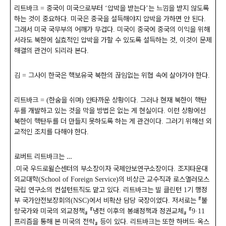
리트바크
중국이 미국으로부터
압박을 받는다
는 느낌을 받지 않도록
=
‘
’
하는 것이 중요하다
미국은 중국을 설득해야지 압박을 가하면 안 된다
.
.
그래서 미국 국무부의 어깨가 무겁다
미국이 중국에 중국의 이익을 위해
.
서라도 북한에 실효적인 압박을 가할 수 있도록 설득하는 것
이것이 문제
,
해결의 관건이 되리라 본다
.
김
그사이 한국은 핵보유국 북한의 끊임없는 위협 속에 살아가야 한다
=
.
리트바크
한숨을 쉬며
안타까운 상황이다
그러나 현재 북한이 핵탄
= (
)
.
두를 개발하고 있는 것을 막을 방법은 없는 게 현실이다
이런 상황에선
.
북한이 핵탄두를 더 만들지 못하도록 하는 게 관건이다
그러기 위해선 외
.
교적인 조치를 다해야 한다
.
로버트 리트바크는
…
미국 우드로윌슨센터의 부소장이자 국제안보연구소장이다
조지타운대
.
.
외교대학
의 비상근 교수직과 로스앨러모스
(School of Foreign Service)
국립 연구소의 컨설턴트직도 맡고 있다
리트바크는 빌 클린턴
기 행정
.
1
부 국가안전보장회의
에서 비확산 담당 국장이었다
저서로는
『
불
(NSC)
.
량국가와 미국의 외교정책
』 『
냉전 이후의 봉쇄정책과 정권교체
』 『
9·11
프리즘을 통해 본 미국의 전략
』
등이 있다
리트바크는 또한 하버드
옥스
.
·