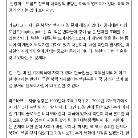
김영희
트럼프 정부의 대북정책 방향은 아직도 명확지가 않다
북핵 해
.
=
.
결의 의지는 있어 보이지만
.
리트바크
지금은 북한의 핵
미사일 문제 해결에 있어서 중차대한 티핑
=
·
포인트
즉
작은 변화들이 쌓여 곧 큰 변화를 초래할 수
(tipping point),
,
있는 상태다
북한이 대륙간탄도미사일
의 개발에 열을 올리는 동
.
(ICBM)
시에 핵 개발에도 박차를 가하고 있기 때문이다
사실 북한이 발사하는 미
.
사일의 사거리가 얼마인지는 중요한 문제가 아니다
북한이 그런 기술을
.
갖고 있다는 게 문제다
.
김
한
미 간 위기의식에 차이가 있다
한국인들은 북핵을 머리에 이고
=
·
.
살아야 하는 반면 미국은 북핵 자체보다는 핵탄두를 미국 땅까지 쏘아 보
낼 장거리 탄도미사일에 더 민감한 것 같다
.
리트바크
지금 상황은
년대 초의
차 위기
년
차 위기에 이
=
1990
1
, 2002
2
어 가히
차 북핵 위기라 할 만하다
그건
일 만에 끝난
년 쿠바 미사
3
.
13
62
일 위기의 슬로모션 비디오와 같다
미국에 있어서 북한이 미국 본토를 타
.
깃으로 삼을 수 있는 미사일을 갖게 된다면 대북정책뿐 아니라 북한이라
는 존재에 대한 인식 자체가 바뀔 것이다
하지만 핵 역시 중요한 문제다
.
.
북한이 핵을 갖지 않았다고 가정해보자
누가 북한에 신경을 쓰겠는가
한
.
.