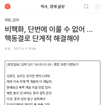
검색하기
역사, 경제 글방
티스토리
국방, 군사
비핵화, 단번에 이룰 수 없어 …
핵동결로 단계적 해결해야
상 상
2017. 6. 9. 19:48
중앙일보
입력
종합
면 지면보기
[
]
2017.06.09 01:00 |
30
김정은
논리는 있지만 변덕스러워
,
체제 지속 위해 핵 개발에 더 매달려
현재로선 북핵 개발 막을 방법 없어
북한 붕괴 안 바라는 중국 설득 관건
미국
중국 압박 말고 설득해야
,
지금이야말로 게임의 룰 바꿀 기회