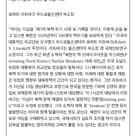
로버트 리트바크 우드로윌슨센터 부소장
역사는 지금을
제
차 북핵 위기 시대
로 기록할 것이다
이렇게 손을 놓
“
‘
3
’
.
고 있으면 북한은
년까지
개의 핵무기를 보유하게 된다
미국의
2020
100
.”
대표적인 외교안보 싱크탱크 우드로윌슨센터의 로버트 리트바크
(Robert
의 주장이다
리트바크는 윌슨센터의 부소장 겸 국제안보연구
S. Litwak)
.
소장이다
그가 최근 펴낸 소책자
『
북한의 핵 브레이크아웃을 막으려면
.
(P
아래 사진
』
은 미국 도널드
reventing North Korea’s Nuclear Breakout)·
트럼프 대통령의 외교안보 참모들의 필독서다
페이지에 담긴 과거
. 111
북핵 위기에 대한 평가와 현 상황에 대한 비평
미래에 대한 통찰과 해법
,
은 트럼프 행정부 대북정책의 근간이 되고 있다는 평가다
그런 리트바크
.
가 지난달
일 경남대학교 초청으로 한국을 방문한 기회에 김영희 중앙
19
일보 국제문제 대기자
칼럼니스트와 대담했다
약
시간의 대담에서 리트
·
.
1
바크는
지금이 북핵 문제 해결에 있어서 결정적인 전환점
“
(turning poin
이라고 수차례 강조했다
그의 소책자 제목 중
은 전쟁 등이
t)”
.
‘breakout’
발발한다는 의미와 함께 탈출이라는 뜻도 갖는다
북한이 수십 년간의 핵
.
보유 야심을 구체화하고 있으며
국제사회가 실효적 조치를 하지 않으면
,
감옥을 탈출하는 범죄자처럼 고삐가 풀릴 수도 있다는 경고의 의미다
.