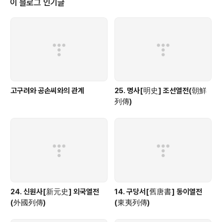
이 블로그 인기글
고구려와 공손씨와의 관계
25. 명사[明史] 조선열전(朝鮮
列傳)
24. 신원사[新元史] 외국열전
14. 구당서[舊唐書] 동이열전
(外國列傳)
(東夷列傳)