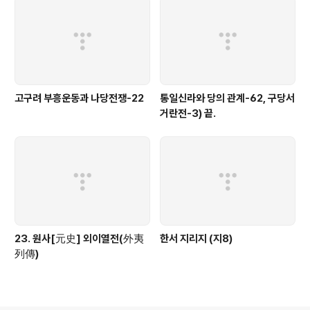
고구려 부흥운동과 나당전쟁-22
통일신라와 당의 관계-62, 구당서
거란전-3) 끝.
23. 원사[元史] 외이열전(外夷
한서 지리지 (지8)
列傳)