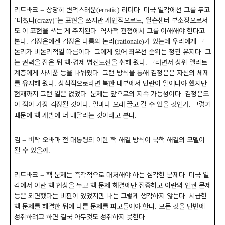
리트바크
상당히 변덕스러운
리더다
미국 일각에선 그를 두고
=
(erratic)
.
미쳤다
는 표현을 쓰지만 개인적으로도
윌슨센터 부소장으로서
‘
(crazy)’
,
도 이 표현을 쓰는 게 주저된다
역사적 관점에서 그를 이해해야 한다고
.
본다
김정은에겐 김정은 나름의 논리
가 있는데 우리에게 그
.
(rationale)
논리가 비논리적일 따름이다
그에게 있어 최우선 순위는 정권 유지다
그
.
.
는 권력을 잡은 뒤 핵
경제 병진노선을 취해 왔다
그러면서 상위 엘리트
·
.
계층에게 사치품 등을 나눠줬다
그런 방식을 통해 김정은은 자신의 체제
.
를 유지해 왔다
상식적으로라면 북한 내부에서 민란이 일어나야 했지만
.
현재까지 그런 일은 없었다
문제는 앞으로의 지속 가능성이다
김정은도
.
.
이 점이 가장 걱정될 것이다
얼마나 오래 끌고 갈 수 있을 것인가
그렇기
.
.
때문에 핵 개발에 더 매달리는 것이라고 본다
.
김
버락 오바마 전 대통령의 이란 핵 해결 방식이 북핵 해결의 모델이
=
될 수 있을까
.
리트바크
핵 문제는 즉각적으로 대처해야 하는 심각한 문제다
미국 일
=
.
각에서 이란 핵 협상을 두고 핵 문제 해결에만 집중하고 이란의 인권 문제
등은 외면했다는 비판이 있었지만 나는 그렇게 생각하지 않는다
시급한
.
핵 문제를 해결한 뒤에 다른 문제를 파고들어야 한다
모든 것을 단번에
.
성취하려고 하면 결국 아무것도 성취하지 못한다
.