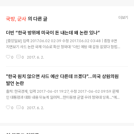
더보기
국방, 군사
의 다른 글
더빈 “한국 방위에 미국이 돈 내는데 왜 논란 있나”
글 내용
[중앙일보] 입력 2017.06.02 02:39 수정 2017.06.02 03:48 | 종합 8면
지면보기 사드 논란 국제 이슈로 확산 청와대 “더빈 예방 때 갈등 없었다 합법적
절차 따라 진행에 서로 공감” 정의용, 한·미 정상회담 조율 방미 “사드(THAAD
0
0
2017. 6. 2.
·고고도미사일방어) 체계 뉴스가 많이 나오는 것을 보고 깊이 고민..
"한국 원치 않으면 사드 예산 다른데 쓰겠다"…미국 상원의원
발언 논란
글 내용
출처: 한국경제, 입력 2017-06-01 19:27, 수정 2017-06-02 09:59 문재
인 대통령과 대화 내용 뒤늦게 알려져…한미동맹 균열 우려 청와대 당혹…"예산
관련한 이야기한 적 없다" 정의용 "사드 조사는 국내 조치…미국에 설명할 것"
0
0
2017. 6. 2.
지난달 31일 청와대에서 문재인 대통령을 만난 딕 더빈 미국 상원의원..