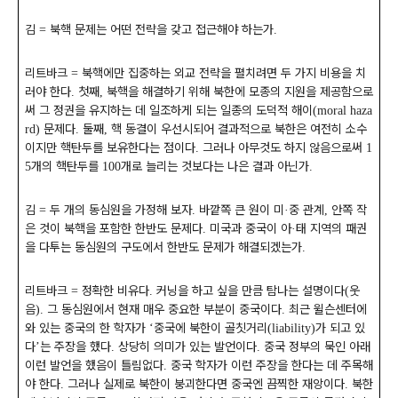
김
북핵 문제는 어떤 전략을 갖고 접근해야 하는가
=
.
리트바크
북핵에만 집중하는 외교 전략을 펼치려면 두 가지 비용을 치
=
러야 한다
첫째
북핵을 해결하기 위해 북한에 모종의 지원을 제공함으로
.
,
써 그 정권을 유지하는 데 일조하게 되는 일종의 도덕적 해이
(moral haza
문제다
둘째
핵 동결이 우선시되어 결과적으로 북한은 여전히 소수
rd)
.
,
이지만 핵탄두를 보유한다는 점이다
그러나 아무것도 하지 않음으로써
.
1
개의 핵탄두를
개로 늘리는 것보다는 나은 결과 아닌가
5
100
.
김
두 개의 동심원을 가정해 보자
바깥쪽 큰 원이 미
중 관계
안쪽 작
=
.
·
,
은 것이 북핵을 포함한 한반도 문제다
미국과 중국이 아
태 지역의 패권
.
·
을 다투는 동심원의 구도에서 한반도 문제가 해결되겠는가
.
리트바크
정확한 비유다
커닝을 하고 싶을 만큼 탐나는 설명이다
웃
=
.
(
음
그 동심원에서 현재 매우 중요한 부분이 중국이다
최근 윌슨센터에
).
.
와 있는 중국의 한 학자가
중국에 북한이 골칫거리
가 되고 있
‘
(liability)
다
는 주장을 했다
상당히 의미가 있는 발언이다
중국 정부의 묵인 아래
’
.
.
이런 발언을 했음이 틀림없다
중국 학자가 이런 주장을 한다는 데 주목해
.
야 한다
그러나 실제로 북한이 붕괴한다면 중국엔 끔찍한 재앙이다
북한
.
.