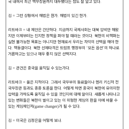
국 내에서 최근 핵무장론까지 대두됐다는 점도 잘 알고 있다
.
김
그런 상황에서 해법은 뭔가
해법이 있긴 한가
=
.
.
리트바크
내 제안은 간단하다
지금까지 국제사회는 대북 압박만 해왔
=
.
지만 이제부터는 진지한 정책을 펴야 할 때라는 것이다
북한의 비핵화는
.
실현 불가능한 목표는 아니지만 현재로서 우리는 차악의 선택을 해야 한
다
핵동결이다
북한 선제타격은 트럼프 행정부의
모든 옵션
의 하나로
.
.
‘
’
거론하고는 있으나 매우 좋지 않은 선택지다
.
김
관건은 중국을 움직일 수 있는가다
=
.
리트바크
옳은 지적이다
그래서 국무부의 동료들이나 헨리 키신저 전
=
.
국무장관 등과도 종종 토론을 한다
어떻게 하면 중국이 북한에 유의미한
.
압력을 가하도록 움직일 수 있을 것인지에 대해 말이다
새롭게 나타나고
.
있는 변화들은 북한이 벌이고 있는 이 위험한 게임의 판을 아예 바꿀 수
있는 게임체인저
가 될 수 있다
(game changer)
.
김
미국은 김정은을 어떻게 보나
=
.