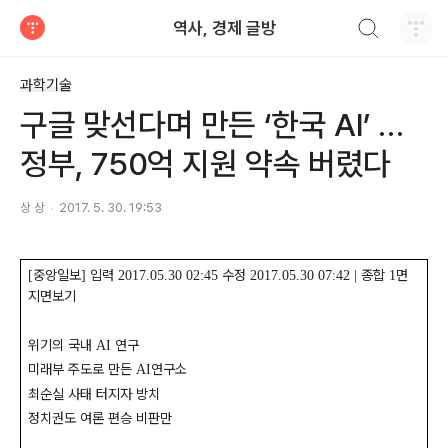
검색하기
역사, 경제 글방
티스토리
과학기술
구글 맞선다며 만든 ‘한국 AI’ …
정부, 750억 지원 약속 버렸다
상 상
2017. 5. 30. 19:53
중앙일보
입력
수정
종합
면
[
]
2017.05.30 02:45
2017.05.30 07:42 |
1
지면보기
위기의 국내
연구
AI
미래부 주도로 만든
연구소
AI
최순실 사태 터지자 방치
정치권도 여론 편승 비판만