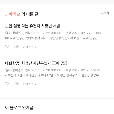
더보기
과학기술
의 다른 글
노인 실명 막는 유전자 치료법 개발
글 내용
출처: 동아일보, 입력 2017-02-22 03:00:00 수정 2017-02-22 03:00:
00 국내 연구진, 발병유전자 제거… 황반변성 절반이하로 줄여 국내 연구진이
퇴행성 실명의 가장 흔한 원인인 노인성 황반변성을 반영구적으로 치료할 수 있
0
0
2017. 2. 22.
는 유전자 치료법을 세계 최초로 개발했다. 김진수 기초과학연구원(IBS) ..
대한항공, 최첨단 사단무인기 軍에 공급
글 내용
출처: 동아일보, 입력 2017-02-20 03:00:00 수정 2017-02-20 15:32:5
6 부산테크센터 제작현장 가보니 17일 오후 부산 강서구의 대한항공 항공우주
사업본부 부산테크센터 내 군용기 공장. 군용 정찰기 제작이 한창 진행되고 있
0
0
2017. 2. 20.
었다. 보통 항공기라면 조종석이 있을 자리에 사람을 대신할 전자부품만 가..
이 블로그 인기글