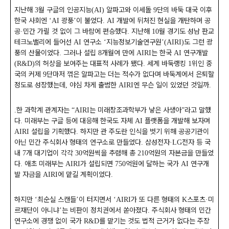
지난해
월 구글의 인공지능
알파고와 이세돌
단의 바둑 대국 이후
3
(AI)
9
한국 사회엔
광풍
이 불었다
개발에 뒤처진 현실을 개탄하며 공
‘AI
’
. AI
공
민간 가릴 것 없이 그 바람에 편승했다
지난해
월 경기도 성남 판교
·
.
10
테크노밸리에 들어선
연구소
지능정보기술연구원
도 그런 광
AI
‘
’(AIRI)
풍의 산물이었다
그러나 설립
개월여 만에
는 한국
연구개발
.
8
AIRI
AI
의 허상을 보여주는 대표적 사례가 됐다
세계 바둑랭킹
위인 중
(R&D)
.
1
국의 커제
단마저 꺾은 알파고는 더는 적수가 없다며 바둑계에서 은퇴할
9
정도로 성장했는데
야심 차게 출범한
엔 무슨 일이 있었던 것일까
,
AIRI
.
한 과학계 관계자는
는 미래창조과학부가 낳은 사생아
라고 말했
.
“AIRI
”
다
미래부는 구글 등에 대응해 한국도 자체
플랫폼을 개발해 보자며
.
AI
설립을 기획했다
하지만 관 주도란 인식을 벗기 위해 공공기관이
AIRI
.
아닌 민간 주식회사 형태의 연구소로 만들었다
삼성전자
전자 등 국
.
·LG
내
개 대기업이 각각
억원씩을 추렴해 총
억원의 자본금을 만들었
7
30
210
다
애초 미래부는
가 설립되면
억원에 달하는 국가
연구개
.
AIRI
750
AI
발 자금을
에 맡길 계획이었다
AIRI
.
하지만
최순실 스캔들
이 터지면서
가 또 다른 형태의
스포츠
미
‘
’
‘AIRI
K
·
르재단이 아니냐
는 비판이 정치권에서 쏟아졌다
주식회사 형태의 민간
’
.
연구소에 경쟁 없이 국가
를 맡기는 것도 법적 근거가 없다는 주장
R&D