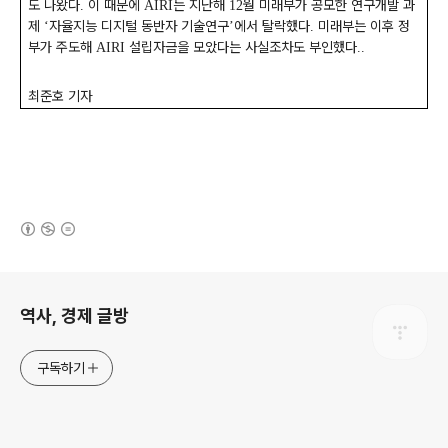
도 나왔다
이 때문에
는 지난해
월 미래부가 공모한 연구개발 과
.
AIRI
12
제
자율지능 디지털 동반자 기술연구
에서 탈락했다
미래부는 이후 정
‘
’
.
부가 주도해
설립자금을 모았다는 사실조차도 부인했다
AIRI
..
최준호 기자
(새창열림)
로그 정보
역사, 경제 글방
구독하기