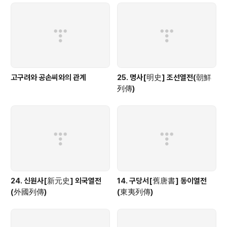
고구려와 공손씨와의 관계
25. 명사[明史] 조선열전(朝鮮
列傳)
24. 신원사[新元史] 외국열전
14. 구당서[舊唐書] 동이열전
(外國列傳)
(東夷列傳)