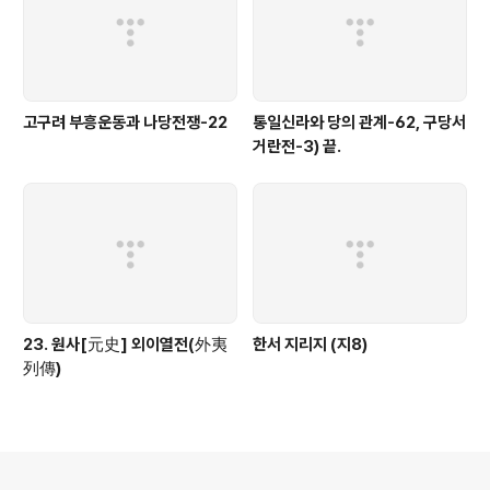
고구려 부흥운동과 나당전쟁-22
통일신라와 당의 관계-62, 구당서
거란전-3) 끝.
23. 원사[元史] 외이열전(外夷
한서 지리지 (지8)
列傳)
의안내