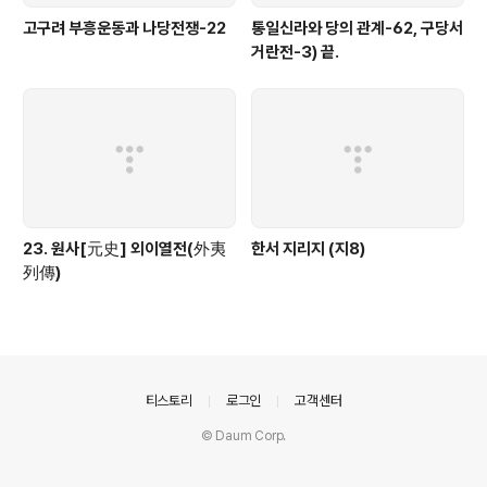
고구려 부흥운동과 나당전쟁-22
통일신라와 당의 관계-62, 구당서
거란전-3) 끝.
23. 원사[元史] 외이열전(外夷
한서 지리지 (지8)
列傳)
의안내
티스토리
로그인
고객센터
© Daum Corp.