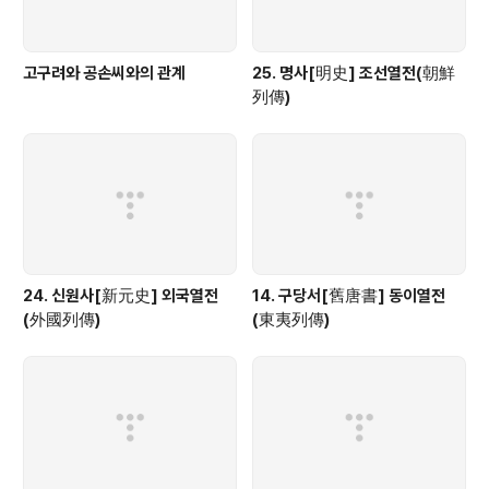
고구려와 공손씨와의 관계
25. 명사[明史] 조선열전(朝鮮
列傳)
24. 신원사[新元史] 외국열전
14. 구당서[舊唐書] 동이열전
(外國列傳)
(東夷列傳)