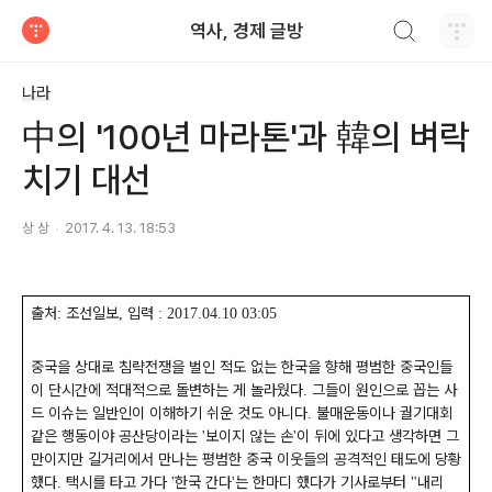
검색하기
역사, 경제 글방
티스토리
나라
中의 '100년 마라톤'과 韓의 벼락
치기 대선
상 상
2017. 4. 13. 18:53
출처
조선일보
입력
:
,
: 2017.04.10 03:05
중국을 상대로 침략전쟁을 벌인 적도 없는 한국을 향해 평범한 중국인들
이 단시간에 적대적으로 돌변하는 게 놀라웠다
그들이 원인으로 꼽는 사
.
드 이슈는 일반인이 이해하기 쉬운 것도 아니다
불매운동이나 궐기대회
.
같은 행동이야 공산당이라는
보이지 않는 손
이 뒤에 있다고 생각하면 그
'
'
만이지만 길거리에서 만나는 평범한 중국 이웃들의 공격적인 태도에 당황
했다
택시를 타고 가다
한국 간다
는 한마디 했다가 기사로부터
내리
.
'
'
"