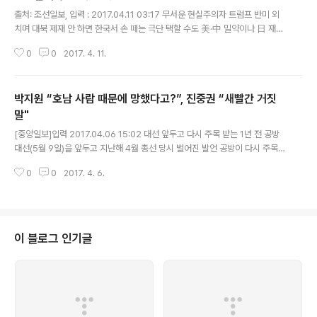
글 내용
출처: 조선일보, 입력 : 2017.04.11 03:17 무서운 현실주의자 트럼프 반미 외
치며 대북 제재 안 하면 한국서 손 떼는 극단 택할 수도 美·中 밀약이나 日 재무
장 땐 한국의 전략적 가치 떨어지게 돼 大選 선택에 이런 상황 고려해야 한 달
0
0
2017. 4. 11.
후 대선 결과 한국에 좌파 정권이 들어서면 한·미 동맹 ..
박지원 “호남 사람 때문에 망했다고?”, 진중권 “새빨간 거짓
말"
글 내용
[중앙일보]입력 2017.04.06 15:02 대선 앞두고 다시 주목 받는 1년 전 공방
대선(5월 9일)을 앞두고 지난해 4월 총선 당시 벌어진 발언 공방이 다시 주목을
받고 있다. 6일 소셜네트워크서비스(SNS) 이용자 사이에서 화제가 된 발언은
0
0
2017. 4. 6.
진중권 동양대 교수가 자신의 트위터(지난해 4월 11일)에 박지원..
이 블로그 인기글