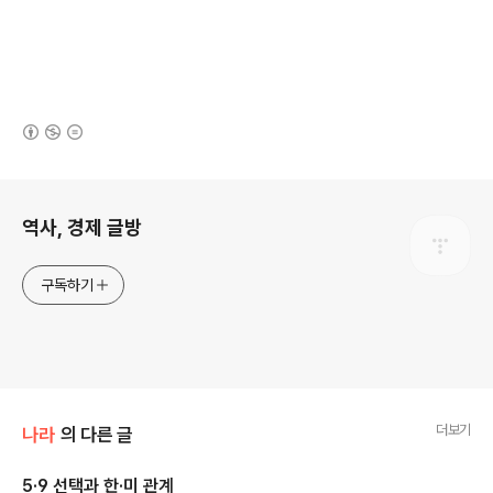
(새창열림)
로그 정보
역사, 경제 글방
구독하기
더보기
나라
의 다른 글
5·9 선택과 한·미 관계