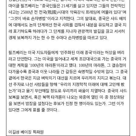
마이클 필즈베리는
중국인들은
세기를 살고 있지만 그들의 전략적인
"
21
사고는
년 전 전국
戰國
시대의 약육강식 프레임에 머물러 있다
며
2500
(
)
"
그것이 바로 손자병법
이라고 지적한다
그의 말대로
중국은 사드 배치
"
"
.
,
에 대해서도 논의 단계에선 한국 사회를 겁줘서 내분을 유도하고 결국 지
레 포기하도록 하려다가 그 단계를 지나자 관광객의 발길을 끊고 서서히
경제 보복까지 가는 한 수 한 수마다 손자병법을 따르고 있다
.
필즈베리는 미국 지도자들에게
민주화된 미래 중국
이라는 허상을 버리
'
'
라고 단언한다
그는 미국을 밀어내고 세계 초강대국으로 가는 중국의 거
.
대한 계획을
년의 마라톤
이라고 했다
년의 마라톤
그 결승점이
'100
'
. 100
,
다가올수록 중국과 이웃 나라들 간 갈등은 숙명적일 수밖에 없다
그 중국
.
곁에서 한국은 지금 벼락치기 대선을 치르며 우리끼리 지지고 볶는다
대
.
선 주자로 나선 사람들을 향해
우리의 지정학적 미래에 대해 고민해 봤
"
는가
라고 묻기 무안해질 정도로 우리끼리 싸움이 치열하다
중국의 사드
"
.
보복을 보면서
혹은 북핵 타격론이 나오는 와중에 열린 미
중 정상회담
,
·
을 보면서 밤잠을 설쳤다는 후보가 진정 한 명이라도 있는가
그런 이가
.
있다면 그에게 표를 줄 것이다
..
이길성 베이징 특파원