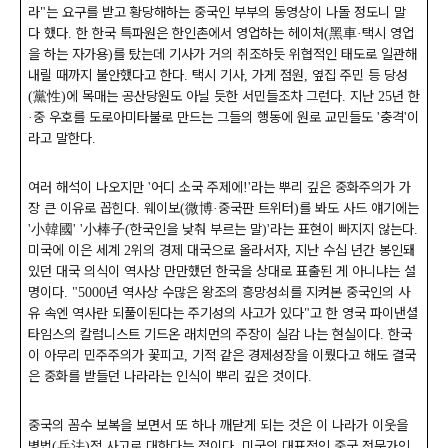
라
는 요구를 받고 황당해하는 중국인 부부의 동영상이 나돌 정도니 말
"
다 했다
한 한국 특파원은 한인촌에서 영업하는 헤이처
黑車
택시 영업
.
(
·
을 하는 자가용
를 탔는데 기사가 거의 취조하듯 위협적인 태도로 일관해
)
내릴 때까지 불안했다고 한다
택시 기사
가게 점원
옆집 주민 등 당성
.
,
,
黨性
에 목매는 공산당원도 아닐 듯한 서민들조차 그런다
지난
년 한
(
)
.
25
중 우호를 도로아미타불로 만드는 그들의 행동에 원로 교민들도
충격
이
·
'
'
라고 말한다
.
여러 해석이 나오지만
어디 소국 주제에
라는 뿌리 깊은 중화주의가 가
'
!'
장 큰 이유로 꼽힌다
웨이보
微博
중국판 트위터
를 봐도 사드 얘기에는
.
(
·
)
小韓國
小棒子
한국인을 낮춰 부르는 말
라는 표현이 빠지지 않는다
'
' '
(
)'
.
미국에 이은 세계
위의 경제 대국으로 올라서자
지난 수십 년간 봉인돼
2
,
있던 대국 의식이 역사상 만만했던 한국을 상대로 표출된 게 아니냐는 설
명이다
년 역사상 수많은 왕조의 흥망성쇠를 지켜본 중국인의 사
. "5000
유 속엔 역사란 되풀이된다는 주기성의 사고가 있다
고 한 영국 파이낸셜
"
타임스의 칼럼니스트 기드온 래치먼의 주장이 실감 나는 현실이다
한국
.
이 아무리 민주주의가 꽃피고
기적 같은 경제성장을 이뤘다고 해도 결국
,
은 중화를 받들던 나라라는 인식이 뿌리 깊은 것이다
.
중국의 꼼수 보복을 보면서 또 하나 깨닫게 되는 것은 이 나라가 이웃을
병법
兵法
적 사고로 대한다는 점이다
미국의 대표적인 중국 전문가인
(
)
.