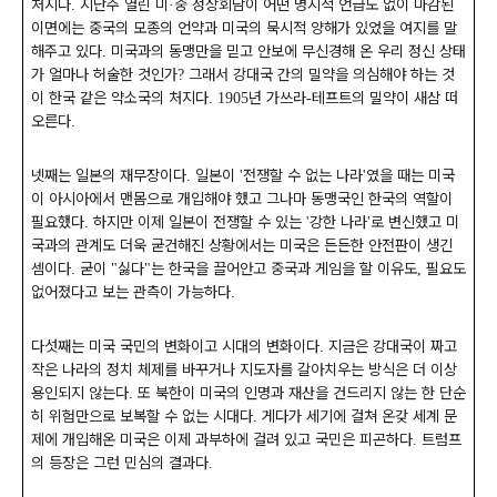
처지다
지난주 열린 미
중 정상회담이 어떤 명시적 언급도 없이 마감된
.
·
이면에는 중국의 모종의 언약과 미국의 묵시적 양해가 있었을 여지를 말
해주고 있다
미국과의 동맹만을 믿고 안보에 무신경해 온 우리 정신 상태
.
가 얼마나 허술한 것인가
그래서 강대국 간의 밀약을 의심해야 하는 것
?
이 한국 같은 약소국의 처지다
년 가쓰라
테프트의 밀약이 새삼 떠
. 1905
-
오른다
.
넷째는 일본의 재무장이다
일본이
전쟁할 수 없는 나라
였을 때는 미국
.
'
'
이 아시아에서 맨몸으로 개입해야 했고 그나마 동맹국인 한국의 역할이
필요했다
하지만 이제 일본이 전쟁할 수 있는
강한 나라
로 변신했고 미
.
'
'
국과의 관계도 더욱 굳건해진 상황에서는 미국은 든든한 안전판이 생긴
셈이다
굳이
싫다
는 한국을 끌어안고 중국과 게임을 할 이유도
필요도
.
"
"
,
없어졌다고 보는 관측이 가능하다
.
다섯째는 미국 국민의 변화이고 시대의 변화이다
지금은 강대국이 짜고
.
작은 나라의 정치 체제를 바꾸거나 지도자를 갈아치우는 방식은 더 이상
용인되지 않는다
또 북한이 미국의 인명과 재산을 건드리지 않는 한 단순
.
히 위험만으로 보복할 수 없는 시대다
게다가 세기에 걸쳐 온갖 세계 문
.
제에 개입해온 미국은 이제 과부하에 걸려 있고 국민은 피곤하다
트럼프
.
의 등장은 그런 민심의 결과다
.