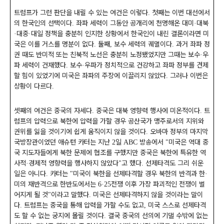
트럼프가 그런 판단을 내릴 수 있는 여건은 이렇다
첫째는 이번 대선에서
.
의 한국인의 선택이다
좌파 세력이 그동안 공개리에 천명해온 대미
대북
.
·
대중
대일 정책을 충분히 인지한 상황에서 한국인이 내린 결론이라면 미
·
·
국은 이를 거스를 명분이 없다
둘째
보수 세력의 궤멸이다
과거 좌파 정
.
,
.
권 때도 반미적 또는 친북적 노선은 충분히 노정됐었지만 그때는 보수
우
·
파 세력이 건재했다
보수
우파가 정치적으로 건강하고 좌파 정부를 견제
.
·
할 힘이 있었기에 미국은 좌파의 주장에 이끌리지 않았다
그러나 이번은
.
상황이 다르다
.
셋째의 여건은 중국의 자세다
중국은 대북 영향력 행사에 미온적이다
트
.
.
럼프의 압력으로 북한에 압력을 가할 경우 공산국가 맹주로서의 지위와
권위를 잃을 것이기에 쉽게 움직이지 않을 것이다
오바마 정부의 마지막
.
국방장관이었던 애슈턴 카터는 지난
일
방송에서
미국은 역대 중
2
ABC
"
국 지도자들에게 북한 문제에 협조를 구했지만 중국은 북한에 특유한 역
사적
경제적 영향력을 행사하지 않았다
고 했다
선제타격도 그리 쉬운
·
"
.
일은 아니다
카터는
미국이 북한을 선제타격할 경우 북한의 반격과 한
.
"
·
미의 재반격으로 한반도에서는
전쟁 이후 가장 파괴적인 전쟁이 벌
6·25
어지게 될 것
이라고 말했다
미국은 선제타격하지 않을 것이라는 말이
"
.
다
트럼프는 중국을 통해 압력을 가할 수도 없고
미국 스스로 선제타격
.
,
도 할 수 없는 궁지에 몰릴 것이다
결국 중국의 선의에 기댈 수밖에 없는
.