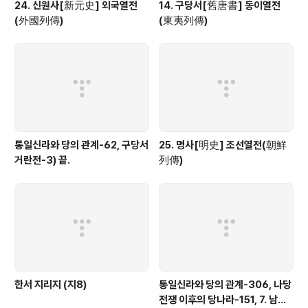
24. 신원사[新元史] 외국열전
14. 구당서[舊唐書] 동이열전
(外國列傳)
(東夷列傳)
통일신라와 당의 관계-62, 구당서
25. 명사[明史] 조선열전(朝鮮
거란전-3) 끝.
列傳)
한서 지리지 (지8)
통일신라와 당의 관계-306, 나당
전쟁 이후의 당나라-151, 7. 남조