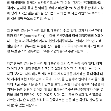
의 절체절명의 문제다
낙관적으로 봐서 한
미의
관계
는 유지되더라도
.
·
'
'
적어도 군사적
동맹
은 약화될 것이고 비관적으로 보면 동맹 관계에 이상
'
'
이 생겨 미국은 일본 열도를 방어선으로 하는
애치슨 라인
으로 후퇴하고
'
'
한국은 대륙 쪽으로 방치될 수 있다
.
그 한쪽의 열쇠는 미국의 트럼프 대통령이 쥐고 있다
그가 내세운
아메
.
'
리카 퍼스트
는 미국 우선주의와 미국 제일주의의 복합이
'(America First)
다
그는 외교
정치인이 아니라 현실
거래주의자다
실익이 있으면 아베
.
-
-
.
일본 총리의 경우처럼 두 손을 잡아 흔들고 미국의 이익에 배치되면 메르
켈 독일 총리의 경우처럼 악수를 외면하는
무서운
사람이다
'
'
.
다른 한쪽의 열쇠는 한국의 새 대통령과 그의 정부 손에 놓여 있다
좌파
.
가 이겨 반미 내지 중도적 정책이 현실화된다면 한
미 관계는 급속히 냉
·
각될 것이다
사드 배치를 재검토하고 개성공단을 재개하는 등 미국의 대
.
북 제재에 비협조적이면서 미국에 노
를 연발하며 반미의 기세를 노골
(no)
화해 미군 주둔 비용 증액에 난색을 표하고 주한 미군의 존재에 의문을 제
기하는 등의 상황이 벌어질 때 트럼프라는
무서운 현실주의자
가 어떤 결
'
'
정을 내릴지 짐작하는 것은 어렵지 않다
그는 중국 대륙과 일본 열도를
.
가르는 애치슨 라인을 설정하고 한국에서는 손을 떼는 극단적 선택을 능
히 할 수 있는 사람이다
.