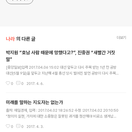
더보기
나라
의 다른 글
박지원 “호남 사람 때문에 망했다고?”, 진중권 “새빨간 거짓
말"
글 내용
[중앙일보]입력 2017.04.06 15:02 대선 앞두고 다시 주목 받는 1년 전 공방
대선(5월 9일)을 앞두고 지난해 4월 총선 당시 벌어진 발언 공방이 다시 주목을
받고 있다. 6일 소셜네트워크서비스(SNS) 이용자 사이에서 화제가 된 발언은
0
0
2017. 4. 6.
진중권 동양대 교수가 자신의 트위터(지난해 4월 11일)에 박지원..
미래를 말하는 지도자는 없는가
글 내용
출처: 매일경제, 입력 : 2017.04.02 18:26:52 수정 :2017.04.02 20:10:50
"정의의 실현, 가치에 대한 소중함은 잘못된 과거를 청산해야 비로소 생겨납니
다." 대선후보 지지율 1위를 달리는 문재인 전 더불어민주당 대표가 쓴 에세이 `
0
0
2017. 4. 3.
대한민국이 묻는다`를 보면 곳곳에 이런 구절들이 나온다. 과거 낡은 ..