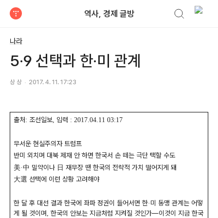
검색하기
역사, 경제 글방
티스토리
나라
5·9 선택과 한·미 관계
상 상
2017. 4. 11. 17:23
출처
조선일보
입력
:
,
: 2017.04.11 03:17
무서운 현실주의자 트럼프
반미 외치며 대북 제재 안 하면 한국서 손 떼는 극단 택할 수도
美
中
밀약이나
日
재무장 땐 한국의 전략적 가치 떨어지게 돼
·
大選
선택에 이런 상황 고려해야
한 달 후 대선 결과 한국에 좌파 정권이 들어서면 한
미 동맹 관계는 어떻
·
게 될 것이며
한국의 안보는 지금처럼 지켜질 것인가
―
이것이 지금 한국
,