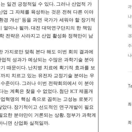
는 일견 긍정적일 수 있다
그러나 산업적 가
.
과
산업 그 자체를 육성하는 것은 전혀 다른 이야
나
환경 개선
등을 과연 국가가 세워야 할 장기적
’
역
이 얼마나 될까
대전 대덕연구단지의 한 책임
.
학 전략은 사라지고 산업 활성화 정책만이 남
경
주
한 가지로만 맞춰 본다 해도 이번 회의 결과에
나
산업적 성과가 예상되는 수많은 과학기술 분야
않기 때문이다
난치병 치료에 획기적 효과를 보
.
까지 치르고 있는 유전자 교정기술 분야는 우
 수준이다
그러나 이번 전략회의에서 이 분야
.
T
다는 계획은 찾을 수 없었다
첨단
제품개
.
ICT
산업혁명의 핵심 축으로 꼽히는 고성능 로봇기
최
최
않았다
장기적이고 선도적인 연구개발이 필요
.
근
글
필요한 분야만이 거론되는 상황
정부가 과학계
.
과
아니면 산업화 실적일까
인
최
.
기
글