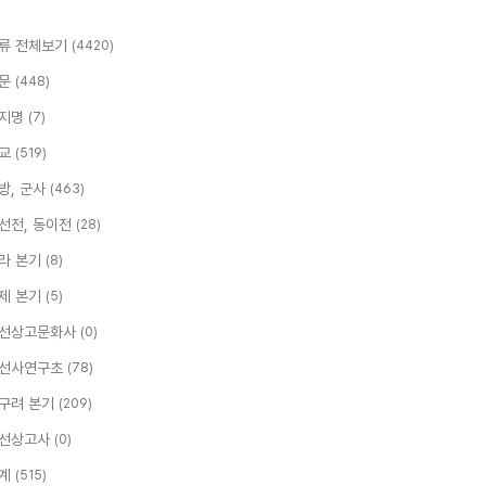
류 전체보기
(4420)
문
(448)
지명
(7)
교
(519)
방, 군사
(463)
선전, 동이전
(28)
라 본기
(8)
제 본기
(5)
선상고문화사
(0)
선사연구초
(78)
구려 본기
(209)
선상고사
(0)
계
(515)