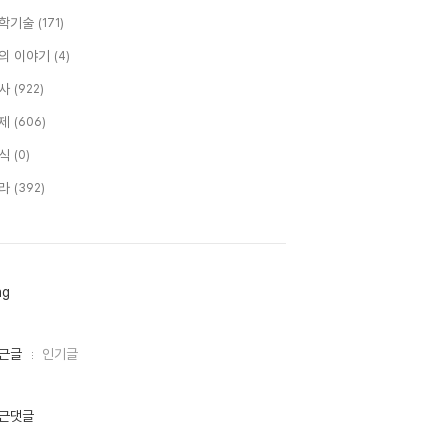
학기술
(171)
의 이야기
(4)
사
(922)
제
(606)
식
(0)
라
(392)
ag
근글
인기글
근댓글