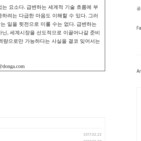
없는 요소다
급변하는 세계적 기술 흐름에 부
.
공
중하려는 다급한 마음도 이해할 수 있다
그러
.
는 일을 뒷전으로 미룰 수는 없다
급변하는
.
페
F
아닌
세계시장을 선도적으로 이끌어나갈 준비
이
,
스
역량으로만 가능하다는 사실을 결코 잊어서는
북
트
위
터
플
@donga.com
러
Ar
그
인
Ca
2017.02.22