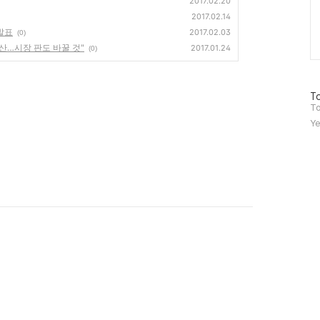
2017.02.20
2017.02.14
 발표
2017.02.03
(0)
산…시장 판도 바꿀 것"
2017.01.24
(0)
방
To
문
To
자
Ye
수