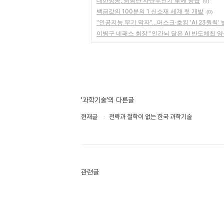
대한항공, 최첨단 사단무인기 軍에 공급
(0)
백금값의 100분의 1 신소재 세계 첫 개발
(0)
"인공지능 무기 막자"…머스크·호킹 'AI 23원칙'
이병구 네패스 회장 "인간뇌 닮은 AI 반도체칩 양
'과학기술'의 다른글
현재글
전략과 철학이 없는 한국 과학기술
관련글