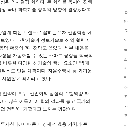
최상위 의사결정 회의다
두 회의를 동시에 진행
.
실상 국내 과학기술 정책의 방향이 결정됐다고
분
원
묘
산업계 최신 트렌드로 꼽히는
차 산업혁명
에
‘4
’
엿보였다
과학기술과 정보기술로 산업 활력 제
.
외
동력 확충의
대 전략도 꼽았다
세부 내용을
3
.
국
과정을 자동화할 수 있는 스마트 공장을 적극적
조
 비롯한 다양한 신기술의 핵심 요소인
빅데
‘
신
롤타워도 만들 계획이다
자율주행차 등 가까운
.
도 지원할 계획이라고 했다
백
.
조
점 전략이 모두
산업화의 실질적 수행역량 확
‘
조
있다
많은 이들이 이 회의 결과를 놓고 국가의
.
고
업 전략
에 가깝다고 느끼는 까닭이다
’
.
조
 투자한다
이 때문에 경제적 효용 가치가 큰
.
세